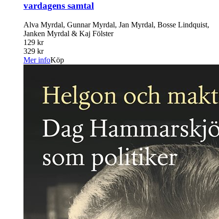
vardagens samtal
Alva Myrdal, Gunnar Myrdal, Jan Myrdal, Bosse Lindquist,
Janken Myrdal & Kaj Fölster
129 kr
329 kr
Mer info
Köp