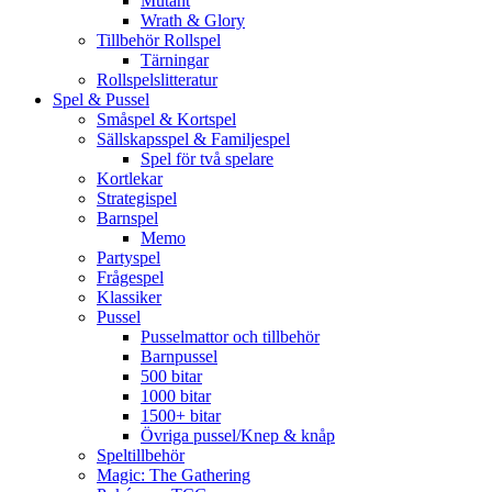
Mutant
Wrath & Glory
Tillbehör Rollspel
Tärningar
Rollspelslitteratur
Spel & Pussel
Småspel & Kortspel
Sällskapsspel & Familjespel
Spel för två spelare
Kortlekar
Strategispel
Barnspel
Memo
Partyspel
Frågespel
Klassiker
Pussel
Pusselmattor och tillbehör
Barnpussel
500 bitar
1000 bitar
1500+ bitar
Övriga pussel/Knep & knåp
Speltillbehör
Magic: The Gathering