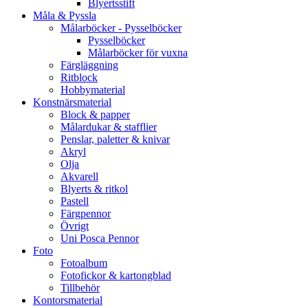
Blyertsstift
Måla & Pyssla
Målarböcker - Pysselböcker
Pysselböcker
Målarböcker för vuxna
Färgläggning
Ritblock
Hobbymaterial
Konstnärsmaterial
Block & papper
Målardukar & stafflier
Penslar, paletter & knivar
Akryl
Olja
Akvarell
Blyerts & ritkol
Pastell
Färgpennor
Övrigt
Uni Posca Pennor
Foto
Fotoalbum
Fotofickor & kartongblad
Tillbehör
Kontorsmaterial