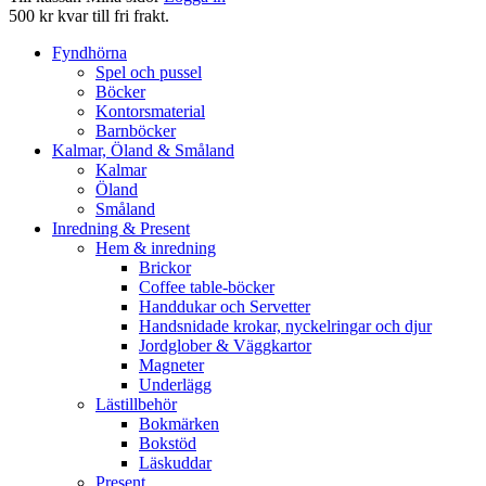
500 kr kvar till fri frakt.
Fyndhörna
Spel och pussel
Böcker
Kontorsmaterial
Barnböcker
Kalmar, Öland & Småland
Kalmar
Öland
Småland
Inredning & Present
Hem & inredning
Brickor
Coffee table-böcker
Handdukar och Servetter
Handsnidade krokar, nyckelringar och djur
Jordglober & Väggkartor
Magneter
Underlägg
Lästillbehör
Bokmärken
Bokstöd
Läskuddar
Present