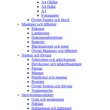
A4 Ohålat
A4 Hålat
A3
Fotopapper
Övrigt Papper och block
Maskiner och tillbehör
Räknare
Laminering
Dokumentförstörare
Batterier
Bläckpatroner och toner
Övrigt Maskiner och tillbehör
Sortera och förvara
Arkivpärm och arkivkartong
Brevkorgar och tidskriftssamlare
Pärmar
Mappar
Plastfickor och mappar
Register
Övrigt Sortera och förvara
Anslagstavlor
Skrivbordsprodukter
Gem och gemkoppar
Hålslag
Häftapparat och häftpistol