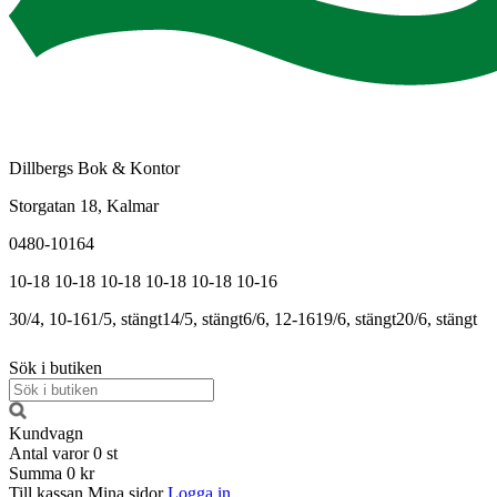
Dillbergs Bok & Kontor
Storgatan 18, Kalmar
0480-10164
10-18
10-18
10-18
10-18
10-18
10-16
30/4, 10-16
1/5, stängt
14/5, stängt
6/6, 12-16
19/6, stängt
20/6, stängt
Sök i butiken
Kundvagn
Antal varor
0
st
Summa
0 kr
Till kassan
Mina sidor
Logga in