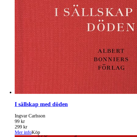
I sällskap med döden
Ingvar Carlsson
99 kr
299 kr
Mer info
Köp