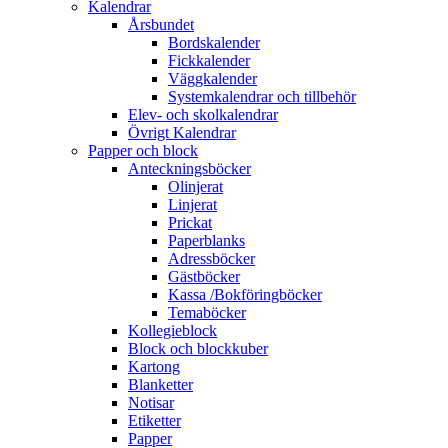
Kalendrar
Årsbundet
Bordskalender
Fickkalender
Väggkalender
Systemkalendrar och tillbehör
Elev- och skolkalendrar
Övrigt Kalendrar
Papper och block
Anteckningsböcker
Olinjerat
Linjerat
Prickat
Paperblanks
Adressböcker
Gästböcker
Kassa /Bokföringböcker
Temaböcker
Kollegieblock
Block och blockkuber
Kartong
Blanketter
Notisar
Etiketter
Papper