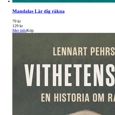
Mandalas Lär dig räkna
79 kr
129 kr
Mer info
Köp