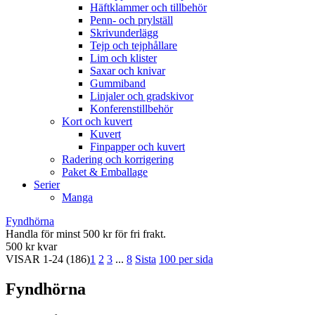
Häftklammer och tillbehör
Penn- och prylställ
Skrivunderlägg
Tejp och tejphållare
Lim och klister
Saxar och knivar
Gummiband
Linjaler och gradskivor
Konferenstillbehör
Kort och kuvert
Kuvert
Finpapper och kuvert
Radering och korrigering
Paket & Emballage
Serier
Manga
Fyndhörna
Handla för minst 500 kr för fri frakt.
500 kr kvar
VISAR
1-24
(186)
1
2
3
...
8
Sista
100 per sida
Fyndhörna