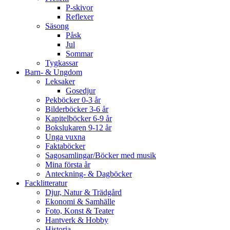
P-skivor
Reflexer
Säsong
Påsk
Jul
Sommar
Tygkassar
Barn- & Ungdom
Leksaker
Gosedjur
Pekböcker 0-3 år
Bilderböcker 3-6 år
Kapitelböcker 6-9 år
Bokslukaren 9-12 år
Unga vuxna
Faktaböcker
Sagosamlingar/Böcker med musik
Mina första år
Anteckning- & Dagböcker
Facklitteratur
Djur, Natur & Trädgård
Ekonomi & Samhälle
Foto, Konst & Teater
Hantverk & Hobby
Historia