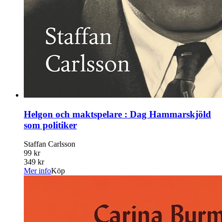
Helgon och maktspelare : Dag Hammarskjöld
som politiker
Staffan Carlsson
99 kr
349 kr
Mer info
Köp