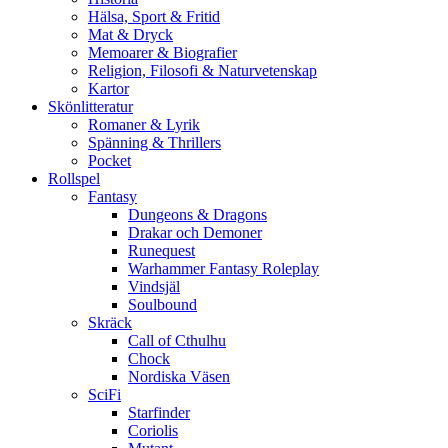
Hälsa, Sport & Fritid
Mat & Dryck
Memoarer & Biografier
Religion, Filosofi & Naturvetenskap
Kartor
Skönlitteratur
Romaner & Lyrik
Spänning & Thrillers
Pocket
Rollspel
Fantasy
Dungeons & Dragons
Drakar och Demoner
Runequest
Warhammer Fantasy Roleplay
Vindsjäl
Soulbound
Skräck
Call of Cthulhu
Chock
Nordiska Väsen
SciFi
Starfinder
Coriolis