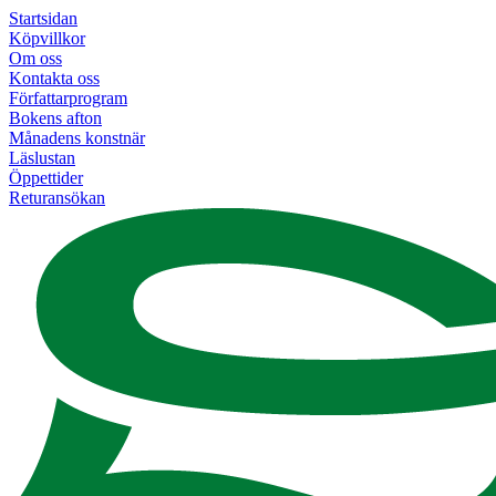
Startsidan
Köpvillkor
Om oss
Kontakta oss
Författarprogram
Bokens afton
Månadens konstnär
Läslustan
Öppettider
Returansökan