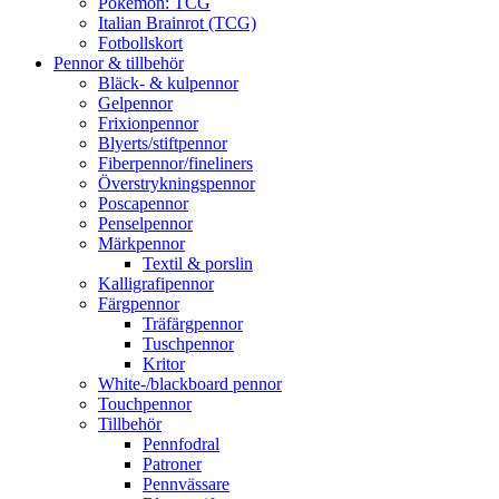
Pokémon: TCG
Italian Brainrot (TCG)
Fotbollskort
Pennor & tillbehör
Bläck- & kulpennor
Gelpennor
Frixionpennor
Blyerts/stiftpennor
Fiberpennor/fineliners
Överstrykningspennor
Poscapennor
Penselpennor
Märkpennor
Textil & porslin
Kalligrafipennor
Färgpennor
Träfärgpennor
Tuschpennor
Kritor
White-/blackboard pennor
Touchpennor
Tillbehör
Pennfodral
Patroner
Pennvässare