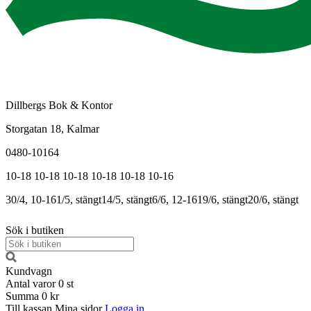
Dillbergs Bok & Kontor
Storgatan 18, Kalmar
0480-10164
10-18
10-18
10-18
10-18
10-18
10-16
30/4, 10-16
1/5, stängt
14/5, stängt
6/6, 12-16
19/6, stängt
20/6, stängt
Sök i butiken
Kundvagn
Antal varor
0
st
Summa
0 kr
Till kassan
Mina sidor
Logga in