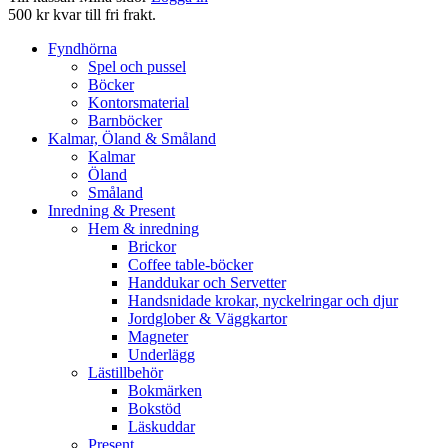
500 kr kvar till fri frakt.
Fyndhörna
Spel och pussel
Böcker
Kontorsmaterial
Barnböcker
Kalmar, Öland & Småland
Kalmar
Öland
Småland
Inredning & Present
Hem & inredning
Brickor
Coffee table-böcker
Handdukar och Servetter
Handsnidade krokar, nyckelringar och djur
Jordglober & Väggkartor
Magneter
Underlägg
Lästillbehör
Bokmärken
Bokstöd
Läskuddar
Present