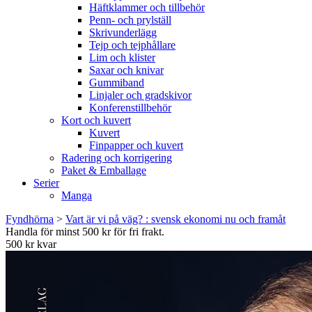
Häftklammer och tillbehör
Penn- och prylställ
Skrivunderlägg
Tejp och tejphållare
Lim och klister
Saxar och knivar
Gummiband
Linjaler och gradskivor
Konferenstillbehör
Kort och kuvert
Kuvert
Finpapper och kuvert
Radering och korrigering
Paket & Emballage
Serier
Manga
Fyndhörna
>
Vart är vi på väg? : svensk ekonomi nu och framåt
Handla för minst 500 kr för fri frakt.
500 kr kvar