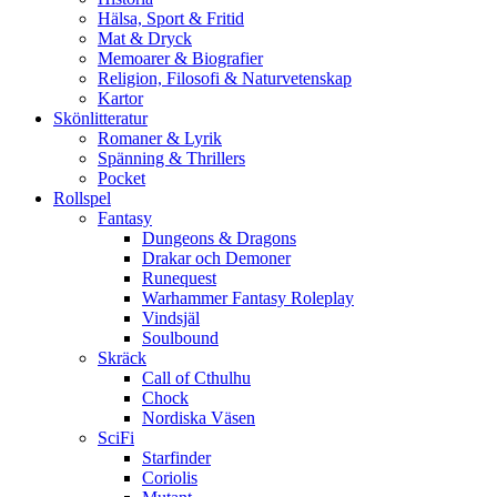
Hälsa, Sport & Fritid
Mat & Dryck
Memoarer & Biografier
Religion, Filosofi & Naturvetenskap
Kartor
Skönlitteratur
Romaner & Lyrik
Spänning & Thrillers
Pocket
Rollspel
Fantasy
Dungeons & Dragons
Drakar och Demoner
Runequest
Warhammer Fantasy Roleplay
Vindsjäl
Soulbound
Skräck
Call of Cthulhu
Chock
Nordiska Väsen
SciFi
Starfinder
Coriolis