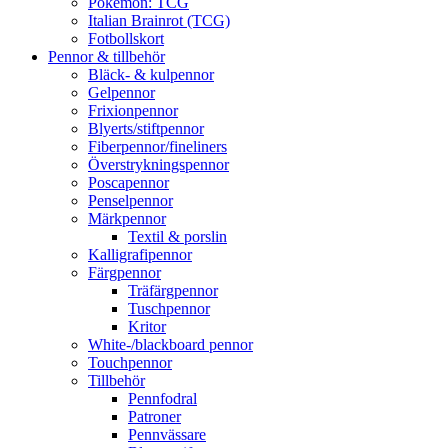
Pokémon: TCG
Italian Brainrot (TCG)
Fotbollskort
Pennor & tillbehör
Bläck- & kulpennor
Gelpennor
Frixionpennor
Blyerts/stiftpennor
Fiberpennor/fineliners
Överstrykningspennor
Poscapennor
Penselpennor
Märkpennor
Textil & porslin
Kalligrafipennor
Färgpennor
Träfärgpennor
Tuschpennor
Kritor
White-/blackboard pennor
Touchpennor
Tillbehör
Pennfodral
Patroner
Pennvässare