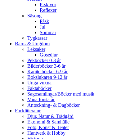
P-skivor
Reflexer
Säsong
Påsk
Jul
Sommar
Tygkassar
Barn- & Ungdom
Leksaker
Gosedjur
Pekböcker 0-3 år
Bilderböcker 3-6 år
Kapitelböcker 6-9 år
Bokslukaren 9-12 år
Unga vuxna
Faktaböcker
Sagosamlingar/Böcker med musik
Mina första år
Anteckning- & Dagböcker
Facklitteratur
Djur, Natur & Trädgård
Ekonomi & Samhälle
Foto, Konst & Teater
Hantverk & Hobby
Historia