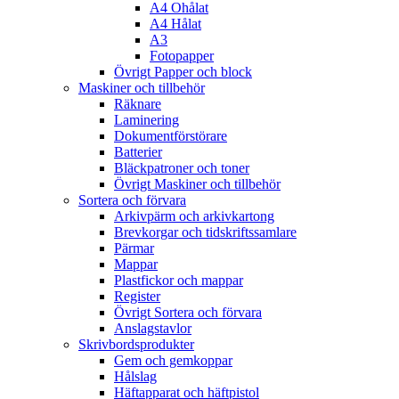
A4 Ohålat
A4 Hålat
A3
Fotopapper
Övrigt Papper och block
Maskiner och tillbehör
Räknare
Laminering
Dokumentförstörare
Batterier
Bläckpatroner och toner
Övrigt Maskiner och tillbehör
Sortera och förvara
Arkivpärm och arkivkartong
Brevkorgar och tidskriftssamlare
Pärmar
Mappar
Plastfickor och mappar
Register
Övrigt Sortera och förvara
Anslagstavlor
Skrivbordsprodukter
Gem och gemkoppar
Hålslag
Häftapparat och häftpistol