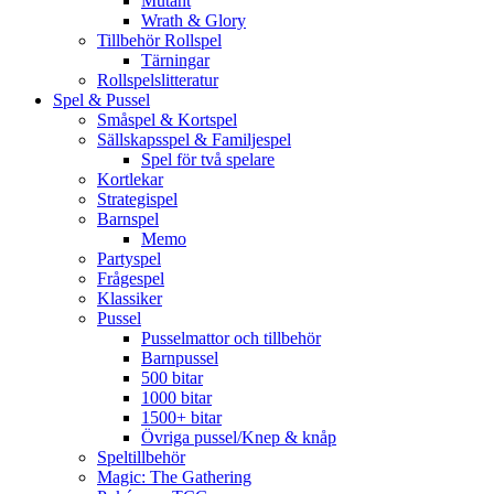
Mutant
Wrath & Glory
Tillbehör Rollspel
Tärningar
Rollspelslitteratur
Spel & Pussel
Småspel & Kortspel
Sällskapsspel & Familjespel
Spel för två spelare
Kortlekar
Strategispel
Barnspel
Memo
Partyspel
Frågespel
Klassiker
Pussel
Pusselmattor och tillbehör
Barnpussel
500 bitar
1000 bitar
1500+ bitar
Övriga pussel/Knep & knåp
Speltillbehör
Magic: The Gathering