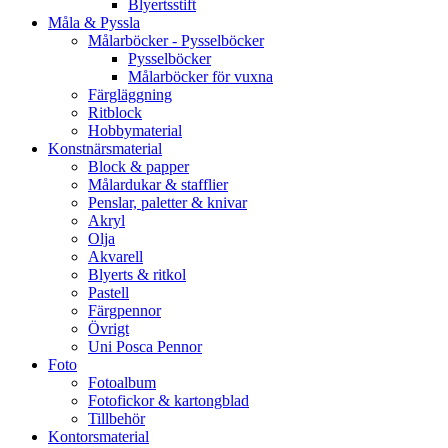
Blyertsstift
Måla & Pyssla
Målarböcker - Pysselböcker
Pysselböcker
Målarböcker för vuxna
Färgläggning
Ritblock
Hobbymaterial
Konstnärsmaterial
Block & papper
Målardukar & stafflier
Penslar, paletter & knivar
Akryl
Olja
Akvarell
Blyerts & ritkol
Pastell
Färgpennor
Övrigt
Uni Posca Pennor
Foto
Fotoalbum
Fotofickor & kartongblad
Tillbehör
Kontorsmaterial