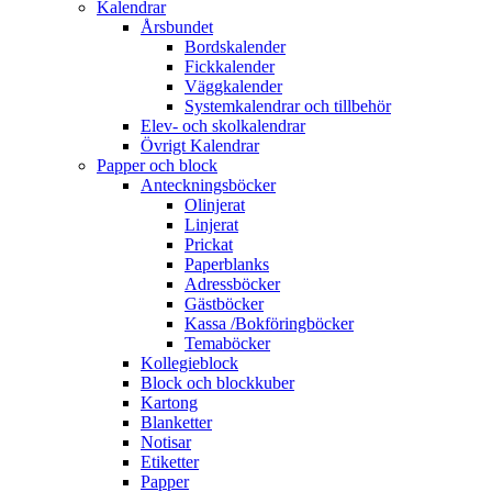
Kalendrar
Årsbundet
Bordskalender
Fickkalender
Väggkalender
Systemkalendrar och tillbehör
Elev- och skolkalendrar
Övrigt Kalendrar
Papper och block
Anteckningsböcker
Olinjerat
Linjerat
Prickat
Paperblanks
Adressböcker
Gästböcker
Kassa /Bokföringböcker
Temaböcker
Kollegieblock
Block och blockkuber
Kartong
Blanketter
Notisar
Etiketter
Papper