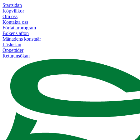
Startsidan
Köpvillkor
Om oss
Kontakta oss
Författarprogram
Bokens afton
Månadens konstnär
Läslustan
Öppettider
Returansökan