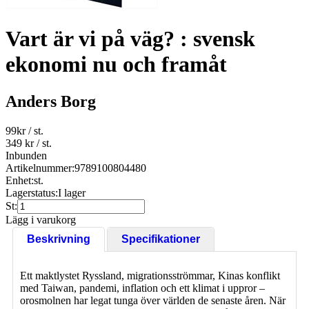
Vart är vi på väg? : svensk
ekonomi nu och framåt
Anders Borg
99
kr
/ st.
349 kr
/ st.
Inbunden
Artikelnummer:
9789100804480
Enhet:
st.
Lagerstatus:
I lager
St:
Lägg i varukorg
Beskrivning
Specifikationer
Ett maktlystet Ryssland, migrationsströmmar, Kinas konflikt
med Taiwan, pandemi, inflation och ett klimat i uppror –
orosmolnen har legat tunga över världen de senaste åren. När