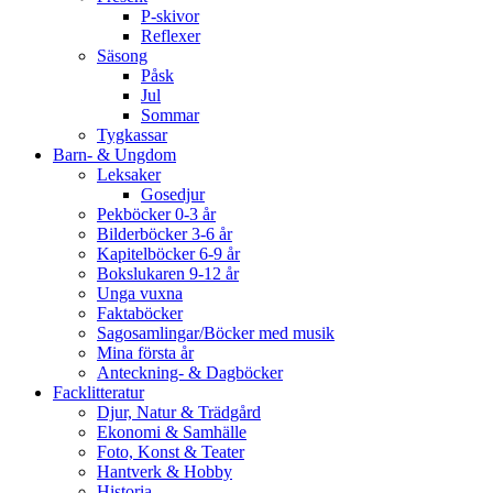
P-skivor
Reflexer
Säsong
Påsk
Jul
Sommar
Tygkassar
Barn- & Ungdom
Leksaker
Gosedjur
Pekböcker 0-3 år
Bilderböcker 3-6 år
Kapitelböcker 6-9 år
Bokslukaren 9-12 år
Unga vuxna
Faktaböcker
Sagosamlingar/Böcker med musik
Mina första år
Anteckning- & Dagböcker
Facklitteratur
Djur, Natur & Trädgård
Ekonomi & Samhälle
Foto, Konst & Teater
Hantverk & Hobby
Historia