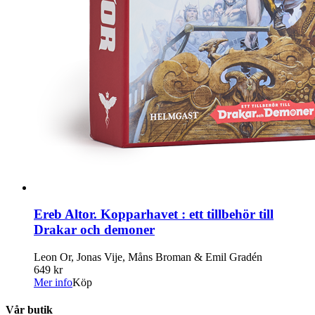
Ereb Altor. Kopparhavet : ett tillbehör till
Drakar och demoner
Leon Or, Jonas Vije, Måns Broman & Emil Gradén
649 kr
Mer info
Köp
Vår butik