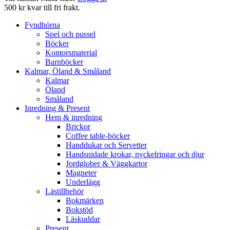
500 kr kvar till fri frakt.
Fyndhörna
Spel och pussel
Böcker
Kontorsmaterial
Barnböcker
Kalmar, Öland & Småland
Kalmar
Öland
Småland
Inredning & Present
Hem & inredning
Brickor
Coffee table-böcker
Handdukar och Servetter
Handsnidade krokar, nyckelringar och djur
Jordglober & Väggkartor
Magneter
Underlägg
Lästillbehör
Bokmärken
Bokstöd
Läskuddar
Present