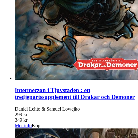
Intermezzon i Tjuvstaden : ett
tredjepartssupplement till Drakar och Demoner
Daniel Lehto & Samuel Lowejko
299 kr
349 kr
Mer info
Köp