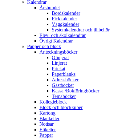
Kalendrar
Årsbundet
Bordskalender
Fickkalender
Väggkalender
Systemkalendrar och tillbehör
Elev- och skolkalendrar
Övrigt Kalendrar
Papper och block
Anteckningsböcker
Olinjerat
Linjerat
Prickat
Paperblanks
Adressböcker
Gästböcker
Kassa /Bokföringböcker
Temaböcker
Kollegieblock
Block och blockkuber
Kartong
Blanketter
Notisar
Etiketter
Papper