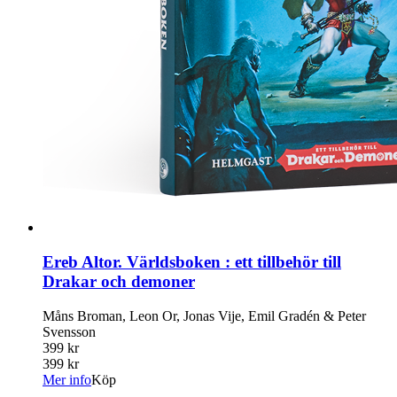
Ereb Altor. Världsboken : ett tillbehör till
Drakar och demoner
Måns Broman, Leon Or, Jonas Vije, Emil Gradén & Peter
Svensson
399 kr
399 kr
Mer info
Köp