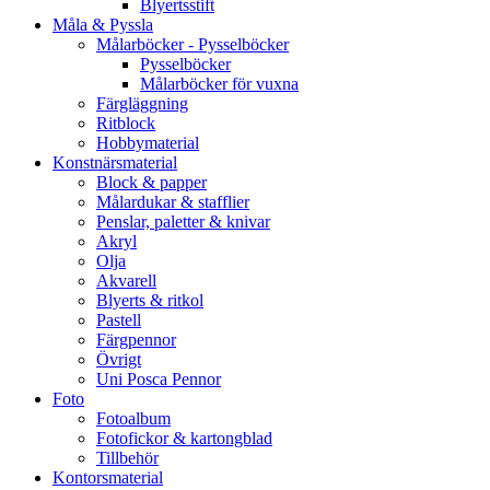
Blyertsstift
Måla & Pyssla
Målarböcker - Pysselböcker
Pysselböcker
Målarböcker för vuxna
Färgläggning
Ritblock
Hobbymaterial
Konstnärsmaterial
Block & papper
Målardukar & stafflier
Penslar, paletter & knivar
Akryl
Olja
Akvarell
Blyerts & ritkol
Pastell
Färgpennor
Övrigt
Uni Posca Pennor
Foto
Fotoalbum
Fotofickor & kartongblad
Tillbehör
Kontorsmaterial