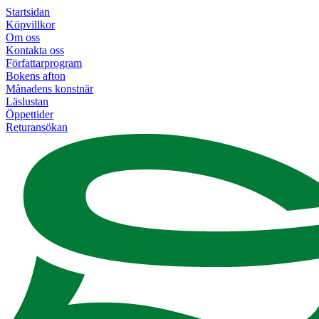
Startsidan
Köpvillkor
Om oss
Kontakta oss
Författarprogram
Bokens afton
Månadens konstnär
Läslustan
Öppettider
Returansökan