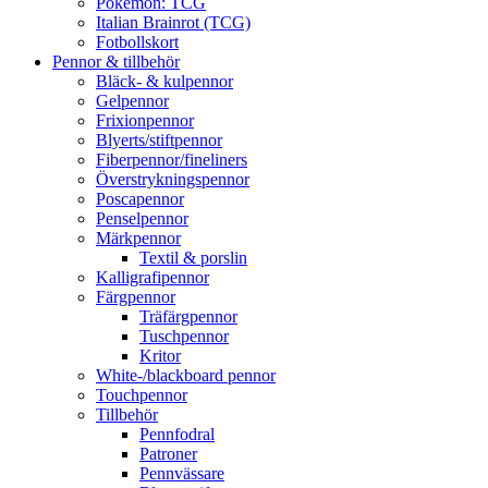
Pokémon: TCG
Italian Brainrot (TCG)
Fotbollskort
Pennor & tillbehör
Bläck- & kulpennor
Gelpennor
Frixionpennor
Blyerts/stiftpennor
Fiberpennor/fineliners
Överstrykningspennor
Poscapennor
Penselpennor
Märkpennor
Textil & porslin
Kalligrafipennor
Färgpennor
Träfärgpennor
Tuschpennor
Kritor
White-/blackboard pennor
Touchpennor
Tillbehör
Pennfodral
Patroner
Pennvässare