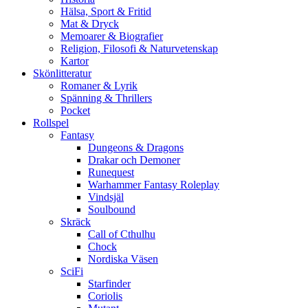
Hälsa, Sport & Fritid
Mat & Dryck
Memoarer & Biografier
Religion, Filosofi & Naturvetenskap
Kartor
Skönlitteratur
Romaner & Lyrik
Spänning & Thrillers
Pocket
Rollspel
Fantasy
Dungeons & Dragons
Drakar och Demoner
Runequest
Warhammer Fantasy Roleplay
Vindsjäl
Soulbound
Skräck
Call of Cthulhu
Chock
Nordiska Väsen
SciFi
Starfinder
Coriolis