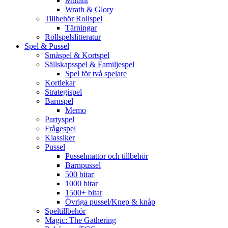
Mutant
Wrath & Glory
Tillbehör Rollspel
Tärningar
Rollspelslitteratur
Spel & Pussel
Småspel & Kortspel
Sällskapsspel & Familjespel
Spel för två spelare
Kortlekar
Strategispel
Barnspel
Memo
Partyspel
Frågespel
Klassiker
Pussel
Pusselmattor och tillbehör
Barnpussel
500 bitar
1000 bitar
1500+ bitar
Övriga pussel/Knep & knåp
Speltillbehör
Magic: The Gathering