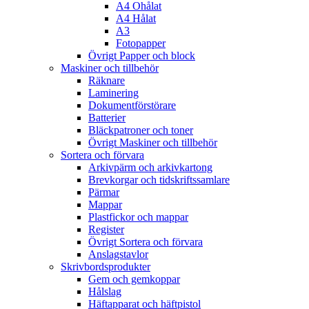
A4 Ohålat
A4 Hålat
A3
Fotopapper
Övrigt Papper och block
Maskiner och tillbehör
Räknare
Laminering
Dokumentförstörare
Batterier
Bläckpatroner och toner
Övrigt Maskiner och tillbehör
Sortera och förvara
Arkivpärm och arkivkartong
Brevkorgar och tidskriftssamlare
Pärmar
Mappar
Plastfickor och mappar
Register
Övrigt Sortera och förvara
Anslagstavlor
Skrivbordsprodukter
Gem och gemkoppar
Hålslag
Häftapparat och häftpistol