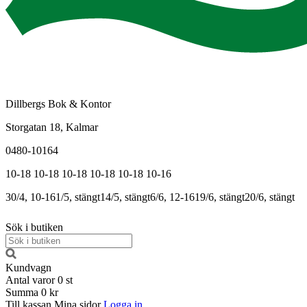
Dillbergs Bok & Kontor
Storgatan 18, Kalmar
0480-10164
10-18
10-18
10-18
10-18
10-18
10-16
30/4, 10-16
1/5, stängt
14/5, stängt
6/6, 12-16
19/6, stängt
20/6, stängt
Sök i butiken
Kundvagn
Antal varor
0
st
Summa
0 kr
Till kassan
Mina sidor
Logga in