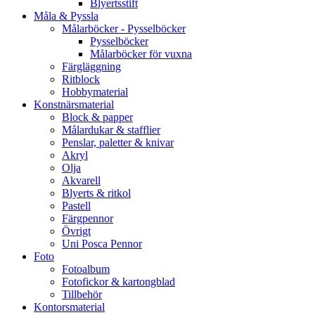
Blyertsstift
Måla & Pyssla
Målarböcker - Pysselböcker
Pysselböcker
Målarböcker för vuxna
Färgläggning
Ritblock
Hobbymaterial
Konstnärsmaterial
Block & papper
Målardukar & stafflier
Penslar, paletter & knivar
Akryl
Olja
Akvarell
Blyerts & ritkol
Pastell
Färgpennor
Övrigt
Uni Posca Pennor
Foto
Fotoalbum
Fotofickor & kartongblad
Tillbehör
Kontorsmaterial