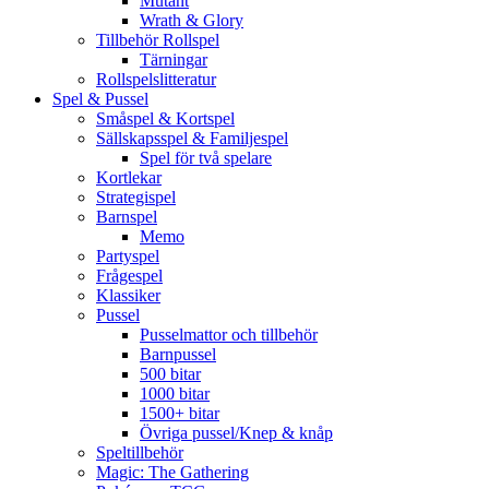
Mutant
Wrath & Glory
Tillbehör Rollspel
Tärningar
Rollspelslitteratur
Spel & Pussel
Småspel & Kortspel
Sällskapsspel & Familjespel
Spel för två spelare
Kortlekar
Strategispel
Barnspel
Memo
Partyspel
Frågespel
Klassiker
Pussel
Pusselmattor och tillbehör
Barnpussel
500 bitar
1000 bitar
1500+ bitar
Övriga pussel/Knep & knåp
Speltillbehör
Magic: The Gathering