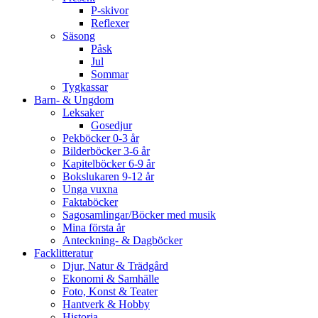
P-skivor
Reflexer
Säsong
Påsk
Jul
Sommar
Tygkassar
Barn- & Ungdom
Leksaker
Gosedjur
Pekböcker 0-3 år
Bilderböcker 3-6 år
Kapitelböcker 6-9 år
Bokslukaren 9-12 år
Unga vuxna
Faktaböcker
Sagosamlingar/Böcker med musik
Mina första år
Anteckning- & Dagböcker
Facklitteratur
Djur, Natur & Trädgård
Ekonomi & Samhälle
Foto, Konst & Teater
Hantverk & Hobby
Historia