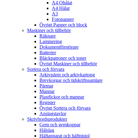
A4 Ohålat
A4 Hålat
A3
Fotopapper
Övrigt Papper och block
Maskiner och tillbehör
Räknare
Laminering
Dokumentförstörare
Batterier
Bläckpatroner och toner
Övrigt Maskiner och tillbehör
Sortera och förvara
Arkivpärm och arkivkartong
Brevkorgar och tidskriftssamlare
Pärmar
Mappar
Plastfickor och mappar
Register
Övrigt Sortera och förvara
Anslagstavlor
Skrivbordsprodukter
Gem och gemkoppar
Hålslag
Häftapparat och häftpistol