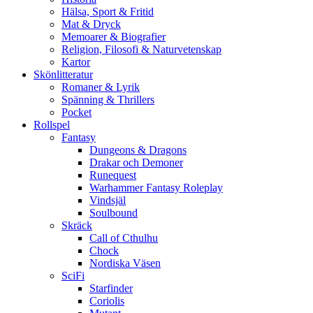
Hälsa, Sport & Fritid
Mat & Dryck
Memoarer & Biografier
Religion, Filosofi & Naturvetenskap
Kartor
Skönlitteratur
Romaner & Lyrik
Spänning & Thrillers
Pocket
Rollspel
Fantasy
Dungeons & Dragons
Drakar och Demoner
Runequest
Warhammer Fantasy Roleplay
Vindsjäl
Soulbound
Skräck
Call of Cthulhu
Chock
Nordiska Väsen
SciFi
Starfinder
Coriolis