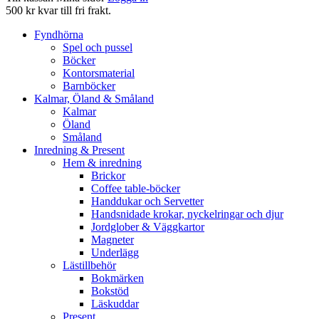
500 kr kvar till fri frakt.
Fyndhörna
Spel och pussel
Böcker
Kontorsmaterial
Barnböcker
Kalmar, Öland & Småland
Kalmar
Öland
Småland
Inredning & Present
Hem & inredning
Brickor
Coffee table-böcker
Handdukar och Servetter
Handsnidade krokar, nyckelringar och djur
Jordglober & Väggkartor
Magneter
Underlägg
Lästillbehör
Bokmärken
Bokstöd
Läskuddar
Present