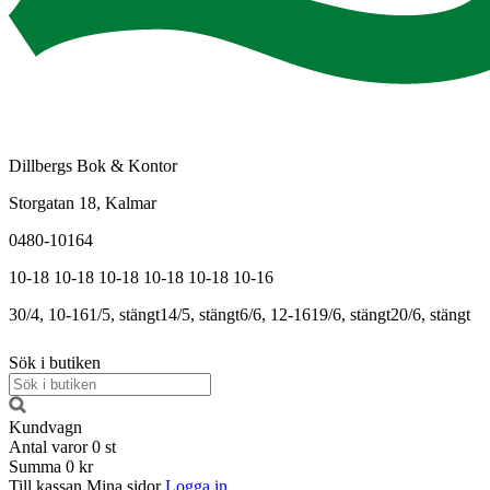
Dillbergs Bok & Kontor
Storgatan 18, Kalmar
0480-10164
10-18
10-18
10-18
10-18
10-18
10-16
30/4, 10-16
1/5, stängt
14/5, stängt
6/6, 12-16
19/6, stängt
20/6, stängt
Sök i butiken
Kundvagn
Antal varor
0
st
Summa
0 kr
Till kassan
Mina sidor
Logga in