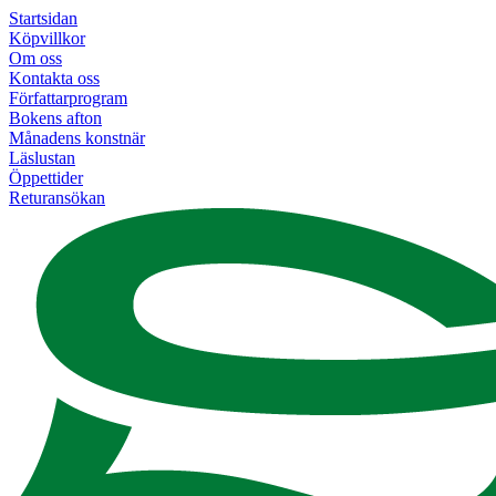
Startsidan
Köpvillkor
Om oss
Kontakta oss
Författarprogram
Bokens afton
Månadens konstnär
Läslustan
Öppettider
Returansökan