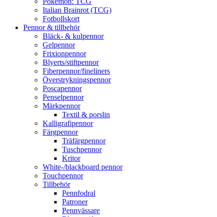
Pokémon: TCG
Italian Brainrot (TCG)
Fotbollskort
Pennor & tillbehör
Bläck- & kulpennor
Gelpennor
Frixionpennor
Blyerts/stiftpennor
Fiberpennor/fineliners
Överstrykningspennor
Poscapennor
Penselpennor
Märkpennor
Textil & porslin
Kalligrafipennor
Färgpennor
Träfärgpennor
Tuschpennor
Kritor
White-/blackboard pennor
Touchpennor
Tillbehör
Pennfodral
Patroner
Pennvässare