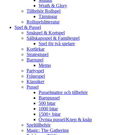
Mutant
Wrath & Glory
Tillbehör Rollspel
Tärningar
Rollspelslitteratur
Spel & Pussel
Småspel & Kortspel
Sällskapsspel & Familjespel
Spel för två spelare
Kortlekar
Strategispel
Barnspel
Memo
Partyspel
Frågespel
Klassiker
Pussel
Pusselmattor och tillbehör
Barnpussel
500 bitar
1000 bitar
1500+ bitar
Övriga pussel/Knep & knåp
Speltillbehör
Magic: The Gathering