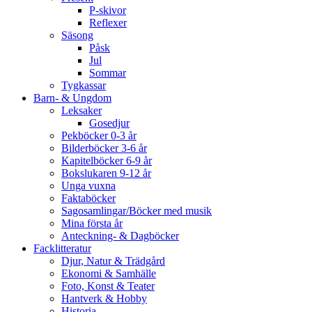
P-skivor
Reflexer
Säsong
Påsk
Jul
Sommar
Tygkassar
Barn- & Ungdom
Leksaker
Gosedjur
Pekböcker 0-3 år
Bilderböcker 3-6 år
Kapitelböcker 6-9 år
Bokslukaren 9-12 år
Unga vuxna
Faktaböcker
Sagosamlingar/Böcker med musik
Mina första år
Anteckning- & Dagböcker
Facklitteratur
Djur, Natur & Trädgård
Ekonomi & Samhälle
Foto, Konst & Teater
Hantverk & Hobby
Historia