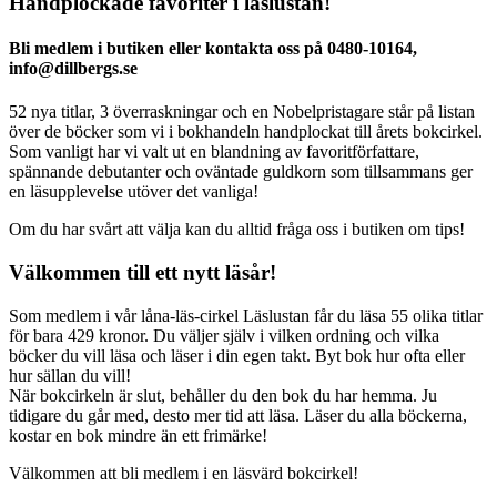
Handplockade favoriter i läslustan!
Bli medlem i butiken eller kontakta oss på 0480-10164,
info@dillbergs.se
52 nya titlar, 3 överraskningar och en Nobelpristagare står på listan
över de böcker som vi i bokhandeln handplockat till årets bokcirkel.
Som vanligt har vi valt ut en blandning av favoritförfattare,
spännande debutanter och oväntade guldkorn som tillsammans ger
en läsupplevelse utöver det vanliga!
Om du har svårt att välja kan du alltid fråga oss i butiken om tips!
Välkommen till ett nytt läsår!
Som medlem i vår låna-läs-cirkel Läslustan får du läsa 55 olika titlar
för bara 429 kronor. Du väljer själv i vilken ordning och vilka
böcker du vill läsa och läser i din egen takt. Byt bok hur ofta eller
hur sällan du vill!
När bokcirkeln är slut, behåller du den bok du har hemma. Ju
tidigare du går med, desto mer tid att läsa. Läser du alla böckerna,
kostar en bok mindre än ett frimärke!
Välkommen att bli medlem i en läsvärd bokcirkel!