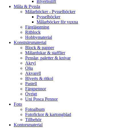
Blyertsstift
Måla & Pyssla
Målarböcker - Pysselböcker
Pysselböcker
Målarböcker för vuxna
Färgläggning
Ritblock
Hobbymaterial
Konstnärsmaterial
Block & papper
Målardukar & stafflier
Penslar, paletter & knivar
Akryl
Olja
Akvarell
Blyerts & ritkol
Pastell
Färgpennor
Övrigt
Uni Posca Pennor
Foto
Fotoalbum
Fotofickor & kartongblad
Tillbehör
Kontorsmaterial