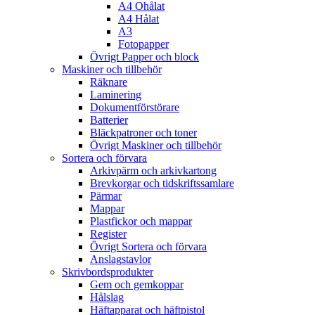
A4 Ohålat
A4 Hålat
A3
Fotopapper
Övrigt Papper och block
Maskiner och tillbehör
Räknare
Laminering
Dokumentförstörare
Batterier
Bläckpatroner och toner
Övrigt Maskiner och tillbehör
Sortera och förvara
Arkivpärm och arkivkartong
Brevkorgar och tidskriftssamlare
Pärmar
Mappar
Plastfickor och mappar
Register
Övrigt Sortera och förvara
Anslagstavlor
Skrivbordsprodukter
Gem och gemkoppar
Hålslag
Häftapparat och häftpistol