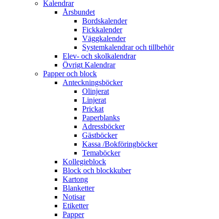
Kalendrar
Årsbundet
Bordskalender
Fickkalender
Väggkalender
Systemkalendrar och tillbehör
Elev- och skolkalendrar
Övrigt Kalendrar
Papper och block
Anteckningsböcker
Olinjerat
Linjerat
Prickat
Paperblanks
Adressböcker
Gästböcker
Kassa /Bokföringböcker
Temaböcker
Kollegieblock
Block och blockkuber
Kartong
Blanketter
Notisar
Etiketter
Papper