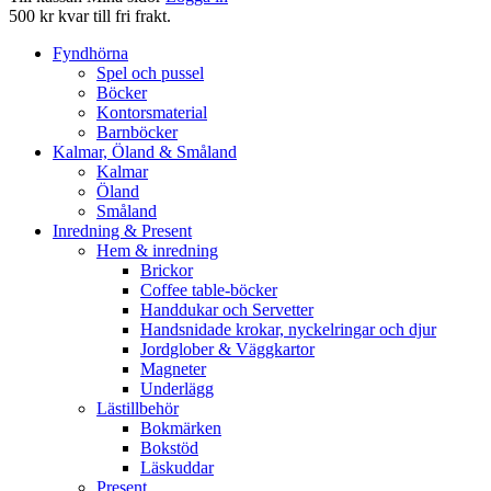
500 kr kvar till fri frakt.
Fyndhörna
Spel och pussel
Böcker
Kontorsmaterial
Barnböcker
Kalmar, Öland & Småland
Kalmar
Öland
Småland
Inredning & Present
Hem & inredning
Brickor
Coffee table-böcker
Handdukar och Servetter
Handsnidade krokar, nyckelringar och djur
Jordglober & Väggkartor
Magneter
Underlägg
Lästillbehör
Bokmärken
Bokstöd
Läskuddar
Present