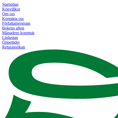
Startsidan
Köpvillkor
Om oss
Kontakta oss
Författarprogram
Bokens afton
Månadens konstnär
Läslustan
Öppettider
Returansökan