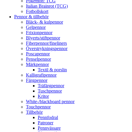
Pokémon: TCG
Italian Brainrot (TCG)
Fotbollskort
Pennor & tillbehör
Bläck- & kulpennor
Gelpennor
Frixionpennor
Blyerts/stiftpennor
Fiberpennor/fineliners
Överstrykningspennor
Poscapennor
Penselpennor
Märkpennor
Textil & porslin
Kalligrafipennor
Färgpennor
Träfärgpennor
Tuschpennor
Kritor
White-/blackboard pennor
Touchpennor
Tillbehör
Pennfodral
Patroner
Pennvässare