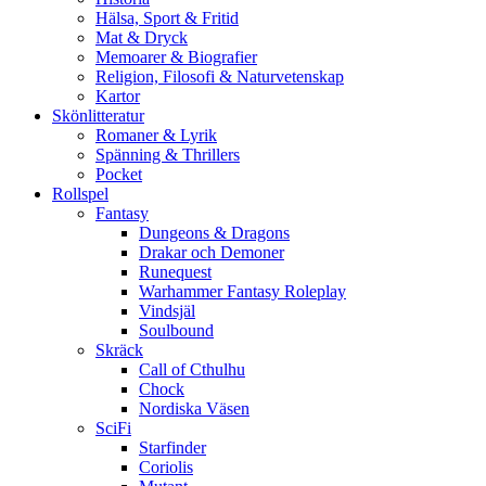
Hälsa, Sport & Fritid
Mat & Dryck
Memoarer & Biografier
Religion, Filosofi & Naturvetenskap
Kartor
Skönlitteratur
Romaner & Lyrik
Spänning & Thrillers
Pocket
Rollspel
Fantasy
Dungeons & Dragons
Drakar och Demoner
Runequest
Warhammer Fantasy Roleplay
Vindsjäl
Soulbound
Skräck
Call of Cthulhu
Chock
Nordiska Väsen
SciFi
Starfinder
Coriolis