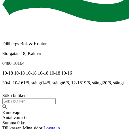
Dillbergs Bok & Kontor
Storgatan 18, Kalmar
0480-10164
10-18
10-18
10-18
10-18
10-18
10-16
30/4, 10-16
1/5, stängt
14/5, stängt
6/6, 12-16
19/6, stängt
20/6, stängt
Sök i butiken
Kundvagn
Antal varor
0
st
Summa
0 kr
Till kassan
Mina sidor
Logga in