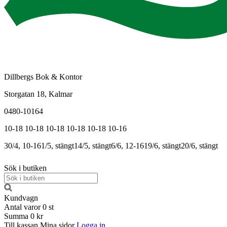
Dillbergs Bok & Kontor
Storgatan 18, Kalmar
0480-10164
10-18
10-18
10-18
10-18
10-18
10-16
30/4, 10-16
1/5, stängt
14/5, stängt
6/6, 12-16
19/6, stängt
20/6, stängt
Sök i butiken
Kundvagn
Antal varor
0
st
Summa
0 kr
Till kassan
Mina sidor
Logga in