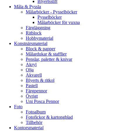
Blyertsstift
Måla & Pyssla
Målarböcker - Pysselböcker
Pysselböcker
Målarböcker för vuxna
Färgläggning
Ritblock
Hobbymaterial
Konstnärsmaterial
Block & papper
Målardukar & stafflier
Penslar, paletter & knivar
Akryl
Olja
Akvarell
Blyerts & ritkol
Pastell
Färgpennor
Övrigt
Uni Posca Pennor
Foto
Fotoalbum
Fotofickor & kartongblad
Tillbehör
Kontorsmaterial