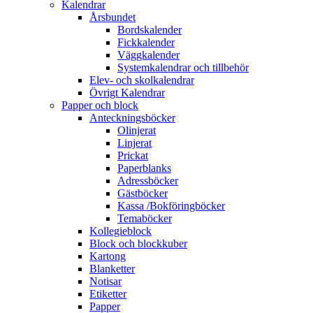
Kalendrar
Årsbundet
Bordskalender
Fickkalender
Väggkalender
Systemkalendrar och tillbehör
Elev- och skolkalendrar
Övrigt Kalendrar
Papper och block
Anteckningsböcker
Olinjerat
Linjerat
Prickat
Paperblanks
Adressböcker
Gästböcker
Kassa /Bokföringböcker
Temaböcker
Kollegieblock
Block och blockkuber
Kartong
Blanketter
Notisar
Etiketter
Papper