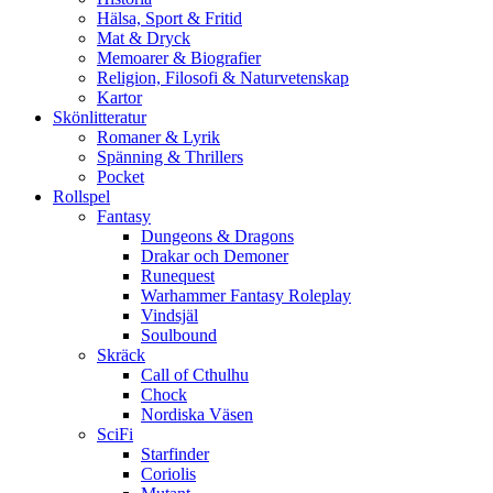
Hälsa, Sport & Fritid
Mat & Dryck
Memoarer & Biografier
Religion, Filosofi & Naturvetenskap
Kartor
Skönlitteratur
Romaner & Lyrik
Spänning & Thrillers
Pocket
Rollspel
Fantasy
Dungeons & Dragons
Drakar och Demoner
Runequest
Warhammer Fantasy Roleplay
Vindsjäl
Soulbound
Skräck
Call of Cthulhu
Chock
Nordiska Väsen
SciFi
Starfinder
Coriolis