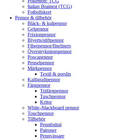
Pokémon: TCG
Italian Brainrot (TCG)
Fotbollskort
Pennor & tillbehör
Bläck- & kulpennor
Gelpennor
Frixionpennor
Blyerts/stiftpennor
Fiberpennor/fineliners
Överstrykningspennor
Poscapennor
Penselpennor
Märkpennor
Textil & porslin
Kalligrafipennor
Färgpennor
Träfärgpennor
Tuschpennor
Kritor
White-/blackboard pennor
Touchpennor
Tillbehör
Pennfodral
Patroner
Pennvässare