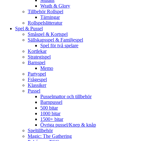
Mutant
Wrath & Glory
Tillbehör Rollspel
Tärningar
Rollspelslitteratur
Spel & Pussel
Småspel & Kortspel
Sällskapsspel & Familjespel
Spel för två spelare
Kortlekar
Strategispel
Barnspel
Memo
Partyspel
Frågespel
Klassiker
Pussel
Pusselmattor och tillbehör
Barnpussel
500 bitar
1000 bitar
1500+ bitar
Övriga pussel/Knep & knåp
Speltillbehör
Magic: The Gathering