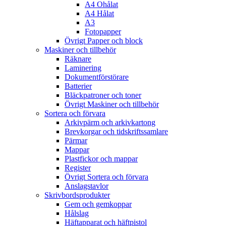
A4 Ohålat
A4 Hålat
A3
Fotopapper
Övrigt Papper och block
Maskiner och tillbehör
Räknare
Laminering
Dokumentförstörare
Batterier
Bläckpatroner och toner
Övrigt Maskiner och tillbehör
Sortera och förvara
Arkivpärm och arkivkartong
Brevkorgar och tidskriftssamlare
Pärmar
Mappar
Plastfickor och mappar
Register
Övrigt Sortera och förvara
Anslagstavlor
Skrivbordsprodukter
Gem och gemkoppar
Hålslag
Häftapparat och häftpistol