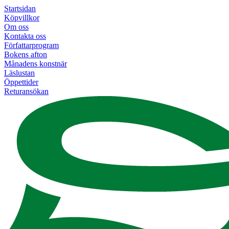
Startsidan
Köpvillkor
Om oss
Kontakta oss
Författarprogram
Bokens afton
Månadens konstnär
Läslustan
Öppettider
Returansökan