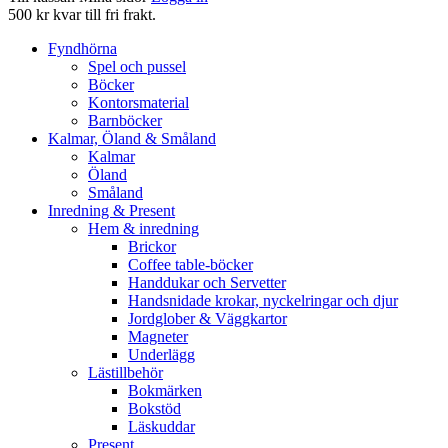
500 kr kvar till fri frakt.
Fyndhörna
Spel och pussel
Böcker
Kontorsmaterial
Barnböcker
Kalmar, Öland & Småland
Kalmar
Öland
Småland
Inredning & Present
Hem & inredning
Brickor
Coffee table-böcker
Handdukar och Servetter
Handsnidade krokar, nyckelringar och djur
Jordglober & Väggkartor
Magneter
Underlägg
Lästillbehör
Bokmärken
Bokstöd
Läskuddar
Present