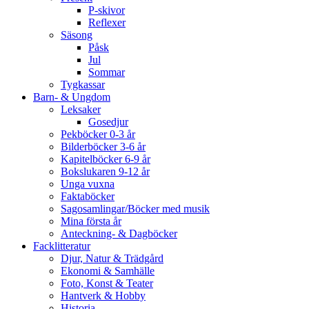
P-skivor
Reflexer
Säsong
Påsk
Jul
Sommar
Tygkassar
Barn- & Ungdom
Leksaker
Gosedjur
Pekböcker 0-3 år
Bilderböcker 3-6 år
Kapitelböcker 6-9 år
Bokslukaren 9-12 år
Unga vuxna
Faktaböcker
Sagosamlingar/Böcker med musik
Mina första år
Anteckning- & Dagböcker
Facklitteratur
Djur, Natur & Trädgård
Ekonomi & Samhälle
Foto, Konst & Teater
Hantverk & Hobby
Historia