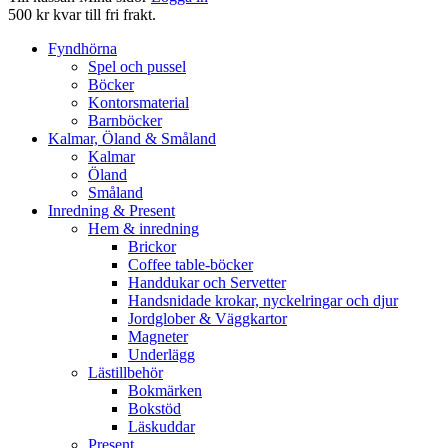
500 kr kvar till fri frakt.
Fyndhörna
Spel och pussel
Böcker
Kontorsmaterial
Barnböcker
Kalmar, Öland & Småland
Kalmar
Öland
Småland
Inredning & Present
Hem & inredning
Brickor
Coffee table-böcker
Handdukar och Servetter
Handsnidade krokar, nyckelringar och djur
Jordglober & Väggkartor
Magneter
Underlägg
Lästillbehör
Bokmärken
Bokstöd
Läskuddar
Present