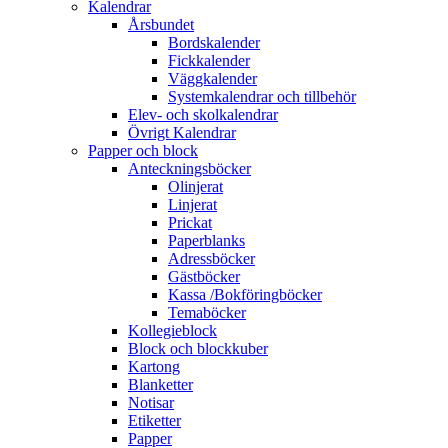
Kalendrar
Årsbundet
Bordskalender
Fickkalender
Väggkalender
Systemkalendrar och tillbehör
Elev- och skolkalendrar
Övrigt Kalendrar
Papper och block
Anteckningsböcker
Olinjerat
Linjerat
Prickat
Paperblanks
Adressböcker
Gästböcker
Kassa /Bokföringböcker
Temaböcker
Kollegieblock
Block och blockkuber
Kartong
Blanketter
Notisar
Etiketter
Papper