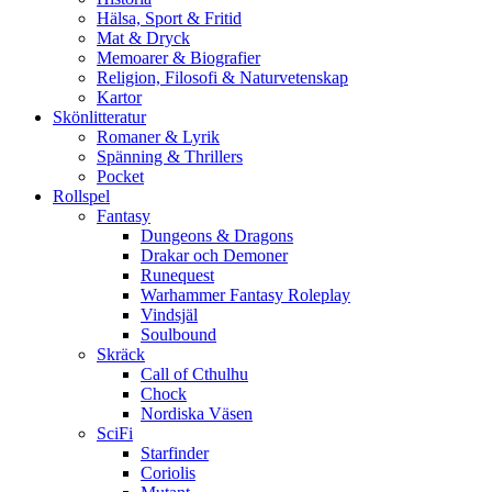
Hälsa, Sport & Fritid
Mat & Dryck
Memoarer & Biografier
Religion, Filosofi & Naturvetenskap
Kartor
Skönlitteratur
Romaner & Lyrik
Spänning & Thrillers
Pocket
Rollspel
Fantasy
Dungeons & Dragons
Drakar och Demoner
Runequest
Warhammer Fantasy Roleplay
Vindsjäl
Soulbound
Skräck
Call of Cthulhu
Chock
Nordiska Väsen
SciFi
Starfinder
Coriolis