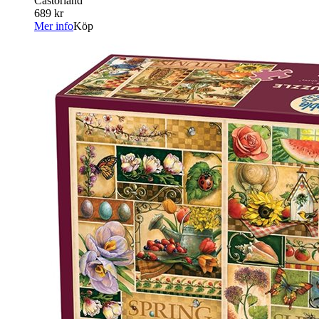
Castorland
689 kr
Mer info
Köp