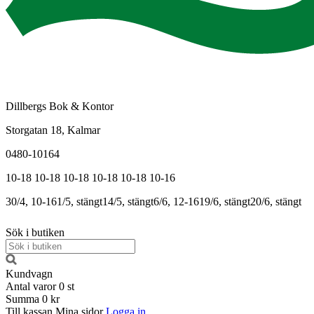
Dillbergs Bok & Kontor
Storgatan 18, Kalmar
0480-10164
10-18
10-18
10-18
10-18
10-18
10-16
30/4, 10-16
1/5, stängt
14/5, stängt
6/6, 12-16
19/6, stängt
20/6, stängt
Sök i butiken
Kundvagn
Antal varor
0
st
Summa
0 kr
Till kassan
Mina sidor
Logga in