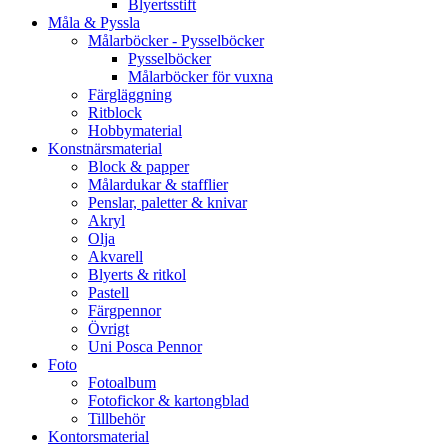
Blyertsstift
Måla & Pyssla
Målarböcker - Pysselböcker
Pysselböcker
Målarböcker för vuxna
Färgläggning
Ritblock
Hobbymaterial
Konstnärsmaterial
Block & papper
Målardukar & stafflier
Penslar, paletter & knivar
Akryl
Olja
Akvarell
Blyerts & ritkol
Pastell
Färgpennor
Övrigt
Uni Posca Pennor
Foto
Fotoalbum
Fotofickor & kartongblad
Tillbehör
Kontorsmaterial