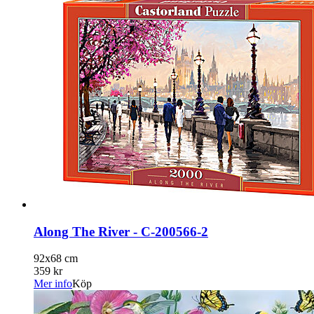
Along The River - C-200566-2
92x68 cm
359 kr
Mer info
Köp