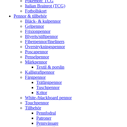
Pokémon: TCG
Italian Brainrot (TCG)
Fotbollskort
Pennor & tillbehör
Bläck- & kulpennor
Gelpennor
Frixionpennor
Blyerts/stiftpennor
Fiberpennor/fineliners
Överstrykningspennor
Poscapennor
Penselpennor
Märkpennor
Textil & porslin
Kalligrafipennor
Färgpennor
Träfärgpennor
Tuschpennor
Kritor
White-/blackboard pennor
Touchpennor
Tillbehör
Pennfodral
Patroner
Pennvässare