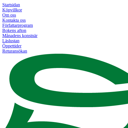
Startsidan
Köpvillkor
Om oss
Kontakta oss
Författarprogram
Bokens afton
Månadens konstnär
Läslustan
Öppettider
Returansökan