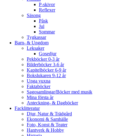
P-skivor
Reflexer
Säsong
Påsk
Jul
Sommar
Tygkassar
Barn- & Ungdom
Leksaker
Gosedjur
Pekböcker 0-3 år
Bilderböcker 3-6 år
Kapitelböcker 6-9 år
Bokslukaren 9-12 år
Unga vuxna
Faktaböcker
Sagosamlingar/Böcker med musik
Mina första år
Anteckning- & Dagböcker
Facklitteratur
Djur, Natur & Trädgård
Ekonomi & Samhälle
Foto, Konst & Teater
Hantverk & Hobby
Historia