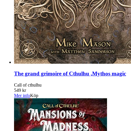
The grand grimoire of Cthulhu ,Mythos magic
Call of cthulhu
549 kr
Mer info
Köp