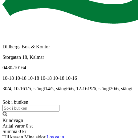
Dillbergs Bok & Kontor
Storgatan 18, Kalmar
0480-10164
10-18
10-18
10-18
10-18
10-18
10-16
30/4, 10-16
1/5, stängt
14/5, stängt
6/6, 12-16
19/6, stängt
20/6, stängt
Sök i butiken
Kundvagn
Antal varor
0
st
Summa
0 kr
Till kassan
Mina sidor
Logga in