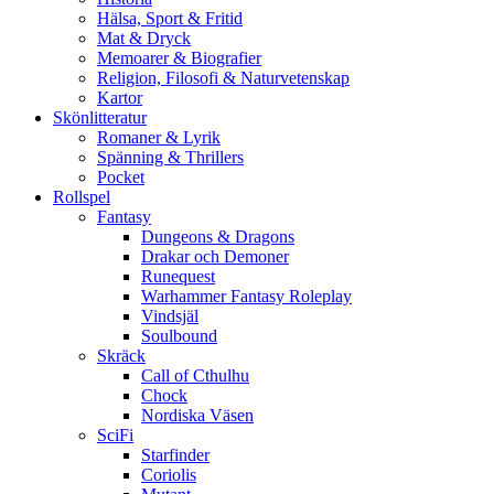
Hälsa, Sport & Fritid
Mat & Dryck
Memoarer & Biografier
Religion, Filosofi & Naturvetenskap
Kartor
Skönlitteratur
Romaner & Lyrik
Spänning & Thrillers
Pocket
Rollspel
Fantasy
Dungeons & Dragons
Drakar och Demoner
Runequest
Warhammer Fantasy Roleplay
Vindsjäl
Soulbound
Skräck
Call of Cthulhu
Chock
Nordiska Väsen
SciFi
Starfinder
Coriolis