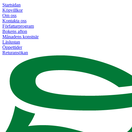
Startsidan
Köpvillkor
Om oss
Kontakta oss
Författarprogram
Bokens afton
Månadens konstnär
Läslustan
Öppettider
Returansökan