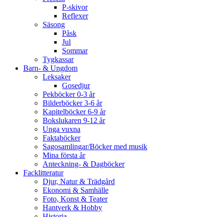
P-skivor
Reflexer
Säsong
Påsk
Jul
Sommar
Tygkassar
Barn- & Ungdom
Leksaker
Gosedjur
Pekböcker 0-3 år
Bilderböcker 3-6 år
Kapitelböcker 6-9 år
Bokslukaren 9-12 år
Unga vuxna
Faktaböcker
Sagosamlingar/Böcker med musik
Mina första år
Anteckning- & Dagböcker
Facklitteratur
Djur, Natur & Trädgård
Ekonomi & Samhälle
Foto, Konst & Teater
Hantverk & Hobby
Historia