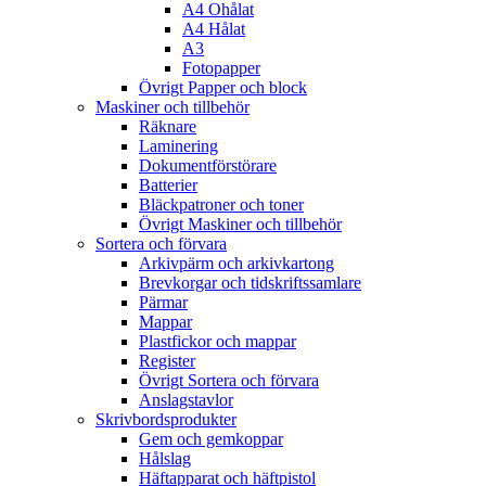
A4 Ohålat
A4 Hålat
A3
Fotopapper
Övrigt Papper och block
Maskiner och tillbehör
Räknare
Laminering
Dokumentförstörare
Batterier
Bläckpatroner och toner
Övrigt Maskiner och tillbehör
Sortera och förvara
Arkivpärm och arkivkartong
Brevkorgar och tidskriftssamlare
Pärmar
Mappar
Plastfickor och mappar
Register
Övrigt Sortera och förvara
Anslagstavlor
Skrivbordsprodukter
Gem och gemkoppar
Hålslag
Häftapparat och häftpistol