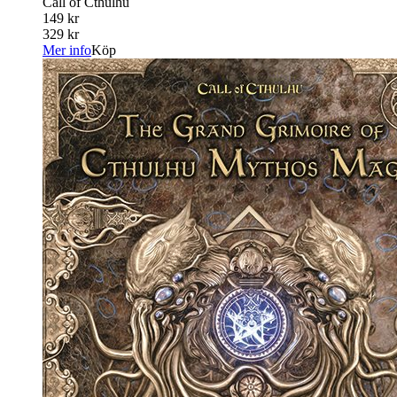
Call of Cthulhu
149 kr
329 kr
Mer info
Köp