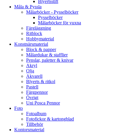
Blyertsstift
Måla & Pyssla
Målarböcker - Pysselböcker
Pysselböcker
Målarböcker för vuxna
Färgläggning
Ritblock
Hobbymaterial
Konstnärsmaterial
Block & papper
Målardukar & stafflier
Penslar, paletter & knivar
Akryl
Olja
Akvarell
Blyerts & ritkol
Pastell
Färgpennor
Övrigt
Uni Posca Pennor
Foto
Fotoalbum
Fotofickor & kartongblad
Tillbehör
Kontorsmaterial