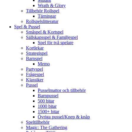
Mutant
Wrath & Glory
Tillbehör Rollspel
Tärningar
Rollspelslitteratur
Spel & Pussel
Småspel & Kortspel
Sällskapsspel & Familjespel
Spel för två spelare
Kortlekar
Strategispel
Barnspel
Memo
Partyspel
Frågespel
Klassiker
Pussel
Pusselmattor och tillbehör
Barnpussel
500 bitar
1000 bitar
1500+ bitar
Övriga pussel/Knep & knåp
Speltillbehör
Magic: The Gathering