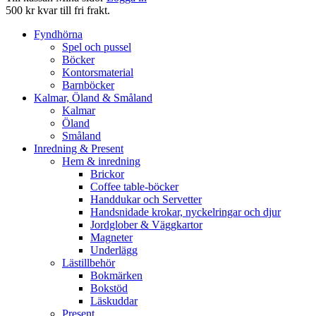
500 kr kvar till fri frakt.
Fyndhörna
Spel och pussel
Böcker
Kontorsmaterial
Barnböcker
Kalmar, Öland & Småland
Kalmar
Öland
Småland
Inredning & Present
Hem & inredning
Brickor
Coffee table-böcker
Handdukar och Servetter
Handsnidade krokar, nyckelringar och djur
Jordglober & Väggkartor
Magneter
Underlägg
Lästillbehör
Bokmärken
Bokstöd
Läskuddar
Present