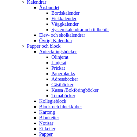
Kalendrar
Årsbundet
Bordskalender
Fickkalender
Väggkalender
Systemkalendrar och tillbehör
Elev- och skolkalendrar
Övrigt Kalendrar
Papper och block
Anteckningsböcker
Olinjerat
Linjerat
Prickat
Paperblanks
Adressböcker
Gästböcker
Kassa /Bokföringböcker
Temaböcker
Kollegieblock
Block och blockkuber
Kartong
Blanketter
Notisar
Etiketter
Papper