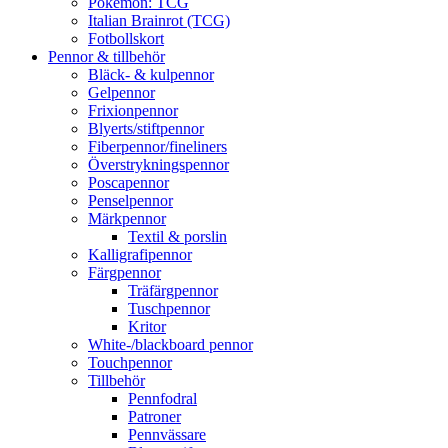
Pokémon: TCG
Italian Brainrot (TCG)
Fotbollskort
Pennor & tillbehör
Bläck- & kulpennor
Gelpennor
Frixionpennor
Blyerts/stiftpennor
Fiberpennor/fineliners
Överstrykningspennor
Poscapennor
Penselpennor
Märkpennor
Textil & porslin
Kalligrafipennor
Färgpennor
Träfärgpennor
Tuschpennor
Kritor
White-/blackboard pennor
Touchpennor
Tillbehör
Pennfodral
Patroner
Pennvässare