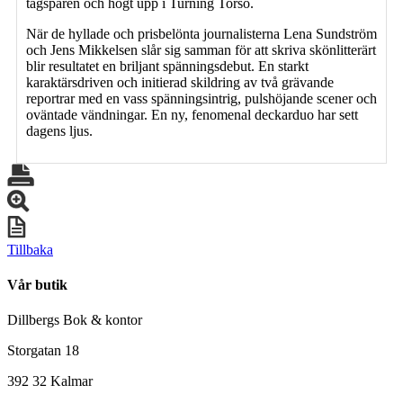
tågspåren och högt upp i Turning Torso.
När de hyllade och prisbelönta journalisterna Lena Sundström
och Jens Mikkelsen slår sig samman för att skriva skönlitterärt
blir resultatet en briljant spänningsdebut. En starkt
karaktärsdriven och initierad skildring av två grävande
reportrar med en vass spänningsintrig, pulshöjande scener och
oväntade vändningar. En ny, fenomenal deckarduo har sett
dagens ljus.
Tillbaka
Vår butik
Dillbergs Bok & kontor
Storgatan 18
392 32 Kalmar