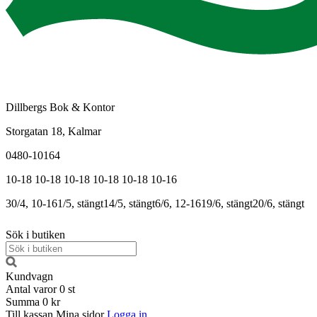
Dillbergs Bok & Kontor
Storgatan 18, Kalmar
0480-10164
10-18
10-18
10-18
10-18
10-18
10-16
30/4, 10-16
1/5, stängt
14/5, stängt
6/6, 12-16
19/6, stängt
20/6, stängt
Sök i butiken
Kundvagn
Antal varor
0
st
Summa
0 kr
Till kassan
Mina sidor
Logga in