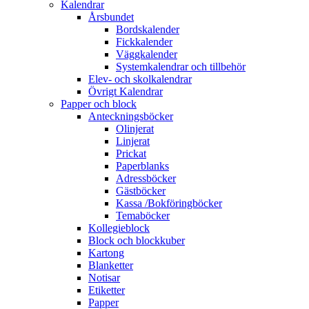
Kalendrar
Årsbundet
Bordskalender
Fickkalender
Väggkalender
Systemkalendrar och tillbehör
Elev- och skolkalendrar
Övrigt Kalendrar
Papper och block
Anteckningsböcker
Olinjerat
Linjerat
Prickat
Paperblanks
Adressböcker
Gästböcker
Kassa /Bokföringböcker
Temaböcker
Kollegieblock
Block och blockkuber
Kartong
Blanketter
Notisar
Etiketter
Papper