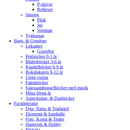
P-skivor
Reflexer
Säsong
Påsk
Jul
Sommar
Tygkassar
Barn- & Ungdom
Leksaker
Gosedjur
Pekböcker 0-3 år
Bilderböcker 3-6 år
Kapitelböcker 6-9 år
Bokslukaren 9-12 år
Unga vuxna
Faktaböcker
Sagosamlingar/Böcker med musik
Mina första år
Anteckning- & Dagböcker
Facklitteratur
Djur, Natur & Trädgård
Ekonomi & Samhälle
Foto, Konst & Teater
Hantverk & Hobby
Historia