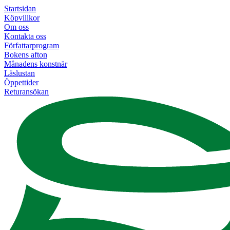
Startsidan
Köpvillkor
Om oss
Kontakta oss
Författarprogram
Bokens afton
Månadens konstnär
Läslustan
Öppettider
Returansökan