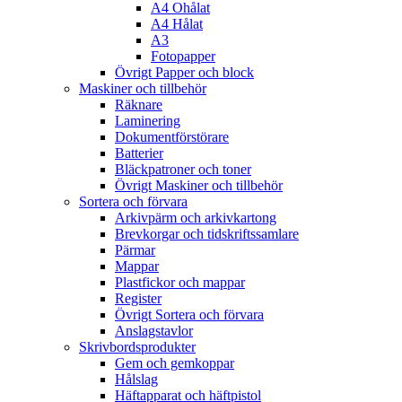
A4 Ohålat
A4 Hålat
A3
Fotopapper
Övrigt Papper och block
Maskiner och tillbehör
Räknare
Laminering
Dokumentförstörare
Batterier
Bläckpatroner och toner
Övrigt Maskiner och tillbehör
Sortera och förvara
Arkivpärm och arkivkartong
Brevkorgar och tidskriftssamlare
Pärmar
Mappar
Plastfickor och mappar
Register
Övrigt Sortera och förvara
Anslagstavlor
Skrivbordsprodukter
Gem och gemkoppar
Hålslag
Häftapparat och häftpistol