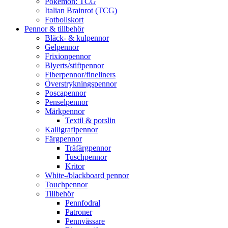
Pokémon: TCG
Italian Brainrot (TCG)
Fotbollskort
Pennor & tillbehör
Bläck- & kulpennor
Gelpennor
Frixionpennor
Blyerts/stiftpennor
Fiberpennor/fineliners
Överstrykningspennor
Poscapennor
Penselpennor
Märkpennor
Textil & porslin
Kalligrafipennor
Färgpennor
Träfärgpennor
Tuschpennor
Kritor
White-/blackboard pennor
Touchpennor
Tillbehör
Pennfodral
Patroner
Pennvässare