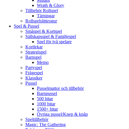
Mutant
Wrath & Glory
Tillbehör Rollspel
Tärningar
Rollspelslitteratur
Spel & Pussel
Småspel & Kortspel
Sällskapsspel & Familjespel
Spel för två spelare
Kortlekar
Strategispel
Barnspel
Memo
Partyspel
Frågespel
Klassiker
Pussel
Pusselmattor och tillbehör
Barnpussel
500 bitar
1000 bitar
1500+ bitar
Övriga pussel/Knep & knåp
Speltillbehör
Magic: The Gathering