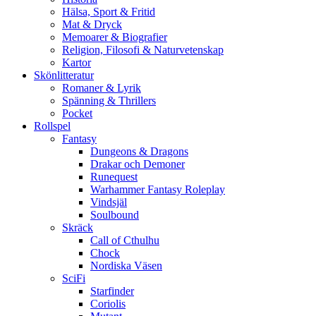
Hälsa, Sport & Fritid
Mat & Dryck
Memoarer & Biografier
Religion, Filosofi & Naturvetenskap
Kartor
Skönlitteratur
Romaner & Lyrik
Spänning & Thrillers
Pocket
Rollspel
Fantasy
Dungeons & Dragons
Drakar och Demoner
Runequest
Warhammer Fantasy Roleplay
Vindsjäl
Soulbound
Skräck
Call of Cthulhu
Chock
Nordiska Väsen
SciFi
Starfinder
Coriolis