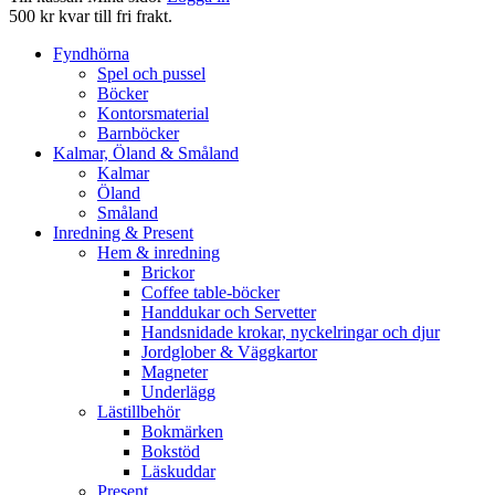
500 kr kvar till fri frakt.
Fyndhörna
Spel och pussel
Böcker
Kontorsmaterial
Barnböcker
Kalmar, Öland & Småland
Kalmar
Öland
Småland
Inredning & Present
Hem & inredning
Brickor
Coffee table-böcker
Handdukar och Servetter
Handsnidade krokar, nyckelringar och djur
Jordglober & Väggkartor
Magneter
Underlägg
Lästillbehör
Bokmärken
Bokstöd
Läskuddar
Present