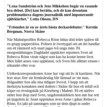
"Lena Sundström och Jens Mikkelsen begår en rasande
bra debut. [De] kan berätta, och de kan dessutom
problematisera dagens journalistik med imponerande
självklarhet." Lotta Olsson, DN
"Fristaden är en av årets bästa deckardebuter." Kerstin
Bergman, Norra Skåne
När Malmöprofilen Rebecca Rönn hittas död leder spåren till
en grupp papperslösa. Polisen är övertygad om att det handlar
om ett rånmord och snart jagas två unga män. På
morgontidningen Dagbladet upptäcker reportern Sven att
Rebecca Rönn visste något som kan ha kostat henne livet.
Men fallet anses vara uppklarat, och Sven blir alltmer ensam i
sökandet efter svar.
Utrikeskorrespondenten Anne har vigt sitt liv åt karriären. När
hon strax före sin femtioårsdag blir lämnad av sin man,
ifrågasätter hon alla sina tidigare livsval. I hopp om att
återknyta kontakten med dottern i Skåne får hon ett infall och
köper en rivningskåk på Kirseberg i Malmö. På ett närlivs
stöter hon ihop med Sven, ungdomskärleken hon inte har sett
på tjugofem år. Snart uppslukas även Anne i gåtan Rebecca
Rönn. En jakt på sanningen som tar dem djupt in under