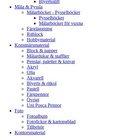
Blyertsstift
Måla & Pyssla
Målarböcker - Pysselböcker
Pysselböcker
Målarböcker för vuxna
Färgläggning
Ritblock
Hobbymaterial
Konstnärsmaterial
Block & papper
Målardukar & stafflier
Penslar, paletter & knivar
Akryl
Olja
Akvarell
Blyerts & ritkol
Pastell
Färgpennor
Övrigt
Uni Posca Pennor
Foto
Fotoalbum
Fotofickor & kartongblad
Tillbehör
Kontorsmaterial