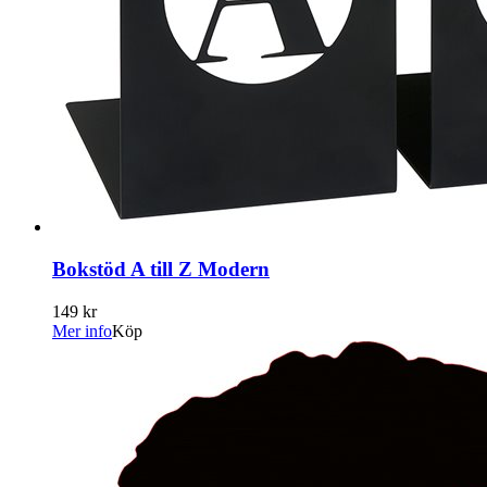
Bokstöd A till Z Modern
149 kr
Mer info
Köp