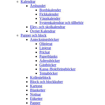
Kalendrar
Årsbundet
Bordskalender
Fickkalender
Väggkalender
Systemkalendrar och tillbehör
Elev- och skolkalendrar
Övrigt Kalendrar
Papper och block
Anteckningsböcker
Olinjerat
Linjerat
Prickat
Paperblanks
Adressböcker
Gästböcker
Kassa /Bokföringböcker
Temaböcker
Kollegieblock
Block och blockkuber
Kartong
Blanketter
Notisar
Etiketter
Papper