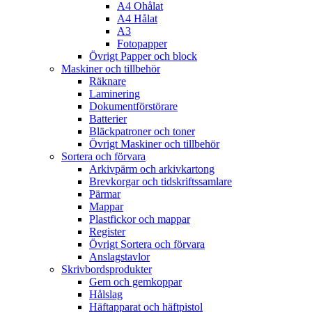
A4 Ohålat
A4 Hålat
A3
Fotopapper
Övrigt Papper och block
Maskiner och tillbehör
Räknare
Laminering
Dokumentförstörare
Batterier
Bläckpatroner och toner
Övrigt Maskiner och tillbehör
Sortera och förvara
Arkivpärm och arkivkartong
Brevkorgar och tidskriftssamlare
Pärmar
Mappar
Plastfickor och mappar
Register
Övrigt Sortera och förvara
Anslagstavlor
Skrivbordsprodukter
Gem och gemkoppar
Hålslag
Häftapparat och häftpistol