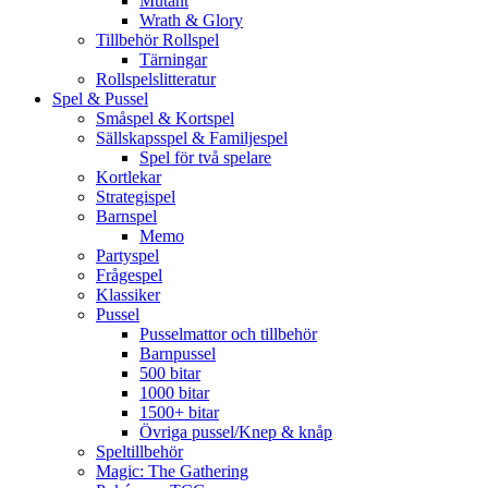
Mutant
Wrath & Glory
Tillbehör Rollspel
Tärningar
Rollspelslitteratur
Spel & Pussel
Småspel & Kortspel
Sällskapsspel & Familjespel
Spel för två spelare
Kortlekar
Strategispel
Barnspel
Memo
Partyspel
Frågespel
Klassiker
Pussel
Pusselmattor och tillbehör
Barnpussel
500 bitar
1000 bitar
1500+ bitar
Övriga pussel/Knep & knåp
Speltillbehör
Magic: The Gathering