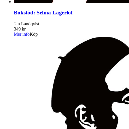
Bokstöd: Selma Lagerlöf
Jan Landqvist
349 kr
Mer info
Köp