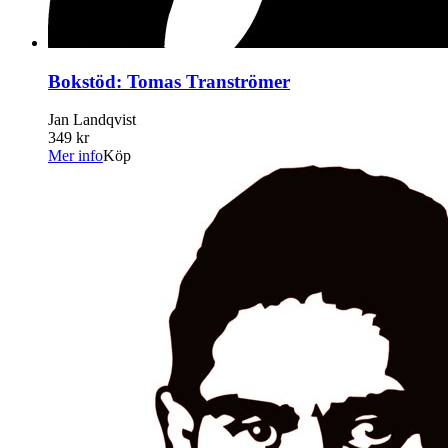
Bokstöd: Tomas Tranströmer
Jan Landqvist
349 kr
Mer info
Köp