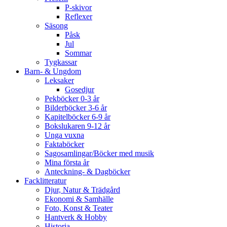
P-skivor
Reflexer
Säsong
Påsk
Jul
Sommar
Tygkassar
Barn- & Ungdom
Leksaker
Gosedjur
Pekböcker 0-3 år
Bilderböcker 3-6 år
Kapitelböcker 6-9 år
Bokslukaren 9-12 år
Unga vuxna
Faktaböcker
Sagosamlingar/Böcker med musik
Mina första år
Anteckning- & Dagböcker
Facklitteratur
Djur, Natur & Trädgård
Ekonomi & Samhälle
Foto, Konst & Teater
Hantverk & Hobby
Historia