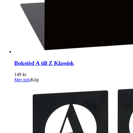
Bokstöd A till Z Klassisk
149 kr
Mer info
Köp