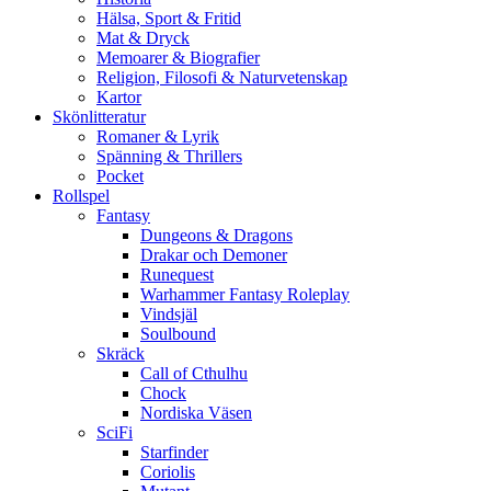
Hälsa, Sport & Fritid
Mat & Dryck
Memoarer & Biografier
Religion, Filosofi & Naturvetenskap
Kartor
Skönlitteratur
Romaner & Lyrik
Spänning & Thrillers
Pocket
Rollspel
Fantasy
Dungeons & Dragons
Drakar och Demoner
Runequest
Warhammer Fantasy Roleplay
Vindsjäl
Soulbound
Skräck
Call of Cthulhu
Chock
Nordiska Väsen
SciFi
Starfinder
Coriolis