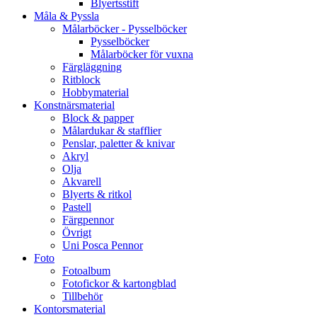
Blyertsstift
Måla & Pyssla
Målarböcker - Pysselböcker
Pysselböcker
Målarböcker för vuxna
Färgläggning
Ritblock
Hobbymaterial
Konstnärsmaterial
Block & papper
Målardukar & stafflier
Penslar, paletter & knivar
Akryl
Olja
Akvarell
Blyerts & ritkol
Pastell
Färgpennor
Övrigt
Uni Posca Pennor
Foto
Fotoalbum
Fotofickor & kartongblad
Tillbehör
Kontorsmaterial