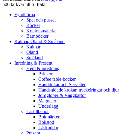
500 kr kvar till fri frakt.
Fyndhörna
Spel och pussel
Böcker
Kontorsmaterial
Barnböcker
Kalmar, Öland & Småland
Kalmar
Öland
Småland
Inredning & Present
Hem & inredning
Brickor
Coffee table-böcker
Handdukar och Servetter
Handsnidade krokar, nyckelringar och djur
Jordglober & Väggkartor
Magneter
Underlägg
Lästillbehör
Bokmärken
Bokstöd
Läskuddar
Present