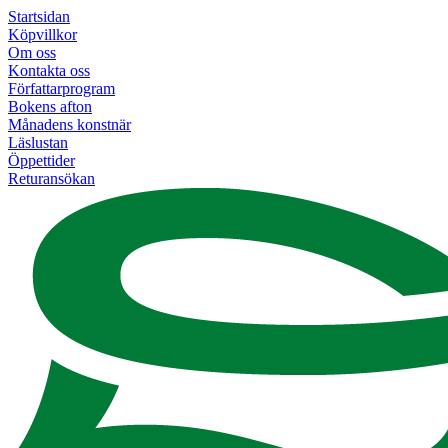
Startsidan
Köpvillkor
Om oss
Kontakta oss
Författarprogram
Bokens afton
Månadens konstnär
Läslustan
Öppettider
Returansökan