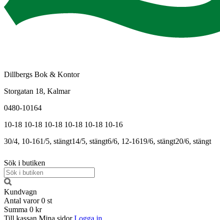
Dillbergs Bok & Kontor
Storgatan 18, Kalmar
0480-10164
10-18
10-18
10-18
10-18
10-18
10-16
30/4, 10-16
1/5, stängt
14/5, stängt
6/6, 12-16
19/6, stängt
20/6, stängt
Sök i butiken
Kundvagn
Antal varor
0
st
Summa
0 kr
Till kassan
Mina sidor
Logga in