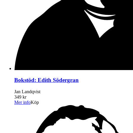
Bokstöd: Edith Södergran
Jan Landqvist
349 kr
Mer info
Köp