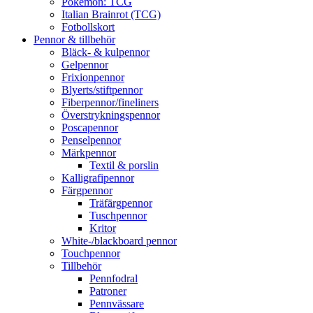
Pokémon: TCG
Italian Brainrot (TCG)
Fotbollskort
Pennor & tillbehör
Bläck- & kulpennor
Gelpennor
Frixionpennor
Blyerts/stiftpennor
Fiberpennor/fineliners
Överstrykningspennor
Poscapennor
Penselpennor
Märkpennor
Textil & porslin
Kalligrafipennor
Färgpennor
Träfärgpennor
Tuschpennor
Kritor
White-/blackboard pennor
Touchpennor
Tillbehör
Pennfodral
Patroner
Pennvässare