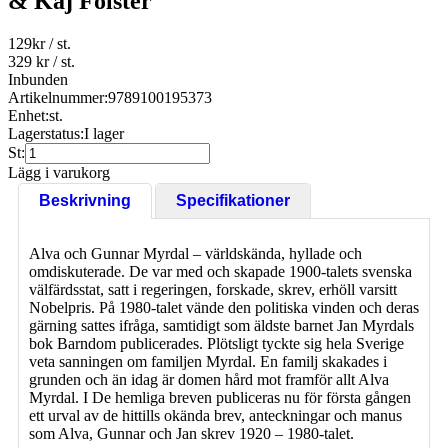
& Kaj Fölster
129
kr
/ st.
329 kr
/ st.
Inbunden
Artikelnummer:
9789100195373
Enhet:
st.
Lagerstatus:
I lager
St:
Lägg i varukorg
Beskrivning
Specifikationer
Alva och Gunnar Myrdal – världskända, hyllade och
omdiskuterade. De var med och skapade 1900-talets svenska
välfärdsstat, satt i regeringen, forskade, skrev, erhöll varsitt
Nobelpris. På 1980-talet vände den politiska vinden och deras
gärning sattes ifråga, samtidigt som äldste barnet Jan Myrdals
bok Barndom publicerades. Plötsligt tyckte sig hela Sverige
veta sanningen om familjen Myrdal. En familj skakades i
grunden och än idag är domen hård mot framför allt Alva
Myrdal. I De hemliga breven publiceras nu för första gången
ett urval av de hittills okända brev, anteckningar och manus
som Alva, Gunnar och Jan skrev 1920 – 1980-talet.