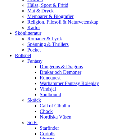
Hälsa, Sport & Fritid
Mat & Dryck
Memoarer & Biografier
Religion, Filosofi & Naturvetenskap
Kartor
Skönlitteratur
Romaner & Lyrik
Spänning & Thrillers
Pocket
Rollspel
Fantasy
Dungeons & Dragons
Drakar och Demoner
Runequest
Warhammer Fantasy Roleplay
Vindsjäl
Soulbound
Skräck
Call of Cthulhu
Chock
Nordiska Väsen
SciFi
Starfinder
Coriolis