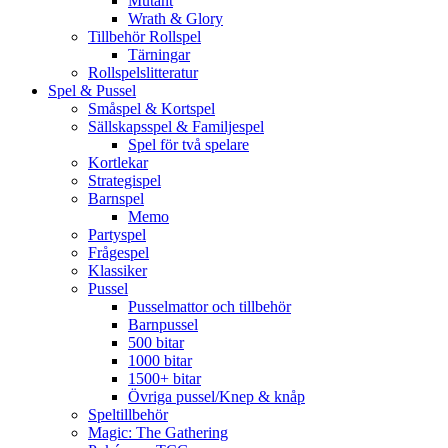
Mutant
Wrath & Glory
Tillbehör Rollspel
Tärningar
Rollspelslitteratur
Spel & Pussel
Småspel & Kortspel
Sällskapsspel & Familjespel
Spel för två spelare
Kortlekar
Strategispel
Barnspel
Memo
Partyspel
Frågespel
Klassiker
Pussel
Pusselmattor och tillbehör
Barnpussel
500 bitar
1000 bitar
1500+ bitar
Övriga pussel/Knep & knåp
Speltillbehör
Magic: The Gathering