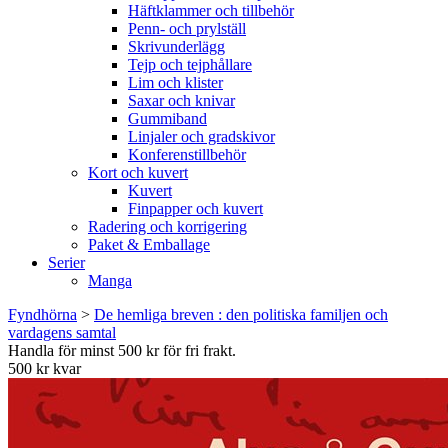
Häftklammer och tillbehör
Penn- och prylställ
Skrivunderlägg
Tejp och tejphållare
Lim och klister
Saxar och knivar
Gummiband
Linjaler och gradskivor
Konferenstillbehör
Kort och kuvert
Kuvert
Finpapper och kuvert
Radering och korrigering
Paket & Emballage
Serier
Manga
Fyndhörna
>
De hemliga breven : den politiska familjen och
vardagens samtal
Handla för minst 500 kr för fri frakt.
500 kr kvar