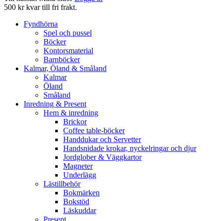
500 kr kvar till fri frakt.
Fyndhörna
Spel och pussel
Böcker
Kontorsmaterial
Barnböcker
Kalmar, Öland & Småland
Kalmar
Öland
Småland
Inredning & Present
Hem & inredning
Brickor
Coffee table-böcker
Handdukar och Servetter
Handsnidade krokar, nyckelringar och djur
Jordglober & Väggkartor
Magneter
Underlägg
Lästillbehör
Bokmärken
Bokstöd
Läskuddar
Present