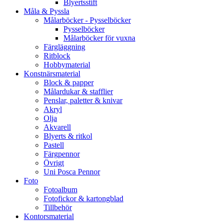
Blyertsstift
Måla & Pyssla
Målarböcker - Pysselböcker
Pysselböcker
Målarböcker för vuxna
Färgläggning
Ritblock
Hobbymaterial
Konstnärsmaterial
Block & papper
Målardukar & stafflier
Penslar, paletter & knivar
Akryl
Olja
Akvarell
Blyerts & ritkol
Pastell
Färgpennor
Övrigt
Uni Posca Pennor
Foto
Fotoalbum
Fotofickor & kartongblad
Tillbehör
Kontorsmaterial