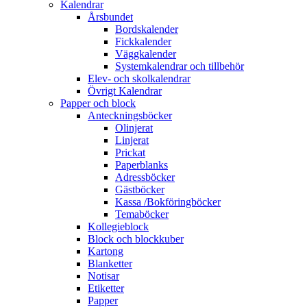
Kalendrar
Årsbundet
Bordskalender
Fickkalender
Väggkalender
Systemkalendrar och tillbehör
Elev- och skolkalendrar
Övrigt Kalendrar
Papper och block
Anteckningsböcker
Olinjerat
Linjerat
Prickat
Paperblanks
Adressböcker
Gästböcker
Kassa /Bokföringböcker
Temaböcker
Kollegieblock
Block och blockkuber
Kartong
Blanketter
Notisar
Etiketter
Papper