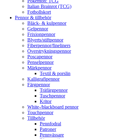
Pokémon: TCG
Italian Brainrot (TCG)
Fotbollskort
Pennor & tillbehör
Bläck- & kulpennor
Gelpennor
Frixionpennor
Blyerts/stiftpennor
Fiberpennor/fineliners
Överstrykningspennor
Poscapennor
Penselpennor
Märkpennor
Textil & porslin
Kalligrafipennor
Färgpennor
Träfärgpennor
Tuschpennor
Kritor
White-/blackboard pennor
Touchpennor
Tillbehör
Pennfodral
Patroner
Pennvässare