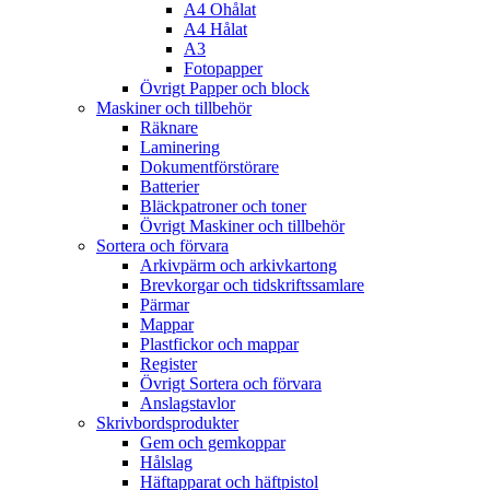
A4 Ohålat
A4 Hålat
A3
Fotopapper
Övrigt Papper och block
Maskiner och tillbehör
Räknare
Laminering
Dokumentförstörare
Batterier
Bläckpatroner och toner
Övrigt Maskiner och tillbehör
Sortera och förvara
Arkivpärm och arkivkartong
Brevkorgar och tidskriftssamlare
Pärmar
Mappar
Plastfickor och mappar
Register
Övrigt Sortera och förvara
Anslagstavlor
Skrivbordsprodukter
Gem och gemkoppar
Hålslag
Häftapparat och häftpistol