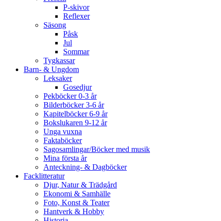
P-skivor
Reflexer
Säsong
Påsk
Jul
Sommar
Tygkassar
Barn- & Ungdom
Leksaker
Gosedjur
Pekböcker 0-3 år
Bilderböcker 3-6 år
Kapitelböcker 6-9 år
Bokslukaren 9-12 år
Unga vuxna
Faktaböcker
Sagosamlingar/Böcker med musik
Mina första år
Anteckning- & Dagböcker
Facklitteratur
Djur, Natur & Trädgård
Ekonomi & Samhälle
Foto, Konst & Teater
Hantverk & Hobby
Historia