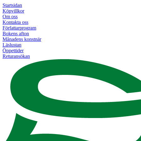
Startsidan
Köpvillkor
Om oss
Kontakta oss
Författarprogram
Bokens afton
Månadens konstnär
Läslustan
Öppettider
Returansökan