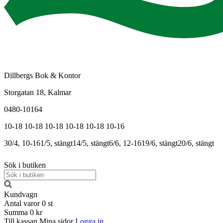
Dillbergs Bok & Kontor
Storgatan 18, Kalmar
0480-10164
10-18
10-18
10-18
10-18
10-18
10-16
30/4, 10-16
1/5, stängt
14/5, stängt
6/6, 12-16
19/6, stängt
20/6, stängt
Sök i butiken
Kundvagn
Antal varor
0
st
Summa
0 kr
Till kassan
Mina sidor
Logga in