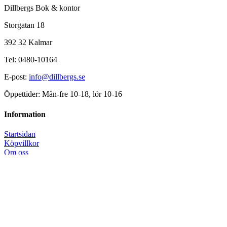
Dillbergs Bok & kontor
Storgatan 18
392 32 Kalmar
Tel: 0480-10164
E-post:
info@dillbergs.se
Öppettider: Mån-fre 10-18, lör 10-16
Information
Startsidan
Köpvillkor
Om oss
Kontakta oss
Författarprogram
Bokens afton
Månadens konstnär
Läslustan
Öppettider
Returansökan