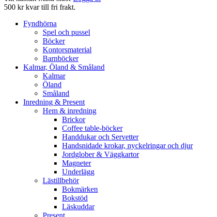
500 kr kvar till fri frakt.
Fyndhörna
Spel och pussel
Böcker
Kontorsmaterial
Barnböcker
Kalmar, Öland & Småland
Kalmar
Öland
Småland
Inredning & Present
Hem & inredning
Brickor
Coffee table-böcker
Handdukar och Servetter
Handsnidade krokar, nyckelringar och djur
Jordglober & Väggkartor
Magneter
Underlägg
Lästillbehör
Bokmärken
Bokstöd
Läskuddar
Present