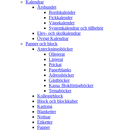
Kalendrar
Årsbundet
Bordskalender
Fickkalender
Väggkalender
Systemkalendrar och tillbehör
Elev- och skolkalendrar
Övrigt Kalendrar
Papper och block
Anteckningsböcker
Olinjerat
Linjerat
Prickat
Paperblanks
Adressböcker
Gästböcker
Kassa /Bokföringböcker
Temaböcker
Kollegieblock
Block och blockkuber
Kartong
Blanketter
Notisar
Etiketter
Papper