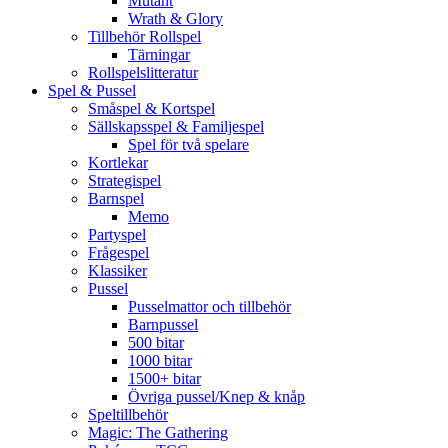
Mutant
Wrath & Glory
Tillbehör Rollspel
Tärningar
Rollspelslitteratur
Spel & Pussel
Småspel & Kortspel
Sällskapsspel & Familjespel
Spel för två spelare
Kortlekar
Strategispel
Barnspel
Memo
Partyspel
Frågespel
Klassiker
Pussel
Pusselmattor och tillbehör
Barnpussel
500 bitar
1000 bitar
1500+ bitar
Övriga pussel/Knep & knåp
Speltillbehör
Magic: The Gathering