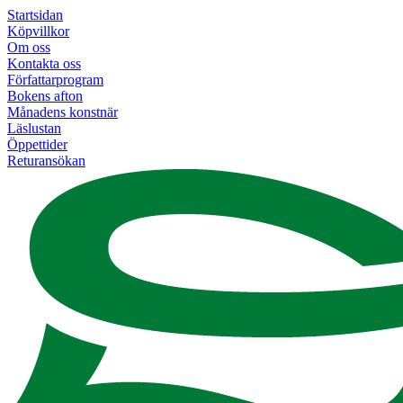
Startsidan
Köpvillkor
Om oss
Kontakta oss
Författarprogram
Bokens afton
Månadens konstnär
Läslustan
Öppettider
Returansökan