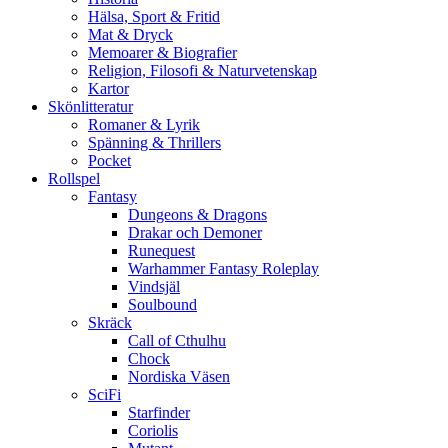
Hälsa, Sport & Fritid
Mat & Dryck
Memoarer & Biografier
Religion, Filosofi & Naturvetenskap
Kartor
Skönlitteratur
Romaner & Lyrik
Spänning & Thrillers
Pocket
Rollspel
Fantasy
Dungeons & Dragons
Drakar och Demoner
Runequest
Warhammer Fantasy Roleplay
Vindsjäl
Soulbound
Skräck
Call of Cthulhu
Chock
Nordiska Väsen
SciFi
Starfinder
Coriolis