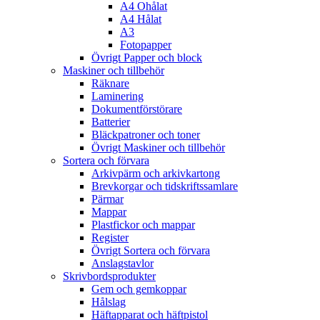
A4 Ohålat
A4 Hålat
A3
Fotopapper
Övrigt Papper och block
Maskiner och tillbehör
Räknare
Laminering
Dokumentförstörare
Batterier
Bläckpatroner och toner
Övrigt Maskiner och tillbehör
Sortera och förvara
Arkivpärm och arkivkartong
Brevkorgar och tidskriftssamlare
Pärmar
Mappar
Plastfickor och mappar
Register
Övrigt Sortera och förvara
Anslagstavlor
Skrivbordsprodukter
Gem och gemkoppar
Hålslag
Häftapparat och häftpistol