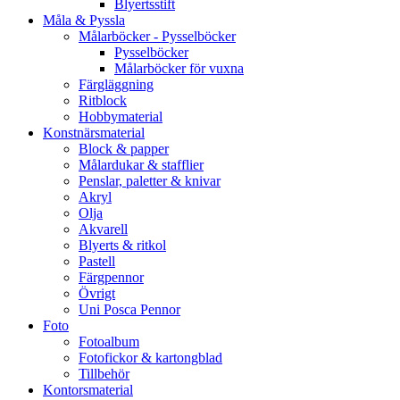
Blyertsstift
Måla & Pyssla
Målarböcker - Pysselböcker
Pysselböcker
Målarböcker för vuxna
Färgläggning
Ritblock
Hobbymaterial
Konstnärsmaterial
Block & papper
Målardukar & stafflier
Penslar, paletter & knivar
Akryl
Olja
Akvarell
Blyerts & ritkol
Pastell
Färgpennor
Övrigt
Uni Posca Pennor
Foto
Fotoalbum
Fotofickor & kartongblad
Tillbehör
Kontorsmaterial