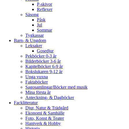
P-skivor
Reflexer
Säsong
Påsk
Jul
Sommar
Tygkassar
Barn- & Ungdom
Leksaker
Gosedjur
Pekböcker 0-3 år
Bilderböcker 3-6 år
Kapitelböcker 6-9 år
Bokslukaren 9-12 år
Unga vuxna
Faktaböcker
Sagosamlingar/Böcker med musik
Mina första år
Anteckning- & Dagböcker
Facklitteratur
Djur, Natur & Trädgård
Ekonomi & Samhälle
Foto, Konst & Teater
Hantverk & Hobby
Historia