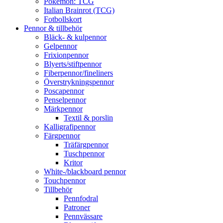
Pokémon: TCG
Italian Brainrot (TCG)
Fotbollskort
Pennor & tillbehör
Bläck- & kulpennor
Gelpennor
Frixionpennor
Blyerts/stiftpennor
Fiberpennor/fineliners
Överstrykningspennor
Poscapennor
Penselpennor
Märkpennor
Textil & porslin
Kalligrafipennor
Färgpennor
Träfärgpennor
Tuschpennor
Kritor
White-/blackboard pennor
Touchpennor
Tillbehör
Pennfodral
Patroner
Pennvässare