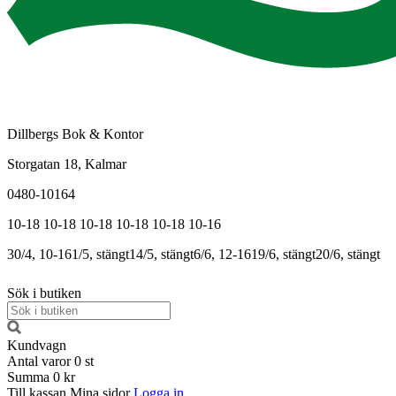
Dillbergs Bok & Kontor
Storgatan 18, Kalmar
0480-10164
10-18
10-18
10-18
10-18
10-18
10-16
30/4, 10-16
1/5, stängt
14/5, stängt
6/6, 12-16
19/6, stängt
20/6, stängt
Sök i butiken
Kundvagn
Antal varor
0
st
Summa
0 kr
Till kassan
Mina sidor
Logga in