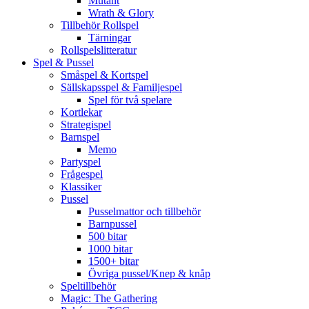
Mutant
Wrath & Glory
Tillbehör Rollspel
Tärningar
Rollspelslitteratur
Spel & Pussel
Småspel & Kortspel
Sällskapsspel & Familjespel
Spel för två spelare
Kortlekar
Strategispel
Barnspel
Memo
Partyspel
Frågespel
Klassiker
Pussel
Pusselmattor och tillbehör
Barnpussel
500 bitar
1000 bitar
1500+ bitar
Övriga pussel/Knep & knåp
Speltillbehör
Magic: The Gathering