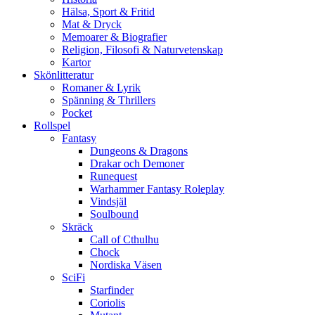
Hälsa, Sport & Fritid
Mat & Dryck
Memoarer & Biografier
Religion, Filosofi & Naturvetenskap
Kartor
Skönlitteratur
Romaner & Lyrik
Spänning & Thrillers
Pocket
Rollspel
Fantasy
Dungeons & Dragons
Drakar och Demoner
Runequest
Warhammer Fantasy Roleplay
Vindsjäl
Soulbound
Skräck
Call of Cthulhu
Chock
Nordiska Väsen
SciFi
Starfinder
Coriolis