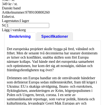
349 kr
/ st.
Danskt band
Artikelnummer:
9789100800260
Enhet:
st.
Lagerstatus:
I lager
St:
Lägg i varukorg
Beskrivning
Specifikationer
Det europeiska projektet skulle bygga på fred, välstånd och
frihet. Men de senaste två decennierna har snarare dominerats
av kriser och konflikter, snabba skiften som fört Europa
närmare kollaps. Vad hände med det europeiska samarbetet
och optimismen, hur kom det sig att nostalgin, rädslan och
främlingsfientligheten tog över?
Drömmen om Europa handlar om de omvälvande händelser
som definierat Europa sedan millennieskiftet, fram till kriget i
Ukraina: EU:s skakiga utvidgning, finans- och eurokrisen,
flyktingkrisen, annekteringen av Krim, högerpopulismen i
Polen och Ungern, brexit, corona. I en serie av
sammanlänkande reportage, som varvar politik, historia och
kulturhistoria, levandegör Geert Mak Europas arv och