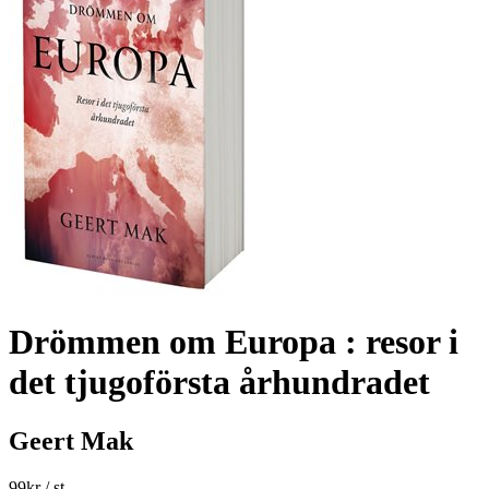
Drömmen om Europa : resor i
det tjugoförsta århundradet
Geert Mak
99
kr
/ st.