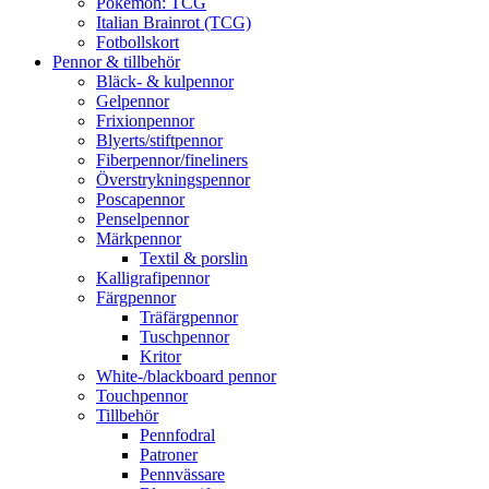
Pokémon: TCG
Italian Brainrot (TCG)
Fotbollskort
Pennor & tillbehör
Bläck- & kulpennor
Gelpennor
Frixionpennor
Blyerts/stiftpennor
Fiberpennor/fineliners
Överstrykningspennor
Poscapennor
Penselpennor
Märkpennor
Textil & porslin
Kalligrafipennor
Färgpennor
Träfärgpennor
Tuschpennor
Kritor
White-/blackboard pennor
Touchpennor
Tillbehör
Pennfodral
Patroner
Pennvässare