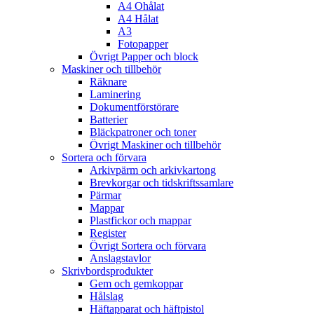
A4 Ohålat
A4 Hålat
A3
Fotopapper
Övrigt Papper och block
Maskiner och tillbehör
Räknare
Laminering
Dokumentförstörare
Batterier
Bläckpatroner och toner
Övrigt Maskiner och tillbehör
Sortera och förvara
Arkivpärm och arkivkartong
Brevkorgar och tidskriftssamlare
Pärmar
Mappar
Plastfickor och mappar
Register
Övrigt Sortera och förvara
Anslagstavlor
Skrivbordsprodukter
Gem och gemkoppar
Hålslag
Häftapparat och häftpistol