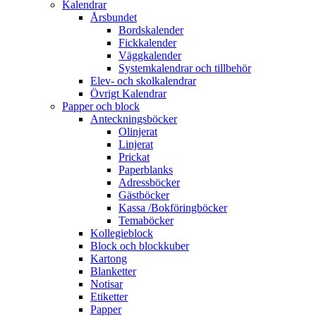
Kalendrar
Årsbundet
Bordskalender
Fickkalender
Väggkalender
Systemkalendrar och tillbehör
Elev- och skolkalendrar
Övrigt Kalendrar
Papper och block
Anteckningsböcker
Olinjerat
Linjerat
Prickat
Paperblanks
Adressböcker
Gästböcker
Kassa /Bokföringböcker
Temaböcker
Kollegieblock
Block och blockkuber
Kartong
Blanketter
Notisar
Etiketter
Papper