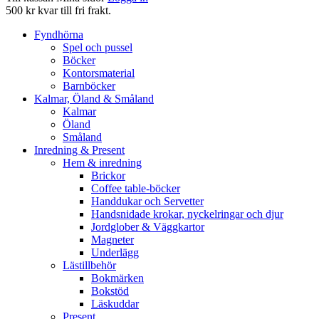
500 kr kvar till fri frakt.
Fyndhörna
Spel och pussel
Böcker
Kontorsmaterial
Barnböcker
Kalmar, Öland & Småland
Kalmar
Öland
Småland
Inredning & Present
Hem & inredning
Brickor
Coffee table-böcker
Handdukar och Servetter
Handsnidade krokar, nyckelringar och djur
Jordglober & Väggkartor
Magneter
Underlägg
Lästillbehör
Bokmärken
Bokstöd
Läskuddar
Present