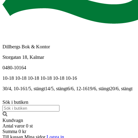
Dillbergs Bok & Kontor
Storgatan 18, Kalmar
0480-10164
10-18
10-18
10-18
10-18
10-18
10-16
30/4, 10-16
1/5, stängt
14/5, stängt
6/6, 12-16
19/6, stängt
20/6, stängt
Sök i butiken
Kundvagn
Antal varor
0
st
Summa
0 kr
Till kassan
Mina sidor
Logga in