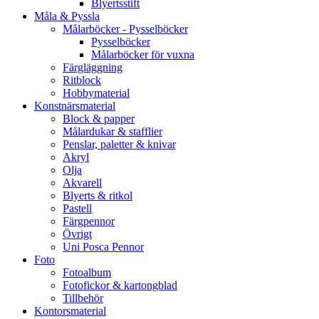
Blyertsstift
Måla & Pyssla
Målarböcker - Pysselböcker
Pysselböcker
Målarböcker för vuxna
Färgläggning
Ritblock
Hobbymaterial
Konstnärsmaterial
Block & papper
Målardukar & stafflier
Penslar, paletter & knivar
Akryl
Olja
Akvarell
Blyerts & ritkol
Pastell
Färgpennor
Övrigt
Uni Posca Pennor
Foto
Fotoalbum
Fotofickor & kartongblad
Tillbehör
Kontorsmaterial