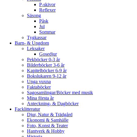
P-skivor
Reflexer
Säsong
Påsk
Jul
Sommar
Tygkassar
Barn- & Ungdom
Leksaker
Gosedjur
Pekböcker 0-3 år
Bilderböcker 3-6 år
Kapitelböcker 6-9 år
Bokslukaren 9-12 år
Unga vuxna
Faktaböcker
Sagosamlingar/Böcker med musik
Mina första år
Anteckning- & Dagböcker
Facklitteratur
Djur, Natur & Trädgård
Ekonomi & Samhälle
Foto, Konst & Teater
Hantverk & Hobby
Historia