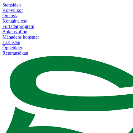
Startsidan
Köpvillkor
Om oss
Kontakta oss
Författarprogram
Bokens afton
Månadens konstnär
Läslustan
Öppettider
Returansökan