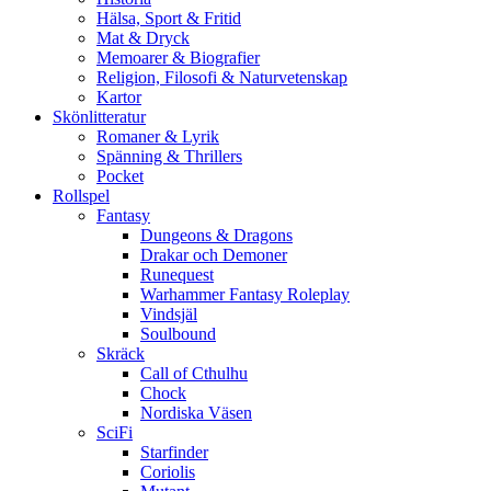
Hälsa, Sport & Fritid
Mat & Dryck
Memoarer & Biografier
Religion, Filosofi & Naturvetenskap
Kartor
Skönlitteratur
Romaner & Lyrik
Spänning & Thrillers
Pocket
Rollspel
Fantasy
Dungeons & Dragons
Drakar och Demoner
Runequest
Warhammer Fantasy Roleplay
Vindsjäl
Soulbound
Skräck
Call of Cthulhu
Chock
Nordiska Väsen
SciFi
Starfinder
Coriolis