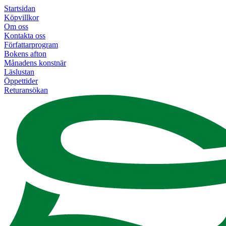
Startsidan
Köpvillkor
Om oss
Kontakta oss
Författarprogram
Bokens afton
Månadens konstnär
Läslustan
Öppettider
Returansökan