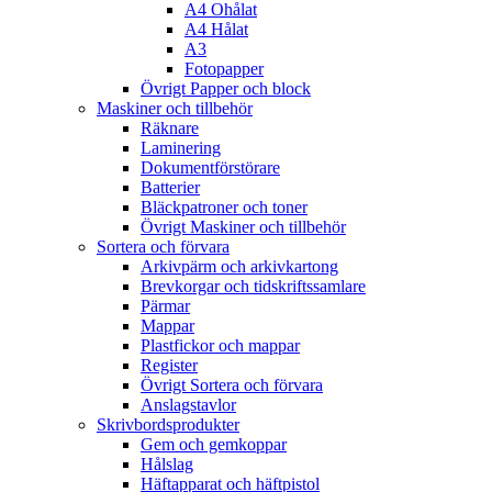
A4 Ohålat
A4 Hålat
A3
Fotopapper
Övrigt Papper och block
Maskiner och tillbehör
Räknare
Laminering
Dokumentförstörare
Batterier
Bläckpatroner och toner
Övrigt Maskiner och tillbehör
Sortera och förvara
Arkivpärm och arkivkartong
Brevkorgar och tidskriftssamlare
Pärmar
Mappar
Plastfickor och mappar
Register
Övrigt Sortera och förvara
Anslagstavlor
Skrivbordsprodukter
Gem och gemkoppar
Hålslag
Häftapparat och häftpistol