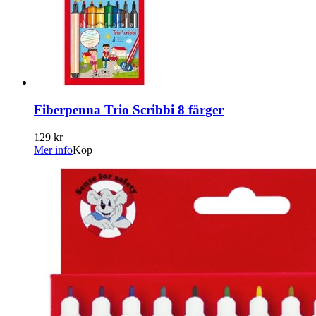
Fiberpenna Trio Scribbi 8 färger
129 kr
Mer info
Köp