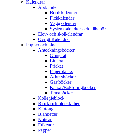
Kalendrar
Årsbundet
Bordskalender
Fickkalender
Väggkalender
Systemkalendrar och tillbehör
Elev- och skolkalendrar
Övrigt Kalendrar
Papper och block
Anteckningsböcker
Olinjerat
Linjerat
Prickat
Paperblanks
Adressböcker
Gästböcker
Kassa /Bokföringböcker
Temaböcker
Kollegieblock
Block och blockkuber
Kartong
Blanketter
Notisar
Etiketter
Papper