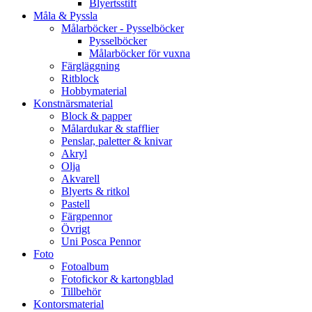
Blyertsstift
Måla & Pyssla
Målarböcker - Pysselböcker
Pysselböcker
Målarböcker för vuxna
Färgläggning
Ritblock
Hobbymaterial
Konstnärsmaterial
Block & papper
Målardukar & stafflier
Penslar, paletter & knivar
Akryl
Olja
Akvarell
Blyerts & ritkol
Pastell
Färgpennor
Övrigt
Uni Posca Pennor
Foto
Fotoalbum
Fotofickor & kartongblad
Tillbehör
Kontorsmaterial