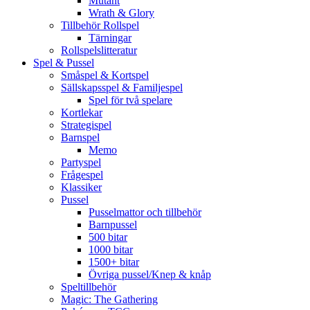
Mutant
Wrath & Glory
Tillbehör Rollspel
Tärningar
Rollspelslitteratur
Spel & Pussel
Småspel & Kortspel
Sällskapsspel & Familjespel
Spel för två spelare
Kortlekar
Strategispel
Barnspel
Memo
Partyspel
Frågespel
Klassiker
Pussel
Pusselmattor och tillbehör
Barnpussel
500 bitar
1000 bitar
1500+ bitar
Övriga pussel/Knep & knåp
Speltillbehör
Magic: The Gathering