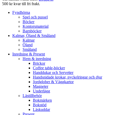
500 kr kvar till fri frakt.
Fyndhörna
Spel och pussel
Böcker
Kontorsmaterial
Barnböcker
Kalmar, Öland & Småland
Kalmar
Öland
Småland
Inredning & Present
Hem & inredning
Brickor
Coffee table-böcker
Handdukar och Servetter
Handsnidade krokar, nyckelringar och djur
Jordglober & Väggkartor
Magneter
Underlägg
Lästillbehör
Bokmärken
Bokstöd
Läskuddar
Present