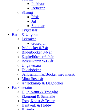
P-skivor
Reflexer
Säsong
Påsk
Jul
Sommar
Tygkassar
Barn- & Ungdom
Leksaker
Gosedjur
Pekböcker 0-3 år
Bilderböcker 3-6 år
Kapitelböcker 6-9 år
Bokslukaren 9-12 år
Unga vuxna
Faktaböcker
Sagosamlingar/Böcker med musik
Mina första år
Anteckning- & Dagböcker
Facklitteratur
Djur, Natur & Trädgård
Ekonomi & Samhälle
Foto, Konst & Teater
Hantverk & Hobby
Historia