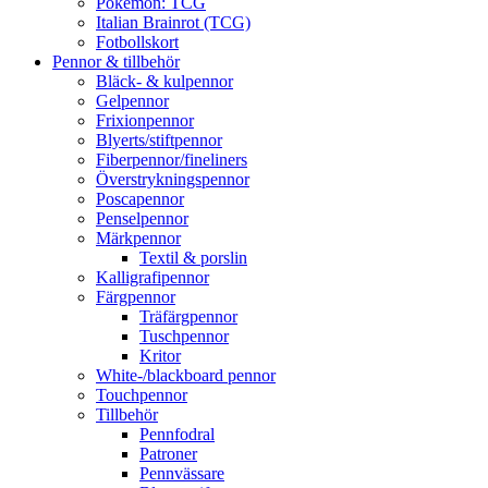
Pokémon: TCG
Italian Brainrot (TCG)
Fotbollskort
Pennor & tillbehör
Bläck- & kulpennor
Gelpennor
Frixionpennor
Blyerts/stiftpennor
Fiberpennor/fineliners
Överstrykningspennor
Poscapennor
Penselpennor
Märkpennor
Textil & porslin
Kalligrafipennor
Färgpennor
Träfärgpennor
Tuschpennor
Kritor
White-/blackboard pennor
Touchpennor
Tillbehör
Pennfodral
Patroner
Pennvässare