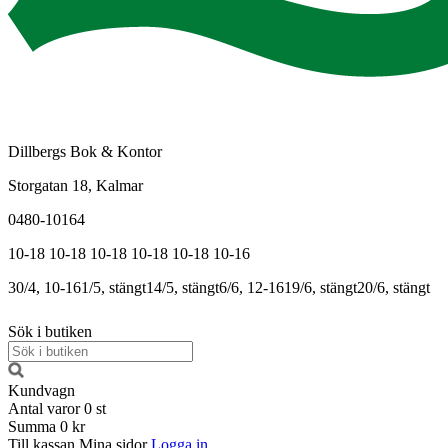
Dillbergs Bok & Kontor
Storgatan 18, Kalmar
0480-10164
10-18
10-18
10-18
10-18
10-18
10-16
30/4, 10-16
1/5, stängt
14/5, stängt
6/6, 12-16
19/6, stängt
20/6, stängt
Sök i butiken
Kundvagn
Antal varor
0
st
Summa
0 kr
Till kassan
Mina sidor
Logga in