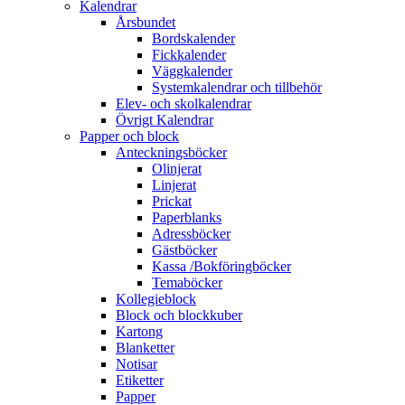
Kalendrar
Årsbundet
Bordskalender
Fickkalender
Väggkalender
Systemkalendrar och tillbehör
Elev- och skolkalendrar
Övrigt Kalendrar
Papper och block
Anteckningsböcker
Olinjerat
Linjerat
Prickat
Paperblanks
Adressböcker
Gästböcker
Kassa /Bokföringböcker
Temaböcker
Kollegieblock
Block och blockkuber
Kartong
Blanketter
Notisar
Etiketter
Papper