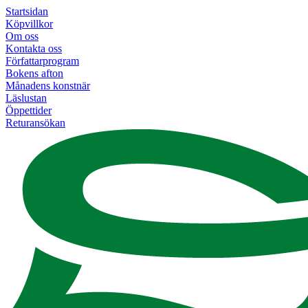
Startsidan
Köpvillkor
Om oss
Kontakta oss
Författarprogram
Bokens afton
Månadens konstnär
Läslustan
Öppettider
Returansökan