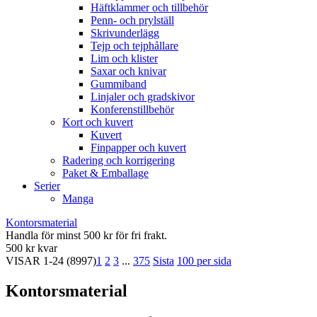
Häftklammer och tillbehör
Penn- och prylställ
Skrivunderlägg
Tejp och tejphållare
Lim och klister
Saxar och knivar
Gummiband
Linjaler och gradskivor
Konferenstillbehör
Kort och kuvert
Kuvert
Finpapper och kuvert
Radering och korrigering
Paket & Emballage
Serier
Manga
Kontorsmaterial
Handla för minst 500 kr för fri frakt.
500 kr kvar
VISAR
1-24
(8997)
1
2
3
...
375
Sista
100 per sida
Kontorsmaterial