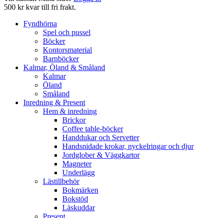
500 kr kvar till fri frakt.
Fyndhörna
Spel och pussel
Böcker
Kontorsmaterial
Barnböcker
Kalmar, Öland & Småland
Kalmar
Öland
Småland
Inredning & Present
Hem & inredning
Brickor
Coffee table-böcker
Handdukar och Servetter
Handsnidade krokar, nyckelringar och djur
Jordglober & Väggkartor
Magneter
Underlägg
Lästillbehör
Bokmärken
Bokstöd
Läskuddar
Present