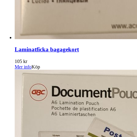
Laminatficka bagagekort
105 kr
Mer info
Köp