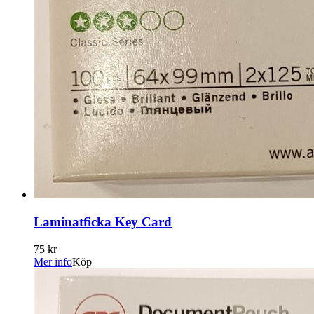
Laminatficka Key Card
75 kr
Mer info
Köp