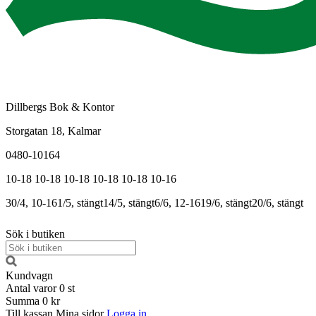
Dillbergs Bok & Kontor
Storgatan 18, Kalmar
0480-10164
10-18
10-18
10-18
10-18
10-18
10-16
30/4, 10-16
1/5, stängt
14/5, stängt
6/6, 12-16
19/6, stängt
20/6, stängt
Sök i butiken
Kundvagn
Antal varor
0
st
Summa
0 kr
Till kassan
Mina sidor
Logga in