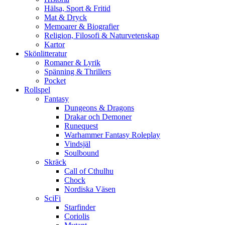
Hälsa, Sport & Fritid
Mat & Dryck
Memoarer & Biografier
Religion, Filosofi & Naturvetenskap
Kartor
Skönlitteratur
Romaner & Lyrik
Spänning & Thrillers
Pocket
Rollspel
Fantasy
Dungeons & Dragons
Drakar och Demoner
Runequest
Warhammer Fantasy Roleplay
Vindsjäl
Soulbound
Skräck
Call of Cthulhu
Chock
Nordiska Väsen
SciFi
Starfinder
Coriolis