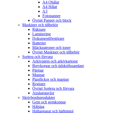
A4 Ohålat
A4 Hålat
A3
Fotopapper
Övrigt Papper och block
Maskiner och tillbehör
Räknare
Laminering
Dokumentförstörare
Batterier
Bläckpatroner och toner
Övrigt Maskiner och tillbehör
Sortera och förvara
Arkivpärm och arkivkartong
Brevkorgar och tidskriftssamlare
Pärmar
Mappar
Plastfickor och mappar
Register
Övrigt Sortera och förvara
Anslagstavlor
Skrivbordsprodukter
Gem och gemkoppar
Hålslag
Häftapparat och häftpistol