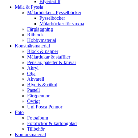
Blyertsstift
Måla & Pyssla
Målarböcker - Pysselböcker
Pysselböcker
Målarböcker för vuxna
Färgläggning
Ritblock
Hobbymaterial
Konstnärsmaterial
Block & papper
Målardukar & stafflier
Penslar, paletter & knivar
Akryl
Olja
Akvarell
Blyerts & ritkol
Pastell
Färgpennor
Övrigt
Uni Posca Pennor
Foto
Fotoalbum
Fotofickor & kartongblad
Tillbehör
Kontorsmaterial