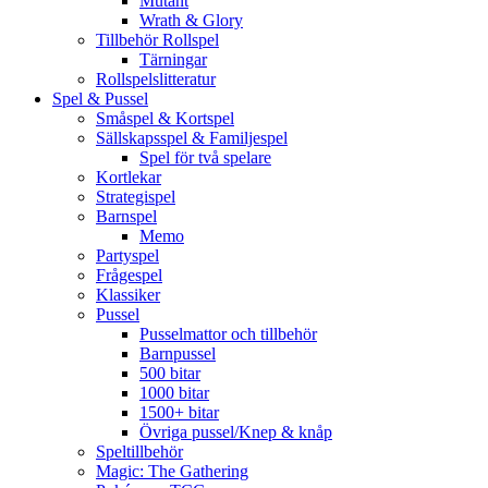
Mutant
Wrath & Glory
Tillbehör Rollspel
Tärningar
Rollspelslitteratur
Spel & Pussel
Småspel & Kortspel
Sällskapsspel & Familjespel
Spel för två spelare
Kortlekar
Strategispel
Barnspel
Memo
Partyspel
Frågespel
Klassiker
Pussel
Pusselmattor och tillbehör
Barnpussel
500 bitar
1000 bitar
1500+ bitar
Övriga pussel/Knep & knåp
Speltillbehör
Magic: The Gathering