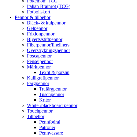
Pokémon: TCG
Italian Brainrot (TCG)
Fotbollskort
Pennor & tillbehör
Bläck- & kulpennor
Gelpennor
Frixionpennor
Blyerts/stiftpennor
Fiberpennor/fineliners
Överstrykningspennor
Poscapennor
Penselpennor
Märkpennor
Textil & porslin
Kalligrafipennor
Färgpennor
Träfärgpennor
Tuschpennor
Kritor
White-/blackboard pennor
Touchpennor
Tillbehör
Pennfodral
Patroner
Pennvässare