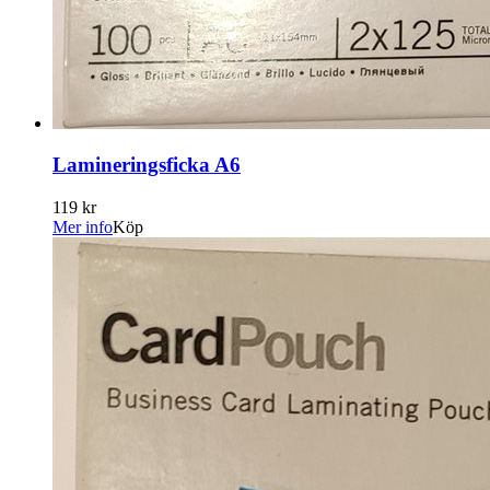
Lamineringsficka A6
119 kr
Mer info
Köp