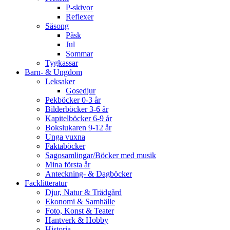
P-skivor
Reflexer
Säsong
Påsk
Jul
Sommar
Tygkassar
Barn- & Ungdom
Leksaker
Gosedjur
Pekböcker 0-3 år
Bilderböcker 3-6 år
Kapitelböcker 6-9 år
Bokslukaren 9-12 år
Unga vuxna
Faktaböcker
Sagosamlingar/Böcker med musik
Mina första år
Anteckning- & Dagböcker
Facklitteratur
Djur, Natur & Trädgård
Ekonomi & Samhälle
Foto, Konst & Teater
Hantverk & Hobby
Historia