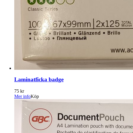
Laminatficka badge
75 kr
Mer info
Köp