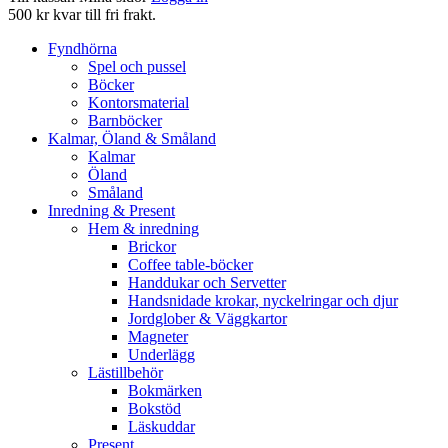
500 kr kvar till fri frakt.
Fyndhörna
Spel och pussel
Böcker
Kontorsmaterial
Barnböcker
Kalmar, Öland & Småland
Kalmar
Öland
Småland
Inredning & Present
Hem & inredning
Brickor
Coffee table-böcker
Handdukar och Servetter
Handsnidade krokar, nyckelringar och djur
Jordglober & Väggkartor
Magneter
Underlägg
Lästillbehör
Bokmärken
Bokstöd
Läskuddar
Present