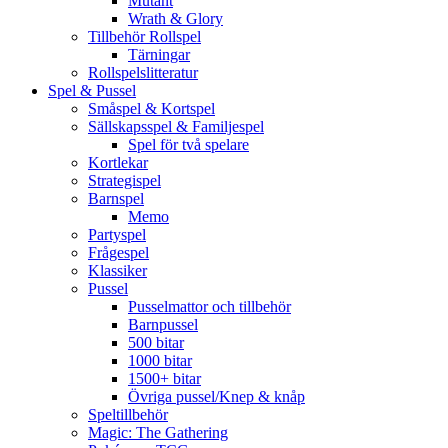
Mutant
Wrath & Glory
Tillbehör Rollspel
Tärningar
Rollspelslitteratur
Spel & Pussel
Småspel & Kortspel
Sällskapsspel & Familjespel
Spel för två spelare
Kortlekar
Strategispel
Barnspel
Memo
Partyspel
Frågespel
Klassiker
Pussel
Pusselmattor och tillbehör
Barnpussel
500 bitar
1000 bitar
1500+ bitar
Övriga pussel/Knep & knåp
Speltillbehör
Magic: The Gathering