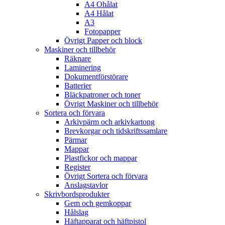
A4 Ohålat
A4 Hålat
A3
Fotopapper
Övrigt Papper och block
Maskiner och tillbehör
Räknare
Laminering
Dokumentförstörare
Batterier
Bläckpatroner och toner
Övrigt Maskiner och tillbehör
Sortera och förvara
Arkivpärm och arkivkartong
Brevkorgar och tidskriftssamlare
Pärmar
Mappar
Plastfickor och mappar
Register
Övrigt Sortera och förvara
Anslagstavlor
Skrivbordsprodukter
Gem och gemkoppar
Hålslag
Häftapparat och häftpistol