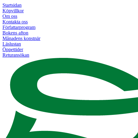
Startsidan
Köpvillkor
Om oss
Kontakta oss
Författarprogram
Bokens afton
Månadens konstnär
Läslustan
Öppettider
Returansökan