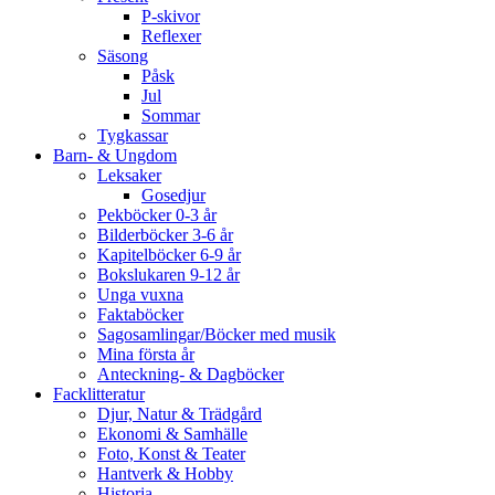
P-skivor
Reflexer
Säsong
Påsk
Jul
Sommar
Tygkassar
Barn- & Ungdom
Leksaker
Gosedjur
Pekböcker 0-3 år
Bilderböcker 3-6 år
Kapitelböcker 6-9 år
Bokslukaren 9-12 år
Unga vuxna
Faktaböcker
Sagosamlingar/Böcker med musik
Mina första år
Anteckning- & Dagböcker
Facklitteratur
Djur, Natur & Trädgård
Ekonomi & Samhälle
Foto, Konst & Teater
Hantverk & Hobby
Historia