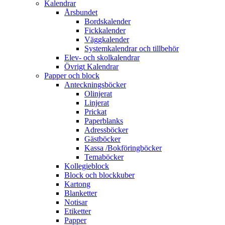
Kalendrar
Årsbundet
Bordskalender
Fickkalender
Väggkalender
Systemkalendrar och tillbehör
Elev- och skolkalendrar
Övrigt Kalendrar
Papper och block
Anteckningsböcker
Olinjerat
Linjerat
Prickat
Paperblanks
Adressböcker
Gästböcker
Kassa /Bokföringböcker
Temaböcker
Kollegieblock
Block och blockkuber
Kartong
Blanketter
Notisar
Etiketter
Papper