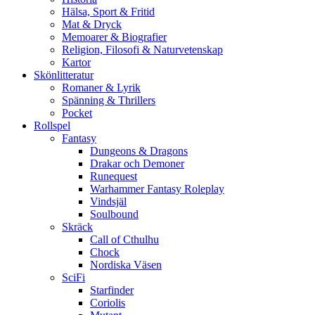
Hälsa, Sport & Fritid
Mat & Dryck
Memoarer & Biografier
Religion, Filosofi & Naturvetenskap
Kartor
Skönlitteratur
Romaner & Lyrik
Spänning & Thrillers
Pocket
Rollspel
Fantasy
Dungeons & Dragons
Drakar och Demoner
Runequest
Warhammer Fantasy Roleplay
Vindsjäl
Soulbound
Skräck
Call of Cthulhu
Chock
Nordiska Väsen
SciFi
Starfinder
Coriolis