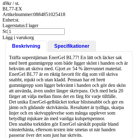
49
kr
/ st.
BL77-EX
Artikelnummer:
0884851025418
Enhet:
st.
Lagerstatus:
I lager
St:
Lägg i varukorg
Beskrivning
Specifikationer
Träffa superstjärnan EnerGel BL77! En lätt och läcker sak
med brett gummigrepp som både ligger skönt i handen och är
bekväm att skriva med. Gjort av 54 % återvunnet material.
EnerGel BL77 är en riktig favorit för dig som vill skriva
snabbt, mjukt och utan kladd. Pennan har ett brett
gummigrepp som ligger bekvämt i handen och gör den skön
att använda, även under längre skrivpass. Och med hela 20
färger att välja mellan finns det en färg för varje tillfälle.
Det unika EnerGel-gelbläcket torkar blixtsnabbt och ger en
jämn och glidande skrivkänsla. Resultatet är tydliga, skarpa
linjer och en skrivupplevelse som många upplever som
betydligt mjukare än med vanliga kulspetspennor.
Den snabba torktiden gör EnerGel särskilt populär bland
vänsterhänta, eftersom texten inte smetas ut när handen
passerar över det som just har skrivits.