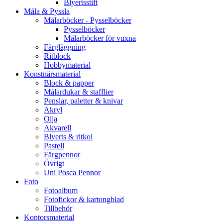
Blyertsstift
Måla & Pyssla
Målarböcker - Pysselböcker
Pysselböcker
Målarböcker för vuxna
Färgläggning
Ritblock
Hobbymaterial
Konstnärsmaterial
Block & papper
Målardukar & stafflier
Penslar, paletter & knivar
Akryl
Olja
Akvarell
Blyerts & ritkol
Pastell
Färgpennor
Övrigt
Uni Posca Pennor
Foto
Fotoalbum
Fotofickor & kartongblad
Tillbehör
Kontorsmaterial