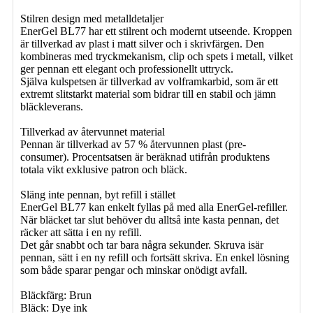
Stilren design med metalldetaljer
EnerGel BL77 har ett stilrent och modernt utseende. Kroppen
är tillverkad av plast i matt silver och i skrivfärgen. Den
kombineras med tryckmekanism, clip och spets i metall, vilket
ger pennan ett elegant och professionellt uttryck.
Själva kulspetsen är tillverkad av volframkarbid, som är ett
extremt slitstarkt material som bidrar till en stabil och jämn
bläckleverans.
Tillverkad av återvunnet material
Pennan är tillverkad av 57 % återvunnen plast (pre-
consumer). Procentsatsen är beräknad utifrån produktens
totala vikt exklusive patron och bläck.
Släng inte pennan, byt refill i stället
EnerGel BL77 kan enkelt fyllas på med alla EnerGel-refiller.
När bläcket tar slut behöver du alltså inte kasta pennan, det
räcker att sätta i en ny refill.
Det går snabbt och tar bara några sekunder. Skruva isär
pennan, sätt i en ny refill och fortsätt skriva. En enkel lösning
som både sparar pengar och minskar onödigt avfall.
Bläckfärg: Brun
Bläck: Dye ink