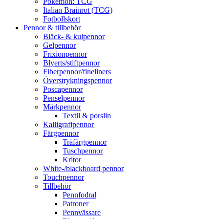
Pokémon: TCG
Italian Brainrot (TCG)
Fotbollskort
Pennor & tillbehör
Bläck- & kulpennor
Gelpennor
Frixionpennor
Blyerts/stiftpennor
Fiberpennor/fineliners
Överstrykningspennor
Poscapennor
Penselpennor
Märkpennor
Textil & porslin
Kalligrafipennor
Färgpennor
Träfärgpennor
Tuschpennor
Kritor
White-/blackboard pennor
Touchpennor
Tillbehör
Pennfodral
Patroner
Pennvässare