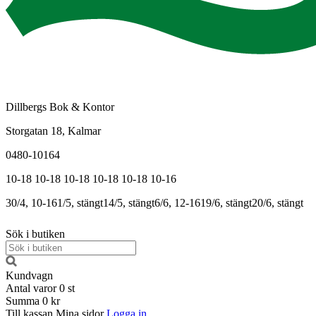
Dillbergs Bok & Kontor
Storgatan 18, Kalmar
0480-10164
10-18
10-18
10-18
10-18
10-18
10-16
30/4, 10-16
1/5, stängt
14/5, stängt
6/6, 12-16
19/6, stängt
20/6, stängt
Sök i butiken
Kundvagn
Antal varor
0
st
Summa
0 kr
Till kassan
Mina sidor
Logga in