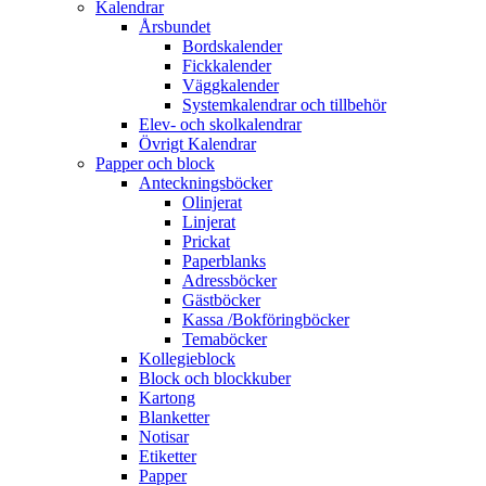
Kalendrar
Årsbundet
Bordskalender
Fickkalender
Väggkalender
Systemkalendrar och tillbehör
Elev- och skolkalendrar
Övrigt Kalendrar
Papper och block
Anteckningsböcker
Olinjerat
Linjerat
Prickat
Paperblanks
Adressböcker
Gästböcker
Kassa /Bokföringböcker
Temaböcker
Kollegieblock
Block och blockkuber
Kartong
Blanketter
Notisar
Etiketter
Papper