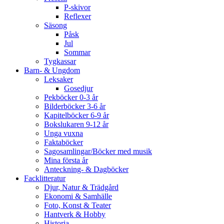
P-skivor
Reflexer
Säsong
Påsk
Jul
Sommar
Tygkassar
Barn- & Ungdom
Leksaker
Gosedjur
Pekböcker 0-3 år
Bilderböcker 3-6 år
Kapitelböcker 6-9 år
Bokslukaren 9-12 år
Unga vuxna
Faktaböcker
Sagosamlingar/Böcker med musik
Mina första år
Anteckning- & Dagböcker
Facklitteratur
Djur, Natur & Trädgård
Ekonomi & Samhälle
Foto, Konst & Teater
Hantverk & Hobby
Historia