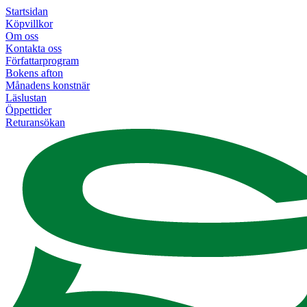
Startsidan
Köpvillkor
Om oss
Kontakta oss
Författarprogram
Bokens afton
Månadens konstnär
Läslustan
Öppettider
Returansökan