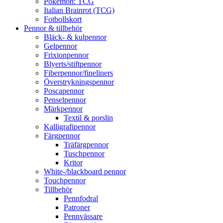
Pokémon: TCG
Italian Brainrot (TCG)
Fotbollskort
Pennor & tillbehör
Bläck- & kulpennor
Gelpennor
Frixionpennor
Blyerts/stiftpennor
Fiberpennor/fineliners
Överstrykningspennor
Poscapennor
Penselpennor
Märkpennor
Textil & porslin
Kalligrafipennor
Färgpennor
Träfärgpennor
Tuschpennor
Kritor
White-/blackboard pennor
Touchpennor
Tillbehör
Pennfodral
Patroner
Pennvässare