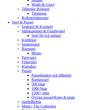
Mutant
Wrath & Glory
Tillbehör Rollspel
Tärningar
Rollspelslitteratur
Spel & Pussel
Småspel & Kortspel
Sällskapsspel & Familjespel
Spel för två spelare
Kortlekar
Strategispel
Barnspel
Memo
Partyspel
Frågespel
Klassiker
Pussel
Pusselmattor och tillbehör
Barnpussel
500 bitar
1000 bitar
1500+ bitar
Övriga pussel/Knep & knåp
Speltillbehör
Magic: The Gathering