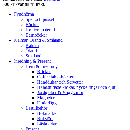
500 kr kvar till fri frakt.
Fyndhörna
Spel och pussel
Böcker
Kontorsmaterial
Barnböcker
Kalmar, Öland & Småland
Kalmar
Öland
Småland
Inredning & Present
Hem & inredning
Brickor
Coffee table-böcker
Handdukar och Servetter
Handsnidade krokar, nyckelringar och djur
Jordglober & Väggkartor
Magneter
Underlägg
Lästillbehör
Bokmärken
Bokstöd
Läskuddar
Present