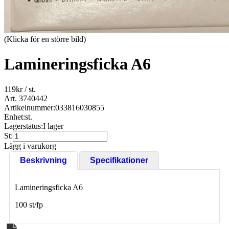
(Klicka för en större bild)
Lamineringsficka A6
119
kr
/ st.
Art. 3740442
Artikelnummer:
033816030855
Enhet:
st.
Lagerstatus:
I lager
St:
Lägg i varukorg
Beskrivning
Specifikationer
Lamineringsficka A6
100 st/fp