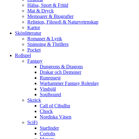
Hälsa, Sport & Fritid
Mat & Dryck
Memoarer & Biografier
Religion, Filosofi & Naturvetenskap
Kartor
Skönlitteratur
Romaner & Lyrik
Spänning & Thrillers
Pocket
Rollspel
Fantasy
Dungeons & Dragons
Drakar och Demoner
Runequest
Warhammer Fantasy Roleplay
Vindsjäl
Soulbound
Skräck
Call of Cthulhu
Chock
Nordiska Väsen
SciFi
Starfinder
Coriolis