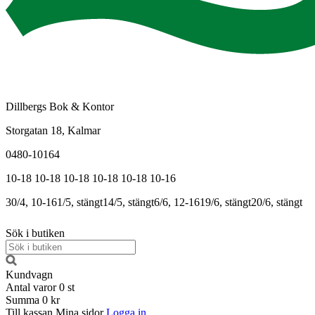
Dillbergs Bok & Kontor
Storgatan 18, Kalmar
0480-10164
10-18
10-18
10-18
10-18
10-18
10-16
30/4, 10-16
1/5, stängt
14/5, stängt
6/6, 12-16
19/6, stängt
20/6, stängt
Sök i butiken
Kundvagn
Antal varor
0
st
Summa
0 kr
Till kassan
Mina sidor
Logga in