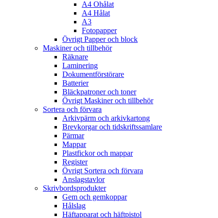
A4 Ohålat
A4 Hålat
A3
Fotopapper
Övrigt Papper och block
Maskiner och tillbehör
Räknare
Laminering
Dokumentförstörare
Batterier
Bläckpatroner och toner
Övrigt Maskiner och tillbehör
Sortera och förvara
Arkivpärm och arkivkartong
Brevkorgar och tidskriftssamlare
Pärmar
Mappar
Plastfickor och mappar
Register
Övrigt Sortera och förvara
Anslagstavlor
Skrivbordsprodukter
Gem och gemkoppar
Hålslag
Häftapparat och häftpistol