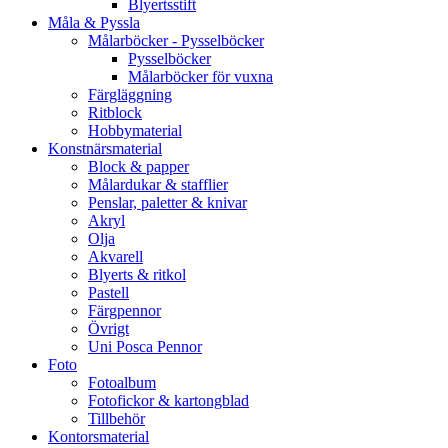
Blyertsstift
Måla & Pyssla
Målarböcker - Pysselböcker
Pysselböcker
Målarböcker för vuxna
Färgläggning
Ritblock
Hobbymaterial
Konstnärsmaterial
Block & papper
Målardukar & stafflier
Penslar, paletter & knivar
Akryl
Olja
Akvarell
Blyerts & ritkol
Pastell
Färgpennor
Övrigt
Uni Posca Pennor
Foto
Fotoalbum
Fotofickor & kartongblad
Tillbehör
Kontorsmaterial