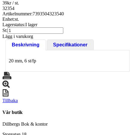
39
kr
/ st.
32354
Artikelnummer:
7393504323540
Enhet:
st.
Lagerstatus:
I lager
St:
Lägg i varukorg
Beskrivning
Specifikationer
20 mm, 6 st/fp
Tillbaka
Vår butik
Dillbergs Bok & kontor
Storgatan 18