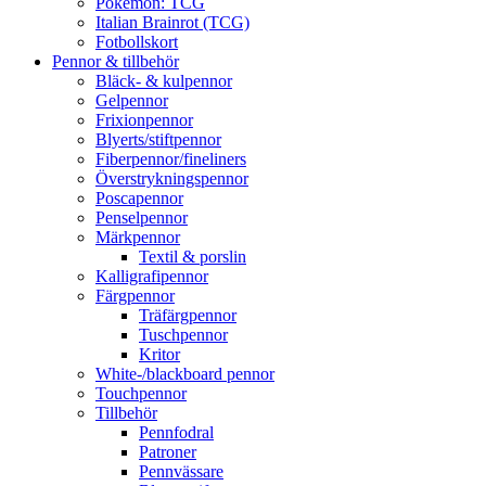
Pokémon: TCG
Italian Brainrot (TCG)
Fotbollskort
Pennor & tillbehör
Bläck- & kulpennor
Gelpennor
Frixionpennor
Blyerts/stiftpennor
Fiberpennor/fineliners
Överstrykningspennor
Poscapennor
Penselpennor
Märkpennor
Textil & porslin
Kalligrafipennor
Färgpennor
Träfärgpennor
Tuschpennor
Kritor
White-/blackboard pennor
Touchpennor
Tillbehör
Pennfodral
Patroner
Pennvässare