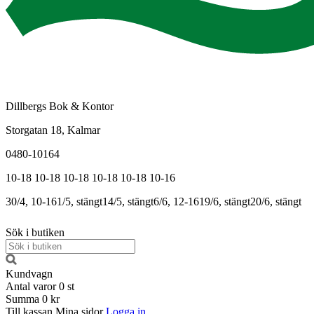
Dillbergs Bok & Kontor
Storgatan 18, Kalmar
0480-10164
10-18
10-18
10-18
10-18
10-18
10-16
30/4, 10-16
1/5, stängt
14/5, stängt
6/6, 12-16
19/6, stängt
20/6, stängt
Sök i butiken
Kundvagn
Antal varor
0
st
Summa
0 kr
Till kassan
Mina sidor
Logga in