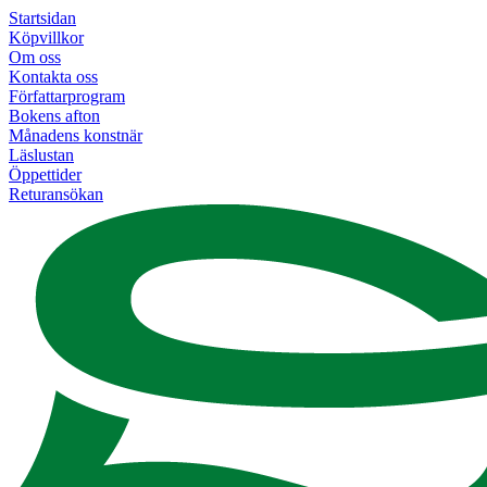
Startsidan
Köpvillkor
Om oss
Kontakta oss
Författarprogram
Bokens afton
Månadens konstnär
Läslustan
Öppettider
Returansökan