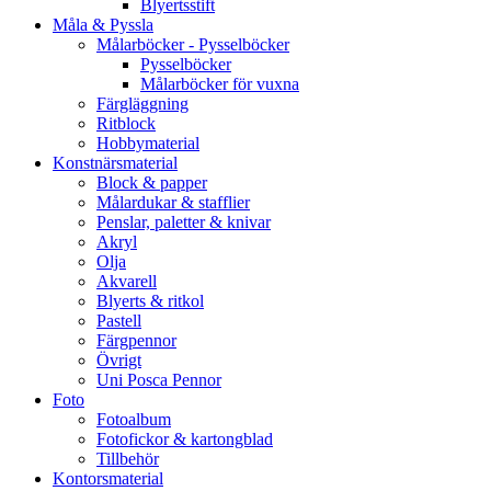
Blyertsstift
Måla & Pyssla
Målarböcker - Pysselböcker
Pysselböcker
Målarböcker för vuxna
Färgläggning
Ritblock
Hobbymaterial
Konstnärsmaterial
Block & papper
Målardukar & stafflier
Penslar, paletter & knivar
Akryl
Olja
Akvarell
Blyerts & ritkol
Pastell
Färgpennor
Övrigt
Uni Posca Pennor
Foto
Fotoalbum
Fotofickor & kartongblad
Tillbehör
Kontorsmaterial