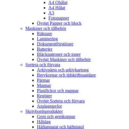
A4 Ohålat
A4 Hålat
A3
Fotopapper
Övrigt Papper och block
Maskiner och tillbehör
Räknare
Laminering
Dokumentförstörare
Batterier
Bläckpatroner och toner
Övrigt Maskiner och tillbehör
Sortera och förvara
Arkivpärm och arkivkartong
Brevkorgar och tidskriftssamlare
Pärmar
Mappar
Plastfickor och mappar
Register
Övrigt Sortera och förvara
Anslagstavlor
Skrivbordsprodukter
Gem och gemkoppar
Hålslag
Häftapparat och häftpistol