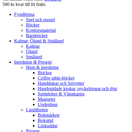
500 kr kvar till fri frakt.
Fyndhörna
Spel och pussel
Böcker
Kontorsmaterial
Barnböcker
Kalmar, Öland & Småland
Kalmar
Öland
Småland
Inredning & Present
Hem & inredning
Brickor
Coffee table-böcker
Handdukar och Servetter
Handsnidade krokar, nyckelringar och djur
Jordglober & Väggkartor
Magneter
Underlägg
Lästillbehör
Bokmärken
Bokstöd
Läskuddar
Present