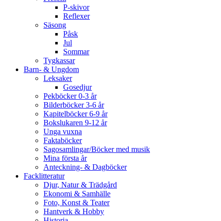
P-skivor
Reflexer
Säsong
Påsk
Jul
Sommar
Tygkassar
Barn- & Ungdom
Leksaker
Gosedjur
Pekböcker 0-3 år
Bilderböcker 3-6 år
Kapitelböcker 6-9 år
Bokslukaren 9-12 år
Unga vuxna
Faktaböcker
Sagosamlingar/Böcker med musik
Mina första år
Anteckning- & Dagböcker
Facklitteratur
Djur, Natur & Trädgård
Ekonomi & Samhälle
Foto, Konst & Teater
Hantverk & Hobby
Historia