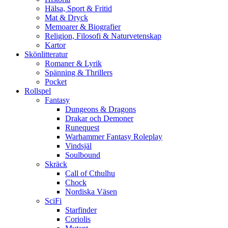
Hälsa, Sport & Fritid
Mat & Dryck
Memoarer & Biografier
Religion, Filosofi & Naturvetenskap
Kartor
Skönlitteratur
Romaner & Lyrik
Spänning & Thrillers
Pocket
Rollspel
Fantasy
Dungeons & Dragons
Drakar och Demoner
Runequest
Warhammer Fantasy Roleplay
Vindsjäl
Soulbound
Skräck
Call of Cthulhu
Chock
Nordiska Väsen
SciFi
Starfinder
Coriolis