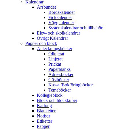
Kalendrar
Årsbundet
Bordskalender
Fickkalender
Väggkalender
Systemkalendrar och tillbehör
Elev- och skolkalendrar
Övrigt Kalendrar
Papper och block
Anteckningsböcker
Olinjerat
Linjerat
Prickat
Paperblanks
Adressböcker
Gästböcker
Kassa /Bokföringböcker
Temaböcker
Kollegieblock
Block och blockkuber
Kartong
Blanketter
Notisar
Etiketter
Papper