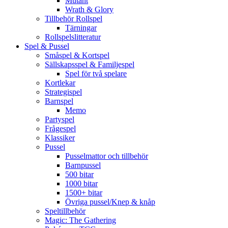
Mutant
Wrath & Glory
Tillbehör Rollspel
Tärningar
Rollspelslitteratur
Spel & Pussel
Småspel & Kortspel
Sällskapsspel & Familjespel
Spel för två spelare
Kortlekar
Strategispel
Barnspel
Memo
Partyspel
Frågespel
Klassiker
Pussel
Pusselmattor och tillbehör
Barnpussel
500 bitar
1000 bitar
1500+ bitar
Övriga pussel/Knep & knåp
Speltillbehör
Magic: The Gathering