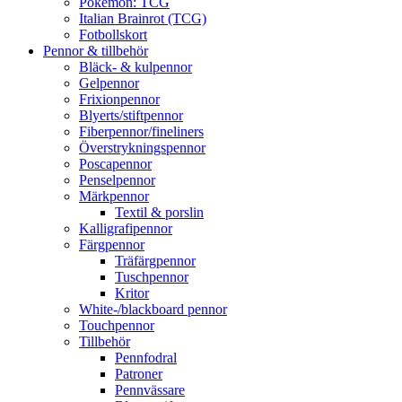
Pokémon: TCG
Italian Brainrot (TCG)
Fotbollskort
Pennor & tillbehör
Bläck- & kulpennor
Gelpennor
Frixionpennor
Blyerts/stiftpennor
Fiberpennor/fineliners
Överstrykningspennor
Poscapennor
Penselpennor
Märkpennor
Textil & porslin
Kalligrafipennor
Färgpennor
Träfärgpennor
Tuschpennor
Kritor
White-/blackboard pennor
Touchpennor
Tillbehör
Pennfodral
Patroner
Pennvässare