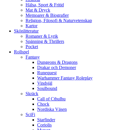
Hälsa, Sport & Fritid
Mat & Dryck
Memoarer & Biografier
Religion, Filosofi & Naturvetenskap
Kartor
Skönlitteratur
Romaner & Lyrik
Spänning & Thrillers
Pocket
Rollspel
Fantasy
Dungeons & Dragons
Drakar och Demoner
Runequest
Warhammer Fantasy Roleplay
Vindsjäl
Soulbound
Skräck
Call of Cthulhu
Chock
Nordiska Väsen
SciFi
Starfinder
Coriolis