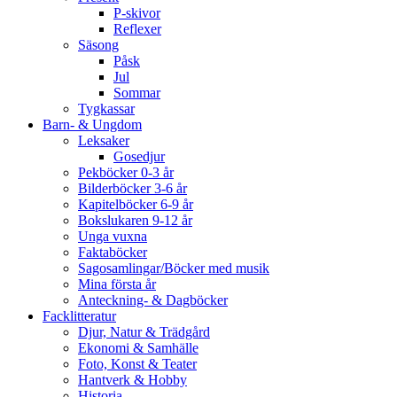
P-skivor
Reflexer
Säsong
Påsk
Jul
Sommar
Tygkassar
Barn- & Ungdom
Leksaker
Gosedjur
Pekböcker 0-3 år
Bilderböcker 3-6 år
Kapitelböcker 6-9 år
Bokslukaren 9-12 år
Unga vuxna
Faktaböcker
Sagosamlingar/Böcker med musik
Mina första år
Anteckning- & Dagböcker
Facklitteratur
Djur, Natur & Trädgård
Ekonomi & Samhälle
Foto, Konst & Teater
Hantverk & Hobby
Historia