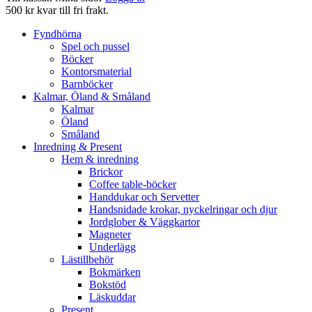
500 kr kvar till fri frakt.
Fyndhörna
Spel och pussel
Böcker
Kontorsmaterial
Barnböcker
Kalmar, Öland & Småland
Kalmar
Öland
Småland
Inredning & Present
Hem & inredning
Brickor
Coffee table-böcker
Handdukar och Servetter
Handsnidade krokar, nyckelringar och djur
Jordglober & Väggkartor
Magneter
Underlägg
Lästillbehör
Bokmärken
Bokstöd
Läskuddar
Present