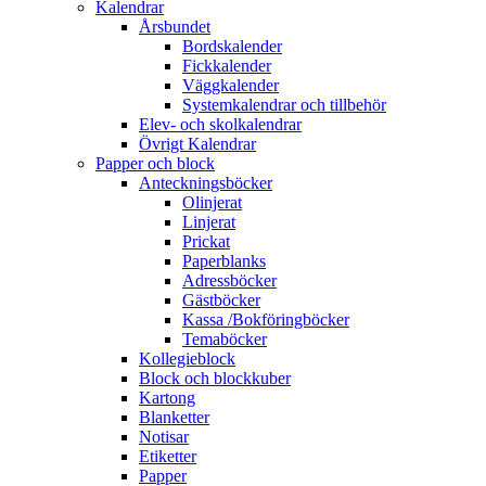
Kalendrar
Årsbundet
Bordskalender
Fickkalender
Väggkalender
Systemkalendrar och tillbehör
Elev- och skolkalendrar
Övrigt Kalendrar
Papper och block
Anteckningsböcker
Olinjerat
Linjerat
Prickat
Paperblanks
Adressböcker
Gästböcker
Kassa /Bokföringböcker
Temaböcker
Kollegieblock
Block och blockkuber
Kartong
Blanketter
Notisar
Etiketter
Papper