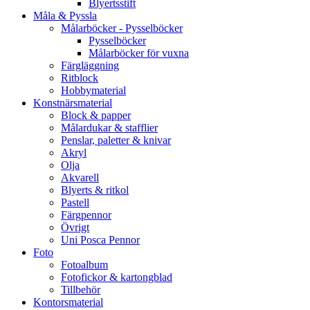
Blyertsstift
Måla & Pyssla
Målarböcker - Pysselböcker
Pysselböcker
Målarböcker för vuxna
Färgläggning
Ritblock
Hobbymaterial
Konstnärsmaterial
Block & papper
Målardukar & stafflier
Penslar, paletter & knivar
Akryl
Olja
Akvarell
Blyerts & ritkol
Pastell
Färgpennor
Övrigt
Uni Posca Pennor
Foto
Fotoalbum
Fotofickor & kartongblad
Tillbehör
Kontorsmaterial