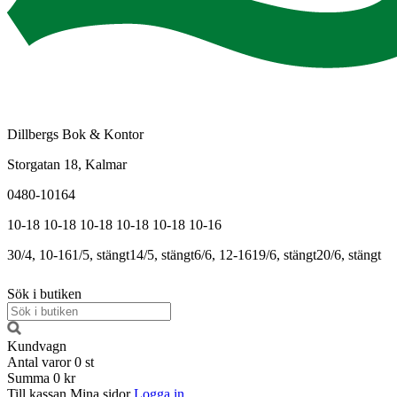
Dillbergs Bok & Kontor
Storgatan 18, Kalmar
0480-10164
10-18
10-18
10-18
10-18
10-18
10-16
30/4, 10-16
1/5, stängt
14/5, stängt
6/6, 12-16
19/6, stängt
20/6, stängt
Sök i butiken
Kundvagn
Antal varor
0
st
Summa
0 kr
Till kassan
Mina sidor
Logga in