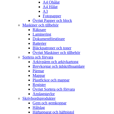
A4 Ohålat
A4 Hålat
A3
Fotopapper
Övrigt Papper och block
Maskiner och tillbehör
Räknare
Laminering
Dokumentförstörare
Batterier
Bläckpatroner och toner
Övrigt Maskiner och tillbehör
Sortera och förvara
Arkivpärm och arkivkartong
Brevkorgar och tidskriftssamlare
Pärmar
Mappar
Plastfickor och mappar
Register
Övrigt Sortera och förvara
Anslagstavlor
Skrivbordsprodukter
Gem och gemkoppar
Hålslag
Häftapparat och häftpistol