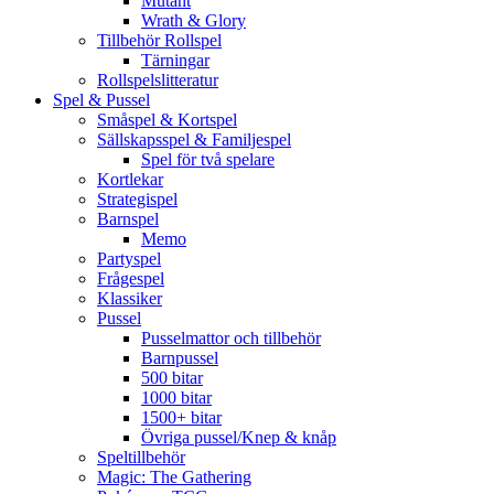
Mutant
Wrath & Glory
Tillbehör Rollspel
Tärningar
Rollspelslitteratur
Spel & Pussel
Småspel & Kortspel
Sällskapsspel & Familjespel
Spel för två spelare
Kortlekar
Strategispel
Barnspel
Memo
Partyspel
Frågespel
Klassiker
Pussel
Pusselmattor och tillbehör
Barnpussel
500 bitar
1000 bitar
1500+ bitar
Övriga pussel/Knep & knåp
Speltillbehör
Magic: The Gathering