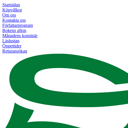
Startsidan
Köpvillkor
Om oss
Kontakta oss
Författarprogram
Bokens afton
Månadens konstnär
Läslustan
Öppettider
Returansökan