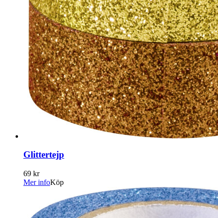
Glittertejp
69 kr
Mer info
Köp