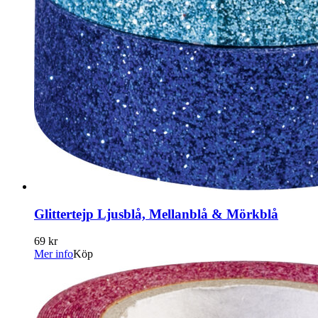
Glittertejp Ljusblå, Mellanblå & Mörkblå
69 kr
Mer info
Köp