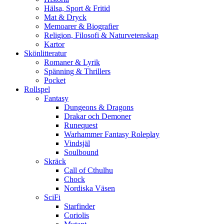
Hälsa, Sport & Fritid
Mat & Dryck
Memoarer & Biografier
Religion, Filosofi & Naturvetenskap
Kartor
Skönlitteratur
Romaner & Lyrik
Spänning & Thrillers
Pocket
Rollspel
Fantasy
Dungeons & Dragons
Drakar och Demoner
Runequest
Warhammer Fantasy Roleplay
Vindsjäl
Soulbound
Skräck
Call of Cthulhu
Chock
Nordiska Väsen
SciFi
Starfinder
Coriolis