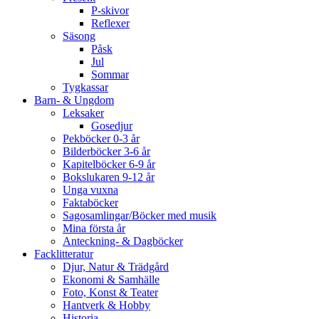
P-skivor
Reflexer
Säsong
Påsk
Jul
Sommar
Tygkassar
Barn- & Ungdom
Leksaker
Gosedjur
Pekböcker 0-3 år
Bilderböcker 3-6 år
Kapitelböcker 6-9 år
Bokslukaren 9-12 år
Unga vuxna
Faktaböcker
Sagosamlingar/Böcker med musik
Mina första år
Anteckning- & Dagböcker
Facklitteratur
Djur, Natur & Trädgård
Ekonomi & Samhälle
Foto, Konst & Teater
Hantverk & Hobby
Historia