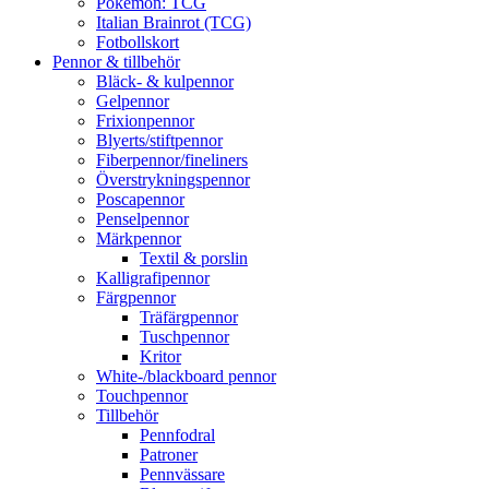
Pokémon: TCG
Italian Brainrot (TCG)
Fotbollskort
Pennor & tillbehör
Bläck- & kulpennor
Gelpennor
Frixionpennor
Blyerts/stiftpennor
Fiberpennor/fineliners
Överstrykningspennor
Poscapennor
Penselpennor
Märkpennor
Textil & porslin
Kalligrafipennor
Färgpennor
Träfärgpennor
Tuschpennor
Kritor
White-/blackboard pennor
Touchpennor
Tillbehör
Pennfodral
Patroner
Pennvässare