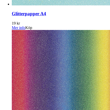
Glitterpapper A4
19 kr
Mer info
Köp