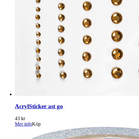
AcrylSticker ast go
43 kr
Mer info
Köp