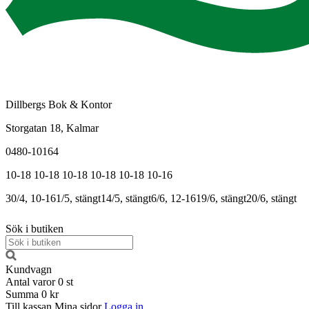
Dillbergs Bok & Kontor
Storgatan 18, Kalmar
0480-10164
10-18
10-18
10-18
10-18
10-18
10-16
30/4, 10-16
1/5, stängt
14/5, stängt
6/6, 12-16
19/6, stängt
20/6, stängt
Sök i butiken
Kundvagn
Antal varor
0
st
Summa
0 kr
Till kassan
Mina sidor
Logga in