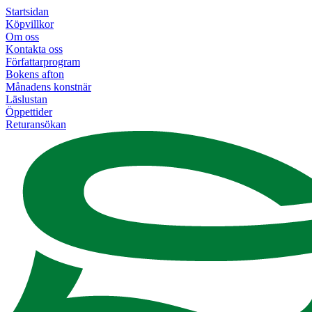
Startsidan
Köpvillkor
Om oss
Kontakta oss
Författarprogram
Bokens afton
Månadens konstnär
Läslustan
Öppettider
Returansökan