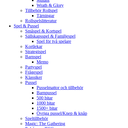
Mutant
Wrath & Glory
Tillbehör Rollspel
Tärningar
Rollspelslitteratur
Spel & Pussel
Småspel & Kortspel
Sällskapsspel & Familjespel
Spel för två spelare
Kortlekar
Strategispel
Barnspel
Memo
Partyspel
Frågespel
Klassiker
Pussel
Pusselmattor och tillbehör
Barnpussel
500 bitar
1000 bitar
1500+ bitar
Övriga pussel/Knep & knåp
Speltillbehör
Magic: The Gathering