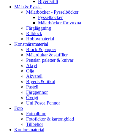
Blyertsstift
Måla & Pyssla
Målarböcker - Pysselböcker
Pysselböcker
Målarböcker för vuxna
Färgläggning
Ritblock
Hobbymaterial
Konstnärsmaterial
Block & papper
Målardukar & stafflier
Penslar, paletter & knivar
Akryl
Olja
Akvarell
Blyerts & ritkol
Pastell
Färgpennor
Övrigt
Uni Posca Pennor
Foto
Fotoalbum
Fotofickor & kartongblad
Tillbehör
Kontorsmaterial