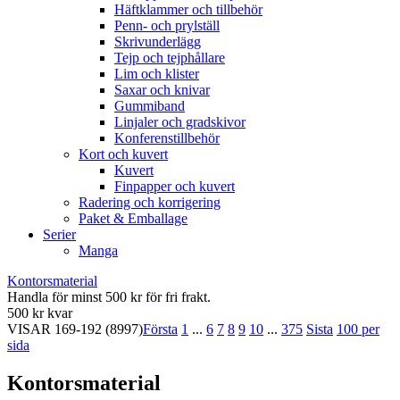
Häftklammer och tillbehör
Penn- och prylställ
Skrivunderlägg
Tejp och tejphållare
Lim och klister
Saxar och knivar
Gummiband
Linjaler och gradskivor
Konferenstillbehör
Kort och kuvert
Kuvert
Finpapper och kuvert
Radering och korrigering
Paket & Emballage
Serier
Manga
Kontorsmaterial
Handla för minst 500 kr för fri frakt.
500 kr kvar
VISAR
169-192
(8997)
Första
1
...
6
7
8
9
10
...
375
Sista
100 per
sida
Kontorsmaterial