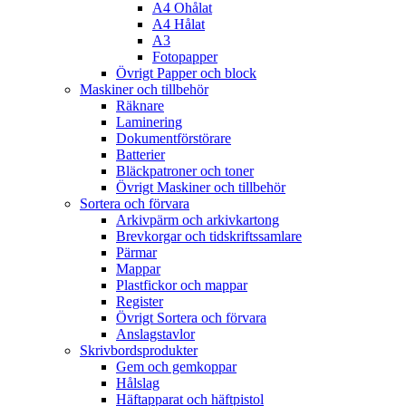
A4 Ohålat
A4 Hålat
A3
Fotopapper
Övrigt Papper och block
Maskiner och tillbehör
Räknare
Laminering
Dokumentförstörare
Batterier
Bläckpatroner och toner
Övrigt Maskiner och tillbehör
Sortera och förvara
Arkivpärm och arkivkartong
Brevkorgar och tidskriftssamlare
Pärmar
Mappar
Plastfickor och mappar
Register
Övrigt Sortera och förvara
Anslagstavlor
Skrivbordsprodukter
Gem och gemkoppar
Hålslag
Häftapparat och häftpistol