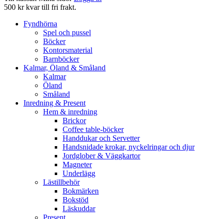
500 kr kvar till fri frakt.
Fyndhörna
Spel och pussel
Böcker
Kontorsmaterial
Barnböcker
Kalmar, Öland & Småland
Kalmar
Öland
Småland
Inredning & Present
Hem & inredning
Brickor
Coffee table-böcker
Handdukar och Servetter
Handsnidade krokar, nyckelringar och djur
Jordglober & Väggkartor
Magneter
Underlägg
Lästillbehör
Bokmärken
Bokstöd
Läskuddar
Present