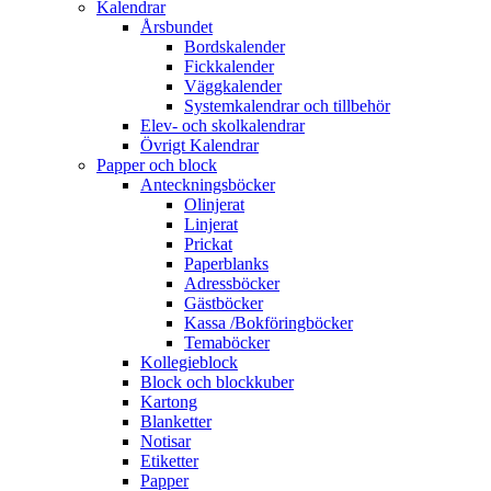
Kalendrar
Årsbundet
Bordskalender
Fickkalender
Väggkalender
Systemkalendrar och tillbehör
Elev- och skolkalendrar
Övrigt Kalendrar
Papper och block
Anteckningsböcker
Olinjerat
Linjerat
Prickat
Paperblanks
Adressböcker
Gästböcker
Kassa /Bokföringböcker
Temaböcker
Kollegieblock
Block och blockkuber
Kartong
Blanketter
Notisar
Etiketter
Papper