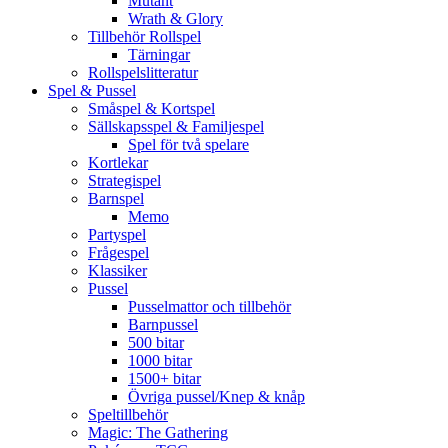
Mutant
Wrath & Glory
Tillbehör Rollspel
Tärningar
Rollspelslitteratur
Spel & Pussel
Småspel & Kortspel
Sällskapsspel & Familjespel
Spel för två spelare
Kortlekar
Strategispel
Barnspel
Memo
Partyspel
Frågespel
Klassiker
Pussel
Pusselmattor och tillbehör
Barnpussel
500 bitar
1000 bitar
1500+ bitar
Övriga pussel/Knep & knåp
Speltillbehör
Magic: The Gathering