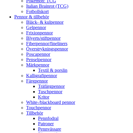
Pokémon: TCG
Italian Brainrot (TCG)
Fotbollskort
Pennor & tillbehör
Bläck- & kulpennor
Gelpennor
Frixionpennor
Blyerts/stiftpennor
Fiberpennor/fineliners
Överstrykningspennor
Poscapennor
Penselpennor
Märkpennor
Textil & porslin
Kalligrafipennor
Färgpennor
Träfärgpennor
Tuschpennor
Kritor
White-/blackboard pennor
Touchpennor
Tillbehör
Pennfodral
Patroner
Pennvässare