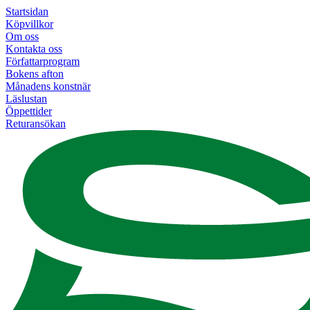
Startsidan
Köpvillkor
Om oss
Kontakta oss
Författarprogram
Bokens afton
Månadens konstnär
Läslustan
Öppettider
Returansökan