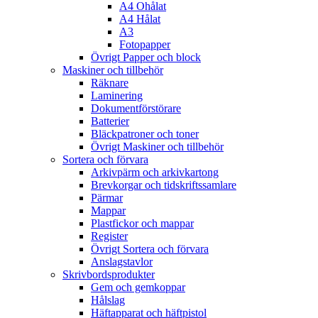
A4 Ohålat
A4 Hålat
A3
Fotopapper
Övrigt Papper och block
Maskiner och tillbehör
Räknare
Laminering
Dokumentförstörare
Batterier
Bläckpatroner och toner
Övrigt Maskiner och tillbehör
Sortera och förvara
Arkivpärm och arkivkartong
Brevkorgar och tidskriftssamlare
Pärmar
Mappar
Plastfickor och mappar
Register
Övrigt Sortera och förvara
Anslagstavlor
Skrivbordsprodukter
Gem och gemkoppar
Hålslag
Häftapparat och häftpistol