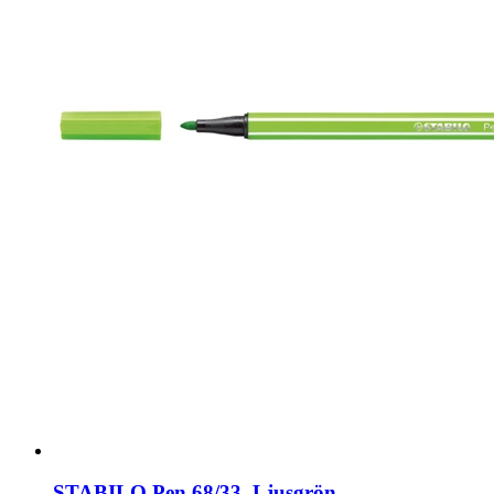
STABILO Pen 68/33, Ljusgrön