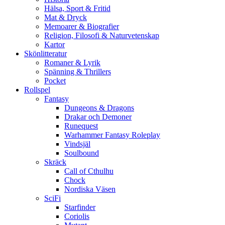
Hälsa, Sport & Fritid
Mat & Dryck
Memoarer & Biografier
Religion, Filosofi & Naturvetenskap
Kartor
Skönlitteratur
Romaner & Lyrik
Spänning & Thrillers
Pocket
Rollspel
Fantasy
Dungeons & Dragons
Drakar och Demoner
Runequest
Warhammer Fantasy Roleplay
Vindsjäl
Soulbound
Skräck
Call of Cthulhu
Chock
Nordiska Väsen
SciFi
Starfinder
Coriolis