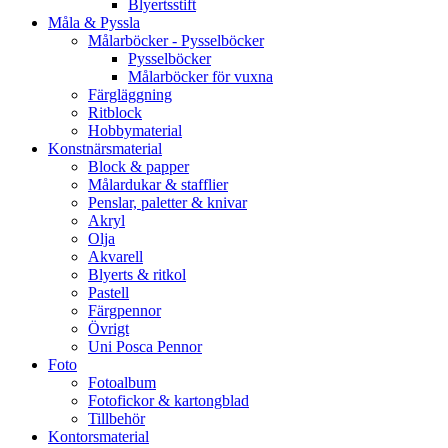
Blyertsstift
Måla & Pyssla
Målarböcker - Pysselböcker
Pysselböcker
Målarböcker för vuxna
Färgläggning
Ritblock
Hobbymaterial
Konstnärsmaterial
Block & papper
Målardukar & stafflier
Penslar, paletter & knivar
Akryl
Olja
Akvarell
Blyerts & ritkol
Pastell
Färgpennor
Övrigt
Uni Posca Pennor
Foto
Fotoalbum
Fotofickor & kartongblad
Tillbehör
Kontorsmaterial