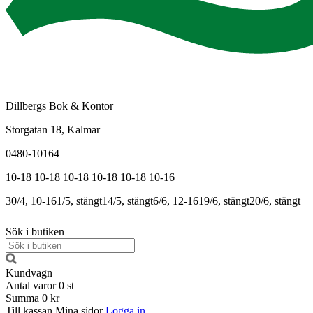
Dillbergs Bok & Kontor
Storgatan 18, Kalmar
0480-10164
10-18
10-18
10-18
10-18
10-18
10-16
30/4, 10-16
1/5, stängt
14/5, stängt
6/6, 12-16
19/6, stängt
20/6, stängt
Sök i butiken
Kundvagn
Antal varor
0
st
Summa
0 kr
Till kassan
Mina sidor
Logga in