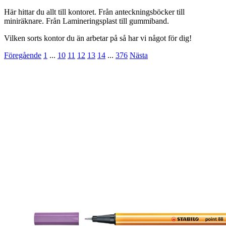
Här hittar du allt till kontoret. Från anteckningsböcker till
miniräknare. Från Lamineringsplast till gummiband.
Vilken sorts kontor du än arbetar på så har vi något för dig!
Föregående
1
...
10
11
12
13
14
...
376
Nästa