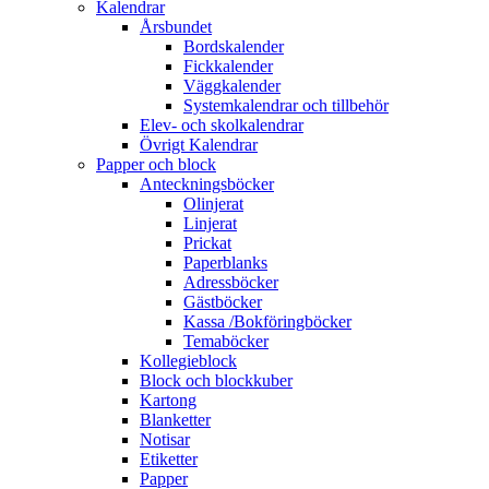
Kalendrar
Årsbundet
Bordskalender
Fickkalender
Väggkalender
Systemkalendrar och tillbehör
Elev- och skolkalendrar
Övrigt Kalendrar
Papper och block
Anteckningsböcker
Olinjerat
Linjerat
Prickat
Paperblanks
Adressböcker
Gästböcker
Kassa /Bokföringböcker
Temaböcker
Kollegieblock
Block och blockkuber
Kartong
Blanketter
Notisar
Etiketter
Papper