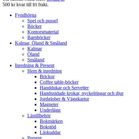
500 kr kvar till fri frakt.
Fyndhörna
Spel och pussel
Böcker
Kontorsmaterial
Barnböcker
Kalmar, Öland & Småland
Kalmar
Öland
Småland
Inredning & Present
Hem & inredning
Brickor
Coffee table-böcker
Handdukar och Servetter
Handsnidade krokar, nyckelringar och djur
Jordglober & Väggkartor
Magneter
Underlägg
Lästillbehör
Bokmärken
Bokstöd
Läskuddar
Present