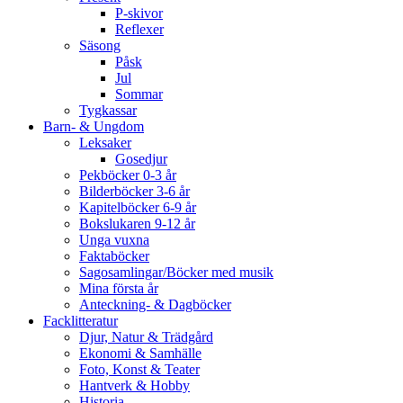
P-skivor
Reflexer
Säsong
Påsk
Jul
Sommar
Tygkassar
Barn- & Ungdom
Leksaker
Gosedjur
Pekböcker 0-3 år
Bilderböcker 3-6 år
Kapitelböcker 6-9 år
Bokslukaren 9-12 år
Unga vuxna
Faktaböcker
Sagosamlingar/Böcker med musik
Mina första år
Anteckning- & Dagböcker
Facklitteratur
Djur, Natur & Trädgård
Ekonomi & Samhälle
Foto, Konst & Teater
Hantverk & Hobby
Historia