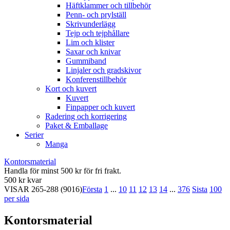
Häftklammer och tillbehör
Penn- och prylställ
Skrivunderlägg
Tejp och tejphållare
Lim och klister
Saxar och knivar
Gummiband
Linjaler och gradskivor
Konferenstillbehör
Kort och kuvert
Kuvert
Finpapper och kuvert
Radering och korrigering
Paket & Emballage
Serier
Manga
Kontorsmaterial
Handla för minst 500 kr för fri frakt.
500 kr kvar
VISAR
265-288
(9016)
Första
1
...
10
11
12
13
14
...
376
Sista
100
per sida
Kontorsmaterial