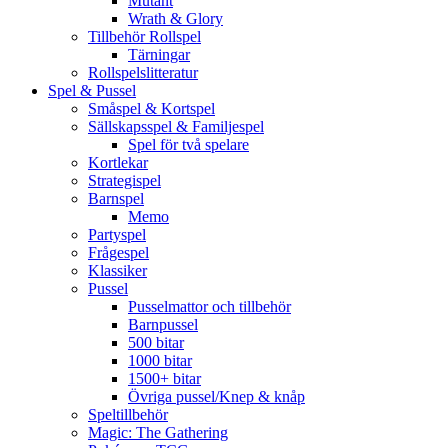
Mutant
Wrath & Glory
Tillbehör Rollspel
Tärningar
Rollspelslitteratur
Spel & Pussel
Småspel & Kortspel
Sällskapsspel & Familjespel
Spel för två spelare
Kortlekar
Strategispel
Barnspel
Memo
Partyspel
Frågespel
Klassiker
Pussel
Pusselmattor och tillbehör
Barnpussel
500 bitar
1000 bitar
1500+ bitar
Övriga pussel/Knep & knåp
Speltillbehör
Magic: The Gathering