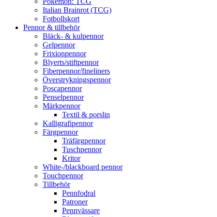
Pokémon: TCG
Italian Brainrot (TCG)
Fotbollskort
Pennor & tillbehör
Bläck- & kulpennor
Gelpennor
Frixionpennor
Blyerts/stiftpennor
Fiberpennor/fineliners
Överstrykningspennor
Poscapennor
Penselpennor
Märkpennor
Textil & porslin
Kalligrafipennor
Färgpennor
Träfärgpennor
Tuschpennor
Kritor
White-/blackboard pennor
Touchpennor
Tillbehör
Pennfodral
Patroner
Pennvässare