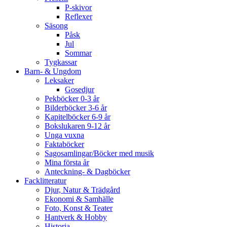
P-skivor
Reflexer
Säsong
Påsk
Jul
Sommar
Tygkassar
Barn- & Ungdom
Leksaker
Gosedjur
Pekböcker 0-3 år
Bilderböcker 3-6 år
Kapitelböcker 6-9 år
Bokslukaren 9-12 år
Unga vuxna
Faktaböcker
Sagosamlingar/Böcker med musik
Mina första år
Anteckning- & Dagböcker
Facklitteratur
Djur, Natur & Trädgård
Ekonomi & Samhälle
Foto, Konst & Teater
Hantverk & Hobby
Historia