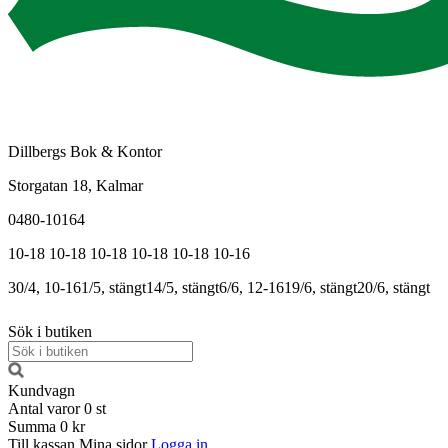
Dillbergs Bok & Kontor
Storgatan 18, Kalmar
0480-10164
10-18
10-18
10-18
10-18
10-18
10-16
30/4, 10-16
1/5, stängt
14/5, stängt
6/6, 12-16
19/6, stängt
20/6, stängt
Sök i butiken
Kundvagn
Antal varor
0
st
Summa
0 kr
Till kassan
Mina sidor
Logga in