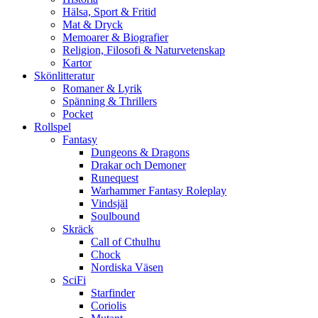
Hälsa, Sport & Fritid
Mat & Dryck
Memoarer & Biografier
Religion, Filosofi & Naturvetenskap
Kartor
Skönlitteratur
Romaner & Lyrik
Spänning & Thrillers
Pocket
Rollspel
Fantasy
Dungeons & Dragons
Drakar och Demoner
Runequest
Warhammer Fantasy Roleplay
Vindsjäl
Soulbound
Skräck
Call of Cthulhu
Chock
Nordiska Väsen
SciFi
Starfinder
Coriolis