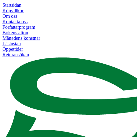
Startsidan
Köpvillkor
Om oss
Kontakta oss
Författarprogram
Bokens afton
Månadens konstnär
Läslustan
Öppettider
Returansökan