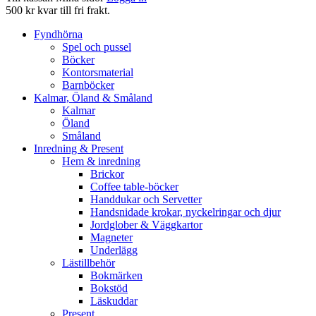
500 kr kvar till fri frakt.
Fyndhörna
Spel och pussel
Böcker
Kontorsmaterial
Barnböcker
Kalmar, Öland & Småland
Kalmar
Öland
Småland
Inredning & Present
Hem & inredning
Brickor
Coffee table-böcker
Handdukar och Servetter
Handsnidade krokar, nyckelringar och djur
Jordglober & Väggkartor
Magneter
Underlägg
Lästillbehör
Bokmärken
Bokstöd
Läskuddar
Present