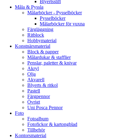
Blyertsstift
Måla & Pyssla
Målarböcker - Pysselböcker
Pysselböcker
Målarböcker för vuxna
Färgläggning
Ritblock
Hobbymaterial
Konstnärsmaterial
Block & papper
Målardukar & stafflier
Penslar, paletter & knivar
Akryl
Olja
Akvarell
Blyerts & ritkol
Pastell
Färgpennor
Övrigt
Uni Posca Pennor
Foto
Fotoalbum
Fotofickor & kartongblad
Tillbehör
Kontorsmaterial