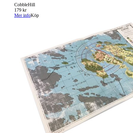
CobbleHill
179 kr
Mer info
Köp