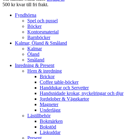
500 kr kvar till fri frakt.
Fyndhörna
Spel och pussel
Böcker
Kontorsmaterial
Barnböcker
Kalmar, Öland & Småland
Kalmar
Öland
Småland
Inredning & Present
Hem & inredning
Brickor
Coffee table-böcker
Handdukar och Servetter
Handsnidade krokar, nyckelringar och djur
Jordglober & Väggkartor
Magneter
Underlägg
Lästillbehör
Bokmärken
Bokstöd
Läskuddar
Present