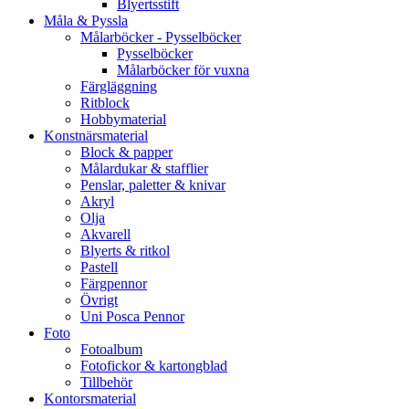
Blyertsstift
Måla & Pyssla
Målarböcker - Pysselböcker
Pysselböcker
Målarböcker för vuxna
Färgläggning
Ritblock
Hobbymaterial
Konstnärsmaterial
Block & papper
Målardukar & stafflier
Penslar, paletter & knivar
Akryl
Olja
Akvarell
Blyerts & ritkol
Pastell
Färgpennor
Övrigt
Uni Posca Pennor
Foto
Fotoalbum
Fotofickor & kartongblad
Tillbehör
Kontorsmaterial