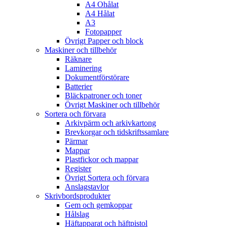
A4 Ohålat
A4 Hålat
A3
Fotopapper
Övrigt Papper och block
Maskiner och tillbehör
Räknare
Laminering
Dokumentförstörare
Batterier
Bläckpatroner och toner
Övrigt Maskiner och tillbehör
Sortera och förvara
Arkivpärm och arkivkartong
Brevkorgar och tidskriftssamlare
Pärmar
Mappar
Plastfickor och mappar
Register
Övrigt Sortera och förvara
Anslagstavlor
Skrivbordsprodukter
Gem och gemkoppar
Hålslag
Häftapparat och häftpistol