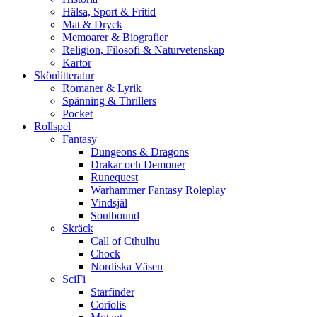
Hälsa, Sport & Fritid
Mat & Dryck
Memoarer & Biografier
Religion, Filosofi & Naturvetenskap
Kartor
Skönlitteratur
Romaner & Lyrik
Spänning & Thrillers
Pocket
Rollspel
Fantasy
Dungeons & Dragons
Drakar och Demoner
Runequest
Warhammer Fantasy Roleplay
Vindsjäl
Soulbound
Skräck
Call of Cthulhu
Chock
Nordiska Väsen
SciFi
Starfinder
Coriolis