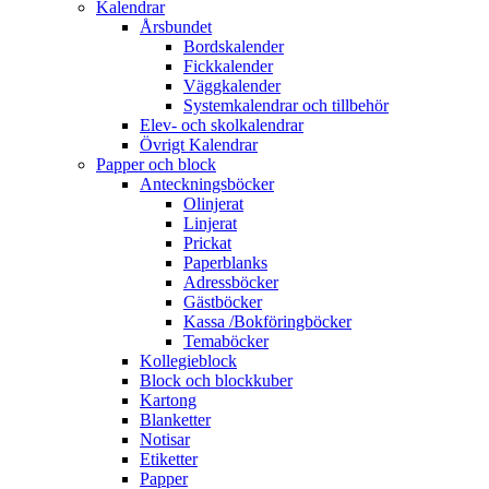
Kalendrar
Årsbundet
Bordskalender
Fickkalender
Väggkalender
Systemkalendrar och tillbehör
Elev- och skolkalendrar
Övrigt Kalendrar
Papper och block
Anteckningsböcker
Olinjerat
Linjerat
Prickat
Paperblanks
Adressböcker
Gästböcker
Kassa /Bokföringböcker
Temaböcker
Kollegieblock
Block och blockkuber
Kartong
Blanketter
Notisar
Etiketter
Papper