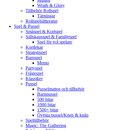
Mutant
Wrath & Glory
Tillbehör Rollspel
Tärningar
Rollspelslitteratur
Spel & Pussel
Småspel & Kortspel
Sällskapsspel & Familjespel
Spel för två spelare
Kortlekar
Strategispel
Barnspel
Memo
Partyspel
Frågespel
Klassiker
Pussel
Pusselmattor och tillbehör
Barnpussel
500 bitar
1000 bitar
1500+ bitar
Övriga pussel/Knep & knåp
Speltillbehör
Magic: The Gathering