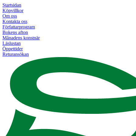
Startsidan
Köpvillkor
Om oss
Kontakta oss
Författarprogram
Bokens afton
Månadens konstnär
Läslustan
Öppettider
Returansökan