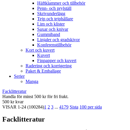
Häftklammer och tillbehör
Penn- och prylställ
Skrivunderlägg
Tejp och tejphållare
Lim och klister
Saxar och knivar
Gummiband
Linjaler och gradskivor
Konferenstillbehör
Kort och kuvert
Kuvert
Finpapper och kuvert
Radering och korrigering
Paket & Emballage
Serier
Manga
Facklitteratur
Handla för minst 500 kr för fri frakt.
500 kr kvar
VISAR
1-24
(100284)
1
2
3
...
4179
Sista
100 per sida
Facklitteratur