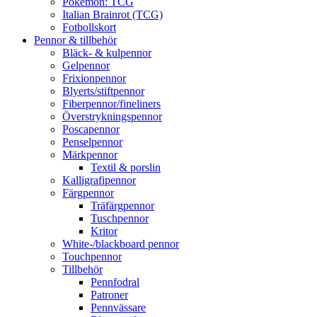
Pokémon: TCG
Italian Brainrot (TCG)
Fotbollskort
Pennor & tillbehör
Bläck- & kulpennor
Gelpennor
Frixionpennor
Blyerts/stiftpennor
Fiberpennor/fineliners
Överstrykningspennor
Poscapennor
Penselpennor
Märkpennor
Textil & porslin
Kalligrafipennor
Färgpennor
Träfärgpennor
Tuschpennor
Kritor
White-/blackboard pennor
Touchpennor
Tillbehör
Pennfodral
Patroner
Pennvässare