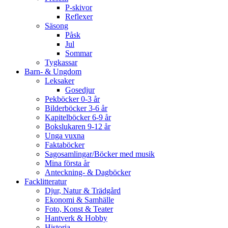
P-skivor
Reflexer
Säsong
Påsk
Jul
Sommar
Tygkassar
Barn- & Ungdom
Leksaker
Gosedjur
Pekböcker 0-3 år
Bilderböcker 3-6 år
Kapitelböcker 6-9 år
Bokslukaren 9-12 år
Unga vuxna
Faktaböcker
Sagosamlingar/Böcker med musik
Mina första år
Anteckning- & Dagböcker
Facklitteratur
Djur, Natur & Trädgård
Ekonomi & Samhälle
Foto, Konst & Teater
Hantverk & Hobby
Historia