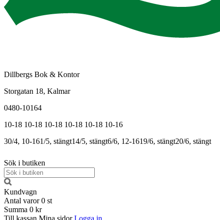
Dillbergs Bok & Kontor
Storgatan 18, Kalmar
0480-10164
10-18
10-18
10-18
10-18
10-18
10-16
30/4, 10-16
1/5, stängt
14/5, stängt
6/6, 12-16
19/6, stängt
20/6, stängt
Sök i butiken
Kundvagn
Antal varor
0
st
Summa
0 kr
Till kassan
Mina sidor
Logga in