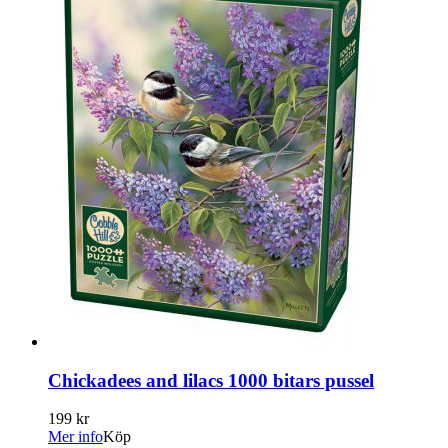
Chickadees and lilacs 1000 bitars pussel
199 kr
Mer info
Köp