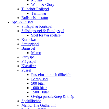
Mutant
Wrath & Glory
Tillbehör Rollspel
Tärningar
Rollspelslitteratur
Spel & Pussel
Småspel & Kortspel
Sällskapsspel & Familjespel
Spel för två spelare
Kortlekar
Strategispel
Barnspel
Memo
Partyspel
Frågespel
Klassiker
Pussel
Pusselmattor och tillbehör
Barnpussel
500 bitar
1000 bitar
1500+ bitar
Övriga pussel/Knep & knåp
Speltillbehör
Magic: The Gathering