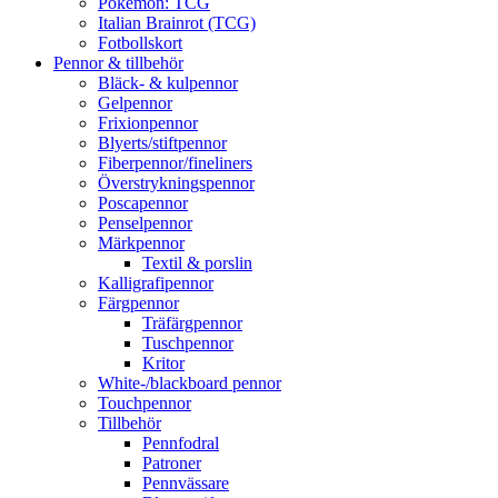
Pokémon: TCG
Italian Brainrot (TCG)
Fotbollskort
Pennor & tillbehör
Bläck- & kulpennor
Gelpennor
Frixionpennor
Blyerts/stiftpennor
Fiberpennor/fineliners
Överstrykningspennor
Poscapennor
Penselpennor
Märkpennor
Textil & porslin
Kalligrafipennor
Färgpennor
Träfärgpennor
Tuschpennor
Kritor
White-/blackboard pennor
Touchpennor
Tillbehör
Pennfodral
Patroner
Pennvässare