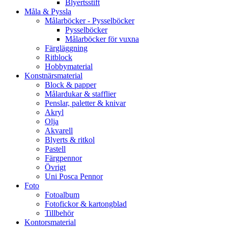
Blyertsstift
Måla & Pyssla
Målarböcker - Pysselböcker
Pysselböcker
Målarböcker för vuxna
Färgläggning
Ritblock
Hobbymaterial
Konstnärsmaterial
Block & papper
Målardukar & stafflier
Penslar, paletter & knivar
Akryl
Olja
Akvarell
Blyerts & ritkol
Pastell
Färgpennor
Övrigt
Uni Posca Pennor
Foto
Fotoalbum
Fotofickor & kartongblad
Tillbehör
Kontorsmaterial