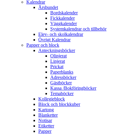
Kalendrar
Årsbundet
Bordskalender
Fickkalender
Väggkalender
Systemkalendrar och tillbehör
Elev- och skolkalendrar
Övrigt Kalendrar
Papper och block
Anteckningsböcker
Olinjerat
Linjerat
Prickat
Paperblanks
Adressböcker
Gästböcker
Kassa /Bokföringböcker
Temaböcker
Kollegieblock
Block och blockkuber
Kartong
Blanketter
Notisar
Etiketter
Papper