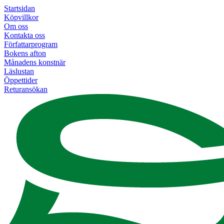
Startsidan
Köpvillkor
Om oss
Kontakta oss
Författarprogram
Bokens afton
Månadens konstnär
Läslustan
Öppettider
Returansökan