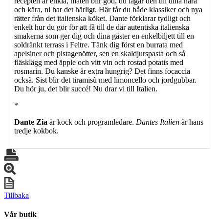
recepten är enkla, maten blir god, du lagar den till dina nära
och kära, ni har det härligt. Här får du både klassiker och nya
rätter från det italienska köket. Dante förklarar tydligt och
enkelt hur du gör för att få till de där autentiska italienska
smakerna som ger dig och dina gäster en enkelbiljett till en
soldränkt terrass i Feltre. Tänk dig först en burrata med
apelsiner och pistagenötter, sen en skaldjurspasta och så
fläsklägg med äpple och vitt vin och rostad potatis med
rosmarin. Du kanske är extra hungrig? Det finns focaccia
också. Sist blir det tiramisù med limoncello och jordgubbar.
Du hör ju, det blir succé! Nu drar vi till Italien.
*
Dante Zia
är kock och programledare.
Dantes Italien
är hans
tredje kokbok.
Tillbaka
Vår butik