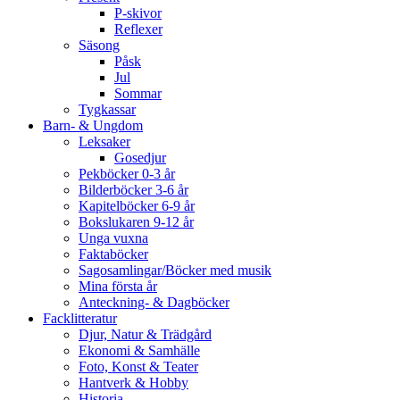
P-skivor
Reflexer
Säsong
Påsk
Jul
Sommar
Tygkassar
Barn- & Ungdom
Leksaker
Gosedjur
Pekböcker 0-3 år
Bilderböcker 3-6 år
Kapitelböcker 6-9 år
Bokslukaren 9-12 år
Unga vuxna
Faktaböcker
Sagosamlingar/Böcker med musik
Mina första år
Anteckning- & Dagböcker
Facklitteratur
Djur, Natur & Trädgård
Ekonomi & Samhälle
Foto, Konst & Teater
Hantverk & Hobby
Historia