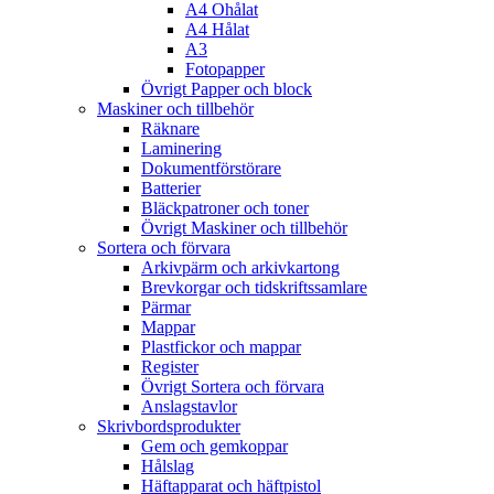
A4 Ohålat
A4 Hålat
A3
Fotopapper
Övrigt Papper och block
Maskiner och tillbehör
Räknare
Laminering
Dokumentförstörare
Batterier
Bläckpatroner och toner
Övrigt Maskiner och tillbehör
Sortera och förvara
Arkivpärm och arkivkartong
Brevkorgar och tidskriftssamlare
Pärmar
Mappar
Plastfickor och mappar
Register
Övrigt Sortera och förvara
Anslagstavlor
Skrivbordsprodukter
Gem och gemkoppar
Hålslag
Häftapparat och häftpistol