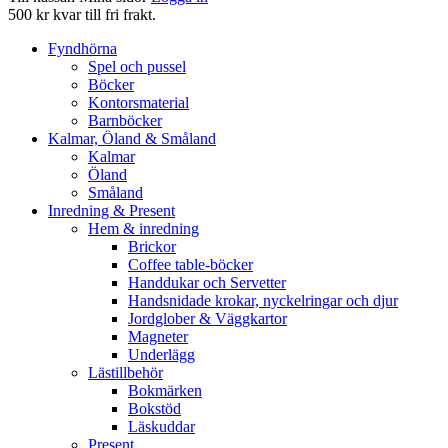
500 kr kvar till fri frakt.
Fyndhörna
Spel och pussel
Böcker
Kontorsmaterial
Barnböcker
Kalmar, Öland & Småland
Kalmar
Öland
Småland
Inredning & Present
Hem & inredning
Brickor
Coffee table-böcker
Handdukar och Servetter
Handsnidade krokar, nyckelringar och djur
Jordglober & Väggkartor
Magneter
Underlägg
Lästillbehör
Bokmärken
Bokstöd
Läskuddar
Present