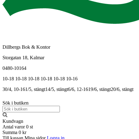
Dillbergs Bok & Kontor
Storgatan 18, Kalmar
0480-10164
10-18
10-18
10-18
10-18
10-18
10-16
30/4, 10-16
1/5, stängt
14/5, stängt
6/6, 12-16
19/6, stängt
20/6, stängt
Sök i butiken
Kundvagn
Antal varor
0
st
Summa
0 kr
Till kassan
Mina sidor
Logga in