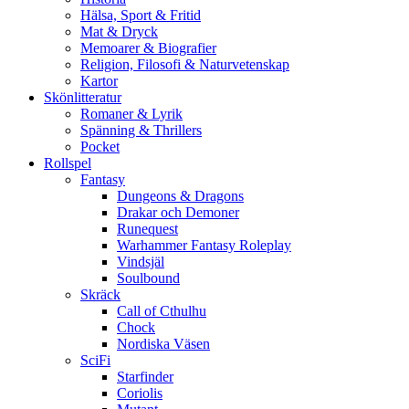
Hälsa, Sport & Fritid
Mat & Dryck
Memoarer & Biografier
Religion, Filosofi & Naturvetenskap
Kartor
Skönlitteratur
Romaner & Lyrik
Spänning & Thrillers
Pocket
Rollspel
Fantasy
Dungeons & Dragons
Drakar och Demoner
Runequest
Warhammer Fantasy Roleplay
Vindsjäl
Soulbound
Skräck
Call of Cthulhu
Chock
Nordiska Väsen
SciFi
Starfinder
Coriolis