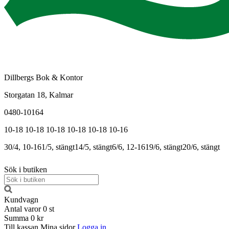
Dillbergs Bok & Kontor
Storgatan 18, Kalmar
0480-10164
10-18
10-18
10-18
10-18
10-18
10-16
30/4, 10-16
1/5, stängt
14/5, stängt
6/6, 12-16
19/6, stängt
20/6, stängt
Sök i butiken
Kundvagn
Antal varor
0
st
Summa
0 kr
Till kassan
Mina sidor
Logga in