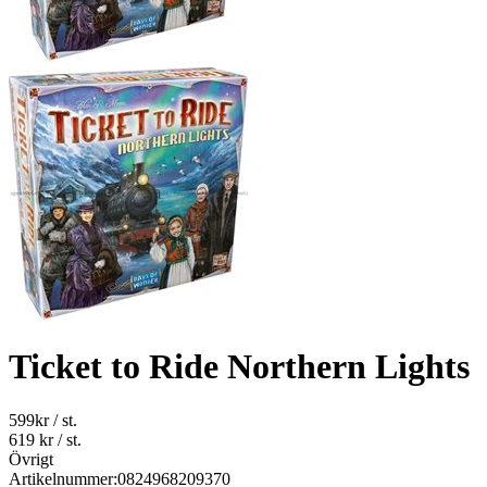
Ticket to Ride Northern Lights
599
kr
/ st.
619 kr
/ st.
Övrigt
Artikelnummer:
0824968209370