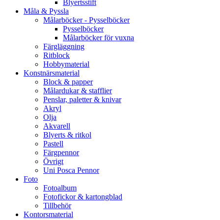
Blyertsstift
Måla & Pyssla
Målarböcker - Pysselböcker
Pysselböcker
Målarböcker för vuxna
Färgläggning
Ritblock
Hobbymaterial
Konstnärsmaterial
Block & papper
Målardukar & stafflier
Penslar, paletter & knivar
Akryl
Olja
Akvarell
Blyerts & ritkol
Pastell
Färgpennor
Övrigt
Uni Posca Pennor
Foto
Fotoalbum
Fotofickor & kartongblad
Tillbehör
Kontorsmaterial