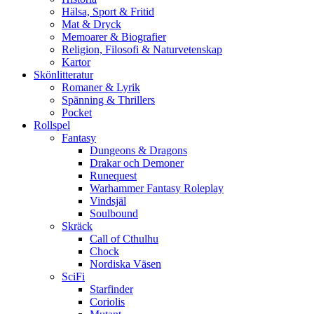
Hälsa, Sport & Fritid
Mat & Dryck
Memoarer & Biografier
Religion, Filosofi & Naturvetenskap
Kartor
Skönlitteratur
Romaner & Lyrik
Spänning & Thrillers
Pocket
Rollspel
Fantasy
Dungeons & Dragons
Drakar och Demoner
Runequest
Warhammer Fantasy Roleplay
Vindsjäl
Soulbound
Skräck
Call of Cthulhu
Chock
Nordiska Väsen
SciFi
Starfinder
Coriolis