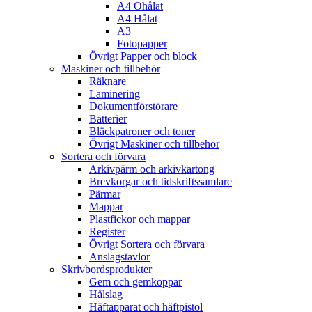
A4 Ohålat
A4 Hålat
A3
Fotopapper
Övrigt Papper och block
Maskiner och tillbehör
Räknare
Laminering
Dokumentförstörare
Batterier
Bläckpatroner och toner
Övrigt Maskiner och tillbehör
Sortera och förvara
Arkivpärm och arkivkartong
Brevkorgar och tidskriftssamlare
Pärmar
Mappar
Plastfickor och mappar
Register
Övrigt Sortera och förvara
Anslagstavlor
Skrivbordsprodukter
Gem och gemkoppar
Hålslag
Häftapparat och häftpistol