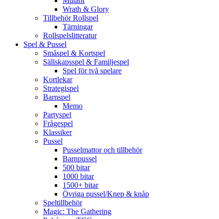
Mutant
Wrath & Glory
Tillbehör Rollspel
Tärningar
Rollspelslitteratur
Spel & Pussel
Småspel & Kortspel
Sällskapsspel & Familjespel
Spel för två spelare
Kortlekar
Strategispel
Barnspel
Memo
Partyspel
Frågespel
Klassiker
Pussel
Pusselmattor och tillbehör
Barnpussel
500 bitar
1000 bitar
1500+ bitar
Övriga pussel/Knep & knåp
Speltillbehör
Magic: The Gathering