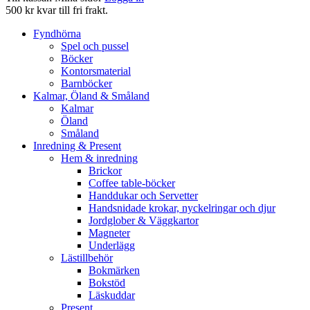
500 kr kvar till fri frakt.
Fyndhörna
Spel och pussel
Böcker
Kontorsmaterial
Barnböcker
Kalmar, Öland & Småland
Kalmar
Öland
Småland
Inredning & Present
Hem & inredning
Brickor
Coffee table-böcker
Handdukar och Servetter
Handsnidade krokar, nyckelringar och djur
Jordglober & Väggkartor
Magneter
Underlägg
Lästillbehör
Bokmärken
Bokstöd
Läskuddar
Present