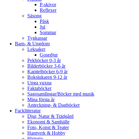
P-skivor
Reflexer
Säsong
Påsk
Jul
Sommar
Tygkassar
Barn- & Ungdom
Leksaker
Gosedjur
Pekböcker 0-3 år
Bilderböcker 3-6 år
Kapitelböcker 6-9 år
Bokslukaren 9-12 år
Unga vuxna
Faktaböcker
Sagosamlingar/Böcker med musik
Mina första år
Anteckning- & Dagböcker
Facklitteratur
Djur, Natur & Trädgård
Ekonomi & Samhälle
Foto, Konst & Teater
Hantverk & Hobby
Historia