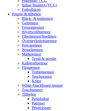
Pokémon: TCG
Italian Brainrot (TCG)
Fotbollskort
Pennor & tillbehör
Bläck- & kulpennor
Gelpennor
Frixionpennor
Blyerts/stiftpennor
Fiberpennor/fineliners
Överstrykningspennor
Poscapennor
Penselpennor
Märkpennor
Textil & porslin
Kalligrafipennor
Färgpennor
Träfärgpennor
Tuschpennor
Kritor
White-/blackboard pennor
Touchpennor
Tillbehör
Pennfodral
Patroner
Pennvässare