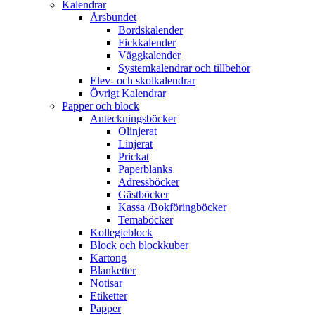
Kalendrar
Årsbundet
Bordskalender
Fickkalender
Väggkalender
Systemkalendrar och tillbehör
Elev- och skolkalendrar
Övrigt Kalendrar
Papper och block
Anteckningsböcker
Olinjerat
Linjerat
Prickat
Paperblanks
Adressböcker
Gästböcker
Kassa /Bokföringböcker
Temaböcker
Kollegieblock
Block och blockkuber
Kartong
Blanketter
Notisar
Etiketter
Papper