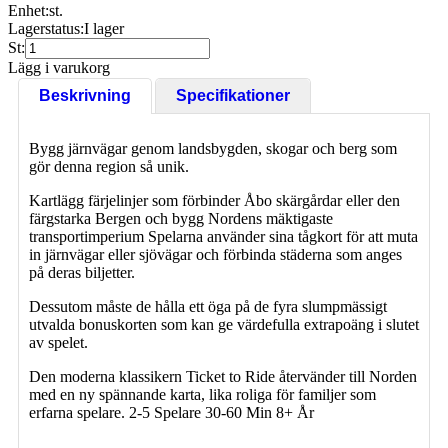
Enhet:
st.
Lagerstatus:
I lager
St:
Lägg i varukorg
Beskrivning
Specifikationer
Bygg järnvägar genom landsbygden, skogar och berg som
gör denna region så unik.
Kartlägg färjelinjer som förbinder Åbo skärgårdar eller den
färgstarka Bergen och bygg Nordens mäktigaste
transportimperium Spelarna använder sina tågkort för att muta
in järnvägar eller sjövägar och förbinda städerna som anges
på deras biljetter.
Dessutom måste de hålla ett öga på de fyra slumpmässigt
utvalda bonuskorten som kan ge värdefulla extrapoäng i slutet
av spelet.
Den moderna klassikern Ticket to Ride återvänder till Norden
med en ny spännande karta, lika roliga för familjer som
erfarna spelare. 2-5 Spelare 30-60 Min 8+ År