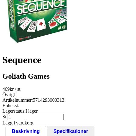
Sequence
Goliath Games
469
kr
/ st.
Övrigt
Artikelnummer:
5714293000313
Enhet:
st.
Lagerstatus:
I lager
St:
Lägg i varukorg
Beskrivning
Specifikationer