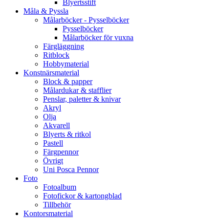
Blyertsstift
Måla & Pyssla
Målarböcker - Pysselböcker
Pysselböcker
Målarböcker för vuxna
Färgläggning
Ritblock
Hobbymaterial
Konstnärsmaterial
Block & papper
Målardukar & stafflier
Penslar, paletter & knivar
Akryl
Olja
Akvarell
Blyerts & ritkol
Pastell
Färgpennor
Övrigt
Uni Posca Pennor
Foto
Fotoalbum
Fotofickor & kartongblad
Tillbehör
Kontorsmaterial