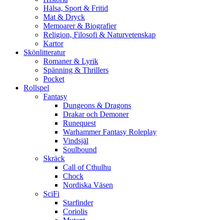
Hälsa, Sport & Fritid
Mat & Dryck
Memoarer & Biografier
Religion, Filosofi & Naturvetenskap
Kartor
Skönlitteratur
Romaner & Lyrik
Spänning & Thrillers
Pocket
Rollspel
Fantasy
Dungeons & Dragons
Drakar och Demoner
Runequest
Warhammer Fantasy Roleplay
Vindsjäl
Soulbound
Skräck
Call of Cthulhu
Chock
Nordiska Väsen
SciFi
Starfinder
Coriolis