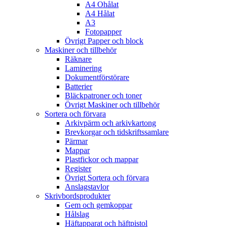
A4 Ohålat
A4 Hålat
A3
Fotopapper
Övrigt Papper och block
Maskiner och tillbehör
Räknare
Laminering
Dokumentförstörare
Batterier
Bläckpatroner och toner
Övrigt Maskiner och tillbehör
Sortera och förvara
Arkivpärm och arkivkartong
Brevkorgar och tidskriftssamlare
Pärmar
Mappar
Plastfickor och mappar
Register
Övrigt Sortera och förvara
Anslagstavlor
Skrivbordsprodukter
Gem och gemkoppar
Hålslag
Häftapparat och häftpistol