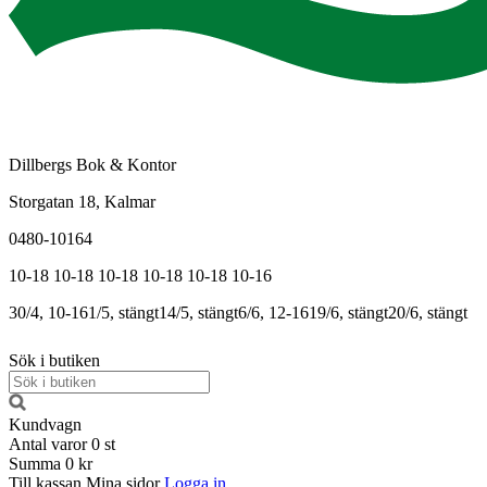
Dillbergs Bok & Kontor
Storgatan 18, Kalmar
0480-10164
10-18
10-18
10-18
10-18
10-18
10-16
30/4, 10-16
1/5, stängt
14/5, stängt
6/6, 12-16
19/6, stängt
20/6, stängt
Sök i butiken
Kundvagn
Antal varor
0
st
Summa
0 kr
Till kassan
Mina sidor
Logga in