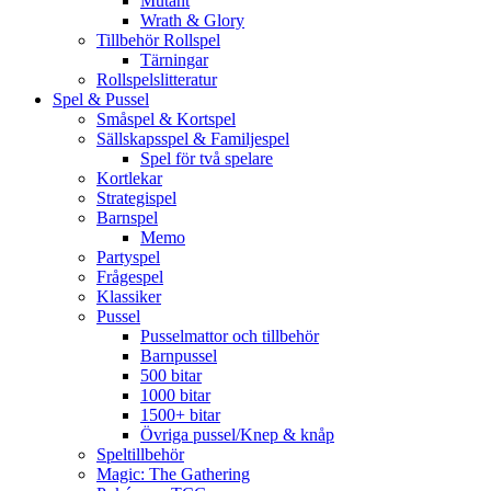
Mutant
Wrath & Glory
Tillbehör Rollspel
Tärningar
Rollspelslitteratur
Spel & Pussel
Småspel & Kortspel
Sällskapsspel & Familjespel
Spel för två spelare
Kortlekar
Strategispel
Barnspel
Memo
Partyspel
Frågespel
Klassiker
Pussel
Pusselmattor och tillbehör
Barnpussel
500 bitar
1000 bitar
1500+ bitar
Övriga pussel/Knep & knåp
Speltillbehör
Magic: The Gathering