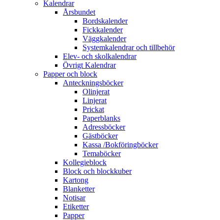
Kalendrar
Årsbundet
Bordskalender
Fickkalender
Väggkalender
Systemkalendrar och tillbehör
Elev- och skolkalendrar
Övrigt Kalendrar
Papper och block
Anteckningsböcker
Olinjerat
Linjerat
Prickat
Paperblanks
Adressböcker
Gästböcker
Kassa /Bokföringböcker
Temaböcker
Kollegieblock
Block och blockkuber
Kartong
Blanketter
Notisar
Etiketter
Papper