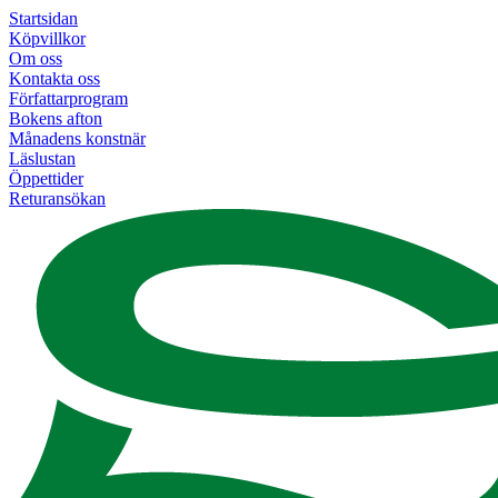
Startsidan
Köpvillkor
Om oss
Kontakta oss
Författarprogram
Bokens afton
Månadens konstnär
Läslustan
Öppettider
Returansökan