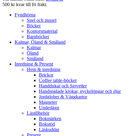
500 kr kvar till fri frakt.
Fyndhörna
Spel och pussel
Böcker
Kontorsmaterial
Barnböcker
Kalmar, Öland & Småland
Kalmar
Öland
Småland
Inredning & Present
Hem & inredning
Brickor
Coffee table-böcker
Handdukar och Servetter
Handsnidade krokar, nyckelringar och djur
Jordglober & Väggkartor
Magneter
Underlägg
Lästillbehör
Bokmärken
Bokstöd
Läskuddar
Present