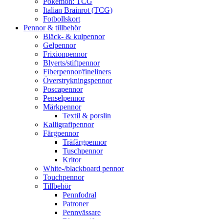
Pokémon: TCG
Italian Brainrot (TCG)
Fotbollskort
Pennor & tillbehör
Bläck- & kulpennor
Gelpennor
Frixionpennor
Blyerts/stiftpennor
Fiberpennor/fineliners
Överstrykningspennor
Poscapennor
Penselpennor
Märkpennor
Textil & porslin
Kalligrafipennor
Färgpennor
Träfärgpennor
Tuschpennor
Kritor
White-/blackboard pennor
Touchpennor
Tillbehör
Pennfodral
Patroner
Pennvässare