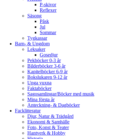
P-skivor
Reflexer
Säsong
Påsk
Jul
Sommar
Tygkassar
Barn- & Ungdom
Leksaker
Gosedjur
Pekböcker 0-3 år
Bilderböcker 3-6 år
Kapitelböcker 6-9 år
Bokslukaren 9-12 år
Unga vuxna
Faktaböcker
Sagosamlingar/Böcker med musik
Mina första år
Anteckning- & Dagböcker
Facklitteratur
Djur, Natur & Trädgård
Ekonomi & Samhälle
Foto, Konst & Teater
Hantverk & Hobby
Historia