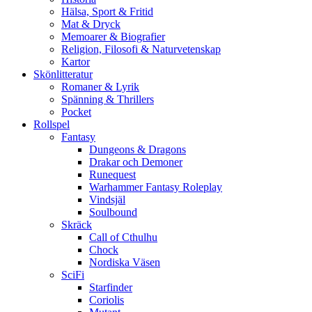
Hälsa, Sport & Fritid
Mat & Dryck
Memoarer & Biografier
Religion, Filosofi & Naturvetenskap
Kartor
Skönlitteratur
Romaner & Lyrik
Spänning & Thrillers
Pocket
Rollspel
Fantasy
Dungeons & Dragons
Drakar och Demoner
Runequest
Warhammer Fantasy Roleplay
Vindsjäl
Soulbound
Skräck
Call of Cthulhu
Chock
Nordiska Väsen
SciFi
Starfinder
Coriolis