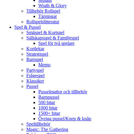
Mutant
Wrath & Glory
Tillbehör Rollspel
Tärningar
Rollspelslitteratur
Spel & Pussel
Småspel & Kortspel
Sällskapsspel & Familjespel
Spel för två spelare
Kortlekar
Strategispel
Barnspel
Memo
Partyspel
Frågespel
Klassiker
Pussel
Pusselmattor och tillbehör
Barnpussel
500 bitar
1000 bitar
1500+ bitar
Övriga pussel/Knep & knåp
Speltillbehör
Magic: The Gathering