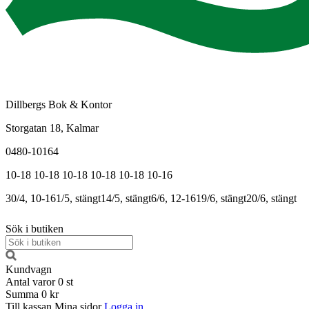
Dillbergs Bok & Kontor
Storgatan 18, Kalmar
0480-10164
10-18
10-18
10-18
10-18
10-18
10-16
30/4, 10-16
1/5, stängt
14/5, stängt
6/6, 12-16
19/6, stängt
20/6, stängt
Sök i butiken
Kundvagn
Antal varor
0
st
Summa
0 kr
Till kassan
Mina sidor
Logga in