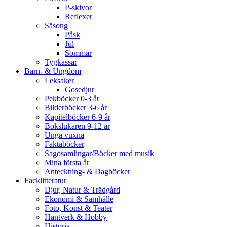
P-skivor
Reflexer
Säsong
Påsk
Jul
Sommar
Tygkassar
Barn- & Ungdom
Leksaker
Gosedjur
Pekböcker 0-3 år
Bilderböcker 3-6 år
Kapitelböcker 6-9 år
Bokslukaren 9-12 år
Unga vuxna
Faktaböcker
Sagosamlingar/Böcker med musik
Mina första år
Anteckning- & Dagböcker
Facklitteratur
Djur, Natur & Trädgård
Ekonomi & Samhälle
Foto, Konst & Teater
Hantverk & Hobby
Historia