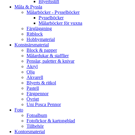
Blyertsstift
Måla & Pyssla
Målarböcker - Pysselböcker
Pysselböcker
Målarböcker för vuxna
Färgläggning
Ritblock
Hobbymaterial
Konstnärsmaterial
Block & papper
Målardukar & stafflier
Penslar, paletter & knivar
Akryl
Olja
Akvarell
Blyerts & ritkol
Pastell
Färgpennor
Övrigt
Uni Posca Pennor
Foto
Fotoalbum
Fotofickor & kartongblad
Tillbehör
Kontorsmaterial