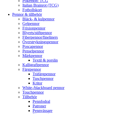
Pokémon: TCG
Italian Brainrot (TCG)
Fotbollskort
Pennor & tillbehör
Bläck- & kulpennor
Gelpennor
Frixionpennor
Blyerts/stiftpennor
Fiberpennor/fineliners
Överstrykningspennor
Poscapennor
Penselpennor
Märkpennor
Textil & porslin
Kalligrafipennor
Färgpennor
Träfärgpennor
Tuschpennor
Kritor
White-/blackboard pennor
Touchpennor
Tillbehör
Pennfodral
Patroner
Pennvässare