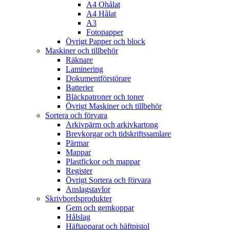
A4 Ohålat
A4 Hålat
A3
Fotopapper
Övrigt Papper och block
Maskiner och tillbehör
Räknare
Laminering
Dokumentförstörare
Batterier
Bläckpatroner och toner
Övrigt Maskiner och tillbehör
Sortera och förvara
Arkivpärm och arkivkartong
Brevkorgar och tidskriftssamlare
Pärmar
Mappar
Plastfickor och mappar
Register
Övrigt Sortera och förvara
Anslagstavlor
Skrivbordsprodukter
Gem och gemkoppar
Hålslag
Häftapparat och häftpistol