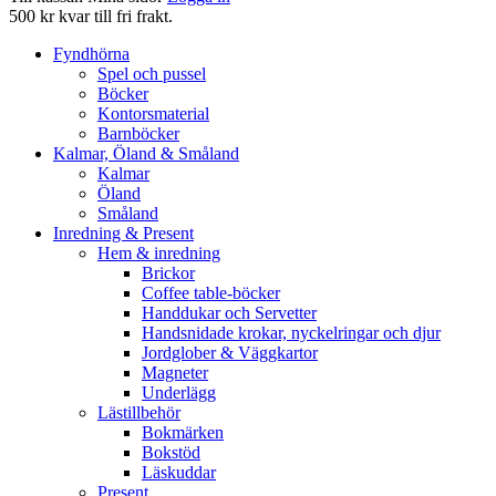
500 kr kvar till fri frakt.
Fyndhörna
Spel och pussel
Böcker
Kontorsmaterial
Barnböcker
Kalmar, Öland & Småland
Kalmar
Öland
Småland
Inredning & Present
Hem & inredning
Brickor
Coffee table-böcker
Handdukar och Servetter
Handsnidade krokar, nyckelringar och djur
Jordglober & Väggkartor
Magneter
Underlägg
Lästillbehör
Bokmärken
Bokstöd
Läskuddar
Present