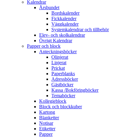
Kalendrar
Årsbundet
Bordskalender
Fickkalender
Väggkalender
Systemkalendrar och tillbehör
Elev- och skolkalendrar
Övrigt Kalendrar
Papper och block
Anteckningsböcker
Olinjerat
Linjerat
Prickat
Paperblanks
Adressböcker
Gästböcker
Kassa /Bokföringböcker
Temaböcker
Kollegieblock
Block och blockkuber
Kartong
Blanketter
Notisar
Etiketter
Papper