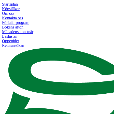
Startsidan
Köpvillkor
Om oss
Kontakta oss
Författarprogram
Bokens afton
Månadens konstnär
Läslustan
Öppettider
Returansökan