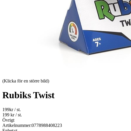
(Klicka för en större bild)
Rubiks Twist
199
kr
/ st.
199 kr
/ st.
Övrigt
Artikelnummer:
0778988408223
Enhet:
st.