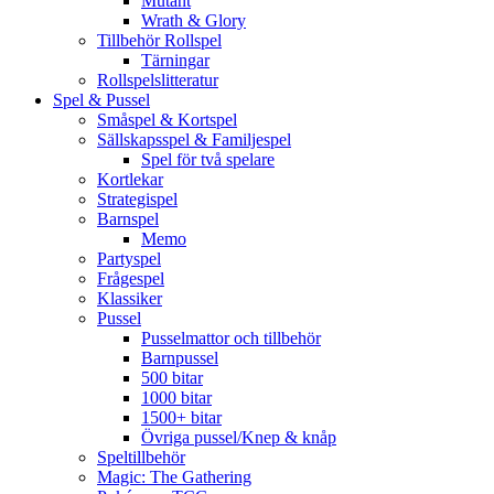
Mutant
Wrath & Glory
Tillbehör Rollspel
Tärningar
Rollspelslitteratur
Spel & Pussel
Småspel & Kortspel
Sällskapsspel & Familjespel
Spel för två spelare
Kortlekar
Strategispel
Barnspel
Memo
Partyspel
Frågespel
Klassiker
Pussel
Pusselmattor och tillbehör
Barnpussel
500 bitar
1000 bitar
1500+ bitar
Övriga pussel/Knep & knåp
Speltillbehör
Magic: The Gathering