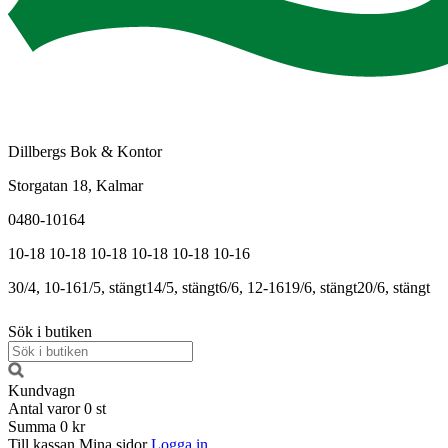
Dillbergs Bok & Kontor
Storgatan 18, Kalmar
0480-10164
10-18
10-18
10-18
10-18
10-18
10-16
30/4, 10-16
1/5, stängt
14/5, stängt
6/6, 12-16
19/6, stängt
20/6, stängt
Sök i butiken
Kundvagn
Antal varor
0
st
Summa
0 kr
Till kassan
Mina sidor
Logga in