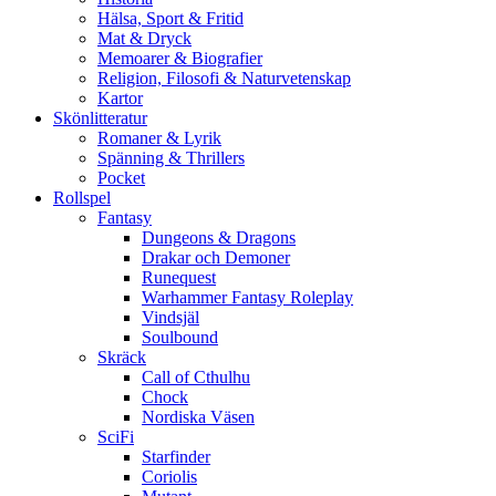
Hälsa, Sport & Fritid
Mat & Dryck
Memoarer & Biografier
Religion, Filosofi & Naturvetenskap
Kartor
Skönlitteratur
Romaner & Lyrik
Spänning & Thrillers
Pocket
Rollspel
Fantasy
Dungeons & Dragons
Drakar och Demoner
Runequest
Warhammer Fantasy Roleplay
Vindsjäl
Soulbound
Skräck
Call of Cthulhu
Chock
Nordiska Väsen
SciFi
Starfinder
Coriolis