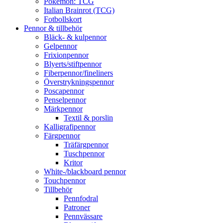
Pokémon: TCG
Italian Brainrot (TCG)
Fotbollskort
Pennor & tillbehör
Bläck- & kulpennor
Gelpennor
Frixionpennor
Blyerts/stiftpennor
Fiberpennor/fineliners
Överstrykningspennor
Poscapennor
Penselpennor
Märkpennor
Textil & porslin
Kalligrafipennor
Färgpennor
Träfärgpennor
Tuschpennor
Kritor
White-/blackboard pennor
Touchpennor
Tillbehör
Pennfodral
Patroner
Pennvässare