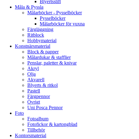
Blyertsstift
Måla & Pyssla
Målarböcker - Pysselböcker
Pysselböcker
Målarböcker för vuxna
Färgläggning
Ritblock
Hobbymaterial
Konstnärsmaterial
Block & papper
Målardukar & stafflier
Penslar, paletter & knivar
Akryl
Olja
Akvarell
Blyerts & ritkol
Pastell
Färgpennor
Övrigt
Uni Posca Pennor
Foto
Fotoalbum
Fotofickor & kartongblad
Tillbehör
Kontorsmaterial