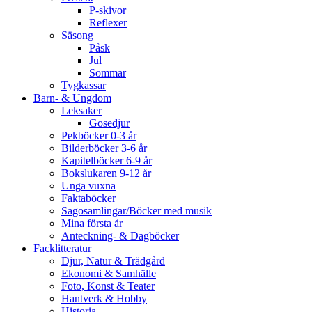
P-skivor
Reflexer
Säsong
Påsk
Jul
Sommar
Tygkassar
Barn- & Ungdom
Leksaker
Gosedjur
Pekböcker 0-3 år
Bilderböcker 3-6 år
Kapitelböcker 6-9 år
Bokslukaren 9-12 år
Unga vuxna
Faktaböcker
Sagosamlingar/Böcker med musik
Mina första år
Anteckning- & Dagböcker
Facklitteratur
Djur, Natur & Trädgård
Ekonomi & Samhälle
Foto, Konst & Teater
Hantverk & Hobby
Historia