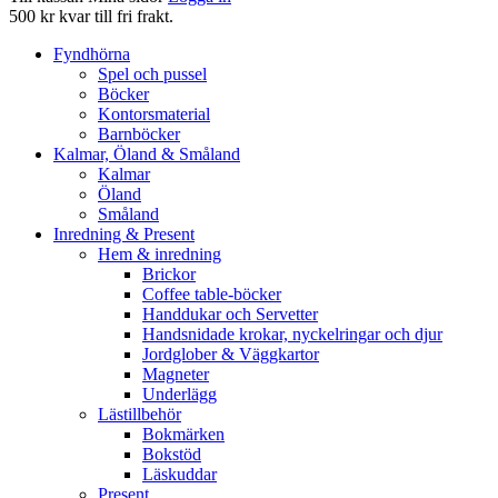
500 kr kvar till fri frakt.
Fyndhörna
Spel och pussel
Böcker
Kontorsmaterial
Barnböcker
Kalmar, Öland & Småland
Kalmar
Öland
Småland
Inredning & Present
Hem & inredning
Brickor
Coffee table-böcker
Handdukar och Servetter
Handsnidade krokar, nyckelringar och djur
Jordglober & Väggkartor
Magneter
Underlägg
Lästillbehör
Bokmärken
Bokstöd
Läskuddar
Present