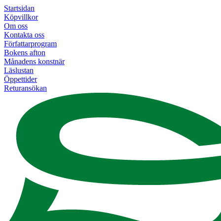
Startsidan
Köpvillkor
Om oss
Kontakta oss
Författarprogram
Bokens afton
Månadens konstnär
Läslustan
Öppettider
Returansökan