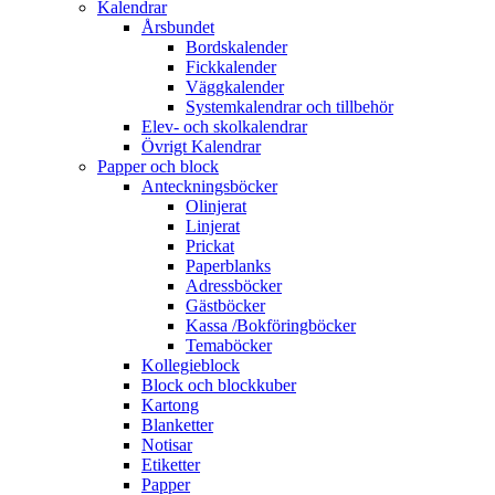
Kalendrar
Årsbundet
Bordskalender
Fickkalender
Väggkalender
Systemkalendrar och tillbehör
Elev- och skolkalendrar
Övrigt Kalendrar
Papper och block
Anteckningsböcker
Olinjerat
Linjerat
Prickat
Paperblanks
Adressböcker
Gästböcker
Kassa /Bokföringböcker
Temaböcker
Kollegieblock
Block och blockkuber
Kartong
Blanketter
Notisar
Etiketter
Papper