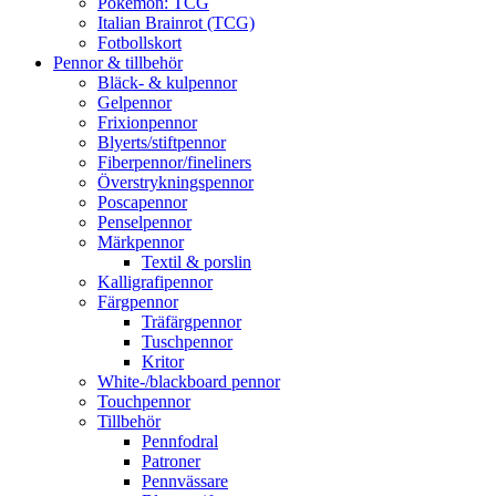
Pokémon: TCG
Italian Brainrot (TCG)
Fotbollskort
Pennor & tillbehör
Bläck- & kulpennor
Gelpennor
Frixionpennor
Blyerts/stiftpennor
Fiberpennor/fineliners
Överstrykningspennor
Poscapennor
Penselpennor
Märkpennor
Textil & porslin
Kalligrafipennor
Färgpennor
Träfärgpennor
Tuschpennor
Kritor
White-/blackboard pennor
Touchpennor
Tillbehör
Pennfodral
Patroner
Pennvässare