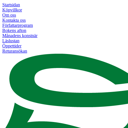
Startsidan
Köpvillkor
Om oss
Kontakta oss
Författarprogram
Bokens afton
Månadens konstnär
Läslustan
Öppettider
Returansökan