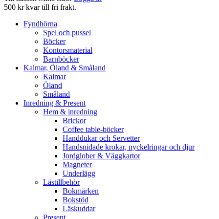
500 kr kvar till fri frakt.
Fyndhörna
Spel och pussel
Böcker
Kontorsmaterial
Barnböcker
Kalmar, Öland & Småland
Kalmar
Öland
Småland
Inredning & Present
Hem & inredning
Brickor
Coffee table-böcker
Handdukar och Servetter
Handsnidade krokar, nyckelringar och djur
Jordglober & Väggkartor
Magneter
Underlägg
Lästillbehör
Bokmärken
Bokstöd
Läskuddar
Present