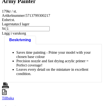
Army Painter
179
kr
/ st.
Artikelnummer:
5713799300217
Enhet:
st.
Lagerstatus:
I lager
St:
Lägg i varukorg
Beskrivning
Saves time painting - Prime your model with your
chosen base colour
Precision nozzle and fast drying acrylic primer =
Perfect coverage!
Leaves every detail on the miniature in excellent
condition.
Tillbaka