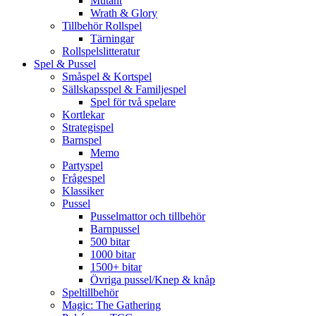
Mutant
Wrath & Glory
Tillbehör Rollspel
Tärningar
Rollspelslitteratur
Spel & Pussel
Småspel & Kortspel
Sällskapsspel & Familjespel
Spel för två spelare
Kortlekar
Strategispel
Barnspel
Memo
Partyspel
Frågespel
Klassiker
Pussel
Pusselmattor och tillbehör
Barnpussel
500 bitar
1000 bitar
1500+ bitar
Övriga pussel/Knep & knåp
Speltillbehör
Magic: The Gathering