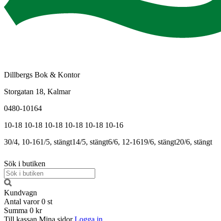
Dillbergs Bok & Kontor
Storgatan 18, Kalmar
0480-10164
10-18
10-18
10-18
10-18
10-18
10-16
30/4, 10-16
1/5, stängt
14/5, stängt
6/6, 12-16
19/6, stängt
20/6, stängt
Sök i butiken
Kundvagn
Antal varor
0
st
Summa
0 kr
Till kassan
Mina sidor
Logga in