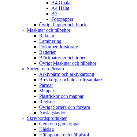
A4 Ohålat
A4 Hålat
A3
Fotopapper
Övrigt Papper och block
Maskiner och tillbehör
Räknare
Laminering
Dokumentförstörare
Batterier
Bläckpatroner och toner
Övrigt Maskiner och tillbehör
Sortera och förvara
Arkivpärm och arkivkartong
Brevkorgar och tidskriftssamlare
Pärmar
Mappar
Plastfickor och mappar
Register
Övrigt Sortera och förvara
Anslagstavlor
Skrivbordsprodukter
Gem och gemkoppar
Hålslag
Häftapparat och häftpistol