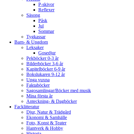
P-skivor
Reflexer
Säsong
Påsk
Jul
Sommar
Tygkassar
Barn- & Ungdom
Leksaker
Gosedjur
Pekböcker 0-3 år
Bilderböcker 3-6 år
Kapitelböcker 6-9 år
Bokslukaren 9-12 år
Unga vuxna
Faktaböcker
Sagosamlingar/Böcker med musik
Mina första år
Anteckning- & Dagböcker
Facklitteratur
Djur, Natur & Trädgård
Ekonomi & Samhälle
Foto, Konst & Teater
Hantverk & Hobby
Historia