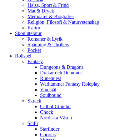
Hälsa, Sport & Fritid
Mat & Dryck
Memoarer & Biografier
Religion, Filosofi & Naturvetenskap
Kartor
Skönlitteratur
Romaner & Lyrik
Spänning & Thrillers
Pocket
Rollspel
Fantasy
Dungeons & Dragons
Drakar och Demoner
Runequest
Warhammer Fantasy Roleplay
Vindsjäl
Soulbound
Skräck
Call of Cthulhu
Chock
Nordiska Väsen
SciFi
Starfinder
Coriolis