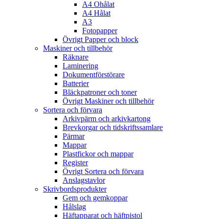
A4 Ohålat
A4 Hålat
A3
Fotopapper
Övrigt Papper och block
Maskiner och tillbehör
Räknare
Laminering
Dokumentförstörare
Batterier
Bläckpatroner och toner
Övrigt Maskiner och tillbehör
Sortera och förvara
Arkivpärm och arkivkartong
Brevkorgar och tidskriftssamlare
Pärmar
Mappar
Plastfickor och mappar
Register
Övrigt Sortera och förvara
Anslagstavlor
Skrivbordsprodukter
Gem och gemkoppar
Hålslag
Häftapparat och häftpistol