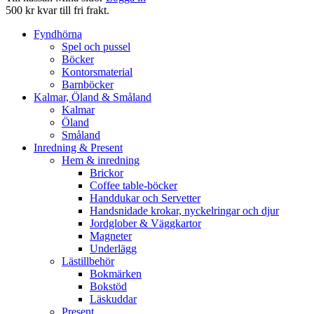
500 kr kvar till fri frakt.
Fyndhörna
Spel och pussel
Böcker
Kontorsmaterial
Barnböcker
Kalmar, Öland & Småland
Kalmar
Öland
Småland
Inredning & Present
Hem & inredning
Brickor
Coffee table-böcker
Handdukar och Servetter
Handsnidade krokar, nyckelringar och djur
Jordglober & Väggkartor
Magneter
Underlägg
Lästillbehör
Bokmärken
Bokstöd
Läskuddar
Present