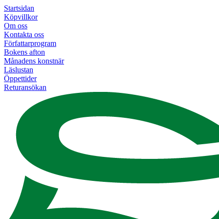
Startsidan
Köpvillkor
Om oss
Kontakta oss
Författarprogram
Bokens afton
Månadens konstnär
Läslustan
Öppettider
Returansökan