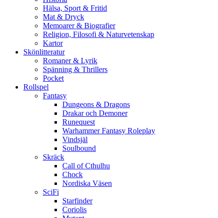
Hälsa, Sport & Fritid
Mat & Dryck
Memoarer & Biografier
Religion, Filosofi & Naturvetenskap
Kartor
Skönlitteratur
Romaner & Lyrik
Spänning & Thrillers
Pocket
Rollspel
Fantasy
Dungeons & Dragons
Drakar och Demoner
Runequest
Warhammer Fantasy Roleplay
Vindsjäl
Soulbound
Skräck
Call of Cthulhu
Chock
Nordiska Väsen
SciFi
Starfinder
Coriolis