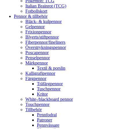
Pokémon: TCG
Italian Brainrot (TCG)
Fotbollskort
Pennor & tillbehör
Bläck- & kulpennor
Gelpennor
Frixionpennor
Blyerts/stiftpennor
Fiberpennor/fineliners
Överstrykningspennor
Poscapennor
Penselpennor
Märkpennor
Textil & porslin
Kalligrafipennor
Färgpennor
Träfärgpennor
Tuschpennor
Kritor
White-/blackboard pennor
Touchpennor
Tillbehör
Pennfodral
Patroner
Pennvässare