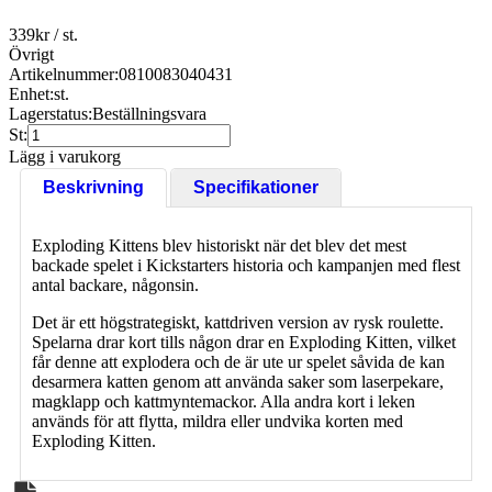
339
kr
/ st.
Övrigt
Artikelnummer:
0810083040431
Enhet:
st.
Lagerstatus:
Beställningsvara
St:
Lägg i varukorg
Beskrivning
Specifikationer
Exploding Kittens blev historiskt när det blev det mest
backade spelet i Kickstarters historia och kampanjen med flest
antal backare, någonsin.
Det är ett högstrategiskt, kattdriven version av rysk roulette.
Spelarna drar kort tills någon drar en Exploding Kitten, vilket
får denne att explodera och de är ute ur spelet såvida de kan
desarmera katten genom att använda saker som laserpekare,
magklapp och kattmyntemackor. Alla andra kort i leken
används för att flytta, mildra eller undvika korten med
Exploding Kitten.