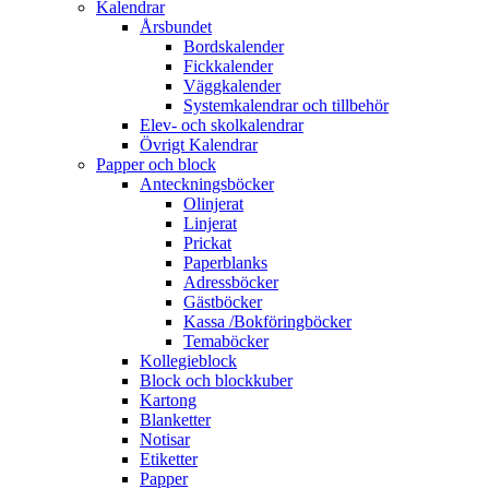
Kalendrar
Årsbundet
Bordskalender
Fickkalender
Väggkalender
Systemkalendrar och tillbehör
Elev- och skolkalendrar
Övrigt Kalendrar
Papper och block
Anteckningsböcker
Olinjerat
Linjerat
Prickat
Paperblanks
Adressböcker
Gästböcker
Kassa /Bokföringböcker
Temaböcker
Kollegieblock
Block och blockkuber
Kartong
Blanketter
Notisar
Etiketter
Papper