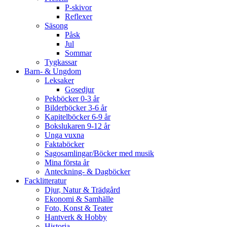
P-skivor
Reflexer
Säsong
Påsk
Jul
Sommar
Tygkassar
Barn- & Ungdom
Leksaker
Gosedjur
Pekböcker 0-3 år
Bilderböcker 3-6 år
Kapitelböcker 6-9 år
Bokslukaren 9-12 år
Unga vuxna
Faktaböcker
Sagosamlingar/Böcker med musik
Mina första år
Anteckning- & Dagböcker
Facklitteratur
Djur, Natur & Trädgård
Ekonomi & Samhälle
Foto, Konst & Teater
Hantverk & Hobby
Historia