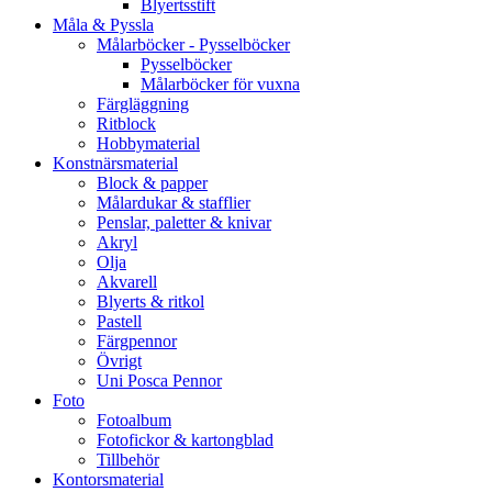
Blyertsstift
Måla & Pyssla
Målarböcker - Pysselböcker
Pysselböcker
Målarböcker för vuxna
Färgläggning
Ritblock
Hobbymaterial
Konstnärsmaterial
Block & papper
Målardukar & stafflier
Penslar, paletter & knivar
Akryl
Olja
Akvarell
Blyerts & ritkol
Pastell
Färgpennor
Övrigt
Uni Posca Pennor
Foto
Fotoalbum
Fotofickor & kartongblad
Tillbehör
Kontorsmaterial