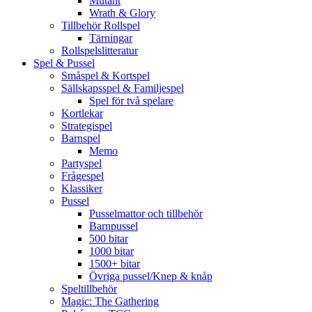
Mutant
Wrath & Glory
Tillbehör Rollspel
Tärningar
Rollspelslitteratur
Spel & Pussel
Småspel & Kortspel
Sällskapsspel & Familjespel
Spel för två spelare
Kortlekar
Strategispel
Barnspel
Memo
Partyspel
Frågespel
Klassiker
Pussel
Pusselmattor och tillbehör
Barnpussel
500 bitar
1000 bitar
1500+ bitar
Övriga pussel/Knep & knåp
Speltillbehör
Magic: The Gathering