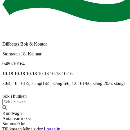
Dillbergs Bok & Kontor
Storgatan 18, Kalmar
0480-10164
10-18
10-18
10-18
10-18
10-18
10-16
30/4, 10-16
1/5, stängt
14/5, stängt
6/6, 12-16
19/6, stängt
20/6, stängt
Sök i butiken
Kundvagn
Antal varor
0
st
Summa
0 kr
Till kassan
Mina sidor
Logga in