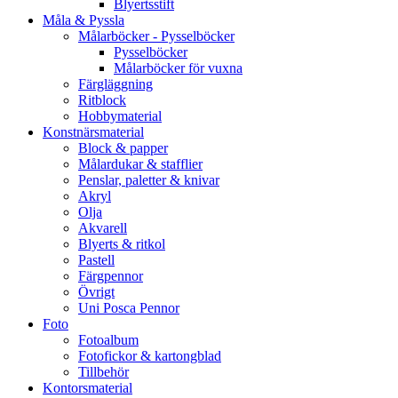
Blyertsstift
Måla & Pyssla
Målarböcker - Pysselböcker
Pysselböcker
Målarböcker för vuxna
Färgläggning
Ritblock
Hobbymaterial
Konstnärsmaterial
Block & papper
Målardukar & stafflier
Penslar, paletter & knivar
Akryl
Olja
Akvarell
Blyerts & ritkol
Pastell
Färgpennor
Övrigt
Uni Posca Pennor
Foto
Fotoalbum
Fotofickor & kartongblad
Tillbehör
Kontorsmaterial