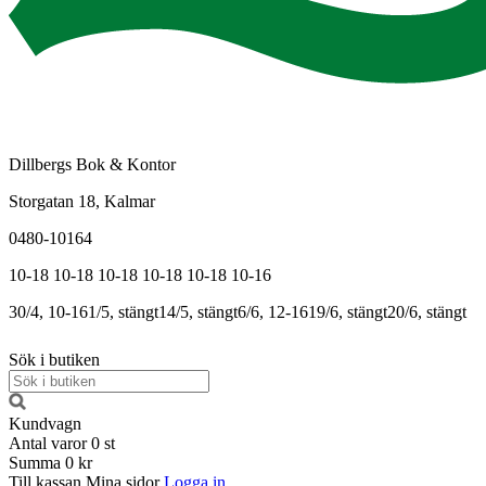
Dillbergs Bok & Kontor
Storgatan 18, Kalmar
0480-10164
10-18
10-18
10-18
10-18
10-18
10-16
30/4, 10-16
1/5, stängt
14/5, stängt
6/6, 12-16
19/6, stängt
20/6, stängt
Sök i butiken
Kundvagn
Antal varor
0
st
Summa
0 kr
Till kassan
Mina sidor
Logga in