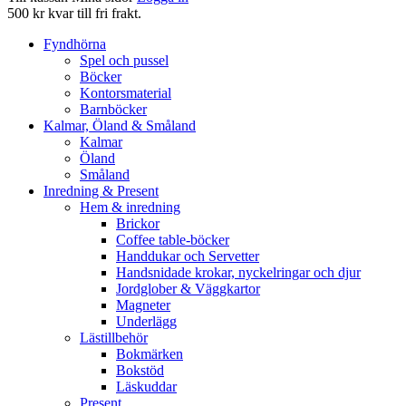
500 kr kvar till fri frakt.
Fyndhörna
Spel och pussel
Böcker
Kontorsmaterial
Barnböcker
Kalmar, Öland & Småland
Kalmar
Öland
Småland
Inredning & Present
Hem & inredning
Brickor
Coffee table-böcker
Handdukar och Servetter
Handsnidade krokar, nyckelringar och djur
Jordglober & Väggkartor
Magneter
Underlägg
Lästillbehör
Bokmärken
Bokstöd
Läskuddar
Present