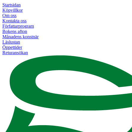
Startsidan
Köpvillkor
Om oss
Kontakta oss
Författarprogram
Bokens afton
Månadens konstnär
Läslustan
Öppettider
Returansökan