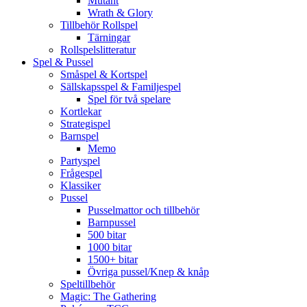
Mutant
Wrath & Glory
Tillbehör Rollspel
Tärningar
Rollspelslitteratur
Spel & Pussel
Småspel & Kortspel
Sällskapsspel & Familjespel
Spel för två spelare
Kortlekar
Strategispel
Barnspel
Memo
Partyspel
Frågespel
Klassiker
Pussel
Pusselmattor och tillbehör
Barnpussel
500 bitar
1000 bitar
1500+ bitar
Övriga pussel/Knep & knåp
Speltillbehör
Magic: The Gathering