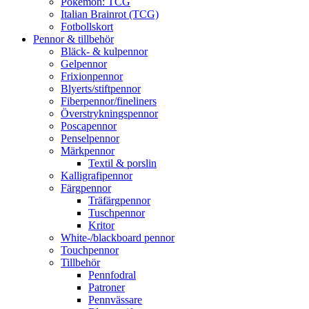
Pokémon: TCG
Italian Brainrot (TCG)
Fotbollskort
Pennor & tillbehör
Bläck- & kulpennor
Gelpennor
Frixionpennor
Blyerts/stiftpennor
Fiberpennor/fineliners
Överstrykningspennor
Poscapennor
Penselpennor
Märkpennor
Textil & porslin
Kalligrafipennor
Färgpennor
Träfärgpennor
Tuschpennor
Kritor
White-/blackboard pennor
Touchpennor
Tillbehör
Pennfodral
Patroner
Pennvässare