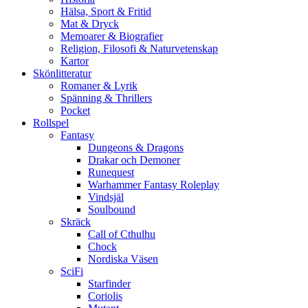
Hälsa, Sport & Fritid
Mat & Dryck
Memoarer & Biografier
Religion, Filosofi & Naturvetenskap
Kartor
Skönlitteratur
Romaner & Lyrik
Spänning & Thrillers
Pocket
Rollspel
Fantasy
Dungeons & Dragons
Drakar och Demoner
Runequest
Warhammer Fantasy Roleplay
Vindsjäl
Soulbound
Skräck
Call of Cthulhu
Chock
Nordiska Väsen
SciFi
Starfinder
Coriolis