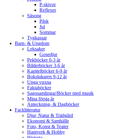
P-skivor
Reflexer
Säsong
Påsk
Jul
Sommar
Tygkassar
Barn- & Ungdom
Leksaker
Gosedjur
Pekböcker 0-3 år
Bilderböcker 3-6 år
Kapitelböcker 6-9 år
Bokslukaren 9-12 år
Unga vuxna
Faktaböcker
Sagosamlingar/Böcker med musik
Mina första år
Anteckning- & Dagböcker
Facklitteratur
Djur, Natur & Trädgård
Ekonomi & Samhälle
Foto, Konst & Teater
Hantverk & Hobby
Historia