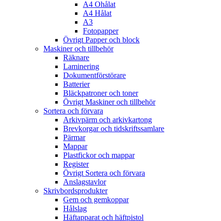
A4 Ohålat
A4 Hålat
A3
Fotopapper
Övrigt Papper och block
Maskiner och tillbehör
Räknare
Laminering
Dokumentförstörare
Batterier
Bläckpatroner och toner
Övrigt Maskiner och tillbehör
Sortera och förvara
Arkivpärm och arkivkartong
Brevkorgar och tidskriftssamlare
Pärmar
Mappar
Plastfickor och mappar
Register
Övrigt Sortera och förvara
Anslagstavlor
Skrivbordsprodukter
Gem och gemkoppar
Hålslag
Häftapparat och häftpistol