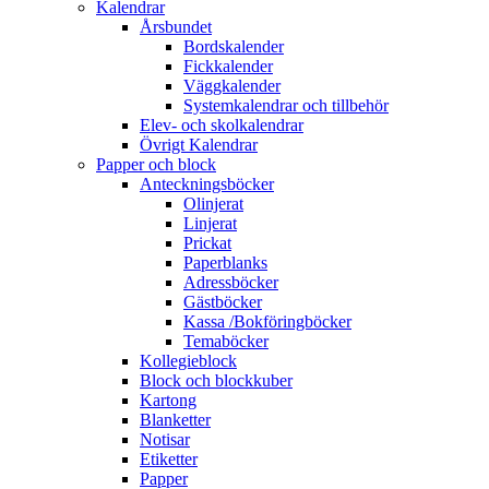
Kalendrar
Årsbundet
Bordskalender
Fickkalender
Väggkalender
Systemkalendrar och tillbehör
Elev- och skolkalendrar
Övrigt Kalendrar
Papper och block
Anteckningsböcker
Olinjerat
Linjerat
Prickat
Paperblanks
Adressböcker
Gästböcker
Kassa /Bokföringböcker
Temaböcker
Kollegieblock
Block och blockkuber
Kartong
Blanketter
Notisar
Etiketter
Papper