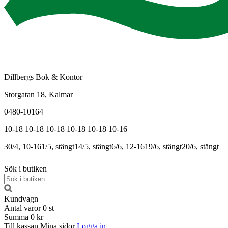
Dillbergs Bok & Kontor
Storgatan 18, Kalmar
0480-10164
10-18
10-18
10-18
10-18
10-18
10-16
30/4, 10-16
1/5, stängt
14/5, stängt
6/6, 12-16
19/6, stängt
20/6, stängt
Sök i butiken
Kundvagn
Antal varor
0
st
Summa
0 kr
Till kassan
Mina sidor
Logga in