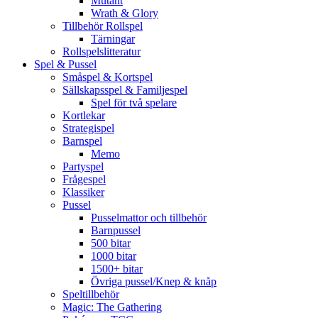
Mutant
Wrath & Glory
Tillbehör Rollspel
Tärningar
Rollspelslitteratur
Spel & Pussel
Småspel & Kortspel
Sällskapsspel & Familjespel
Spel för två spelare
Kortlekar
Strategispel
Barnspel
Memo
Partyspel
Frågespel
Klassiker
Pussel
Pusselmattor och tillbehör
Barnpussel
500 bitar
1000 bitar
1500+ bitar
Övriga pussel/Knep & knåp
Speltillbehör
Magic: The Gathering