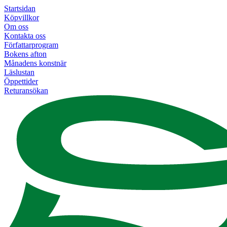
Startsidan
Köpvillkor
Om oss
Kontakta oss
Författarprogram
Bokens afton
Månadens konstnär
Läslustan
Öppettider
Returansökan