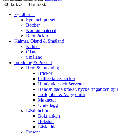
500 kr kvar till fri frakt.
Fyndhörna
Spel och pussel
Böcker
Kontorsmaterial
Barnböcker
Kalmar, Öland & Småland
Kalmar
Öland
Småland
Inredning & Present
Hem & inredning
Brickor
Coffee table-böcker
Handdukar och Servetter
Handsnidade krokar, nyckelringar och djur
Jordglober & Väggkartor
Magneter
Underlägg
Lästillbehör
Bokmärken
Bokstöd
Läskuddar
Present