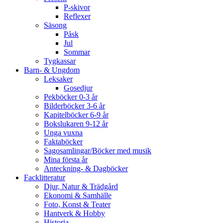
P-skivor
Reflexer
Säsong
Påsk
Jul
Sommar
Tygkassar
Barn- & Ungdom
Leksaker
Gosedjur
Pekböcker 0-3 år
Bilderböcker 3-6 år
Kapitelböcker 6-9 år
Bokslukaren 9-12 år
Unga vuxna
Faktaböcker
Sagosamlingar/Böcker med musik
Mina första år
Anteckning- & Dagböcker
Facklitteratur
Djur, Natur & Trädgård
Ekonomi & Samhälle
Foto, Konst & Teater
Hantverk & Hobby
Historia