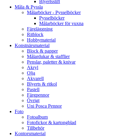
Blyertsstift
Måla & Pyssla
Målarböcker - Pysselböcker
Pysselböcker
Målarböcker för vuxna
Färgläggning
Ritblock
Hobbymaterial
Konstnärsmaterial
Block & papper
Målardukar & stafflier
Penslar, paletter & knivar
Akryl
Olja
Akvarell
Blyerts & ritkol
Pastell
Färgpennor
Övrigt
Uni Posca Pennor
Foto
Fotoalbum
Fotofickor & kartongblad
Tillbehör
Kontorsmaterial