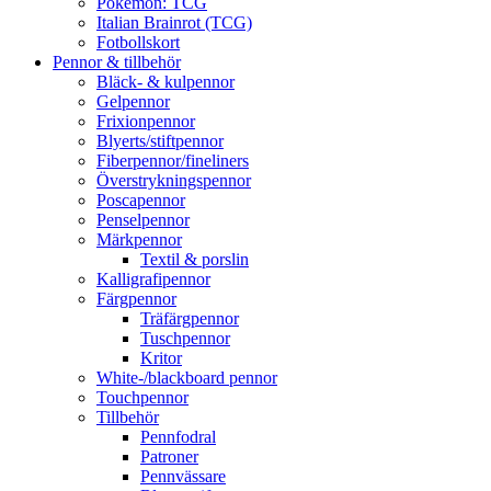
Pokémon: TCG
Italian Brainrot (TCG)
Fotbollskort
Pennor & tillbehör
Bläck- & kulpennor
Gelpennor
Frixionpennor
Blyerts/stiftpennor
Fiberpennor/fineliners
Överstrykningspennor
Poscapennor
Penselpennor
Märkpennor
Textil & porslin
Kalligrafipennor
Färgpennor
Träfärgpennor
Tuschpennor
Kritor
White-/blackboard pennor
Touchpennor
Tillbehör
Pennfodral
Patroner
Pennvässare