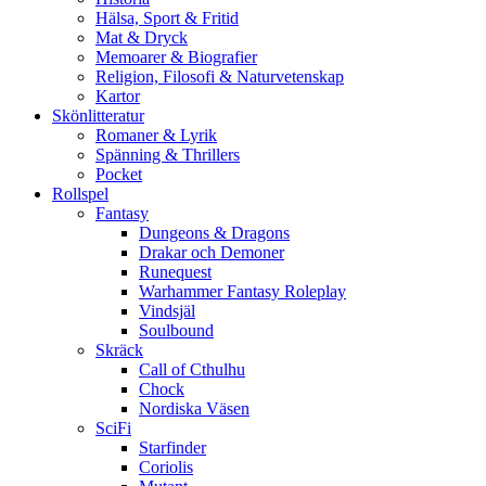
Hälsa, Sport & Fritid
Mat & Dryck
Memoarer & Biografier
Religion, Filosofi & Naturvetenskap
Kartor
Skönlitteratur
Romaner & Lyrik
Spänning & Thrillers
Pocket
Rollspel
Fantasy
Dungeons & Dragons
Drakar och Demoner
Runequest
Warhammer Fantasy Roleplay
Vindsjäl
Soulbound
Skräck
Call of Cthulhu
Chock
Nordiska Väsen
SciFi
Starfinder
Coriolis