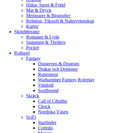
Hälsa, Sport & Fritid
Mat & Dryck
Memoarer & Biografier
Religion, Filosofi & Naturvetenskap
Kartor
Skönlitteratur
Romaner & Lyrik
Spänning & Thrillers
Pocket
Rollspel
Fantasy
Dungeons & Dragons
Drakar och Demoner
Runequest
Warhammer Fantasy Roleplay
Vindsjäl
Soulbound
Skräck
Call of Cthulhu
Chock
Nordiska Väsen
SciFi
Starfinder
Coriolis