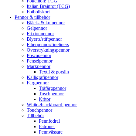
Pokémon: TCG
Italian Brainrot (TCG)
Fotbollskort
Pennor & tillbehör
Bläck- & kulpennor
Gelpennor
Frixionpennor
Blyerts/stiftpennor
Fiberpennor/fineliners
Överstrykningspennor
Poscapennor
Penselpennor
Märkpennor
Textil & porslin
Kalligrafipennor
Färgpennor
Träfärgpennor
Tuschpennor
Kritor
White-/blackboard pennor
Touchpennor
Tillbehör
Pennfodral
Patroner
Pennvässare