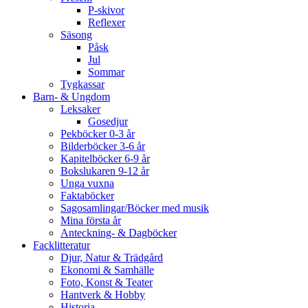
P-skivor
Reflexer
Säsong
Påsk
Jul
Sommar
Tygkassar
Barn- & Ungdom
Leksaker
Gosedjur
Pekböcker 0-3 år
Bilderböcker 3-6 år
Kapitelböcker 6-9 år
Bokslukaren 9-12 år
Unga vuxna
Faktaböcker
Sagosamlingar/Böcker med musik
Mina första år
Anteckning- & Dagböcker
Facklitteratur
Djur, Natur & Trädgård
Ekonomi & Samhälle
Foto, Konst & Teater
Hantverk & Hobby
Historia