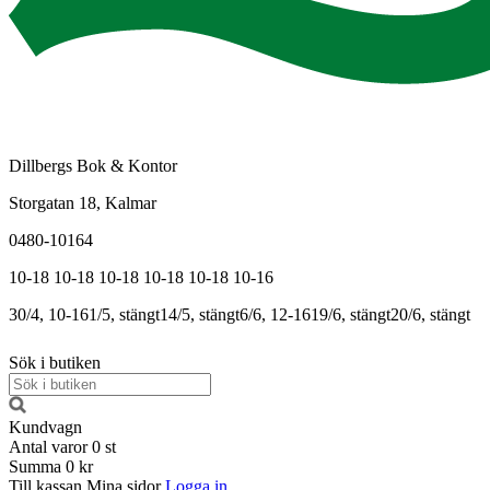
Dillbergs Bok & Kontor
Storgatan 18, Kalmar
0480-10164
10-18
10-18
10-18
10-18
10-18
10-16
30/4, 10-16
1/5, stängt
14/5, stängt
6/6, 12-16
19/6, stängt
20/6, stängt
Sök i butiken
Kundvagn
Antal varor
0
st
Summa
0 kr
Till kassan
Mina sidor
Logga in