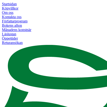
Startsidan
Köpvillkor
Om oss
Kontakta oss
Författarprogram
Bokens afton
Månadens konstnär
Läslustan
Öppettider
Returansökan