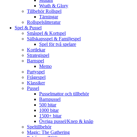
Mutant
Wrath & Glory
Tillbehör Rollspel
Tärningar
Rollspelslitteratur
Spel & Pussel
Småspel & Kortspel
Sällskapsspel & Familjespel
Spel för två spelare
Kortlekar
Strategispel
Barnspel
Memo
Partyspel
Frågespel
Klassiker
Pussel
Pusselmattor och tillbehör
Barnpussel
500 bitar
1000 bitar
1500+ bitar
Övriga pussel/Knep & knåp
Speltillbehör
Magic: The Gathering