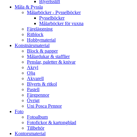
Blyertsstift
Måla & Pyssla
Målarböcker - Pysselböcker
Pysselböcker
Målarböcker för vuxna
Färgläggning
Ritblock
Hobbymaterial
Konstnärsmaterial
Block & papper
Målardukar & stafflier
Penslar, paletter & knivar
Akryl
Olja
Akvarell
Blyerts & ritkol
Pastell
Färgpennor
Övrigt
Uni Posca Pennor
Foto
Fotoalbum
Fotofickor & kartongblad
Tillbehör
Kontorsmaterial