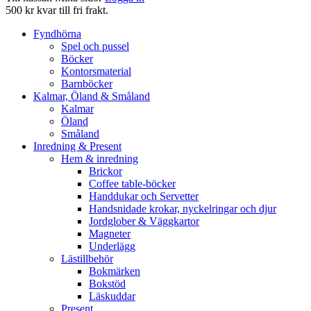
500 kr kvar till fri frakt.
Fyndhörna
Spel och pussel
Böcker
Kontorsmaterial
Barnböcker
Kalmar, Öland & Småland
Kalmar
Öland
Småland
Inredning & Present
Hem & inredning
Brickor
Coffee table-böcker
Handdukar och Servetter
Handsnidade krokar, nyckelringar och djur
Jordglober & Väggkartor
Magneter
Underlägg
Lästillbehör
Bokmärken
Bokstöd
Läskuddar
Present