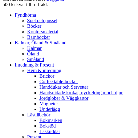
500 kr kvar till fri frakt.
Fyndhörna
Spel och pussel
Böcker
Kontorsmaterial
Barnböcker
Kalmar, Öland & Småland
Kalmar
Öland
Småland
Inredning & Present
Hem & inredning
Brickor
Coffee table-böcker
Handdukar och Servetter
Handsnidade krokar, nyckelringar och djur
Jordglober & Väggkartor
Magneter
Underlägg
Lästillbehör
Bokmärken
Bokstöd
Läskuddar
Present