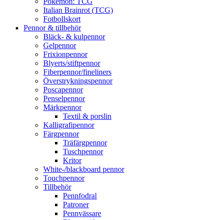
Pokémon: TCG
Italian Brainrot (TCG)
Fotbollskort
Pennor & tillbehör
Bläck- & kulpennor
Gelpennor
Frixionpennor
Blyerts/stiftpennor
Fiberpennor/fineliners
Överstrykningspennor
Poscapennor
Penselpennor
Märkpennor
Textil & porslin
Kalligrafipennor
Färgpennor
Träfärgpennor
Tuschpennor
Kritor
White-/blackboard pennor
Touchpennor
Tillbehör
Pennfodral
Patroner
Pennvässare