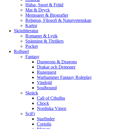
Hälsa, Sport & Fritid
Mat & Dryck
Memoarer & Biografier
Religion, Filosofi & Naturvetenskap
Kartor
Skönlitteratur
Romaner & Lyrik
Spänning & Thrillers
Pocket
Rollspel
Fantasy
Dungeons & Dragons
Drakar och Demoner
Runequest
Warhammer Fantasy Roleplay
Vindsjäl
Soulbound
Skräck
Call of Cthulhu
Chock
Nordiska Väsen
SciFi
Starfinder
Coriolis