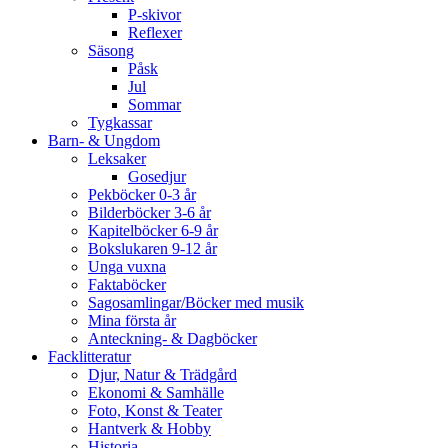
P-skivor
Reflexer
Säsong
Påsk
Jul
Sommar
Tygkassar
Barn- & Ungdom
Leksaker
Gosedjur
Pekböcker 0-3 år
Bilderböcker 3-6 år
Kapitelböcker 6-9 år
Bokslukaren 9-12 år
Unga vuxna
Faktaböcker
Sagosamlingar/Böcker med musik
Mina första år
Anteckning- & Dagböcker
Facklitteratur
Djur, Natur & Trädgård
Ekonomi & Samhälle
Foto, Konst & Teater
Hantverk & Hobby
Historia