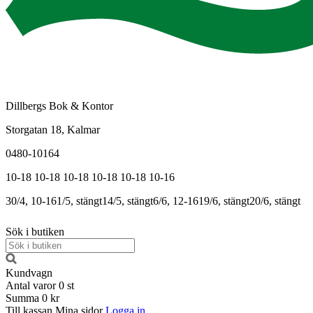
Dillbergs Bok & Kontor
Storgatan 18, Kalmar
0480-10164
10-18
10-18
10-18
10-18
10-18
10-16
30/4, 10-16
1/5, stängt
14/5, stängt
6/6, 12-16
19/6, stängt
20/6, stängt
Sök i butiken
Kundvagn
Antal varor
0
st
Summa
0 kr
Till kassan
Mina sidor
Logga in