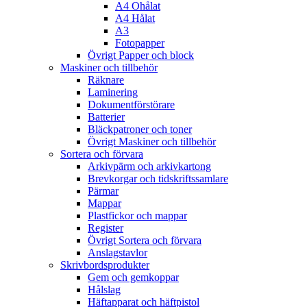
A4 Ohålat
A4 Hålat
A3
Fotopapper
Övrigt Papper och block
Maskiner och tillbehör
Räknare
Laminering
Dokumentförstörare
Batterier
Bläckpatroner och toner
Övrigt Maskiner och tillbehör
Sortera och förvara
Arkivpärm och arkivkartong
Brevkorgar och tidskriftssamlare
Pärmar
Mappar
Plastfickor och mappar
Register
Övrigt Sortera och förvara
Anslagstavlor
Skrivbordsprodukter
Gem och gemkoppar
Hålslag
Häftapparat och häftpistol