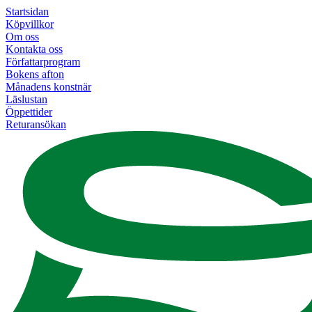
Startsidan
Köpvillkor
Om oss
Kontakta oss
Författarprogram
Bokens afton
Månadens konstnär
Läslustan
Öppettider
Returansökan