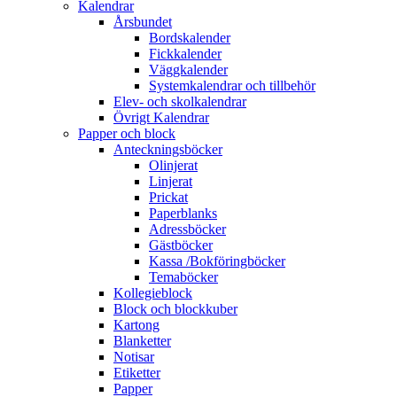
Kalendrar
Årsbundet
Bordskalender
Fickkalender
Väggkalender
Systemkalendrar och tillbehör
Elev- och skolkalendrar
Övrigt Kalendrar
Papper och block
Anteckningsböcker
Olinjerat
Linjerat
Prickat
Paperblanks
Adressböcker
Gästböcker
Kassa /Bokföringböcker
Temaböcker
Kollegieblock
Block och blockkuber
Kartong
Blanketter
Notisar
Etiketter
Papper