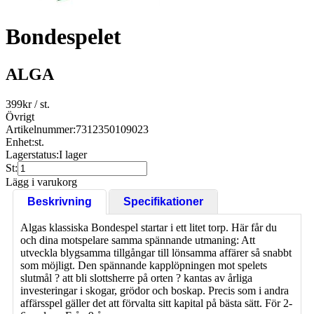
Bondespelet
ALGA
399
kr
/ st.
Övrigt
Artikelnummer:
7312350109023
Enhet:
st.
Lagerstatus:
I lager
St:
Lägg i varukorg
Beskrivning
Specifikationer
Algas klassiska Bondespel startar i ett litet torp. Här får du
och dina motspelare samma spännande utmaning: Att
utveckla blygsamma tillgångar till lönsamma affärer så snabbt
som möjligt. Den spännande kapplöpningen mot spelets
slutmål ? att bli slottsherre på orten ? kantas av årliga
investeringar i skogar, grödor och boskap. Precis som i andra
affärsspel gäller det att förvalta sitt kapital på bästa sätt. För 2-