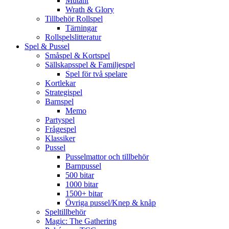
Mutant
Wrath & Glory
Tillbehör Rollspel
Tärningar
Rollspelslitteratur
Spel & Pussel
Småspel & Kortspel
Sällskapsspel & Familjespel
Spel för två spelare
Kortlekar
Strategispel
Barnspel
Memo
Partyspel
Frågespel
Klassiker
Pussel
Pusselmattor och tillbehör
Barnpussel
500 bitar
1000 bitar
1500+ bitar
Övriga pussel/Knep & knåp
Speltillbehör
Magic: The Gathering