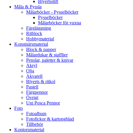
Blyertsstift
Måla & Pyssla
Målarböcker - Pysselböcker
Pysselböcker
Målarböcker för vuxna
Färgläggning
Ritblock
Hobbymaterial
Konstnärsmaterial
Block & papper
Målardukar & stafflier
Penslar, paletter & knivar
Akryl
Olja
Akvarell
Blyerts & ritkol
Pastell
Färgpennor
Övrigt
Uni Posca Pennor
Foto
Fotoalbum
Fotofickor & kartongblad
Tillbehör
Kontorsmaterial