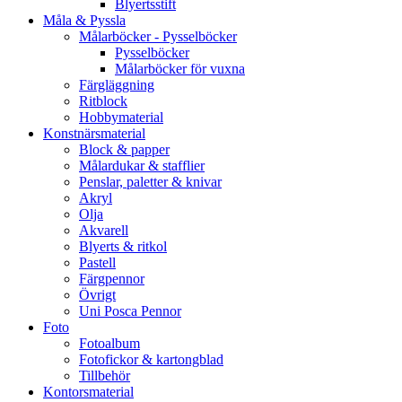
Blyertsstift
Måla & Pyssla
Målarböcker - Pysselböcker
Pysselböcker
Målarböcker för vuxna
Färgläggning
Ritblock
Hobbymaterial
Konstnärsmaterial
Block & papper
Målardukar & stafflier
Penslar, paletter & knivar
Akryl
Olja
Akvarell
Blyerts & ritkol
Pastell
Färgpennor
Övrigt
Uni Posca Pennor
Foto
Fotoalbum
Fotofickor & kartongblad
Tillbehör
Kontorsmaterial