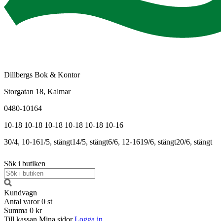
Dillbergs Bok & Kontor
Storgatan 18, Kalmar
0480-10164
10-18
10-18
10-18
10-18
10-18
10-16
30/4, 10-16
1/5, stängt
14/5, stängt
6/6, 12-16
19/6, stängt
20/6, stängt
Sök i butiken
Kundvagn
Antal varor
0
st
Summa
0 kr
Till kassan
Mina sidor
Logga in