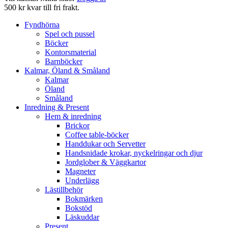
500 kr kvar till fri frakt.
Fyndhörna
Spel och pussel
Böcker
Kontorsmaterial
Barnböcker
Kalmar, Öland & Småland
Kalmar
Öland
Småland
Inredning & Present
Hem & inredning
Brickor
Coffee table-böcker
Handdukar och Servetter
Handsnidade krokar, nyckelringar och djur
Jordglober & Väggkartor
Magneter
Underlägg
Lästillbehör
Bokmärken
Bokstöd
Läskuddar
Present