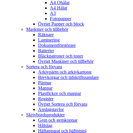
A4 Ohålat
A4 Hålat
A3
Fotopapper
Övrigt Papper och block
Maskiner och tillbehör
Räknare
Laminering
Dokumentförstörare
Batterier
Bläckpatroner och toner
Övrigt Maskiner och tillbehör
Sortera och förvara
Arkivpärm och arkivkartong
Brevkorgar och tidskriftssamlare
Pärmar
Mappar
Plastfickor och mappar
Register
Övrigt Sortera och förvara
Anslagstavlor
Skrivbordsprodukter
Gem och gemkoppar
Hålslag
Häftapparat och häftpistol