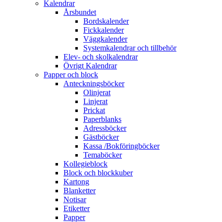
Kalendrar
Årsbundet
Bordskalender
Fickkalender
Väggkalender
Systemkalendrar och tillbehör
Elev- och skolkalendrar
Övrigt Kalendrar
Papper och block
Anteckningsböcker
Olinjerat
Linjerat
Prickat
Paperblanks
Adressböcker
Gästböcker
Kassa /Bokföringböcker
Temaböcker
Kollegieblock
Block och blockkuber
Kartong
Blanketter
Notisar
Etiketter
Papper