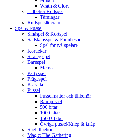
Mutant
Wrath & Glory
Tillbehör Rollspel
Tärningar
Rollspelslitteratur
Spel & Pussel
Småspel & Kortspel
Sällskapsspel & Familjespel
Spel för två spelare
Kortlekar
Strategispel
Barnspel
Memo
Partyspel
Frågespel
Klassiker
Pussel
Pusselmattor och tillbehör
Barnpussel
500 bitar
1000 bitar
1500+ bitar
Övriga pussel/Knep & knåp
Speltillbehör
Magic: The Gathering