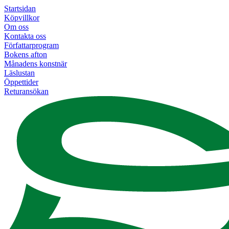
Startsidan
Köpvillkor
Om oss
Kontakta oss
Författarprogram
Bokens afton
Månadens konstnär
Läslustan
Öppettider
Returansökan