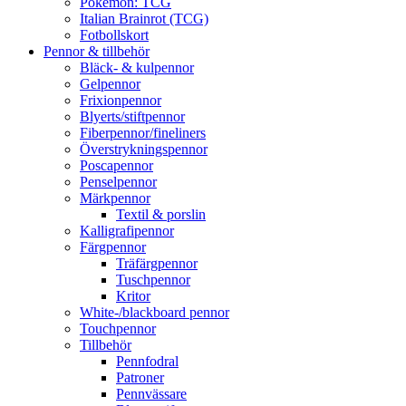
Pokémon: TCG
Italian Brainrot (TCG)
Fotbollskort
Pennor & tillbehör
Bläck- & kulpennor
Gelpennor
Frixionpennor
Blyerts/stiftpennor
Fiberpennor/fineliners
Överstrykningspennor
Poscapennor
Penselpennor
Märkpennor
Textil & porslin
Kalligrafipennor
Färgpennor
Träfärgpennor
Tuschpennor
Kritor
White-/blackboard pennor
Touchpennor
Tillbehör
Pennfodral
Patroner
Pennvässare