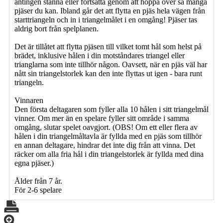
antingen stanna eller fortsätta genom att hoppa över så många
pjäser du kan. Ibland går det att flytta en pjäs hela vägen från
starttriangeln och in i triangelmålet i en omgång! Pjäser tas
aldrig bort från spelplanen.
Det är tillåtet att flytta pjäsen till vilket tomt hål som helst på
brädet, inklusive hålen i din motståndares triangel eller
trianglarna som inte tillhör någon. Oavsett, när en pjäs väl har
nått sin triangelstorlek kan den inte flyttas ut igen - bara runt
triangeln.
Vinnaren
Den första deltagaren som fyller alla 10 hålen i sitt triangelmål
vinner. Om mer än en spelare fyller sitt område i samma
omgång, slutar spelet oavgjort. (OBS! Om ett eller flera av
hålen i din triangelmåltavla är fyllda med en pjäs som tillhör
en annan deltagare, hindrar det inte dig från att vinna. Det
räcker om alla fria hål i din triangelstorlek är fyllda med dina
egna pjäser.)
Ålder från 7 år.
För 2-6 spelare