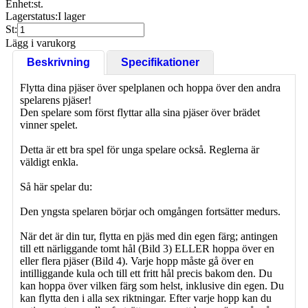
Enhet:
st.
Lagerstatus:
I lager
St:
Lägg i varukorg
Beskrivning
Specifikationer
Flytta dina pjäser över spelplanen och hoppa över den andra
spelarens pjäser!
Den spelare som först flyttar alla sina pjäser över brädet
vinner spelet.
Detta är ett bra spel för unga spelare också. Reglerna är
väldigt enkla.
Så här spelar du:
Den yngsta spelaren börjar och omgången fortsätter medurs.
När det är din tur, flytta en pjäs med din egen färg; antingen
till ett närliggande tomt hål (Bild 3) ELLER hoppa över en
eller flera pjäser (Bild 4). Varje hopp måste gå över en
intilliggande kula och till ett fritt hål precis bakom den. Du
kan hoppa över vilken färg som helst, inklusive din egen. Du
kan flytta den i alla sex riktningar. Efter varje hopp kan du