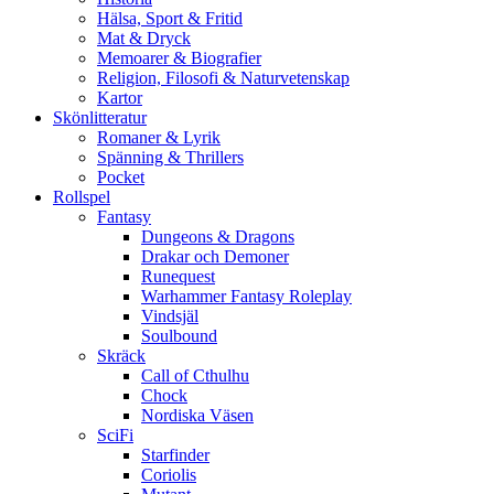
Hälsa, Sport & Fritid
Mat & Dryck
Memoarer & Biografier
Religion, Filosofi & Naturvetenskap
Kartor
Skönlitteratur
Romaner & Lyrik
Spänning & Thrillers
Pocket
Rollspel
Fantasy
Dungeons & Dragons
Drakar och Demoner
Runequest
Warhammer Fantasy Roleplay
Vindsjäl
Soulbound
Skräck
Call of Cthulhu
Chock
Nordiska Väsen
SciFi
Starfinder
Coriolis