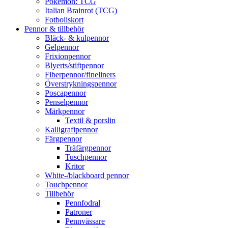
Pokémon: TCG
Italian Brainrot (TCG)
Fotbollskort
Pennor & tillbehör
Bläck- & kulpennor
Gelpennor
Frixionpennor
Blyerts/stiftpennor
Fiberpennor/fineliners
Överstrykningspennor
Poscapennor
Penselpennor
Märkpennor
Textil & porslin
Kalligrafipennor
Färgpennor
Träfärgpennor
Tuschpennor
Kritor
White-/blackboard pennor
Touchpennor
Tillbehör
Pennfodral
Patroner
Pennvässare