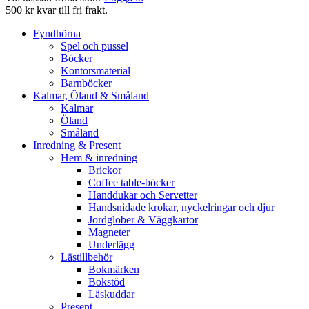
500 kr kvar till fri frakt.
Fyndhörna
Spel och pussel
Böcker
Kontorsmaterial
Barnböcker
Kalmar, Öland & Småland
Kalmar
Öland
Småland
Inredning & Present
Hem & inredning
Brickor
Coffee table-böcker
Handdukar och Servetter
Handsnidade krokar, nyckelringar och djur
Jordglober & Väggkartor
Magneter
Underlägg
Lästillbehör
Bokmärken
Bokstöd
Läskuddar
Present