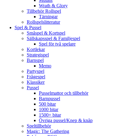
Mutant
Wrath & Glory
Tillbehör Rollspel
Tärningar
Rollspelslitteratur
Spel & Pussel
Småspel & Kortspel
Sällskapsspel & Familjespel
Spel för två spelare
Kortlekar
Strategispel
Barnspel
Memo
Partyspel
Frågespel
Klassiker
Pussel
Pusselmattor och tillbehör
Barnpussel
500 bitar
1000 bitar
1500+ bitar
Övriga pussel/Knep & knåp
Speltillbehör
Magic: The Gathering