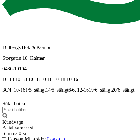
Dillbergs Bok & Kontor
Storgatan 18, Kalmar
0480-10164
10-18
10-18
10-18
10-18
10-18
10-16
30/4, 10-16
1/5, stängt
14/5, stängt
6/6, 12-16
19/6, stängt
20/6, stängt
Sök i butiken
Kundvagn
Antal varor
0
st
Summa
0 kr
Till kassan
Mina sidor
Logga in