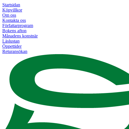
Startsidan
Köpvillkor
Om oss
Kontakta oss
Författarprogram
Bokens afton
Månadens konstnär
Läslustan
Öppettider
Returansökan