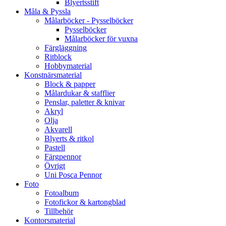
Blyertsstift
Måla & Pyssla
Målarböcker - Pysselböcker
Pysselböcker
Målarböcker för vuxna
Färgläggning
Ritblock
Hobbymaterial
Konstnärsmaterial
Block & papper
Målardukar & stafflier
Penslar, paletter & knivar
Akryl
Olja
Akvarell
Blyerts & ritkol
Pastell
Färgpennor
Övrigt
Uni Posca Pennor
Foto
Fotoalbum
Fotofickor & kartongblad
Tillbehör
Kontorsmaterial