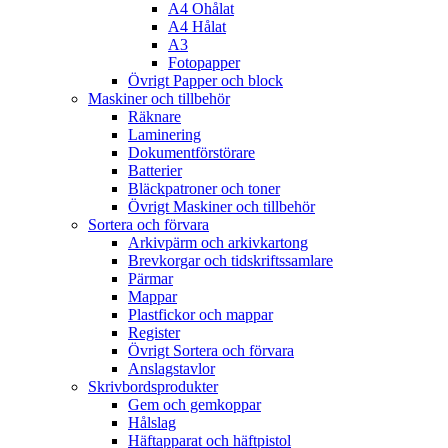
A4 Ohålat
A4 Hålat
A3
Fotopapper
Övrigt Papper och block
Maskiner och tillbehör
Räknare
Laminering
Dokumentförstörare
Batterier
Bläckpatroner och toner
Övrigt Maskiner och tillbehör
Sortera och förvara
Arkivpärm och arkivkartong
Brevkorgar och tidskriftssamlare
Pärmar
Mappar
Plastfickor och mappar
Register
Övrigt Sortera och förvara
Anslagstavlor
Skrivbordsprodukter
Gem och gemkoppar
Hålslag
Häftapparat och häftpistol