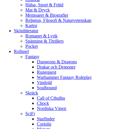
Hälsa, Sport & Fritid
Mat & Dryck
Memoarer & Biografier
Religion, Filosofi & Naturvetenskap
Kartor
Skönlitteratur
Romaner & Lyrik
Spänning & Thrillers
Pocket
Rollspel
Fantasy
Dungeons & Dragons
Drakar och Demoner
Runequest
Warhammer Fantasy Roleplay
Vindsjäl
Soulbound
Skräck
Call of Cthulhu
Chock
Nordiska Väsen
SciFi
Starfinder
Coriolis