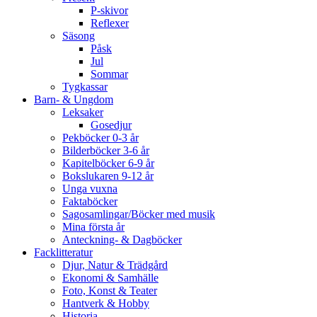
P-skivor
Reflexer
Säsong
Påsk
Jul
Sommar
Tygkassar
Barn- & Ungdom
Leksaker
Gosedjur
Pekböcker 0-3 år
Bilderböcker 3-6 år
Kapitelböcker 6-9 år
Bokslukaren 9-12 år
Unga vuxna
Faktaböcker
Sagosamlingar/Böcker med musik
Mina första år
Anteckning- & Dagböcker
Facklitteratur
Djur, Natur & Trädgård
Ekonomi & Samhälle
Foto, Konst & Teater
Hantverk & Hobby
Historia