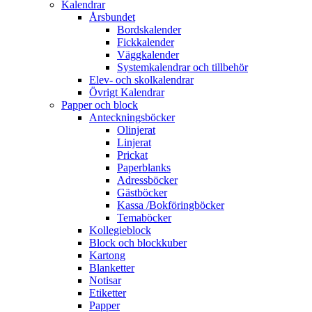
Kalendrar
Årsbundet
Bordskalender
Fickkalender
Väggkalender
Systemkalendrar och tillbehör
Elev- och skolkalendrar
Övrigt Kalendrar
Papper och block
Anteckningsböcker
Olinjerat
Linjerat
Prickat
Paperblanks
Adressböcker
Gästböcker
Kassa /Bokföringböcker
Temaböcker
Kollegieblock
Block och blockkuber
Kartong
Blanketter
Notisar
Etiketter
Papper