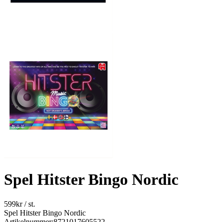
Spel Hitster Bingo Nordic
599
kr
/ st.
Spel Hitster Bingo Nordic
Artikelnummer:
8721017605522