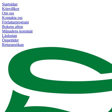
Startsidan
Köpvillkor
Om oss
Kontakta oss
Författarprogram
Bokens afton
Månadens konstnär
Läslustan
Öppettider
Returansökan