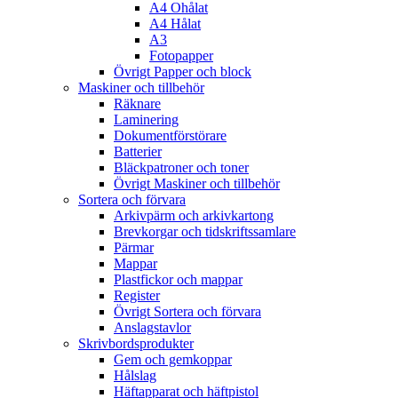
A4 Ohålat
A4 Hålat
A3
Fotopapper
Övrigt Papper och block
Maskiner och tillbehör
Räknare
Laminering
Dokumentförstörare
Batterier
Bläckpatroner och toner
Övrigt Maskiner och tillbehör
Sortera och förvara
Arkivpärm och arkivkartong
Brevkorgar och tidskriftssamlare
Pärmar
Mappar
Plastfickor och mappar
Register
Övrigt Sortera och förvara
Anslagstavlor
Skrivbordsprodukter
Gem och gemkoppar
Hålslag
Häftapparat och häftpistol