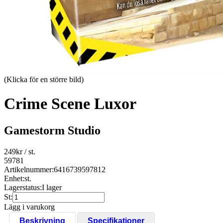
(Klicka för en större bild)
Crime Scene Luxor
Gamestorm Studio
249
kr
/ st.
59781
Artikelnummer:
6416739597812
Enhet:
st.
Lagerstatus:
I lager
St:
Lägg i varukorg
Beskrivning
Specifikationer