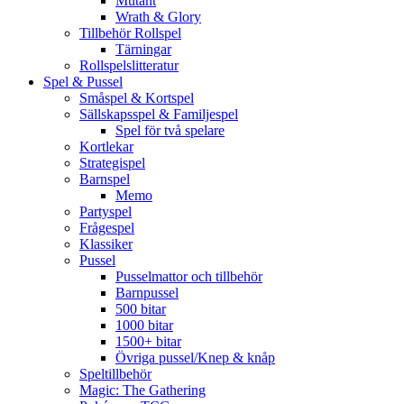
Mutant
Wrath & Glory
Tillbehör Rollspel
Tärningar
Rollspelslitteratur
Spel & Pussel
Småspel & Kortspel
Sällskapsspel & Familjespel
Spel för två spelare
Kortlekar
Strategispel
Barnspel
Memo
Partyspel
Frågespel
Klassiker
Pussel
Pusselmattor och tillbehör
Barnpussel
500 bitar
1000 bitar
1500+ bitar
Övriga pussel/Knep & knåp
Speltillbehör
Magic: The Gathering