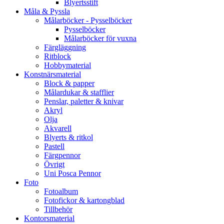
Blyertsstift
Måla & Pyssla
Målarböcker - Pysselböcker
Pysselböcker
Målarböcker för vuxna
Färgläggning
Ritblock
Hobbymaterial
Konstnärsmaterial
Block & papper
Målardukar & stafflier
Penslar, paletter & knivar
Akryl
Olja
Akvarell
Blyerts & ritkol
Pastell
Färgpennor
Övrigt
Uni Posca Pennor
Foto
Fotoalbum
Fotofickor & kartongblad
Tillbehör
Kontorsmaterial