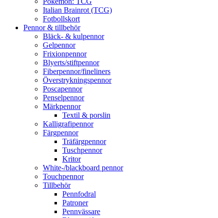
Pokémon: TCG
Italian Brainrot (TCG)
Fotbollskort
Pennor & tillbehör
Bläck- & kulpennor
Gelpennor
Frixionpennor
Blyerts/stiftpennor
Fiberpennor/fineliners
Överstrykningspennor
Poscapennor
Penselpennor
Märkpennor
Textil & porslin
Kalligrafipennor
Färgpennor
Träfärgpennor
Tuschpennor
Kritor
White-/blackboard pennor
Touchpennor
Tillbehör
Pennfodral
Patroner
Pennvässare