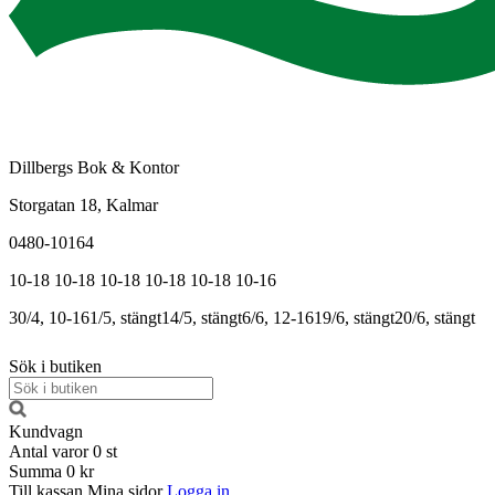
Dillbergs Bok & Kontor
Storgatan 18, Kalmar
0480-10164
10-18
10-18
10-18
10-18
10-18
10-16
30/4, 10-16
1/5, stängt
14/5, stängt
6/6, 12-16
19/6, stängt
20/6, stängt
Sök i butiken
Kundvagn
Antal varor
0
st
Summa
0 kr
Till kassan
Mina sidor
Logga in