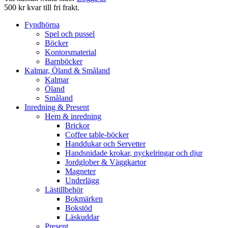
500 kr kvar till fri frakt.
Fyndhörna
Spel och pussel
Böcker
Kontorsmaterial
Barnböcker
Kalmar, Öland & Småland
Kalmar
Öland
Småland
Inredning & Present
Hem & inredning
Brickor
Coffee table-böcker
Handdukar och Servetter
Handsnidade krokar, nyckelringar och djur
Jordglober & Väggkartor
Magneter
Underlägg
Lästillbehör
Bokmärken
Bokstöd
Läskuddar
Present