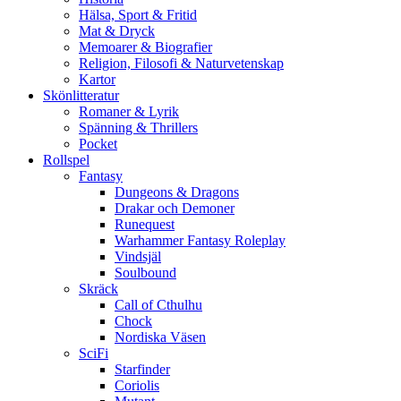
Hälsa, Sport & Fritid
Mat & Dryck
Memoarer & Biografier
Religion, Filosofi & Naturvetenskap
Kartor
Skönlitteratur
Romaner & Lyrik
Spänning & Thrillers
Pocket
Rollspel
Fantasy
Dungeons & Dragons
Drakar och Demoner
Runequest
Warhammer Fantasy Roleplay
Vindsjäl
Soulbound
Skräck
Call of Cthulhu
Chock
Nordiska Väsen
SciFi
Starfinder
Coriolis