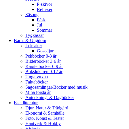
P-skivor
Reflexer
Säsong
Påsk
Jul
Sommar
Tygkassar
Barn- & Ungdom
Leksaker
Gosedjur
Pekböcker 0-3 år
Bilderböcker 3-6 år
Kapitelböcker 6-9 år
Bokslukaren 9-12 år
Unga vuxna
Faktaböcker
Sagosamlingar/Böcker med musik
Mina första år
Anteckning- & Dagböcker
Facklitteratur
Djur, Natur & Trädgård
Ekonomi & Samhälle
Foto, Konst & Teater
Hantverk & Hobby
Historia