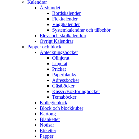
Kalendrar
Årsbundet
Bordskalender
Fickkalender
Väggkalender
Systemkalendrar och tillbehör
Elev- och skolkalendrar
Övrigt Kalendrar
Papper och block
Anteckningsböcker
Olinjerat
Linjerat
Prickat
Paperblanks
Adressböcker
Gästböcker
Kassa /Bokföringböcker
Temaböcker
Kollegieblock
Block och blockkuber
Kartong
Blanketter
Notisar
Etiketter
Papper