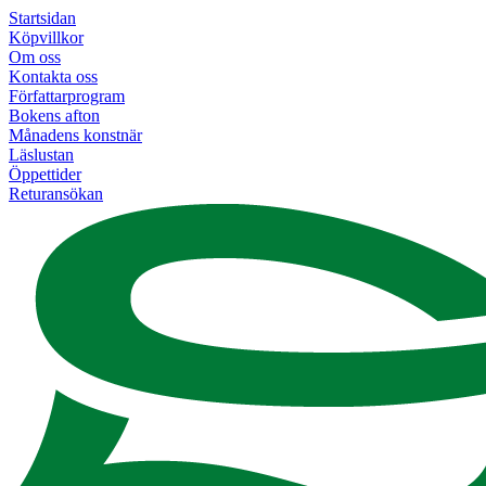
Startsidan
Köpvillkor
Om oss
Kontakta oss
Författarprogram
Bokens afton
Månadens konstnär
Läslustan
Öppettider
Returansökan