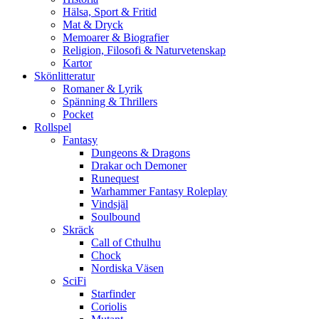
Hälsa, Sport & Fritid
Mat & Dryck
Memoarer & Biografier
Religion, Filosofi & Naturvetenskap
Kartor
Skönlitteratur
Romaner & Lyrik
Spänning & Thrillers
Pocket
Rollspel
Fantasy
Dungeons & Dragons
Drakar och Demoner
Runequest
Warhammer Fantasy Roleplay
Vindsjäl
Soulbound
Skräck
Call of Cthulhu
Chock
Nordiska Väsen
SciFi
Starfinder
Coriolis