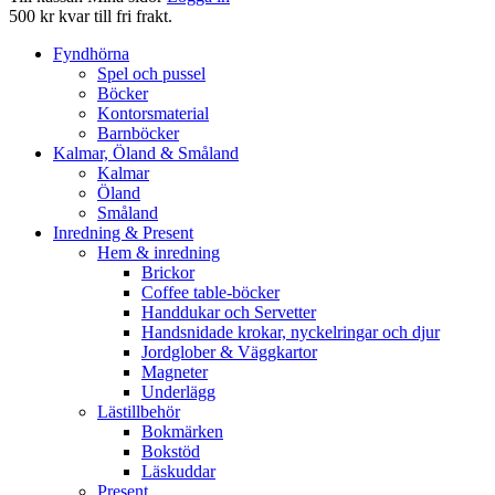
500 kr kvar till fri frakt.
Fyndhörna
Spel och pussel
Böcker
Kontorsmaterial
Barnböcker
Kalmar, Öland & Småland
Kalmar
Öland
Småland
Inredning & Present
Hem & inredning
Brickor
Coffee table-böcker
Handdukar och Servetter
Handsnidade krokar, nyckelringar och djur
Jordglober & Väggkartor
Magneter
Underlägg
Lästillbehör
Bokmärken
Bokstöd
Läskuddar
Present