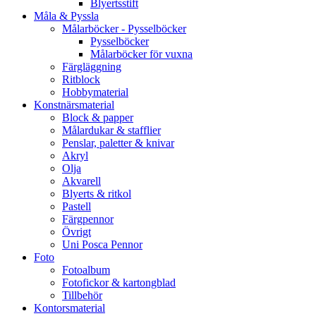
Blyertsstift
Måla & Pyssla
Målarböcker - Pysselböcker
Pysselböcker
Målarböcker för vuxna
Färgläggning
Ritblock
Hobbymaterial
Konstnärsmaterial
Block & papper
Målardukar & stafflier
Penslar, paletter & knivar
Akryl
Olja
Akvarell
Blyerts & ritkol
Pastell
Färgpennor
Övrigt
Uni Posca Pennor
Foto
Fotoalbum
Fotofickor & kartongblad
Tillbehör
Kontorsmaterial