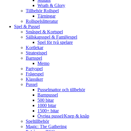
Mutant
Wrath & Glory
Tillbehör Rollspel
Tärningar
Rollspelslitteratur
Spel & Pussel
Småspel & Kortspel
Sällskapsspel & Familjespel
Spel för två spelare
Kortlekar
Strategispel
Barnspel
Memo
Partyspel
Frågespel
Klassiker
Pussel
Pusselmattor och tillbehör
Barnpussel
500 bitar
1000 bitar
1500+ bitar
Övriga pussel/Knep & knåp
Speltillbehör
Magic: The Gathering