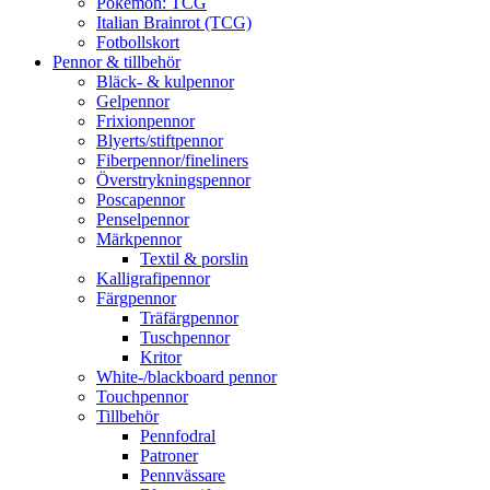
Pokémon: TCG
Italian Brainrot (TCG)
Fotbollskort
Pennor & tillbehör
Bläck- & kulpennor
Gelpennor
Frixionpennor
Blyerts/stiftpennor
Fiberpennor/fineliners
Överstrykningspennor
Poscapennor
Penselpennor
Märkpennor
Textil & porslin
Kalligrafipennor
Färgpennor
Träfärgpennor
Tuschpennor
Kritor
White-/blackboard pennor
Touchpennor
Tillbehör
Pennfodral
Patroner
Pennvässare