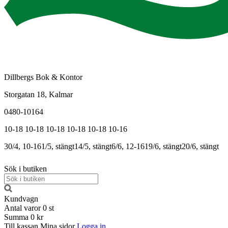
Dillbergs Bok & Kontor
Storgatan 18, Kalmar
0480-10164
10-18
10-18
10-18
10-18
10-18
10-16
30/4, 10-16
1/5, stängt
14/5, stängt
6/6, 12-16
19/6, stängt
20/6, stängt
Sök i butiken
Kundvagn
Antal varor
0
st
Summa
0 kr
Till kassan
Mina sidor
Logga in