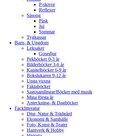
P-skivor
Reflexer
Säsong
Påsk
Jul
Sommar
Tygkassar
Barn- & Ungdom
Leksaker
Gosedjur
Pekböcker 0-3 år
Bilderböcker 3-6 år
Kapitelböcker 6-9 år
Bokslukaren 9-12 år
Unga vuxna
Faktaböcker
Sagosamlingar/Böcker med musik
Mina första år
Anteckning- & Dagböcker
Facklitteratur
Djur, Natur & Trädgård
Ekonomi & Samhälle
Foto, Konst & Teater
Hantverk & Hobby
Historia