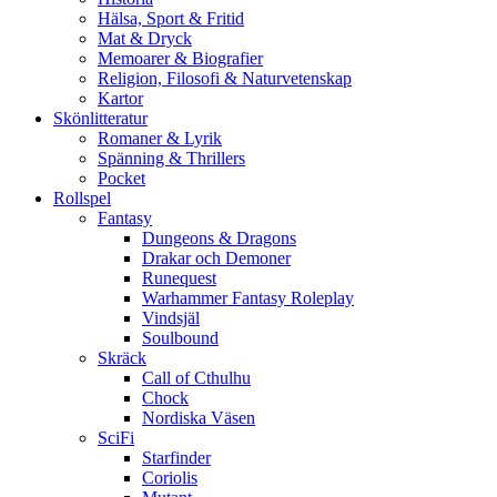
Hälsa, Sport & Fritid
Mat & Dryck
Memoarer & Biografier
Religion, Filosofi & Naturvetenskap
Kartor
Skönlitteratur
Romaner & Lyrik
Spänning & Thrillers
Pocket
Rollspel
Fantasy
Dungeons & Dragons
Drakar och Demoner
Runequest
Warhammer Fantasy Roleplay
Vindsjäl
Soulbound
Skräck
Call of Cthulhu
Chock
Nordiska Väsen
SciFi
Starfinder
Coriolis