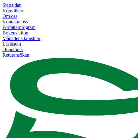
Startsidan
Köpvillkor
Om oss
Kontakta oss
Författarprogram
Bokens afton
Månadens konstnär
Läslustan
Öppettider
Returansökan