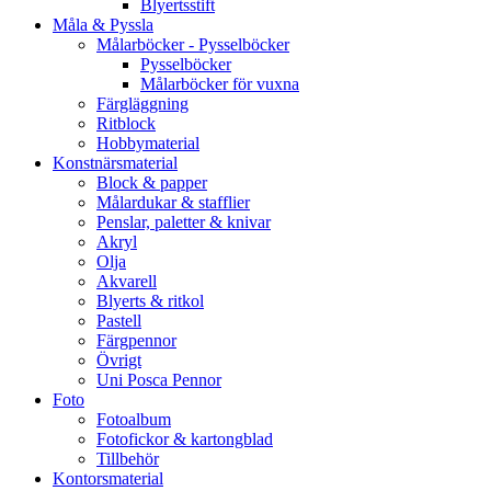
Blyertsstift
Måla & Pyssla
Målarböcker - Pysselböcker
Pysselböcker
Målarböcker för vuxna
Färgläggning
Ritblock
Hobbymaterial
Konstnärsmaterial
Block & papper
Målardukar & stafflier
Penslar, paletter & knivar
Akryl
Olja
Akvarell
Blyerts & ritkol
Pastell
Färgpennor
Övrigt
Uni Posca Pennor
Foto
Fotoalbum
Fotofickor & kartongblad
Tillbehör
Kontorsmaterial