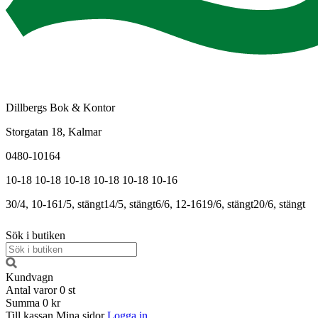
Dillbergs Bok & Kontor
Storgatan 18, Kalmar
0480-10164
10-18
10-18
10-18
10-18
10-18
10-16
30/4, 10-16
1/5, stängt
14/5, stängt
6/6, 12-16
19/6, stängt
20/6, stängt
Sök i butiken
Kundvagn
Antal varor
0
st
Summa
0 kr
Till kassan
Mina sidor
Logga in