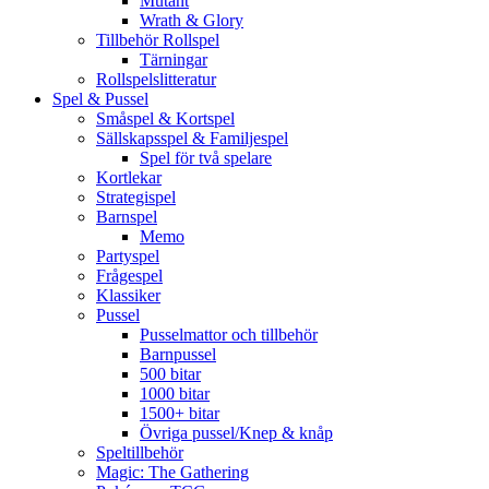
Mutant
Wrath & Glory
Tillbehör Rollspel
Tärningar
Rollspelslitteratur
Spel & Pussel
Småspel & Kortspel
Sällskapsspel & Familjespel
Spel för två spelare
Kortlekar
Strategispel
Barnspel
Memo
Partyspel
Frågespel
Klassiker
Pussel
Pusselmattor och tillbehör
Barnpussel
500 bitar
1000 bitar
1500+ bitar
Övriga pussel/Knep & knåp
Speltillbehör
Magic: The Gathering