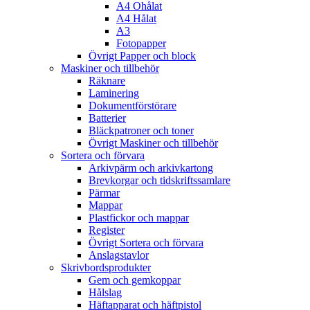
A4 Ohålat
A4 Hålat
A3
Fotopapper
Övrigt Papper och block
Maskiner och tillbehör
Räknare
Laminering
Dokumentförstörare
Batterier
Bläckpatroner och toner
Övrigt Maskiner och tillbehör
Sortera och förvara
Arkivpärm och arkivkartong
Brevkorgar och tidskriftssamlare
Pärmar
Mappar
Plastfickor och mappar
Register
Övrigt Sortera och förvara
Anslagstavlor
Skrivbordsprodukter
Gem och gemkoppar
Hålslag
Häftapparat och häftpistol