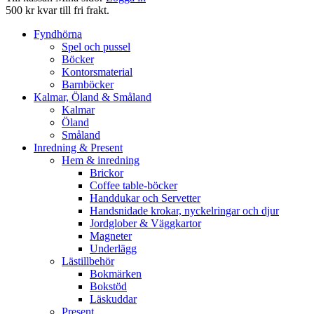
500 kr kvar till fri frakt.
Fyndhörna
Spel och pussel
Böcker
Kontorsmaterial
Barnböcker
Kalmar, Öland & Småland
Kalmar
Öland
Småland
Inredning & Present
Hem & inredning
Brickor
Coffee table-böcker
Handdukar och Servetter
Handsnidade krokar, nyckelringar och djur
Jordglober & Väggkartor
Magneter
Underlägg
Lästillbehör
Bokmärken
Bokstöd
Läskuddar
Present