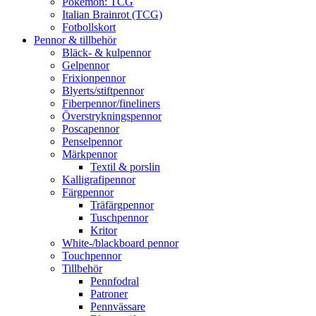
Pokémon: TCG
Italian Brainrot (TCG)
Fotbollskort
Pennor & tillbehör
Bläck- & kulpennor
Gelpennor
Frixionpennor
Blyerts/stiftpennor
Fiberpennor/fineliners
Överstrykningspennor
Poscapennor
Penselpennor
Märkpennor
Textil & porslin
Kalligrafipennor
Färgpennor
Träfärgpennor
Tuschpennor
Kritor
White-/blackboard pennor
Touchpennor
Tillbehör
Pennfodral
Patroner
Pennvässare