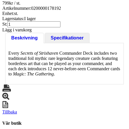
799
kr
/ st.
Artikelnummer:
0200000178192
Enhet:
st.
Lagerstatus:
I lager
St:
Lägg i varukorg
Beskrivning
Specifikationer
Every
Secrets of Strixhaven
Commander Deck includes two
traditional foil mythic rare legendary creature cards featuring
borderless art that can be played as your commander, and
each deck introduces 12 never-before-seen Commander cards
to
Magic: The Gathering
.
Tillbaka
Vår butik