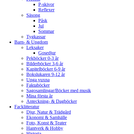
P-skivor
Reflexer
Säsong
Påsk
Jul
Sommar
Tygkassar
Barn- & Ungdom
Leksaker
Gosedjur
Pekböcker 0-3 år
Bilderböcker 3-6 år
Kapitelböcker 6-9 år
Bokslukaren 9-12 år
Unga vuxna
Faktaböcker
Sagosamlingar/Böcker med musik
Mina första år
Anteckning- & Dagböcker
Facklitteratur
Djur, Natur & Trädgård
Ekonomi & Samhälle
Foto, Konst & Teater
Hantverk & Hobby
Historia