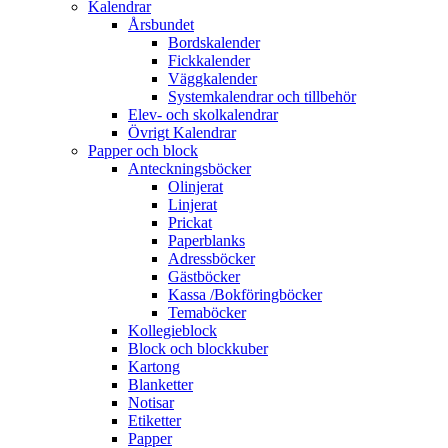
Kalendrar
Årsbundet
Bordskalender
Fickkalender
Väggkalender
Systemkalendrar och tillbehör
Elev- och skolkalendrar
Övrigt Kalendrar
Papper och block
Anteckningsböcker
Olinjerat
Linjerat
Prickat
Paperblanks
Adressböcker
Gästböcker
Kassa /Bokföringböcker
Temaböcker
Kollegieblock
Block och blockkuber
Kartong
Blanketter
Notisar
Etiketter
Papper