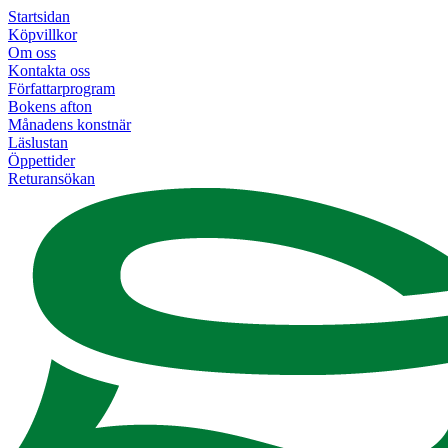
Startsidan
Köpvillkor
Om oss
Kontakta oss
Författarprogram
Bokens afton
Månadens konstnär
Läslustan
Öppettider
Returansökan