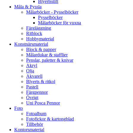
Blyertsstift
Måla & Pyssla
Målarböcker - Pysselböcker
Pysselböcker
Målarböcker för vuxna
Färgläggning
Ritblock
Hobbymaterial
Konstnärsmaterial
Block & papper
Målardukar & stafflier
Penslar, paletter & knivar
Akryl
Olja
Akvarell
Blyerts & ritkol
Pastell
Färgpennor
Övrigt
Uni Posca Pennor
Foto
Fotoalbum
Fotofickor & kartongblad
Tillbehör
Kontorsmaterial