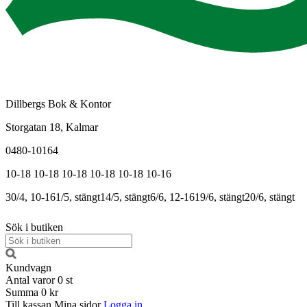
Dillbergs Bok & Kontor
Storgatan 18, Kalmar
0480-10164
10-18
10-18
10-18
10-18
10-18
10-16
30/4, 10-16
1/5, stängt
14/5, stängt
6/6, 12-16
19/6, stängt
20/6, stängt
Sök i butiken
Kundvagn
Antal varor
0
st
Summa
0 kr
Till kassan
Mina sidor
Logga in