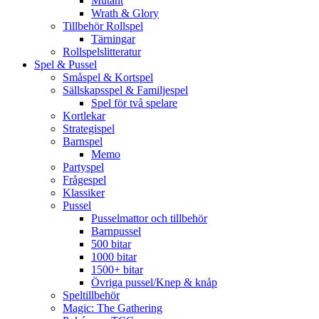
Mutant
Wrath & Glory
Tillbehör Rollspel
Tärningar
Rollspelslitteratur
Spel & Pussel
Småspel & Kortspel
Sällskapsspel & Familjespel
Spel för två spelare
Kortlekar
Strategispel
Barnspel
Memo
Partyspel
Frågespel
Klassiker
Pussel
Pusselmattor och tillbehör
Barnpussel
500 bitar
1000 bitar
1500+ bitar
Övriga pussel/Knep & knåp
Speltillbehör
Magic: The Gathering