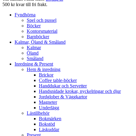
500 kr kvar till fri frakt.
Fyndhörna
Spel och pussel
Böcker
Kontorsmaterial
Barnböcker
Kalmar, Öland & Småland
Kalmar
Öland
Småland
Inredning & Present
Hem & inredning
Brickor
Coffee table-böcker
Handdukar och Servetter
Handsnidade krokar, nyckelringar och djur
Jordglober & Väggkartor
Magneter
Underlägg
Lästillbehör
Bokmärken
Bokstöd
Läskuddar
Present