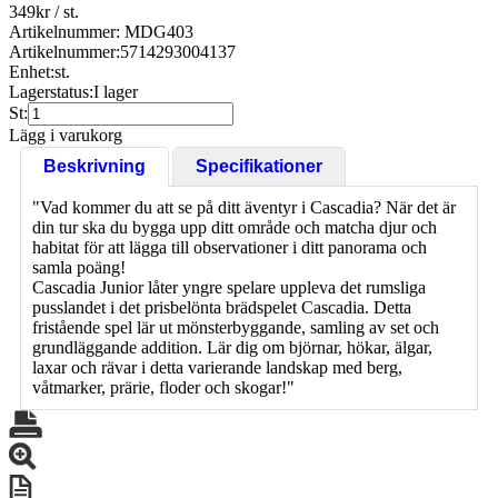
349
kr
/ st.
Artikelnummer: MDG403
Artikelnummer:
5714293004137
Enhet:
st.
Lagerstatus:
I lager
St:
Lägg i varukorg
Beskrivning
Specifikationer
"Vad kommer du att se på ditt äventyr i Cascadia? När det är
din tur ska du bygga upp ditt område och matcha djur och
habitat för att lägga till observationer i ditt panorama och
samla poäng!
Cascadia Junior låter yngre spelare uppleva det rumsliga
pusslandet i det prisbelönta brädspelet Cascadia. Detta
fristående spel lär ut mönsterbyggande, samling av set och
grundläggande addition. Lär dig om björnar, hökar, älgar,
laxar och rävar i detta varierande landskap med berg,
våtmarker, prärie, floder och skogar!"