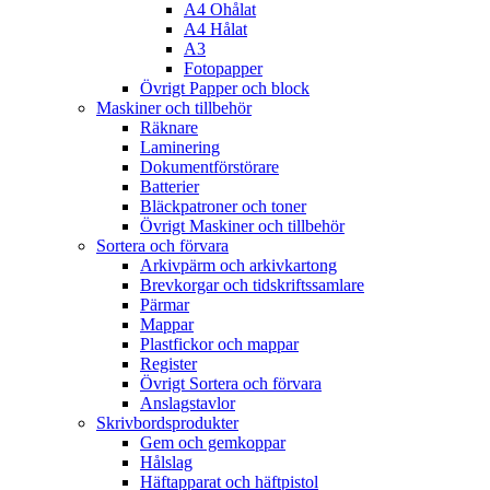
A4 Ohålat
A4 Hålat
A3
Fotopapper
Övrigt Papper och block
Maskiner och tillbehör
Räknare
Laminering
Dokumentförstörare
Batterier
Bläckpatroner och toner
Övrigt Maskiner och tillbehör
Sortera och förvara
Arkivpärm och arkivkartong
Brevkorgar och tidskriftssamlare
Pärmar
Mappar
Plastfickor och mappar
Register
Övrigt Sortera och förvara
Anslagstavlor
Skrivbordsprodukter
Gem och gemkoppar
Hålslag
Häftapparat och häftpistol