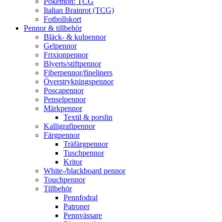
Pokémon: TCG
Italian Brainrot (TCG)
Fotbollskort
Pennor & tillbehör
Bläck- & kulpennor
Gelpennor
Frixionpennor
Blyerts/stiftpennor
Fiberpennor/fineliners
Överstrykningspennor
Poscapennor
Penselpennor
Märkpennor
Textil & porslin
Kalligrafipennor
Färgpennor
Träfärgpennor
Tuschpennor
Kritor
White-/blackboard pennor
Touchpennor
Tillbehör
Pennfodral
Patroner
Pennvässare