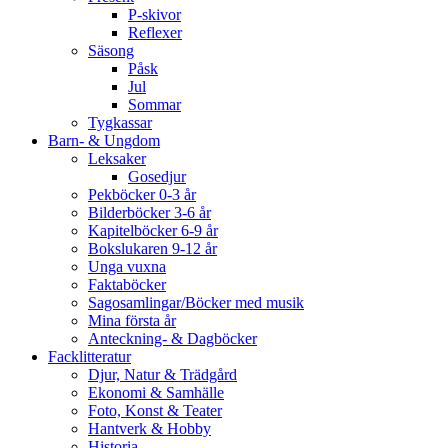
P-skivor
Reflexer
Säsong
Påsk
Jul
Sommar
Tygkassar
Barn- & Ungdom
Leksaker
Gosedjur
Pekböcker 0-3 år
Bilderböcker 3-6 år
Kapitelböcker 6-9 år
Bokslukaren 9-12 år
Unga vuxna
Faktaböcker
Sagosamlingar/Böcker med musik
Mina första år
Anteckning- & Dagböcker
Facklitteratur
Djur, Natur & Trädgård
Ekonomi & Samhälle
Foto, Konst & Teater
Hantverk & Hobby
Historia