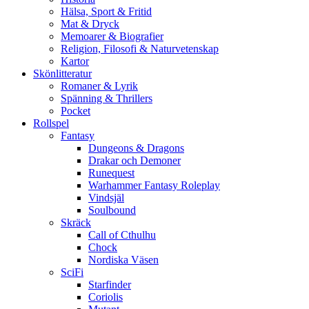
Hälsa, Sport & Fritid
Mat & Dryck
Memoarer & Biografier
Religion, Filosofi & Naturvetenskap
Kartor
Skönlitteratur
Romaner & Lyrik
Spänning & Thrillers
Pocket
Rollspel
Fantasy
Dungeons & Dragons
Drakar och Demoner
Runequest
Warhammer Fantasy Roleplay
Vindsjäl
Soulbound
Skräck
Call of Cthulhu
Chock
Nordiska Väsen
SciFi
Starfinder
Coriolis