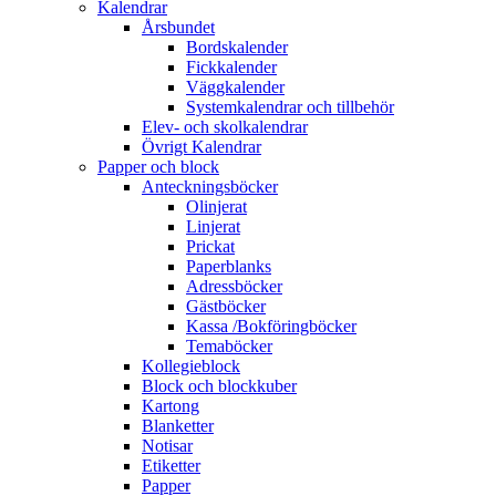
Kalendrar
Årsbundet
Bordskalender
Fickkalender
Väggkalender
Systemkalendrar och tillbehör
Elev- och skolkalendrar
Övrigt Kalendrar
Papper och block
Anteckningsböcker
Olinjerat
Linjerat
Prickat
Paperblanks
Adressböcker
Gästböcker
Kassa /Bokföringböcker
Temaböcker
Kollegieblock
Block och blockkuber
Kartong
Blanketter
Notisar
Etiketter
Papper