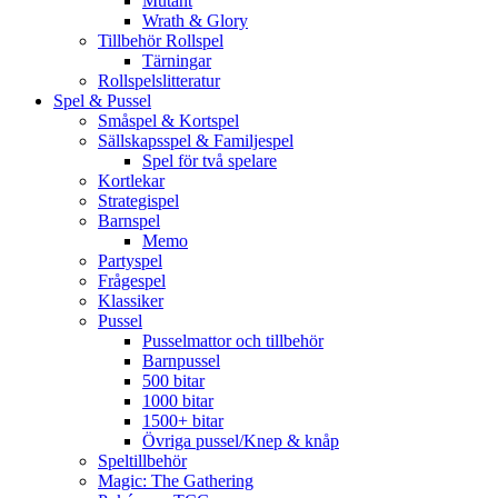
Mutant
Wrath & Glory
Tillbehör Rollspel
Tärningar
Rollspelslitteratur
Spel & Pussel
Småspel & Kortspel
Sällskapsspel & Familjespel
Spel för två spelare
Kortlekar
Strategispel
Barnspel
Memo
Partyspel
Frågespel
Klassiker
Pussel
Pusselmattor och tillbehör
Barnpussel
500 bitar
1000 bitar
1500+ bitar
Övriga pussel/Knep & knåp
Speltillbehör
Magic: The Gathering