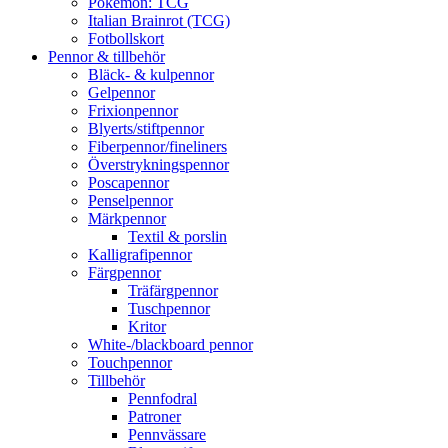
Pokémon: TCG
Italian Brainrot (TCG)
Fotbollskort
Pennor & tillbehör
Bläck- & kulpennor
Gelpennor
Frixionpennor
Blyerts/stiftpennor
Fiberpennor/fineliners
Överstrykningspennor
Poscapennor
Penselpennor
Märkpennor
Textil & porslin
Kalligrafipennor
Färgpennor
Träfärgpennor
Tuschpennor
Kritor
White-/blackboard pennor
Touchpennor
Tillbehör
Pennfodral
Patroner
Pennvässare