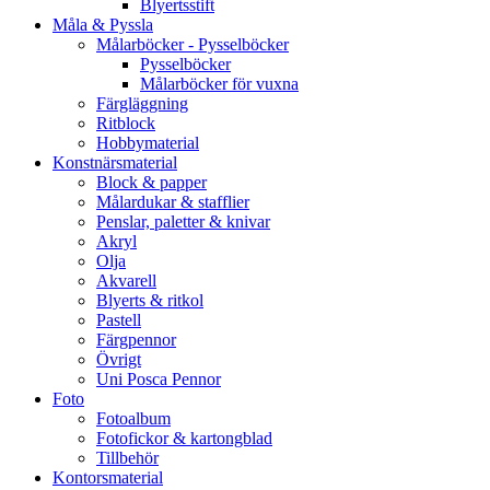
Blyertsstift
Måla & Pyssla
Målarböcker - Pysselböcker
Pysselböcker
Målarböcker för vuxna
Färgläggning
Ritblock
Hobbymaterial
Konstnärsmaterial
Block & papper
Målardukar & stafflier
Penslar, paletter & knivar
Akryl
Olja
Akvarell
Blyerts & ritkol
Pastell
Färgpennor
Övrigt
Uni Posca Pennor
Foto
Fotoalbum
Fotofickor & kartongblad
Tillbehör
Kontorsmaterial