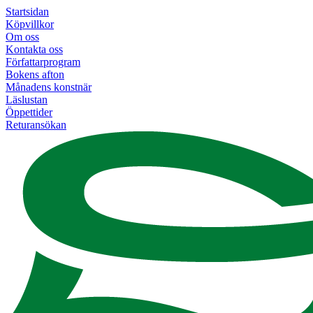
Startsidan
Köpvillkor
Om oss
Kontakta oss
Författarprogram
Bokens afton
Månadens konstnär
Läslustan
Öppettider
Returansökan