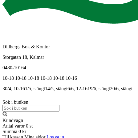
Dillbergs Bok & Kontor
Storgatan 18, Kalmar
0480-10164
10-18
10-18
10-18
10-18
10-18
10-16
30/4, 10-16
1/5, stängt
14/5, stängt
6/6, 12-16
19/6, stängt
20/6, stängt
Sök i butiken
Kundvagn
Antal varor
0
st
Summa
0 kr
Till kassan
Mina sidor
Logga in