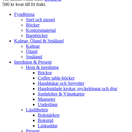
500 kr kvar till fri frakt.
Fyndhörna
Spel och pussel
Böcker
Kontorsmaterial
Barnböcker
Kalmar, Öland & Småland
Kalmar
Öland
Småland
Inredning & Present
Hem & inredning
Brickor
Coffee table-böcker
Handdukar och Servetter
Handsnidade krokar, nyckelringar och djur
Jordglober & Väggkartor
Magneter
Underlägg
Lästillbehör
Bokmärken
Bokstöd
Läskuddar
Present