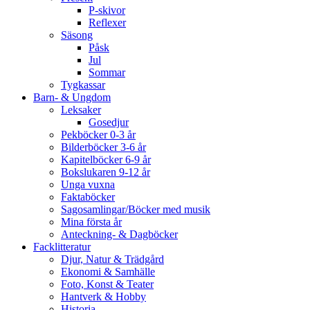
P-skivor
Reflexer
Säsong
Påsk
Jul
Sommar
Tygkassar
Barn- & Ungdom
Leksaker
Gosedjur
Pekböcker 0-3 år
Bilderböcker 3-6 år
Kapitelböcker 6-9 år
Bokslukaren 9-12 år
Unga vuxna
Faktaböcker
Sagosamlingar/Böcker med musik
Mina första år
Anteckning- & Dagböcker
Facklitteratur
Djur, Natur & Trädgård
Ekonomi & Samhälle
Foto, Konst & Teater
Hantverk & Hobby
Historia