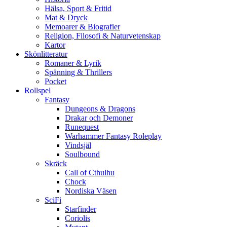
Hälsa, Sport & Fritid
Mat & Dryck
Memoarer & Biografier
Religion, Filosofi & Naturvetenskap
Kartor
Skönlitteratur
Romaner & Lyrik
Spänning & Thrillers
Pocket
Rollspel
Fantasy
Dungeons & Dragons
Drakar och Demoner
Runequest
Warhammer Fantasy Roleplay
Vindsjäl
Soulbound
Skräck
Call of Cthulhu
Chock
Nordiska Väsen
SciFi
Starfinder
Coriolis