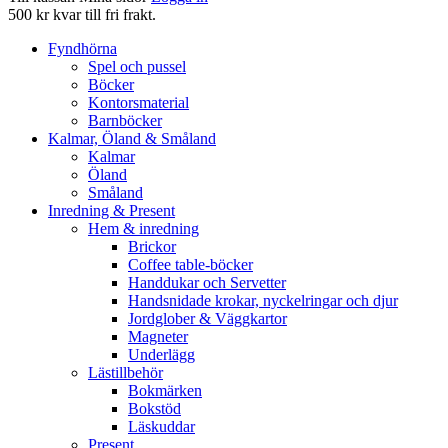
500 kr kvar till fri frakt.
Fyndhörna
Spel och pussel
Böcker
Kontorsmaterial
Barnböcker
Kalmar, Öland & Småland
Kalmar
Öland
Småland
Inredning & Present
Hem & inredning
Brickor
Coffee table-böcker
Handdukar och Servetter
Handsnidade krokar, nyckelringar och djur
Jordglober & Väggkartor
Magneter
Underlägg
Lästillbehör
Bokmärken
Bokstöd
Läskuddar
Present