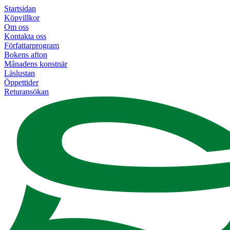
Startsidan
Köpvillkor
Om oss
Kontakta oss
Författarprogram
Bokens afton
Månadens konstnär
Läslustan
Öppettider
Returansökan