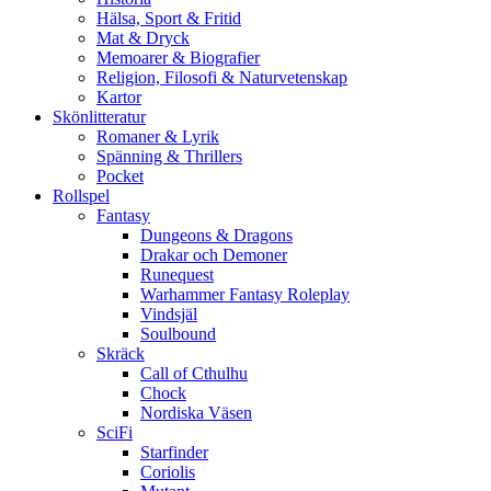
Hälsa, Sport & Fritid
Mat & Dryck
Memoarer & Biografier
Religion, Filosofi & Naturvetenskap
Kartor
Skönlitteratur
Romaner & Lyrik
Spänning & Thrillers
Pocket
Rollspel
Fantasy
Dungeons & Dragons
Drakar och Demoner
Runequest
Warhammer Fantasy Roleplay
Vindsjäl
Soulbound
Skräck
Call of Cthulhu
Chock
Nordiska Väsen
SciFi
Starfinder
Coriolis