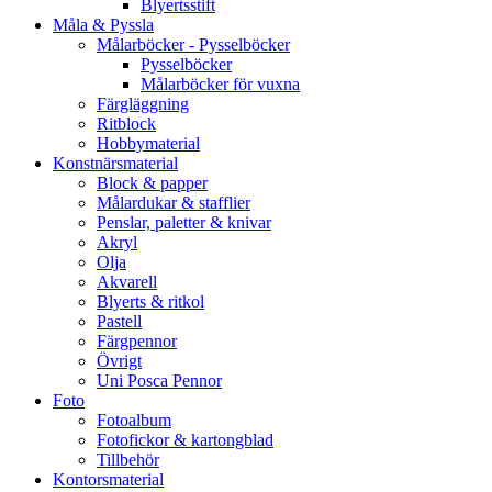
Blyertsstift
Måla & Pyssla
Målarböcker - Pysselböcker
Pysselböcker
Målarböcker för vuxna
Färgläggning
Ritblock
Hobbymaterial
Konstnärsmaterial
Block & papper
Målardukar & stafflier
Penslar, paletter & knivar
Akryl
Olja
Akvarell
Blyerts & ritkol
Pastell
Färgpennor
Övrigt
Uni Posca Pennor
Foto
Fotoalbum
Fotofickor & kartongblad
Tillbehör
Kontorsmaterial