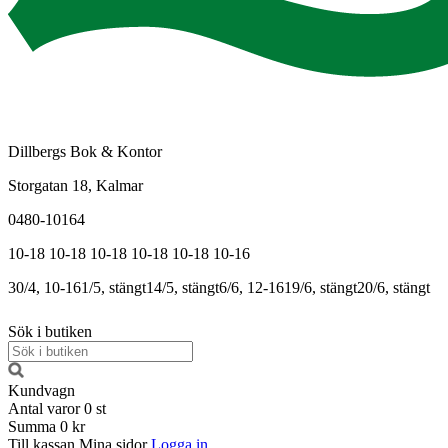
Dillbergs Bok & Kontor
Storgatan 18, Kalmar
0480-10164
10-18
10-18
10-18
10-18
10-18
10-16
30/4, 10-16
1/5, stängt
14/5, stängt
6/6, 12-16
19/6, stängt
20/6, stängt
Sök i butiken
Kundvagn
Antal varor
0
st
Summa
0 kr
Till kassan
Mina sidor
Logga in