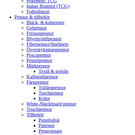
Pokémon: TCG
Italian Brainrot (TCG)
Fotbollskort
Pennor & tillbehör
Bläck- & kulpennor
Gelpennor
Frixionpennor
Blyerts/stiftpennor
Fiberpennor/fineliners
Överstrykningspennor
Poscapennor
Penselpennor
Märkpennor
Textil & porslin
Kalligrafipennor
Färgpennor
Träfärgpennor
Tuschpennor
Kritor
White-/blackboard pennor
Touchpennor
Tillbehör
Pennfodral
Patroner
Pennvässare