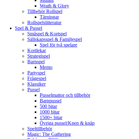
Mutant
Wrath & Glory
Tillbehör Rollspel
Tärningar
Rollspelslitteratur
Spel & Pussel
Småspel & Kortspel
Sällskapsspel & Familjespel
Spel för två spelare
Kortlekar
Strategispel
Barnspel
Memo
Partyspel
Frågespel
Klassiker
Pussel
Pusselmattor och tillbehör
Barnpussel
500 bitar
1000 bitar
1500+ bitar
Övriga pussel/Knep & knåp
Speltillbehör
Magic: The Gathering