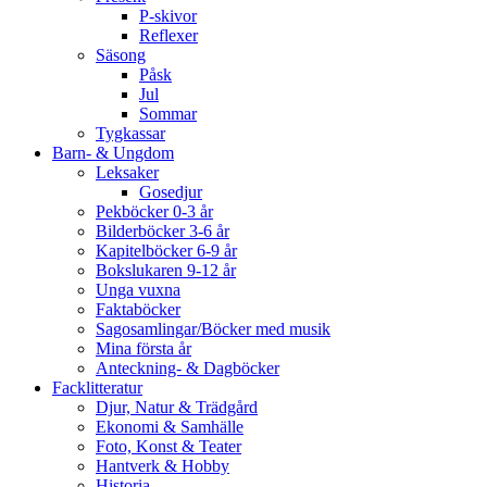
P-skivor
Reflexer
Säsong
Påsk
Jul
Sommar
Tygkassar
Barn- & Ungdom
Leksaker
Gosedjur
Pekböcker 0-3 år
Bilderböcker 3-6 år
Kapitelböcker 6-9 år
Bokslukaren 9-12 år
Unga vuxna
Faktaböcker
Sagosamlingar/Böcker med musik
Mina första år
Anteckning- & Dagböcker
Facklitteratur
Djur, Natur & Trädgård
Ekonomi & Samhälle
Foto, Konst & Teater
Hantverk & Hobby
Historia