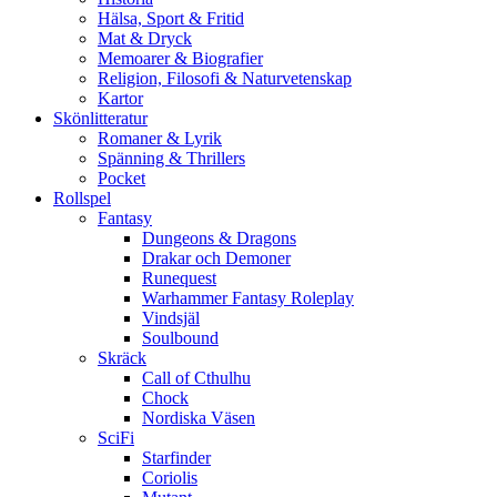
Hälsa, Sport & Fritid
Mat & Dryck
Memoarer & Biografier
Religion, Filosofi & Naturvetenskap
Kartor
Skönlitteratur
Romaner & Lyrik
Spänning & Thrillers
Pocket
Rollspel
Fantasy
Dungeons & Dragons
Drakar och Demoner
Runequest
Warhammer Fantasy Roleplay
Vindsjäl
Soulbound
Skräck
Call of Cthulhu
Chock
Nordiska Väsen
SciFi
Starfinder
Coriolis