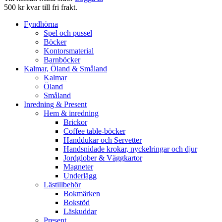
500 kr kvar till fri frakt.
Fyndhörna
Spel och pussel
Böcker
Kontorsmaterial
Barnböcker
Kalmar, Öland & Småland
Kalmar
Öland
Småland
Inredning & Present
Hem & inredning
Brickor
Coffee table-böcker
Handdukar och Servetter
Handsnidade krokar, nyckelringar och djur
Jordglober & Väggkartor
Magneter
Underlägg
Lästillbehör
Bokmärken
Bokstöd
Läskuddar
Present