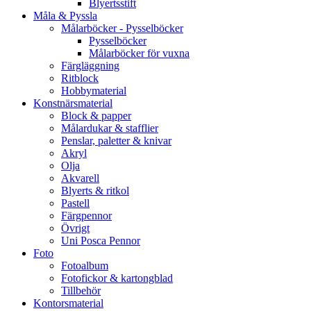
Blyertsstift
Måla & Pyssla
Målarböcker - Pysselböcker
Pysselböcker
Målarböcker för vuxna
Färgläggning
Ritblock
Hobbymaterial
Konstnärsmaterial
Block & papper
Målardukar & stafflier
Penslar, paletter & knivar
Akryl
Olja
Akvarell
Blyerts & ritkol
Pastell
Färgpennor
Övrigt
Uni Posca Pennor
Foto
Fotoalbum
Fotofickor & kartongblad
Tillbehör
Kontorsmaterial