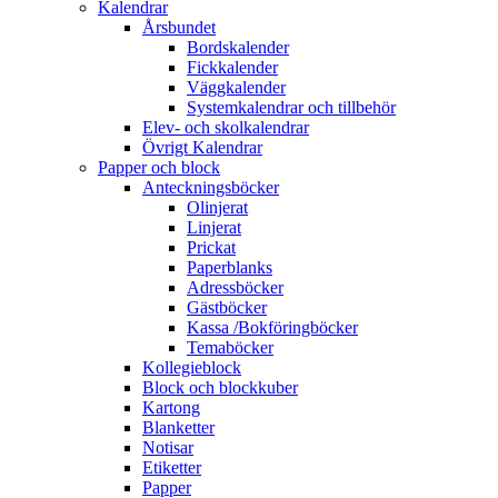
Kalendrar
Årsbundet
Bordskalender
Fickkalender
Väggkalender
Systemkalendrar och tillbehör
Elev- och skolkalendrar
Övrigt Kalendrar
Papper och block
Anteckningsböcker
Olinjerat
Linjerat
Prickat
Paperblanks
Adressböcker
Gästböcker
Kassa /Bokföringböcker
Temaböcker
Kollegieblock
Block och blockkuber
Kartong
Blanketter
Notisar
Etiketter
Papper