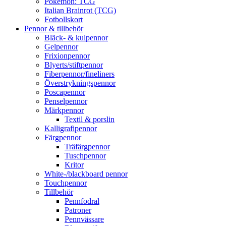
Pokémon: TCG
Italian Brainrot (TCG)
Fotbollskort
Pennor & tillbehör
Bläck- & kulpennor
Gelpennor
Frixionpennor
Blyerts/stiftpennor
Fiberpennor/fineliners
Överstrykningspennor
Poscapennor
Penselpennor
Märkpennor
Textil & porslin
Kalligrafipennor
Färgpennor
Träfärgpennor
Tuschpennor
Kritor
White-/blackboard pennor
Touchpennor
Tillbehör
Pennfodral
Patroner
Pennvässare