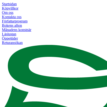
Startsidan
Köpvillkor
Om oss
Kontakta oss
Författarprogram
Bokens afton
Månadens konstnär
Läslustan
Öppettider
Returansökan