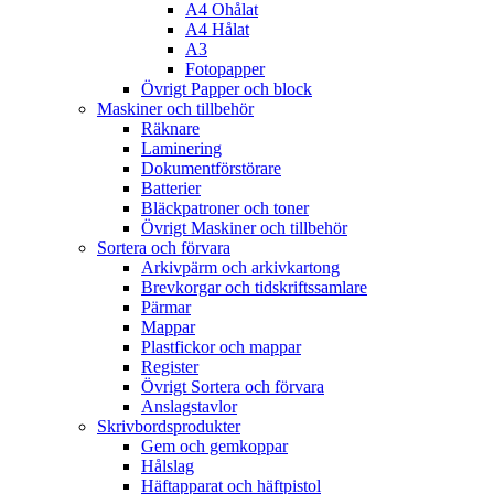
A4 Ohålat
A4 Hålat
A3
Fotopapper
Övrigt Papper och block
Maskiner och tillbehör
Räknare
Laminering
Dokumentförstörare
Batterier
Bläckpatroner och toner
Övrigt Maskiner och tillbehör
Sortera och förvara
Arkivpärm och arkivkartong
Brevkorgar och tidskriftssamlare
Pärmar
Mappar
Plastfickor och mappar
Register
Övrigt Sortera och förvara
Anslagstavlor
Skrivbordsprodukter
Gem och gemkoppar
Hålslag
Häftapparat och häftpistol