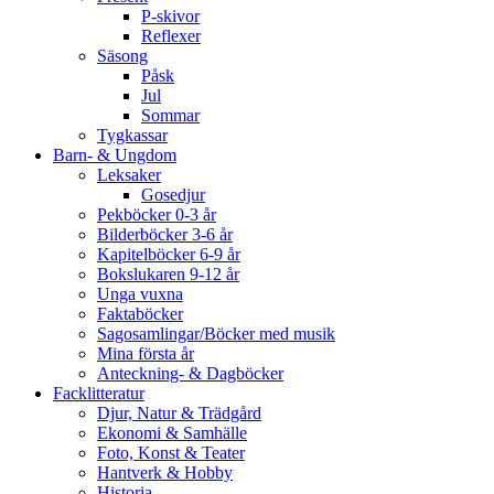
P-skivor
Reflexer
Säsong
Påsk
Jul
Sommar
Tygkassar
Barn- & Ungdom
Leksaker
Gosedjur
Pekböcker 0-3 år
Bilderböcker 3-6 år
Kapitelböcker 6-9 år
Bokslukaren 9-12 år
Unga vuxna
Faktaböcker
Sagosamlingar/Böcker med musik
Mina första år
Anteckning- & Dagböcker
Facklitteratur
Djur, Natur & Trädgård
Ekonomi & Samhälle
Foto, Konst & Teater
Hantverk & Hobby
Historia