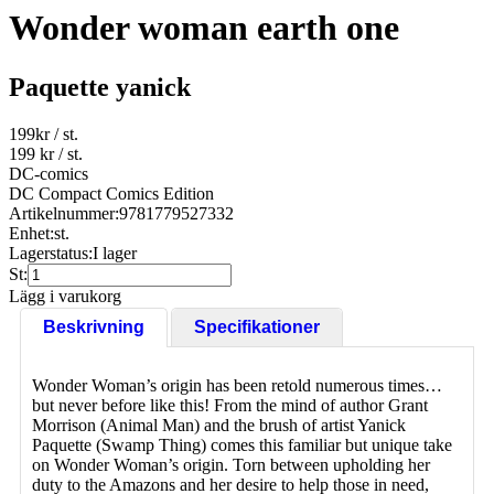
Wonder woman earth one
Paquette yanick
199
kr
/ st.
199 kr
/ st.
DC-comics
DC Compact Comics Edition
Artikelnummer:
9781779527332
Enhet:
st.
Lagerstatus:
I lager
St:
Lägg i varukorg
Beskrivning
Specifikationer
Wonder Woman’s origin has been retold numerous times…
but never before like this! From the mind of author Grant
Morrison (Animal Man) and the brush of artist Yanick
Paquette (Swamp Thing) comes this familiar but unique take
on Wonder Woman’s origin. Torn between upholding her
duty to the Amazons and her desire to help those in need,