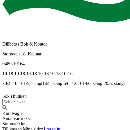
Dillbergs Bok & Kontor
Storgatan 18, Kalmar
0480-10164
10-18
10-18
10-18
10-18
10-18
10-16
30/4, 10-16
1/5, stängt
14/5, stängt
6/6, 12-16
19/6, stängt
20/6, stängt
Sök i butiken
Kundvagn
Antal varor
0
st
Summa
0 kr
Till kassan
Mina sidor
Logga in