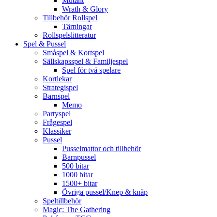
Mutant
Wrath & Glory
Tillbehör Rollspel
Tärningar
Rollspelslitteratur
Spel & Pussel
Småspel & Kortspel
Sällskapsspel & Familjespel
Spel för två spelare
Kortlekar
Strategispel
Barnspel
Memo
Partyspel
Frågespel
Klassiker
Pussel
Pusselmattor och tillbehör
Barnpussel
500 bitar
1000 bitar
1500+ bitar
Övriga pussel/Knep & knåp
Speltillbehör
Magic: The Gathering