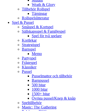
Mutant
Wrath & Glory
Tillbehör Rollspel
Tärningar
Rollspelslitteratur
Spel & Pussel
Småspel & Kortspel
Sällskapsspel & Familjespel
Spel för två spelare
Kortlekar
Strategispel
Barnspel
Memo
Partyspel
Frågespel
Klassiker
Pussel
Pusselmattor och tillbehör
Barnpussel
500 bitar
1000 bitar
1500+ bitar
Övriga pussel/Knep & knåp
Speltillbehör
Magic: The Gathering