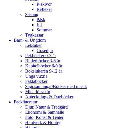
P-skivor
Reflexer
Säsong
Påsk
Jul
Sommar
Tygkassar
Barn- & Ungdom
Leksaker
Gosedjur
Pekböcker 0-3 år
Bilderböcker 3-6 år
Kapitelböcker 6-9 år
Bokslukaren 9-12 år
Unga vuxna
Faktaböcker
Sagosamlingar/Böcker med musik
Mina första år
Anteckning- & Dagböcker
Facklitteratur
Djur, Natur & Trädgård
Ekonomi & Samhälle
Foto, Konst & Teater
Hantverk & Hobby
Historia