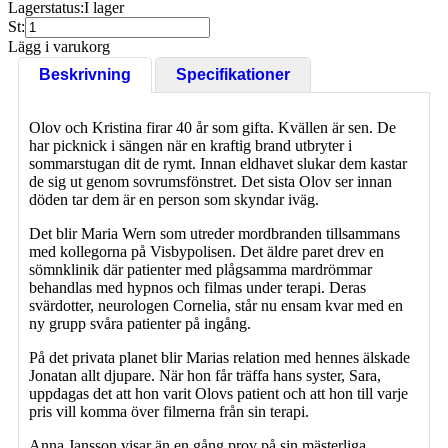
Lagerstatus:
I lager
St:
Lägg i varukorg
Beskrivning
Specifikationer
Olov och Kristina firar 40 år som gifta. Kvällen är sen. De
har picknick i sängen när en kraftig brand utbryter i
sommarstugan dit de rymt. Innan eldhavet slukar dem kastar
de sig ut genom sovrumsfönstret. Det sista Olov ser innan
döden tar dem är en person som skyndar iväg.
Det blir Maria Wern som utreder mordbranden tillsammans
med kollegorna på Visbypolisen. Det äldre paret drev en
sömnklinik där patienter med plågsamma mardrömmar
behandlas med hypnos och filmas under terapi. Deras
svärdotter, neurologen Cornelia, står nu ensam kvar med en
ny grupp svåra patienter på ingång.
På det privata planet blir Marias relation med hennes älskade
Jonatan allt djupare. När hon får träffa hans syster, Sara,
uppdagas det att hon varit Olovs patient och att hon till varje
pris vill komma över filmerna från sin terapi.
Anna Jansson visar än en gång prov på sin mästerliga