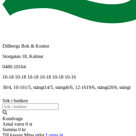
Dillbergs Bok & Kontor
Storgatan 18, Kalmar
0480-10164
10-18
10-18
10-18
10-18
10-18
10-16
30/4, 10-16
1/5, stängt
14/5, stängt
6/6, 12-16
19/6, stängt
20/6, stängt
Sök i butiken
Kundvagn
Antal varor
0
st
Summa
0 kr
Till kassan
Mina sidor
Logga in