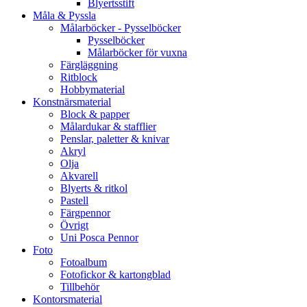
Blyertsstift
Måla & Pyssla
Målarböcker - Pysselböcker
Pysselböcker
Målarböcker för vuxna
Färgläggning
Ritblock
Hobbymaterial
Konstnärsmaterial
Block & papper
Målardukar & stafflier
Penslar, paletter & knivar
Akryl
Olja
Akvarell
Blyerts & ritkol
Pastell
Färgpennor
Övrigt
Uni Posca Pennor
Foto
Fotoalbum
Fotofickor & kartongblad
Tillbehör
Kontorsmaterial