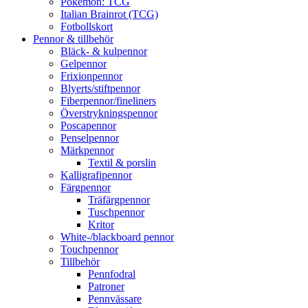
Pokémon: TCG
Italian Brainrot (TCG)
Fotbollskort
Pennor & tillbehör
Bläck- & kulpennor
Gelpennor
Frixionpennor
Blyerts/stiftpennor
Fiberpennor/fineliners
Överstrykningspennor
Poscapennor
Penselpennor
Märkpennor
Textil & porslin
Kalligrafipennor
Färgpennor
Träfärgpennor
Tuschpennor
Kritor
White-/blackboard pennor
Touchpennor
Tillbehör
Pennfodral
Patroner
Pennvässare