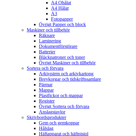
A4 Ohålat
A4 Hålat
A3
Fotopapper
Övrigt Papper och block
Maskiner och tillbehör
Räknare
Laminering
Dokumentförstörare
Batterier
Bläckpatroner och toner
Övrigt Maskiner och tillbehör
Sortera och förvara
Arkivpärm och arkivkartong
Brevkorgar och tidskriftssamlare
Pärmar
Mappar
Plastfickor och mappar
Register
Övrigt Sortera och förvara
Anslagstavlor
Skrivbordsprodukter
Gem och gemkoppar
Hålslag
Häftapparat och häftpistol