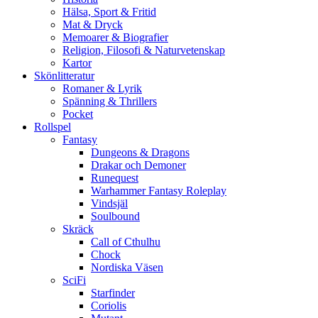
Hälsa, Sport & Fritid
Mat & Dryck
Memoarer & Biografier
Religion, Filosofi & Naturvetenskap
Kartor
Skönlitteratur
Romaner & Lyrik
Spänning & Thrillers
Pocket
Rollspel
Fantasy
Dungeons & Dragons
Drakar och Demoner
Runequest
Warhammer Fantasy Roleplay
Vindsjäl
Soulbound
Skräck
Call of Cthulhu
Chock
Nordiska Väsen
SciFi
Starfinder
Coriolis