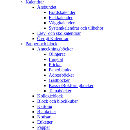
Kalendrar
Årsbundet
Bordskalender
Fickkalender
Väggkalender
Systemkalendrar och tillbehör
Elev- och skolkalendrar
Övrigt Kalendrar
Papper och block
Anteckningsböcker
Olinjerat
Linjerat
Prickat
Paperblanks
Adressböcker
Gästböcker
Kassa /Bokföringböcker
Temaböcker
Kollegieblock
Block och blockkuber
Kartong
Blanketter
Notisar
Etiketter
Papper