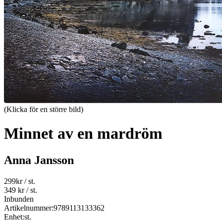
(Klicka för en större bild)
Minnet av en mardröm
Anna Jansson
299
kr
/ st.
349 kr
/ st.
Inbunden
Artikelnummer:
9789113133362
Enhet:
st.