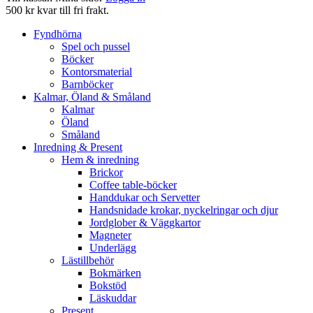
500 kr kvar till fri frakt.
Fyndhörna
Spel och pussel
Böcker
Kontorsmaterial
Barnböcker
Kalmar, Öland & Småland
Kalmar
Öland
Småland
Inredning & Present
Hem & inredning
Brickor
Coffee table-böcker
Handdukar och Servetter
Handsnidade krokar, nyckelringar och djur
Jordglober & Väggkartor
Magneter
Underlägg
Lästillbehör
Bokmärken
Bokstöd
Läskuddar
Present