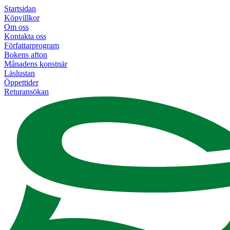
Startsidan
Köpvillkor
Om oss
Kontakta oss
Författarprogram
Bokens afton
Månadens konstnär
Läslustan
Öppettider
Returansökan