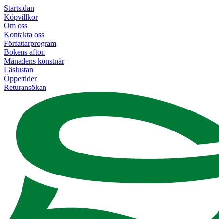
Startsidan
Köpvillkor
Om oss
Kontakta oss
Författarprogram
Bokens afton
Månadens konstnär
Läslustan
Öppettider
Returansökan