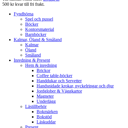
500 kr kvar till fri frakt.
Fyndhörna
Spel och pussel
Böcker
Kontorsmaterial
Barnböcker
Kalmar, Öland & Småland
Kalmar
Öland
Småland
Inredning & Present
Hem & inredning
Brickor
Coffee table-böcker
Handdukar och Servetter
Handsnidade krokar, nyckelringar och djur
Jordglober & Väggkartor
Magneter
Underlägg
Lästillbehör
Bokmärken
Bokstöd
Läskuddar
Present