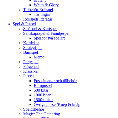
Mutant
Wrath & Glory
Tillbehör Rollspel
Tärningar
Rollspelslitteratur
Spel & Pussel
Småspel & Kortspel
Sällskapsspel & Familjespel
Spel för två spelare
Kortlekar
Strategispel
Barnspel
Memo
Partyspel
Frågespel
Klassiker
Pussel
Pusselmattor och tillbehör
Barnpussel
500 bitar
1000 bitar
1500+ bitar
Övriga pussel/Knep & knåp
Speltillbehör
Magic: The Gathering