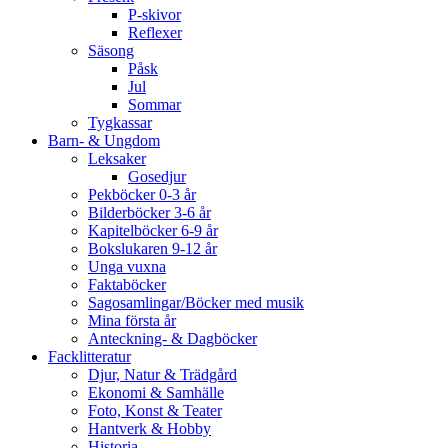
P-skivor
Reflexer
Säsong
Påsk
Jul
Sommar
Tygkassar
Barn- & Ungdom
Leksaker
Gosedjur
Pekböcker 0-3 år
Bilderböcker 3-6 år
Kapitelböcker 6-9 år
Bokslukaren 9-12 år
Unga vuxna
Faktaböcker
Sagosamlingar/Böcker med musik
Mina första år
Anteckning- & Dagböcker
Facklitteratur
Djur, Natur & Trädgård
Ekonomi & Samhälle
Foto, Konst & Teater
Hantverk & Hobby
Historia