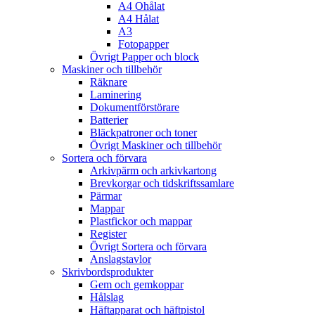
A4 Ohålat
A4 Hålat
A3
Fotopapper
Övrigt Papper och block
Maskiner och tillbehör
Räknare
Laminering
Dokumentförstörare
Batterier
Bläckpatroner och toner
Övrigt Maskiner och tillbehör
Sortera och förvara
Arkivpärm och arkivkartong
Brevkorgar och tidskriftssamlare
Pärmar
Mappar
Plastfickor och mappar
Register
Övrigt Sortera och förvara
Anslagstavlor
Skrivbordsprodukter
Gem och gemkoppar
Hålslag
Häftapparat och häftpistol