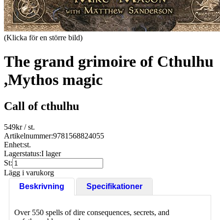
(Klicka för en större bild)
The grand grimoire of Cthulhu
,Mythos magic
Call of cthulhu
549
kr
/ st.
Artikelnummer:
9781568824055
Enhet:
st.
Lagerstatus:
I lager
St:
Lägg i varukorg
Beskrivning
Specifikationer
Over 550 spells of dire consequences, secrets, and