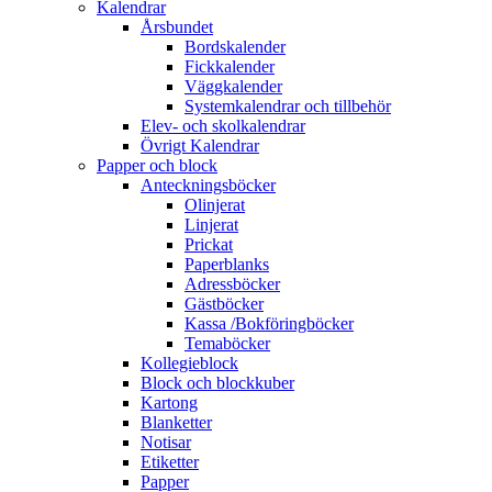
Kalendrar
Årsbundet
Bordskalender
Fickkalender
Väggkalender
Systemkalendrar och tillbehör
Elev- och skolkalendrar
Övrigt Kalendrar
Papper och block
Anteckningsböcker
Olinjerat
Linjerat
Prickat
Paperblanks
Adressböcker
Gästböcker
Kassa /Bokföringböcker
Temaböcker
Kollegieblock
Block och blockkuber
Kartong
Blanketter
Notisar
Etiketter
Papper