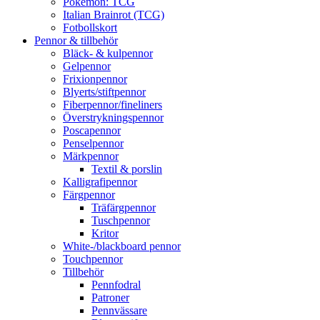
Pokémon: TCG
Italian Brainrot (TCG)
Fotbollskort
Pennor & tillbehör
Bläck- & kulpennor
Gelpennor
Frixionpennor
Blyerts/stiftpennor
Fiberpennor/fineliners
Överstrykningspennor
Poscapennor
Penselpennor
Märkpennor
Textil & porslin
Kalligrafipennor
Färgpennor
Träfärgpennor
Tuschpennor
Kritor
White-/blackboard pennor
Touchpennor
Tillbehör
Pennfodral
Patroner
Pennvässare