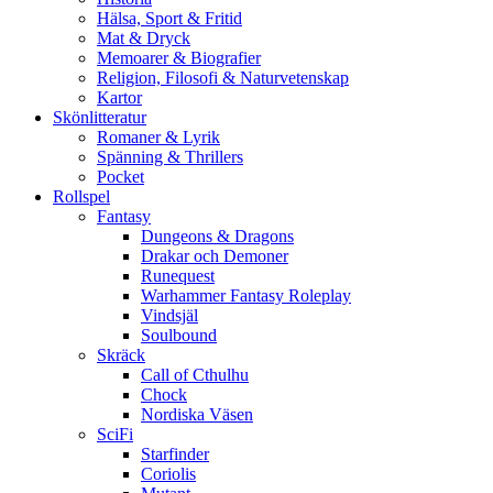
Hälsa, Sport & Fritid
Mat & Dryck
Memoarer & Biografier
Religion, Filosofi & Naturvetenskap
Kartor
Skönlitteratur
Romaner & Lyrik
Spänning & Thrillers
Pocket
Rollspel
Fantasy
Dungeons & Dragons
Drakar och Demoner
Runequest
Warhammer Fantasy Roleplay
Vindsjäl
Soulbound
Skräck
Call of Cthulhu
Chock
Nordiska Väsen
SciFi
Starfinder
Coriolis