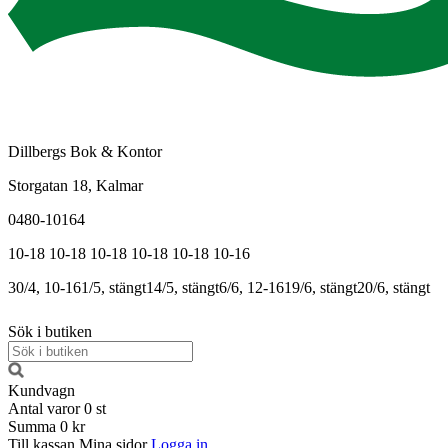
Dillbergs Bok & Kontor
Storgatan 18, Kalmar
0480-10164
10-18
10-18
10-18
10-18
10-18
10-16
30/4, 10-16
1/5, stängt
14/5, stängt
6/6, 12-16
19/6, stängt
20/6, stängt
Sök i butiken
Kundvagn
Antal varor
0
st
Summa
0 kr
Till kassan
Mina sidor
Logga in