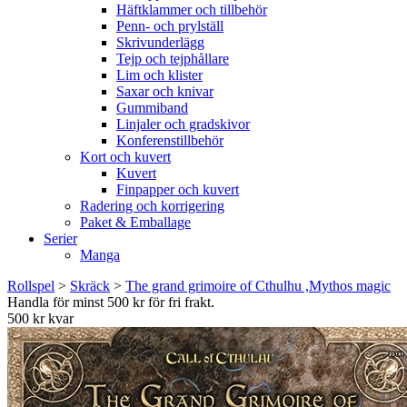
Häftklammer och tillbehör
Penn- och prylställ
Skrivunderlägg
Tejp och tejphållare
Lim och klister
Saxar och knivar
Gummiband
Linjaler och gradskivor
Konferenstillbehör
Kort och kuvert
Kuvert
Finpapper och kuvert
Radering och korrigering
Paket & Emballage
Serier
Manga
Rollspel
>
Skräck
>
The grand grimoire of Cthulhu ,Mythos magic
Handla för minst 500 kr för fri frakt.
500 kr kvar