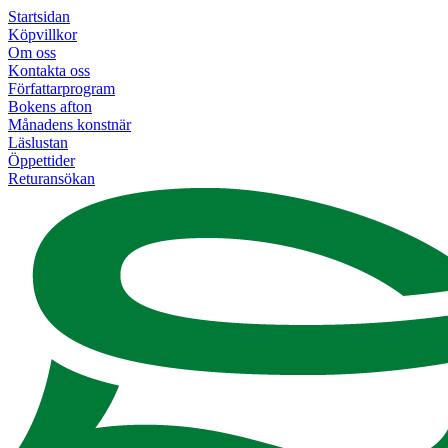
Startsidan
Köpvillkor
Om oss
Kontakta oss
Författarprogram
Bokens afton
Månadens konstnär
Läslustan
Öppettider
Returansökan