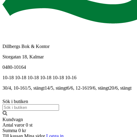
Dillbergs Bok & Kontor
Storgatan 18, Kalmar
0480-10164
10-18
10-18
10-18
10-18
10-18
10-16
30/4, 10-16
1/5, stängt
14/5, stängt
6/6, 12-16
19/6, stängt
20/6, stängt
Sök i butiken
Kundvagn
Antal varor
0
st
Summa
0 kr
Till kassan
Mina sidor
Logga in