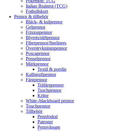
Pokémon: TCG
Italian Brainrot (TCG)
Fotbollskort
Pennor & tillbehör
Bläck- & kulpennor
Gelpennor
Frixionpennor
Blyerts/stiftpennor
Fiberpennor/fineliners
Överstrykningspennor
Poscapennor
Penselpennor
Märkpennor
Textil & porslin
Kalligrafipennor
Färgpennor
Träfärgpennor
Tuschpennor
Kritor
White-/blackboard pennor
Touchpennor
Tillbehör
Pennfodral
Patroner
Pennvässare