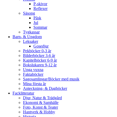
P-skivor
Reflexer
Säsong
Påsk
Jul
Sommar
Tygkassar
Barn- & Ungdom
Leksaker
Gosedjur
Pekböcker 0-3 år
Bilderböcker 3-6 år
Kapitelböcker 6-9 år
Bokslukaren 9-12 år
Unga vuxna
Faktaböcker
Sagosamlingar/Böcker med musik
Mina första år
Anteckning- & Dagböcker
Facklitteratur
Djur, Natur & Trädgård
Ekonomi & Samhälle
Foto, Konst & Teater
Hantverk & Hobby
Historia