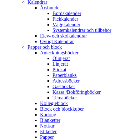
Kalendrar
Årsbundet
Bordskalender
Fickkalender
Väggkalender
Systemkalendrar och tillbehör
Elev- och skolkalendrar
Övrigt Kalendrar
Papper och block
Anteckningsböcker
Olinjerat
Linjerat
Prickat
Paperblanks
Adressböcker
Gästböcker
Kassa /Bokföringböcker
Temaböcker
Kollegieblock
Block och blockkuber
Kartong
Blanketter
Notisar
Etiketter
Papper