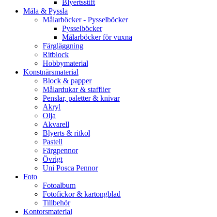
Blyertsstift
Måla & Pyssla
Målarböcker - Pysselböcker
Pysselböcker
Målarböcker för vuxna
Färgläggning
Ritblock
Hobbymaterial
Konstnärsmaterial
Block & papper
Målardukar & stafflier
Penslar, paletter & knivar
Akryl
Olja
Akvarell
Blyerts & ritkol
Pastell
Färgpennor
Övrigt
Uni Posca Pennor
Foto
Fotoalbum
Fotofickor & kartongblad
Tillbehör
Kontorsmaterial