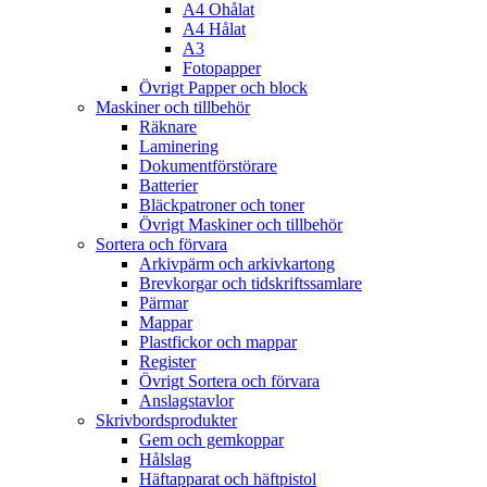
A4 Ohålat
A4 Hålat
A3
Fotopapper
Övrigt Papper och block
Maskiner och tillbehör
Räknare
Laminering
Dokumentförstörare
Batterier
Bläckpatroner och toner
Övrigt Maskiner och tillbehör
Sortera och förvara
Arkivpärm och arkivkartong
Brevkorgar och tidskriftssamlare
Pärmar
Mappar
Plastfickor och mappar
Register
Övrigt Sortera och förvara
Anslagstavlor
Skrivbordsprodukter
Gem och gemkoppar
Hålslag
Häftapparat och häftpistol