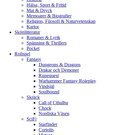
Hälsa, Sport & Fritid
Mat & Dryck
Memoarer & Biografier
Religion, Filosofi & Naturvetenskap
Kartor
Skönlitteratur
Romaner & Lyrik
Spänning & Thrillers
Pocket
Rollspel
Fantasy
Dungeons & Dragons
Drakar och Demoner
Runequest
Warhammer Fantasy Roleplay
Vindsjäl
Soulbound
Skräck
Call of Cthulhu
Chock
Nordiska Väsen
SciFi
Starfinder
Coriolis