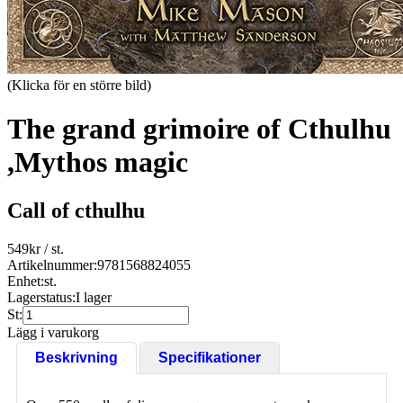
(Klicka för en större bild)
The grand grimoire of Cthulhu
,Mythos magic
Call of cthulhu
549
kr
/ st.
Artikelnummer:
9781568824055
Enhet:
st.
Lagerstatus:
I lager
St:
Lägg i varukorg
Beskrivning
Specifikationer