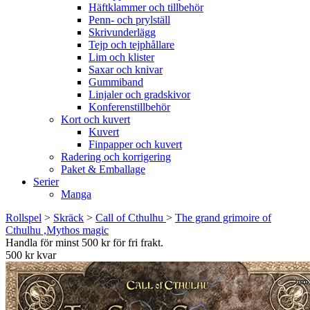
Häftklammer och tillbehör
Penn- och prylställ
Skrivunderlägg
Tejp och tejphållare
Lim och klister
Saxar och knivar
Gummiband
Linjaler och gradskivor
Konferenstillbehör
Kort och kuvert
Kuvert
Finpapper och kuvert
Radering och korrigering
Paket & Emballage
Serier
Manga
Rollspel
>
Skräck
>
Call of Cthulhu
>
The grand grimoire of
Cthulhu ,Mythos magic
Handla för minst 500 kr för fri frakt.
500 kr kvar