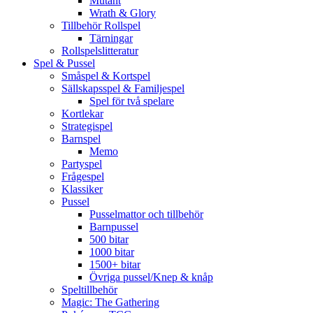
Mutant
Wrath & Glory
Tillbehör Rollspel
Tärningar
Rollspelslitteratur
Spel & Pussel
Småspel & Kortspel
Sällskapsspel & Familjespel
Spel för två spelare
Kortlekar
Strategispel
Barnspel
Memo
Partyspel
Frågespel
Klassiker
Pussel
Pusselmattor och tillbehör
Barnpussel
500 bitar
1000 bitar
1500+ bitar
Övriga pussel/Knep & knåp
Speltillbehör
Magic: The Gathering