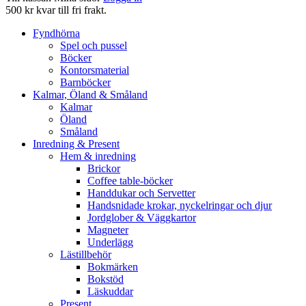
500 kr kvar till fri frakt.
Fyndhörna
Spel och pussel
Böcker
Kontorsmaterial
Barnböcker
Kalmar, Öland & Småland
Kalmar
Öland
Småland
Inredning & Present
Hem & inredning
Brickor
Coffee table-böcker
Handdukar och Servetter
Handsnidade krokar, nyckelringar och djur
Jordglober & Väggkartor
Magneter
Underlägg
Lästillbehör
Bokmärken
Bokstöd
Läskuddar
Present