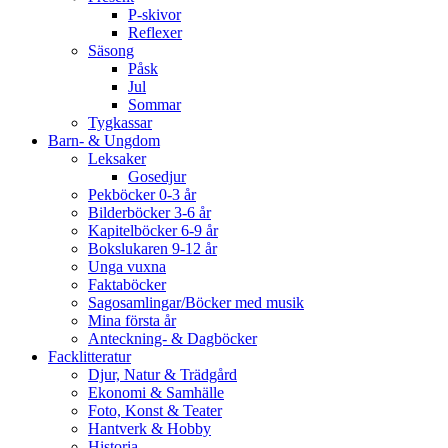
P-skivor
Reflexer
Säsong
Påsk
Jul
Sommar
Tygkassar
Barn- & Ungdom
Leksaker
Gosedjur
Pekböcker 0-3 år
Bilderböcker 3-6 år
Kapitelböcker 6-9 år
Bokslukaren 9-12 år
Unga vuxna
Faktaböcker
Sagosamlingar/Böcker med musik
Mina första år
Anteckning- & Dagböcker
Facklitteratur
Djur, Natur & Trädgård
Ekonomi & Samhälle
Foto, Konst & Teater
Hantverk & Hobby
Historia