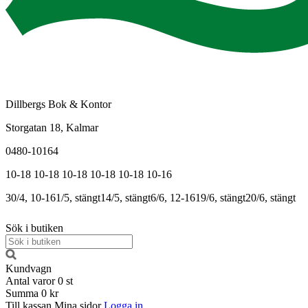
Dillbergs Bok & Kontor
Storgatan 18, Kalmar
0480-10164
10-18
10-18
10-18
10-18
10-18
10-16
30/4, 10-16
1/5, stängt
14/5, stängt
6/6, 12-16
19/6, stängt
20/6, stängt
Sök i butiken
Kundvagn
Antal varor
0
st
Summa
0 kr
Till kassan
Mina sidor
Logga in