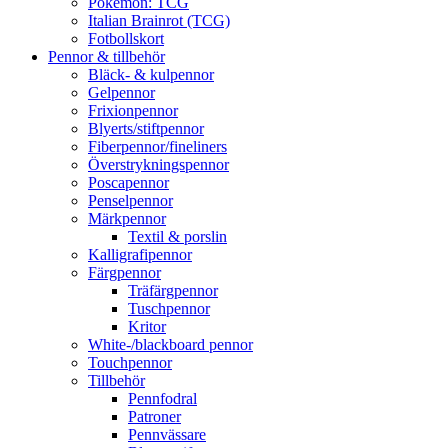
Pokémon: TCG
Italian Brainrot (TCG)
Fotbollskort
Pennor & tillbehör
Bläck- & kulpennor
Gelpennor
Frixionpennor
Blyerts/stiftpennor
Fiberpennor/fineliners
Överstrykningspennor
Poscapennor
Penselpennor
Märkpennor
Textil & porslin
Kalligrafipennor
Färgpennor
Träfärgpennor
Tuschpennor
Kritor
White-/blackboard pennor
Touchpennor
Tillbehör
Pennfodral
Patroner
Pennvässare