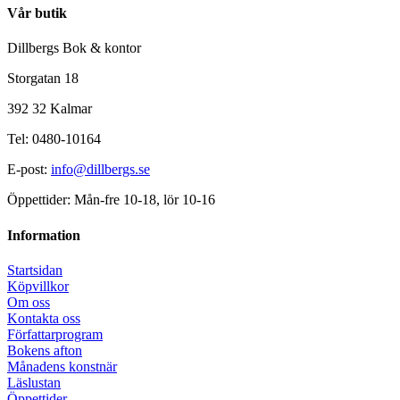
Vår butik
Dillbergs Bok & kontor
Storgatan 18
392 32 Kalmar
Tel: 0480-10164
E-post:
info@dillbergs.se
Öppettider: Mån-fre 10-18, lör 10-16
Information
Startsidan
Köpvillkor
Om oss
Kontakta oss
Författarprogram
Bokens afton
Månadens konstnär
Läslustan
Öppettider