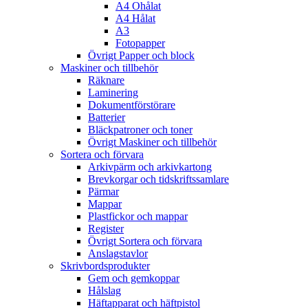
A4 Ohålat
A4 Hålat
A3
Fotopapper
Övrigt Papper och block
Maskiner och tillbehör
Räknare
Laminering
Dokumentförstörare
Batterier
Bläckpatroner och toner
Övrigt Maskiner och tillbehör
Sortera och förvara
Arkivpärm och arkivkartong
Brevkorgar och tidskriftssamlare
Pärmar
Mappar
Plastfickor och mappar
Register
Övrigt Sortera och förvara
Anslagstavlor
Skrivbordsprodukter
Gem och gemkoppar
Hålslag
Häftapparat och häftpistol