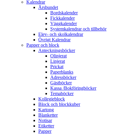
Kalendrar
Årsbundet
Bordskalender
Fickkalender
Väggkalender
Systemkalendrar och tillbehör
Elev- och skolkalendrar
Övrigt Kalendrar
Papper och block
Anteckningsböcker
Olinjerat
Linjerat
Prickat
Paperblanks
Adressböcker
Gästböcker
Kassa /Bokföringböcker
Temaböcker
Kollegieblock
Block och blockkuber
Kartong
Blanketter
Notisar
Etiketter
Papper