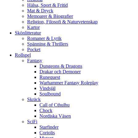
Hälsa, Sport & Fritid
Mat & Dryck
Memoarer & Biografier
Religion, Filosofi & Naturvetenskap
Kartor
Skönlitteratur
Romaner & Lyrik
Spänning & Thrillers
Pocket
Rollspel
Fantasy
Dungeons & Dragons
Drakar och Demoner
Runequest
Warhammer Fantasy Roleplay
Vindsjäl
Soulbound
Skräck
Call of Cthulhu
Chock
Nordiska Väsen
SciFi
Starfinder
Coriolis