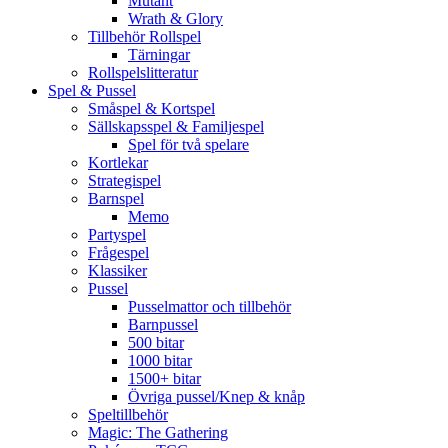
Mutant
Wrath & Glory
Tillbehör Rollspel
Tärningar
Rollspelslitteratur
Spel & Pussel
Småspel & Kortspel
Sällskapsspel & Familjespel
Spel för två spelare
Kortlekar
Strategispel
Barnspel
Memo
Partyspel
Frågespel
Klassiker
Pussel
Pusselmattor och tillbehör
Barnpussel
500 bitar
1000 bitar
1500+ bitar
Övriga pussel/Knep & knåp
Speltillbehör
Magic: The Gathering