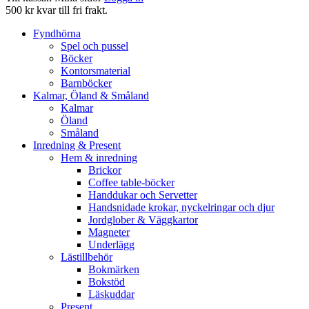
500 kr kvar till fri frakt.
Fyndhörna
Spel och pussel
Böcker
Kontorsmaterial
Barnböcker
Kalmar, Öland & Småland
Kalmar
Öland
Småland
Inredning & Present
Hem & inredning
Brickor
Coffee table-böcker
Handdukar och Servetter
Handsnidade krokar, nyckelringar och djur
Jordglober & Väggkartor
Magneter
Underlägg
Lästillbehör
Bokmärken
Bokstöd
Läskuddar
Present