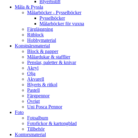
Blyertsstift
Måla & Pyssla
Målarböcker - Pysselböcker
Pysselböcker
Målarböcker för vuxna
Färgläggning
Ritblock
Hobbymaterial
Konstnärsmaterial
Block & papper
Målardukar & stafflier
Penslar, paletter & knivar
Akryl
Olja
Akvarell
Blyerts & ritkol
Pastell
Färgpennor
Övrigt
Uni Posca Pennor
Foto
Fotoalbum
Fotofickor & kartongblad
Tillbehör
Kontorsmaterial