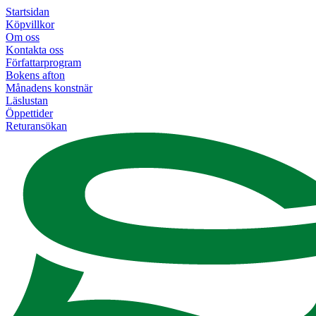
Startsidan
Köpvillkor
Om oss
Kontakta oss
Författarprogram
Bokens afton
Månadens konstnär
Läslustan
Öppettider
Returansökan