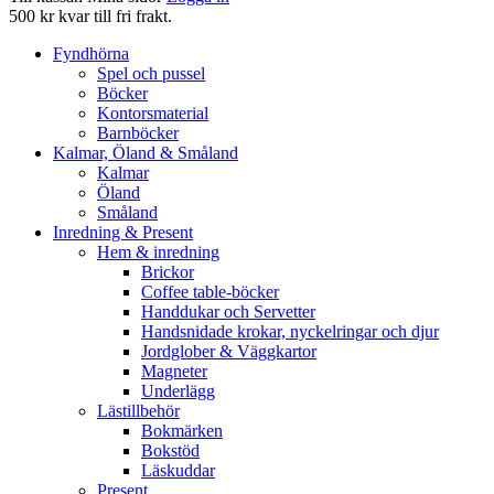
500 kr kvar till fri frakt.
Fyndhörna
Spel och pussel
Böcker
Kontorsmaterial
Barnböcker
Kalmar, Öland & Småland
Kalmar
Öland
Småland
Inredning & Present
Hem & inredning
Brickor
Coffee table-böcker
Handdukar och Servetter
Handsnidade krokar, nyckelringar och djur
Jordglober & Väggkartor
Magneter
Underlägg
Lästillbehör
Bokmärken
Bokstöd
Läskuddar
Present