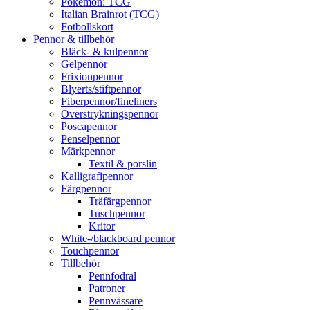
Pokémon: TCG
Italian Brainrot (TCG)
Fotbollskort
Pennor & tillbehör
Bläck- & kulpennor
Gelpennor
Frixionpennor
Blyerts/stiftpennor
Fiberpennor/fineliners
Överstrykningspennor
Poscapennor
Penselpennor
Märkpennor
Textil & porslin
Kalligrafipennor
Färgpennor
Träfärgpennor
Tuschpennor
Kritor
White-/blackboard pennor
Touchpennor
Tillbehör
Pennfodral
Patroner
Pennvässare