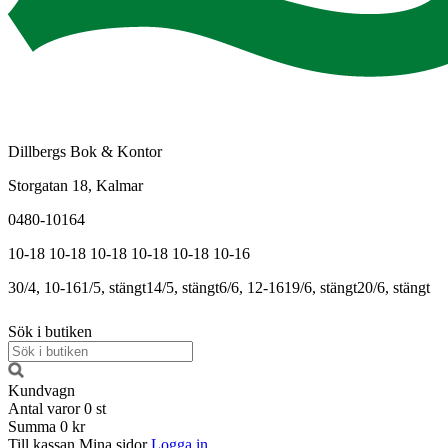
Dillbergs Bok & Kontor
Storgatan 18, Kalmar
0480-10164
10-18
10-18
10-18
10-18
10-18
10-16
30/4, 10-16
1/5, stängt
14/5, stängt
6/6, 12-16
19/6, stängt
20/6, stängt
Sök i butiken
Kundvagn
Antal varor
0
st
Summa
0 kr
Till kassan
Mina sidor
Logga in