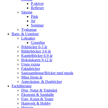
P-skivor
Reflexer
Säsong
Påsk
Jul
Sommar
Tygkassar
Barn- & Ungdom
Leksaker
Gosedjur
Pekböcker 0-3 år
Bilderböcker 3-6 år
Kapitelböcker 6-9 år
Bokslukaren 9-12 år
Unga vuxna
Faktaböcker
Sagosamlingar/Böcker med musik
Mina första år
Anteckning- & Dagböcker
Facklitteratur
Djur, Natur & Trädgård
Ekonomi & Samhälle
Foto, Konst & Teater
Hantverk & Hobby
Historia