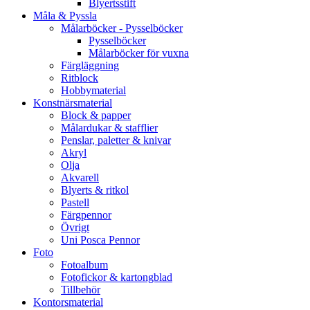
Blyertsstift
Måla & Pyssla
Målarböcker - Pysselböcker
Pysselböcker
Målarböcker för vuxna
Färgläggning
Ritblock
Hobbymaterial
Konstnärsmaterial
Block & papper
Målardukar & stafflier
Penslar, paletter & knivar
Akryl
Olja
Akvarell
Blyerts & ritkol
Pastell
Färgpennor
Övrigt
Uni Posca Pennor
Foto
Fotoalbum
Fotofickor & kartongblad
Tillbehör
Kontorsmaterial