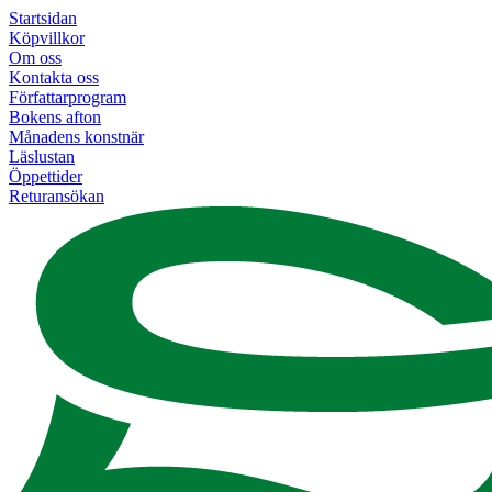
Startsidan
Köpvillkor
Om oss
Kontakta oss
Författarprogram
Bokens afton
Månadens konstnär
Läslustan
Öppettider
Returansökan