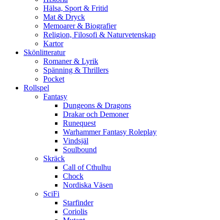
Hälsa, Sport & Fritid
Mat & Dryck
Memoarer & Biografier
Religion, Filosofi & Naturvetenskap
Kartor
Skönlitteratur
Romaner & Lyrik
Spänning & Thrillers
Pocket
Rollspel
Fantasy
Dungeons & Dragons
Drakar och Demoner
Runequest
Warhammer Fantasy Roleplay
Vindsjäl
Soulbound
Skräck
Call of Cthulhu
Chock
Nordiska Väsen
SciFi
Starfinder
Coriolis