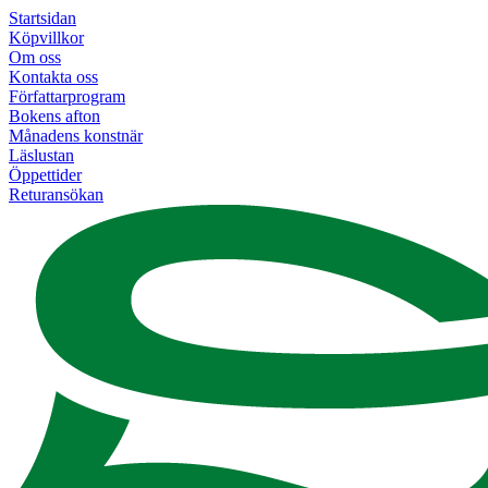
Startsidan
Köpvillkor
Om oss
Kontakta oss
Författarprogram
Bokens afton
Månadens konstnär
Läslustan
Öppettider
Returansökan