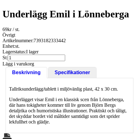
Underlägg Emil i Lönneberga
69
kr
/ st.
Övrigt
Artikelnummer:
7393182333442
Enhet:
st.
Lagerstatus:
I lager
St:
Lägg i varukorg
Beskrivning
Specifikationer
Tallriksunderlägg/tablett i miljövänlig plast, 42 x 30 cm.
Underlägget visar Emil i en klassisk scen från Lönneberga,
där hans tokigheter kommer till liv genom Björn Bergs
detaljrika och humoristiska illustrationer. Praktiskt och tåligt,
det skyddar bordet vid måltider samtidigt som det sprider
lekfullhet och glädje.