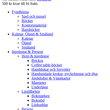
500 kr kvar till fri frakt.
Fyndhörna
Spel och pussel
Böcker
Kontorsmaterial
Barnböcker
Kalmar, Öland & Småland
Kalmar
Öland
Småland
Inredning & Present
Hem & inredning
Brickor
Coffee table-böcker
Handdukar och Servetter
Handsnidade krokar, nyckelringar och djur
Jordglober & Väggkartor
Magneter
Underlägg
Lästillbehör
Bokmärken
Bokstöd
Läskuddar
Present