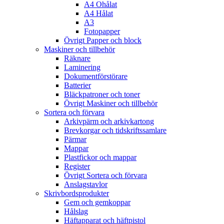
A4 Ohålat
A4 Hålat
A3
Fotopapper
Övrigt Papper och block
Maskiner och tillbehör
Räknare
Laminering
Dokumentförstörare
Batterier
Bläckpatroner och toner
Övrigt Maskiner och tillbehör
Sortera och förvara
Arkivpärm och arkivkartong
Brevkorgar och tidskriftssamlare
Pärmar
Mappar
Plastfickor och mappar
Register
Övrigt Sortera och förvara
Anslagstavlor
Skrivbordsprodukter
Gem och gemkoppar
Hålslag
Häftapparat och häftpistol