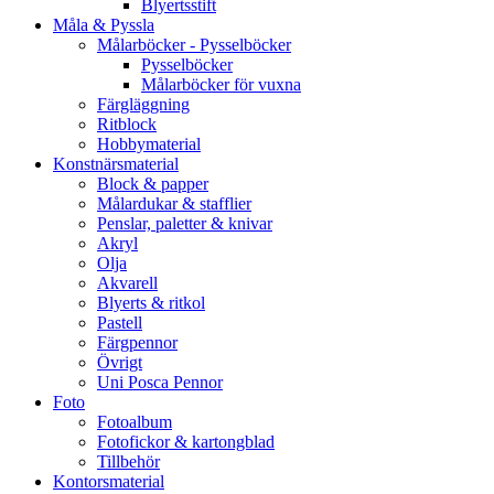
Blyertsstift
Måla & Pyssla
Målarböcker - Pysselböcker
Pysselböcker
Målarböcker för vuxna
Färgläggning
Ritblock
Hobbymaterial
Konstnärsmaterial
Block & papper
Målardukar & stafflier
Penslar, paletter & knivar
Akryl
Olja
Akvarell
Blyerts & ritkol
Pastell
Färgpennor
Övrigt
Uni Posca Pennor
Foto
Fotoalbum
Fotofickor & kartongblad
Tillbehör
Kontorsmaterial