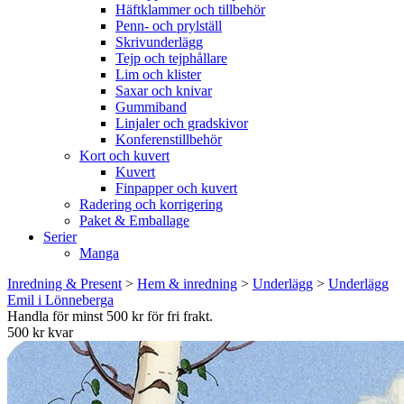
Häftklammer och tillbehör
Penn- och prylställ
Skrivunderlägg
Tejp och tejphållare
Lim och klister
Saxar och knivar
Gummiband
Linjaler och gradskivor
Konferenstillbehör
Kort och kuvert
Kuvert
Finpapper och kuvert
Radering och korrigering
Paket & Emballage
Serier
Manga
Inredning & Present
>
Hem & inredning
>
Underlägg
>
Underlägg
Emil i Lönneberga
Handla för minst 500 kr för fri frakt.
500 kr kvar