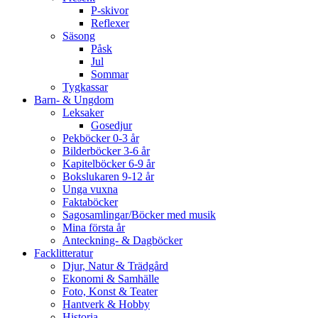
P-skivor
Reflexer
Säsong
Påsk
Jul
Sommar
Tygkassar
Barn- & Ungdom
Leksaker
Gosedjur
Pekböcker 0-3 år
Bilderböcker 3-6 år
Kapitelböcker 6-9 år
Bokslukaren 9-12 år
Unga vuxna
Faktaböcker
Sagosamlingar/Böcker med musik
Mina första år
Anteckning- & Dagböcker
Facklitteratur
Djur, Natur & Trädgård
Ekonomi & Samhälle
Foto, Konst & Teater
Hantverk & Hobby
Historia