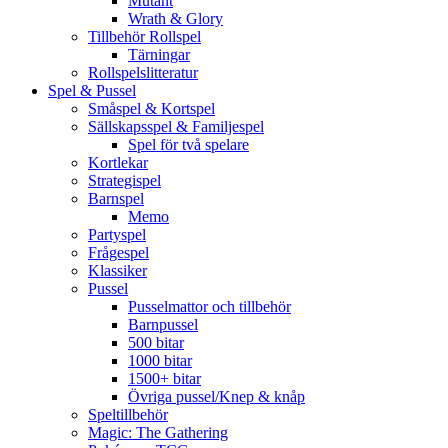
Mutant
Wrath & Glory
Tillbehör Rollspel
Tärningar
Rollspelslitteratur
Spel & Pussel
Småspel & Kortspel
Sällskapsspel & Familjespel
Spel för två spelare
Kortlekar
Strategispel
Barnspel
Memo
Partyspel
Frågespel
Klassiker
Pussel
Pusselmattor och tillbehör
Barnpussel
500 bitar
1000 bitar
1500+ bitar
Övriga pussel/Knep & knåp
Speltillbehör
Magic: The Gathering