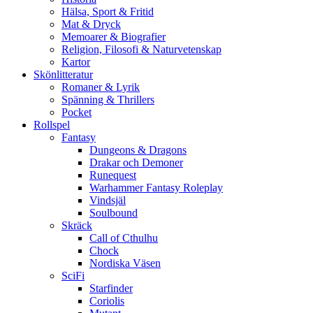
Hälsa, Sport & Fritid
Mat & Dryck
Memoarer & Biografier
Religion, Filosofi & Naturvetenskap
Kartor
Skönlitteratur
Romaner & Lyrik
Spänning & Thrillers
Pocket
Rollspel
Fantasy
Dungeons & Dragons
Drakar och Demoner
Runequest
Warhammer Fantasy Roleplay
Vindsjäl
Soulbound
Skräck
Call of Cthulhu
Chock
Nordiska Väsen
SciFi
Starfinder
Coriolis