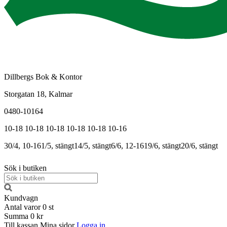
Dillbergs Bok & Kontor
Storgatan 18, Kalmar
0480-10164
10-18
10-18
10-18
10-18
10-18
10-16
30/4, 10-16
1/5, stängt
14/5, stängt
6/6, 12-16
19/6, stängt
20/6, stängt
Sök i butiken
Kundvagn
Antal varor
0
st
Summa
0 kr
Till kassan
Mina sidor
Logga in