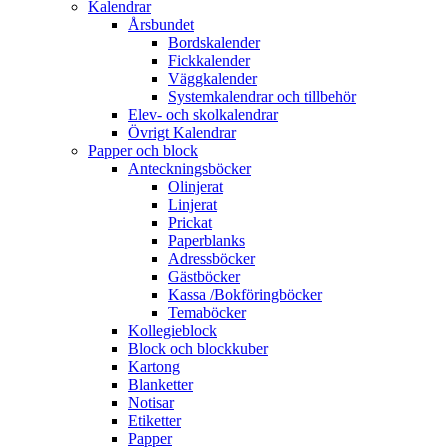
Kalendrar
Årsbundet
Bordskalender
Fickkalender
Väggkalender
Systemkalendrar och tillbehör
Elev- och skolkalendrar
Övrigt Kalendrar
Papper och block
Anteckningsböcker
Olinjerat
Linjerat
Prickat
Paperblanks
Adressböcker
Gästböcker
Kassa /Bokföringböcker
Temaböcker
Kollegieblock
Block och blockkuber
Kartong
Blanketter
Notisar
Etiketter
Papper