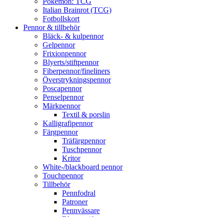
Pokémon: TCG
Italian Brainrot (TCG)
Fotbollskort
Pennor & tillbehör
Bläck- & kulpennor
Gelpennor
Frixionpennor
Blyerts/stiftpennor
Fiberpennor/fineliners
Överstrykningspennor
Poscapennor
Penselpennor
Märkpennor
Textil & porslin
Kalligrafipennor
Färgpennor
Träfärgpennor
Tuschpennor
Kritor
White-/blackboard pennor
Touchpennor
Tillbehör
Pennfodral
Patroner
Pennvässare