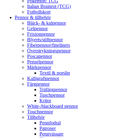
Pokémon: TCG
Italian Brainrot (TCG)
Fotbollskort
Pennor & tillbehör
Bläck- & kulpennor
Gelpennor
Frixionpennor
Blyerts/stiftpennor
Fiberpennor/fineliners
Överstrykningspennor
Poscapennor
Penselpennor
Märkpennor
Textil & porslin
Kalligrafipennor
Färgpennor
Träfärgpennor
Tuschpennor
Kritor
White-/blackboard pennor
Touchpennor
Tillbehör
Pennfodral
Patroner
Pennvässare