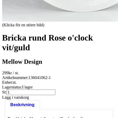
(Klicka för en större bild)
Bricka rund Rose o'clock
vit/guld
Mellow Design
299
kr
/ st.
Artikelnummer:
136041062-1
Enhet:
st.
Lagerstatus:
I lager
St:
Lägg i varukorg
Beskrivning