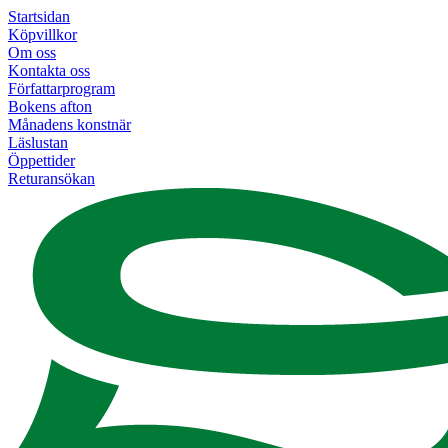
Startsidan
Köpvillkor
Om oss
Kontakta oss
Författarprogram
Bokens afton
Månadens konstnär
Läslustan
Öppettider
Returansökan