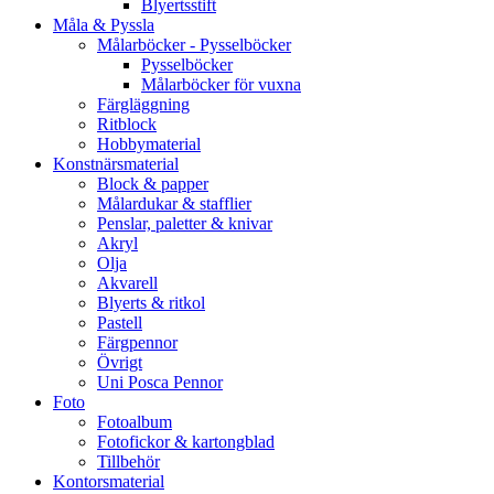
Blyertsstift
Måla & Pyssla
Målarböcker - Pysselböcker
Pysselböcker
Målarböcker för vuxna
Färgläggning
Ritblock
Hobbymaterial
Konstnärsmaterial
Block & papper
Målardukar & stafflier
Penslar, paletter & knivar
Akryl
Olja
Akvarell
Blyerts & ritkol
Pastell
Färgpennor
Övrigt
Uni Posca Pennor
Foto
Fotoalbum
Fotofickor & kartongblad
Tillbehör
Kontorsmaterial