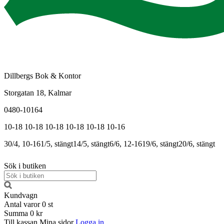
Dillbergs Bok & Kontor
Storgatan 18, Kalmar
0480-10164
10-18
10-18
10-18
10-18
10-18
10-16
30/4, 10-16
1/5, stängt
14/5, stängt
6/6, 12-16
19/6, stängt
20/6, stängt
Sök i butiken
Kundvagn
Antal varor
0
st
Summa
0 kr
Till kassan
Mina sidor
Logga in