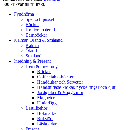
500 kr kvar till fri frakt.
Fyndhörna
Spel och pussel
Böcker
Kontorsmaterial
Barnböcker
Kalmar, Öland & Småland
Kalmar
Öland
Småland
Inredning & Present
Hem & inredning
Brickor
Coffee table-böcker
Handdukar och Servetter
Handsnidade krokar, nyckelringar och djur
Jordglober & Väggkartor
Magneter
Underlägg
Lästillbehör
Bokmärken
Bokstöd
Läskuddar
Present