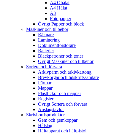
A4 Ohålat
A4 Hålat
A3
Fotopapper
Övrigt Papper och block
Maskiner och tillbehör
Räknare
Laminering
Dokumentförstörare
Batterier
Bläckpatroner och toner
Övrigt Maskiner och tillbehör
Sortera och förvara
Arkivpärm och arkivkartong
Brevkorgar och tidskriftssamlare
Pärmar
Mappar
Plastfickor och mappar
Register
Övrigt Sortera och förvara
Anslagstavlor
Skrivbordsprodukter
Gem och gemkoppar
Hålslag
Häftapparat och häftpistol