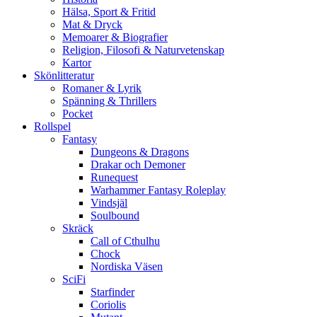
Hälsa, Sport & Fritid
Mat & Dryck
Memoarer & Biografier
Religion, Filosofi & Naturvetenskap
Kartor
Skönlitteratur
Romaner & Lyrik
Spänning & Thrillers
Pocket
Rollspel
Fantasy
Dungeons & Dragons
Drakar och Demoner
Runequest
Warhammer Fantasy Roleplay
Vindsjäl
Soulbound
Skräck
Call of Cthulhu
Chock
Nordiska Väsen
SciFi
Starfinder
Coriolis