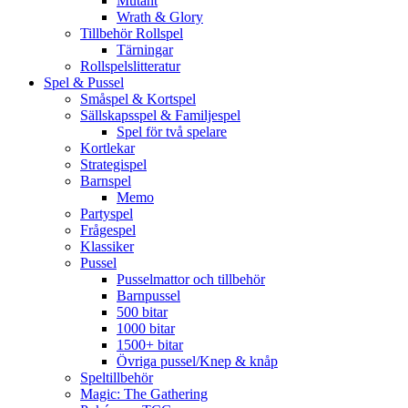
Mutant
Wrath & Glory
Tillbehör Rollspel
Tärningar
Rollspelslitteratur
Spel & Pussel
Småspel & Kortspel
Sällskapsspel & Familjespel
Spel för två spelare
Kortlekar
Strategispel
Barnspel
Memo
Partyspel
Frågespel
Klassiker
Pussel
Pusselmattor och tillbehör
Barnpussel
500 bitar
1000 bitar
1500+ bitar
Övriga pussel/Knep & knåp
Speltillbehör
Magic: The Gathering