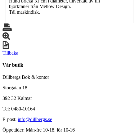
Rund bricka 31 cm i diameter, tillverkad av fin
björkfanér från Mellow Design.
Tål maskindisk.
Tillbaka
Vår butik
Dillbergs Bok & kontor
Storgatan 18
392 32 Kalmar
Tel: 0480-10164
E-post:
info@dillbergs.se
Öppettider: Mån-fre 10-18, lör 10-16