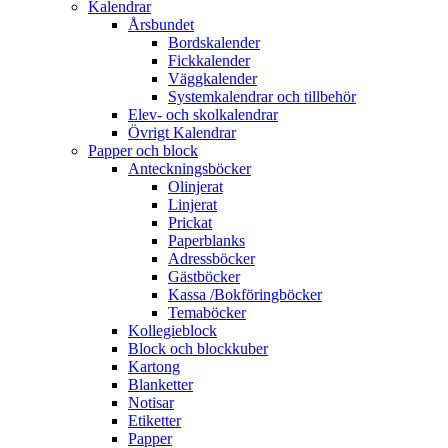
Kalendrar
Årsbundet
Bordskalender
Fickkalender
Väggkalender
Systemkalendrar och tillbehör
Elev- och skolkalendrar
Övrigt Kalendrar
Papper och block
Anteckningsböcker
Olinjerat
Linjerat
Prickat
Paperblanks
Adressböcker
Gästböcker
Kassa /Bokföringböcker
Temaböcker
Kollegieblock
Block och blockkuber
Kartong
Blanketter
Notisar
Etiketter
Papper