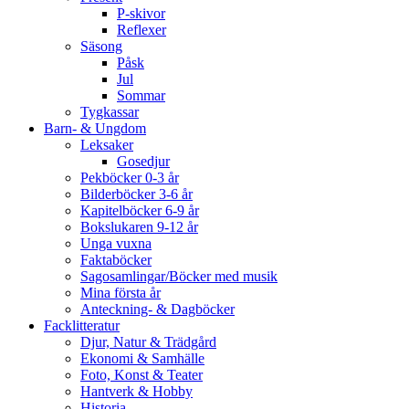
P-skivor
Reflexer
Säsong
Påsk
Jul
Sommar
Tygkassar
Barn- & Ungdom
Leksaker
Gosedjur
Pekböcker 0-3 år
Bilderböcker 3-6 år
Kapitelböcker 6-9 år
Bokslukaren 9-12 år
Unga vuxna
Faktaböcker
Sagosamlingar/Böcker med musik
Mina första år
Anteckning- & Dagböcker
Facklitteratur
Djur, Natur & Trädgård
Ekonomi & Samhälle
Foto, Konst & Teater
Hantverk & Hobby
Historia